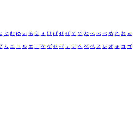
ぶ
ぷ
む
ゆ
ゅ
る
え
ぇ
け
げ
せ
ぜ
て
で
ね
へ
べ
ぺ
め
れ
お
ぉ
プ
ム
ユ
ュ
ル
エ
ェ
ケ
ゲ
セ
ゼ
テ
デ
ヘ
ベ
ペ
メ
レ
オ
ォ
コ
ゴ