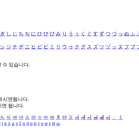
ぎ
し
じ
ち
ぢ
に
ひ
び
ぴ
み
り
う
ぅ
く
ぐ
す
ず
つ
づ
っ
ぬ
ふ
シ
ジ
チ
ヂ
ニ
ヒ
ビ
ピ
ミ
リ
ウ
ゥ
ク
グ
ス
ズ
ツ
ヅ
ッ
ヌ
フ
ブ
할 수 있습니다.
누르시면됩니다.
시면 됩니다.
ㅻ
ㅼ
ㅽ
ㅾ
ㅿ
ㆀ
ㆁ
ㆂ
ㆃ
ㆄ
ㆅ
ㆆ
ㆇ
ㆈ
ㆉ
ㆊ
ㆋ
ㆌ
ㆍ
ㆎ
θ
ι
κ
λ
μ
ν
ξ
ο
π
ρ
σ
τ
υ
φ
χ
ψ
ω