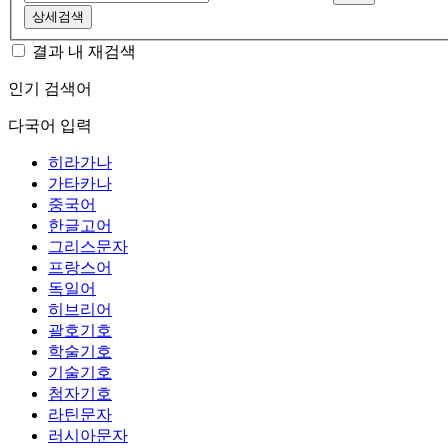
상세검색
결과 내 재검색
인기 검색어
다국어 입력
히라가나
가타카나
중국어
한글고어
그리스문자
프랑스어
독일어
히브리어
괄호기호
학술기호
기술기호
첨자기호
라틴문자
러시아문자