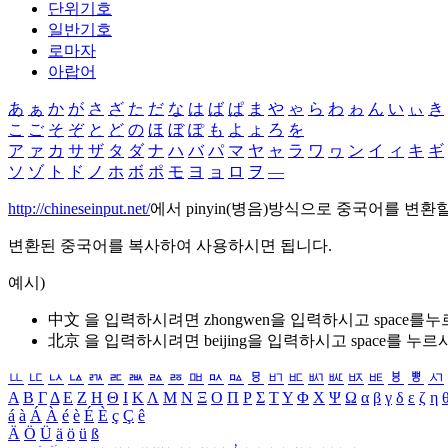
단위기호
일반기호
로마자
아랍어
あ
ぁ
か
が
さ
ざ
た
だ
な
は
ば
ぱ
ま
や
ゃ
ら
わ
ゎ
ん
い
ぃ
き
こ
ご
そ
ぞ
と
ど
の
ほ
ぼ
ぽ
も
よ
ょ
ろ
を
ア
ァ
カ
サ
ザ
タ
ダ
ナ
ハ
バ
パ
マ
ヤ
ャ
ラ
ワ
ヮ
ン
イ
ィ
キ
ギ
ソ
ゾ
ト
ド
ノ
ホ
ボ
ポ
モ
ヨ
ョ
ロ
ヲ
―
http://chineseinput.net/
에서 pinyin(병음)방식으로 중국어를 변환
변환된 중국어를 복사하여 사용하시면 됩니다.
예시)
中文 을 입력하시려면
zhongwen
을 입력하시고 space를
北京 을 입력하시려면
beijing
을 입력하시고 space를 누르
ㅥ
ㅦ
ㅧ
ㅨ
ㅩ
ㅪ
ㅫ
ㅬ
ㅭ
ㅮ
ㅯ
ㅰ
ㅱ
ㅲ
ㅳ
ㅴ
ㅵ
ㅶ
ㅷ
ㅸ
ㅹ
ㅺ
Α
Β
Γ
Δ
Ε
Ζ
Η
Θ
Ι
Κ
Λ
Μ
Ν
Ξ
Ο
Π
Ρ
Σ
Τ
Υ
Φ
Χ
Ψ
Ω
α
β
γ
δ
ε
ζ
η
á
à
Á
À
é
è
É
È
ç
Ç
ê
Ä
Ö
Ü
ä
ö
ü
ß