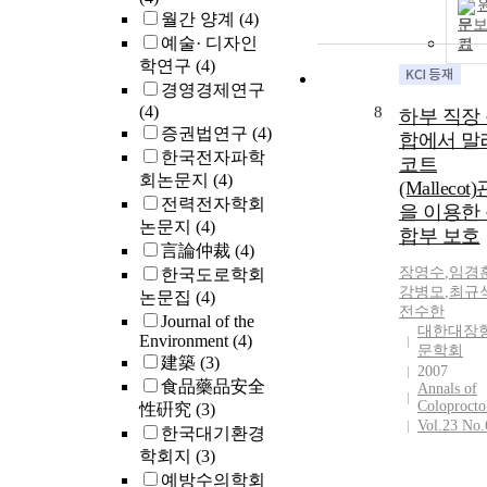
월간 양계
(4)
문
예술· 디자인
기
학연구
(4)
경영경제연구
(4)
8
하부 직장
증권법연구
(4)
합에서 말
한국전자파학
코트
회논문지
(4)
(Mallecot)
전력전자학회
을 이용한
논문지
(4)
합부 보호
言論仲裁
(4)
장영수
,
임경
한국도로학회
강병모
,
최규
논문집
(4)
전수한
Journal of the
대한대장
Environment
(4)
문학회
建築
(3)
2007
食品藥品安全
Annals of
Coloprocto
性硏究
(3)
Vol.23 No.
한국대기환경
학회지
(3)
예방수의학회