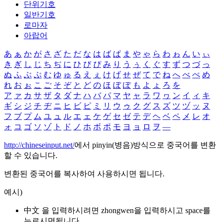
단위기호
일반기호
로마자
아랍어
あ
ぁ
か
が
さ
ざ
た
だ
な
は
ば
ぱ
ま
や
ゃ
ら
わ
ゎ
ん
い
ぃ
き
ぎ
し
じ
ち
ぢ
に
ひ
び
ぴ
み
り
う
ぅ
く
ぐ
す
ず
つ
づ
っ
ぬ
ふ
ぶ
ぷ
む
ゆ
ゅ
る
え
ぇ
け
げ
せ
ぜ
て
で
ね
へ
べ
ぺ
め
れ
お
ぉ
こ
ご
そ
ぞ
と
ど
の
ほ
ぼ
ぽ
も
よ
ょ
ろ
を
ア
ァ
カ
サ
ザ
タ
ダ
ナ
ハ
バ
パ
マ
ヤ
ャ
ラ
ワ
ヮ
ン
イ
ィ
キ
ギ
シ
ジ
チ
ヂ
ニ
ヒ
ビ
ピ
ミ
リ
ウ
ゥ
ク
グ
ス
ズ
ツ
ヅ
ッ
ヌ
フ
ブ
プ
ム
ユ
ュ
ル
エ
ェ
ケ
ゲ
セ
ゼ
テ
デ
ヘ
ベ
ペ
メ
レ
オ
ォ
コ
ゴ
ソ
ゾ
ト
ド
ノ
ホ
ボ
ポ
モ
ヨ
ョ
ロ
ヲ
―
http://chineseinput.net/
에서 pinyin(병음)방식으로 중국어를 변환
할 수 있습니다.
변환된 중국어를 복사하여 사용하시면 됩니다.
예시)
中文 을 입력하시려면
zhongwen
을 입력하시고 space를
누르시면됩니다.