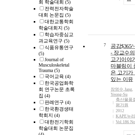
회 학술대회
(5)
전력전자학술
대회 논문집
(5)
대한교통학회
학술대회지
(5)
학습자중심교
과교육연구
(5)
7
공감$365^
식품유통연구
- 장교수의
(5)
고기이야기
Journal of
Musculoskeletal
마블링이 
Trauma
(5)
은 고기가
국어교육
(4)
있는 이유
한국공업화학
회 연구논문 초록
장영수
,
Jang,
Yeong-Su
집
(4)
축산물품
판례연구
(4)
평가원
한국환경생태
2012
학회지
(4)
KAPE누
대한전기학회
Vol.186 No
학술대회 논문집
(4)