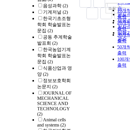
내림
인기
leakage occurr
음성과학
(2)
순
조회
in 8 of 110
10개
기계저널
(2)
연도
patients (73%)
출력
한국기초조형
제목
Among the 90
20개
학회 학술발표논
patients witho
저자
출력
문집
(2)
any preventive
발행
30개
공동 추계학술
measures, 7
관순
출력
발표회
(2)
incidents of
50개
한국농업기계
anastomotic
출력
학회 학술발표논
leakage were
100
observed; on t
문집
(2)
출력
other hand, 1 o
식품산업과 영
14 patients wi
양
(2)
MallecotⓇ
정보보호학회
insertion suffe
논문지
(2)
anastomotic
JOURNAL OF
leakage. In two
MECHANICAL
the patients wi
SCIENCE AND
leakage,
TECHNOLOGY
including 1 in 
(2)
MallecotⓇ
Animal cells
and systems
(2)
group, the