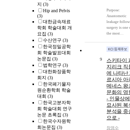
지
(3)
Purpose:
Hip and Pelvis
(3)
Anastomotic
대한금속재료
leakage follow
학회 학술대회 개
surgery is one 
the most
요집
(3)
significant cau
수산연구
(3)
of morbidity a
한국정밀공학
mortality.
회 학술발표대회
Therefore,
논문집
(3)
9
스키타이 
prevention of
법학연구
(3)
지리크 직
anastomotic
대한화장품학
에 나타난
leakage is cruc
회지
(3)
르시아 아
for safe rectal
한국폐기물자
메네스 왕
surgery. The a
원순환학회 학술
of this study is
문화의 영
대회
(3)
determine the
- 인물상에
한국고분자학
effect of
묘사된 복
회 학술대회 연구
MallecotⓇ
분석을 중
논문 초록집
(3)
insertion on th
으로 -
prevention of
한국수자원학
anastomotic
회논문집
(3)
장영수