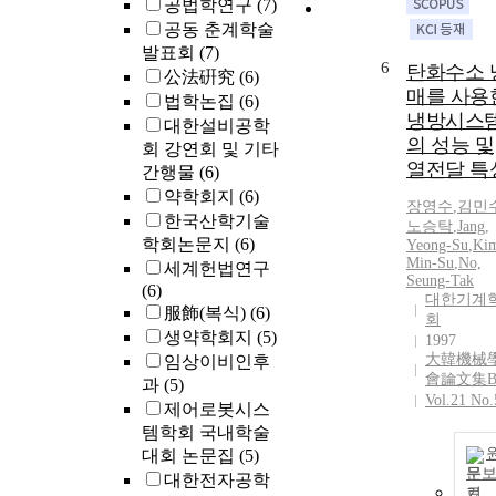
공법학연구
(7)
공동 춘계학술
발표회
(7)
6
탄화수소 
公法硏究
(6)
매를 사용
법학논집
(6)
냉방시스
대한설비공학
의 성능 및
회 강연회 및 기타
열전달 특
간행물
(6)
약학회지
(6)
장영수
,
김민
한국산학기술
노승탁
,
Jang,
학회논문지
(6)
Yeong-Su
,
Ki
Min-Su
,
No,
세계헌법연구
Seung-Tak
(6)
대한기계
服飾(복식)
(6)
회
생약학회지
(5)
1997
大韓機械
임상이비인후
會論文集
과
(5)
Vol.21 No.
제어로봇시스
템학회 국내학술
대회 논문집
(5)
문
대한전자공학
기