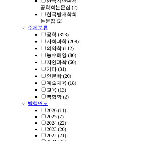
한국지반환경
leakage was
공학회논문집
(2)
resolved via
percutaneous
한국방재학회
drainage; in th
논문집
(2)
other 6 patient
주제분류
were reoperate
공학
(353)
Conclusions: 
사회과학
(208)
importance of
의약학
(112)
preventing an
농수해양
(80)
anastomotic
자연과학
(60)
leakage after 
기타
(31)
rectal surgery
인문학
(20)
cannot be
예술체육
(18)
overemphasiz
to reduce
교육
(13)
morbidity and 
복합학
(2)
improve the
발행연도
prognosis. In
2026
(11)
addition,
2025
(7)
MallecotⓇ
2024
(22)
insertion may 
2023
(20)
an alternative
2022
(21)
method for