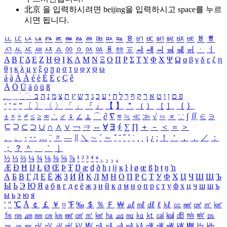
北京 을 입력하시려면
beijing
을 입력하시고 space를 누르
시면 됩니다.
ㅥ
ㅦ
ㅧ
ㅨ
ㅩ
ㅪ
ㅫ
ㅬ
ㅭ
ㅮ
ㅯ
ㅰ
ㅱ
ㅲ
ㅳ
ㅴ
ㅵ
ㅶ
ㅷ
ㅸ
ㅹ
ㅺ
ㅻ
ㅼ
ㅽ
ㅾ
ㅿ
ㆀ
ㆁ
ㆂ
ㆃ
ㆄ
ㆅ
ㆆ
ㆇ
ㆈ
ㆉ
ㆊ
ㆋ
ㆌ
ㆍ
ㆎ
Α
Β
Γ
Δ
Ε
Ζ
Η
Θ
Ι
Κ
Λ
Μ
Ν
Ξ
Ο
Π
Ρ
Σ
Τ
Υ
Φ
Χ
Ψ
Ω
α
β
γ
δ
ε
ζ
η
θ
ι
κ
λ
μ
ν
ξ
ο
π
ρ
σ
τ
υ
φ
χ
ψ
ω
á
à
Á
À
é
è
É
È
ç
Ç
ê
Ä
Ö
Ü
ä
ö
ü
ß
ְ
ֳ
ֲ
ֱ
ָ
ַ
ֵ
ֶ
ִ
ֹ
ּ
ֻ
ׂ
ׁ
ּ
ב
ה
נ
מ
צ
ת
ץ
ש
ד
ג
כ
ע
י
ח
ל
ך
ף
ק
ר
א
ט
ו
ן
ם
פ
‘
’
“
”
〔
〕
〈
〉
「
」
『
』
【
】
＂
（
）
［
］
｛
｝
±
×
÷
≠
≤
≥
∞
∴
♂
♀
∠
⊥
⌒
∂
∇
≡
≒
≪
≫
√
∽
∝
∵
∫
∬
∈
∋
⊆
⊇
⊂
⊃
∪
∩
∧
∨
￢
⇒
⇔
∀
∃
∮
∑
∏
＋
－
＜
＝
＞
、
。
·
‥
…
¨
〃
―
∥
＼
∼
´
～
ˇ
˘
˝
˚
˙
¸
˛
¡
¿
ː
！
＇
，
．
／
：
；
？
＾
＿
｀
｜
½
⅓
⅔
¼
¾
⅛
⅜
⅝
⅞
¹
²
³
⁴
ⁿ
₁
₂
₃
₄
Æ
Ð
Ħ
Ĳ
Ł
Ø
Œ
Þ
Ŧ
Ŋ
æ
đ
ð
ħ
ı
ĳ
ĸ
ŀ
ł
ø
œ
ß
þ
ŧ
ŋ
ŉ
А
Б
В
Г
Д
Е
Ё
Ж
З
И
Й
К
Л
М
Н
О
П
Р
С
Т
У
Ф
Х
Ц
Ч
Ш
Щ
Ъ
Ы
Ь
Э
Ю
Я
а
б
в
г
д
е
ё
ж
з
и
й
к
л
м
н
о
п
р
с
т
у
ф
х
ц
ч
ш
щ
ъ
ы
ь
э
ю
я
′
″
℃
Å
￠
￡
￥
¤
℉
‰
＄
％
Ｆ
￦
㎕
㎖
㎗
ℓ
㎘
㏄
㎣
㎤
㎥
㎦
㎙
㎚
㎛
㎜
㎝
㎞
㎟
㎠
㎡
㎢
㏊
㎍
㎎
㎏
㏏
㎈
㎉
㏈
㎧
㎨
㎰
㎱
㎲
㎳
㎴
㎵
㎶
㎷
㎸
㎹
㎀
㎁
㎂
㎃
㎄
㎺
㎻
㎽
㎾
㎿
㎐
㎑