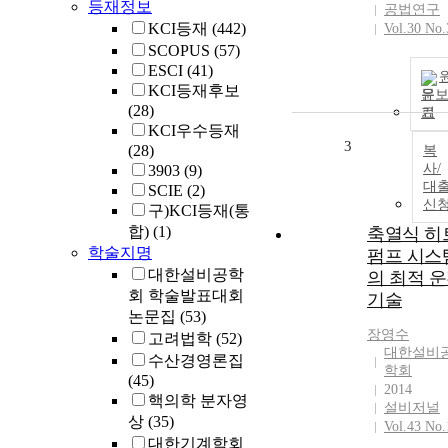
등재정보
공법연구
KCI등재
(442)
Vol.30 No.
SCOPUS
(57)
ESCI
(41)
KCI등재후보
문
(28)
기
KCI우수등재
3
(28)
복
사/
3903
(9)
대
SCIE
(2)
신
구)KCI등재(통
합)
(1)
축열식 히
학술지명
펌프 시스
대한설비공학
의 최적 
회 학술발표대회
기술
논문집
(53)
장영수
고려법학
(52)
대한설비
수산경영론집
학회
(45)
2014
핵의학 분자영
설비저널
상
(35)
Vol.43 No.
대한기계학회