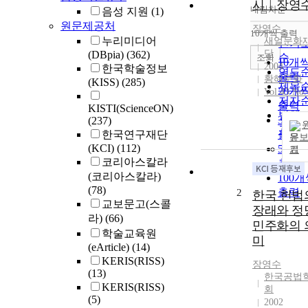
시︱장영
내림차순
음성 지원
(1)
정확
원문제공처
순
장영수
10개씩 출력
내림
누리미디어
새얼문화
인기
단
(DBpia)
(362)
순
조회
10개
2004
한국학술정보
연도
출력
황해문화
(KISS)
(285)
제목
20개
Vol.43 No.
저자
출력
KISTI(ScienceON)
발행
30개
(237)
관순
한국연구재단
출력
문
(KCI)
(112)
50개
기
코리아스칼라
출력
(코리아스칼라)
100
(78)
출력
2
한국 헌법
교보문고(스콜
장래와 정
라)
(66)
민주화의 
학술교육원
미
(eArticle)
(14)
KERIS(RISS)
장영수
(13)
한국공법
KERIS(RISS)
회
(5)
2002