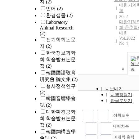
지
(2)
대한기계
patients with 
언어
(2)
회
risk of
환경생물
(2)
2022
anastomotic
Laboratory
대한기계
leakage, and
Animal Research
회 춘추학
inserted
(2)
대회
MallecotⓇ on
Vol.2022
전기학회논문
the remaining 
No.4
지
(2)
patients
한국정보과학
transanally.
회 학술발표논문
Removal of
문
집
(2)
MallecotⓇ wa
기
韓國國語敎育
done at the 7th
硏究會 論文集
(2)
postoperative 
형사정책연구
after a digital
내보내기
(2)
rectal
내책장담기
韓國音響學會
examination t
한글로보기
誌
(2)
identify the
completeness 
대한환경공학
정확도순
anastomosis h
회 학술발표논문
been performe
집
(2)
내림차순
정확
Results: Totall
韓國鋼構造學
순
anastomotic
10개씩 출력
會誌
(2)