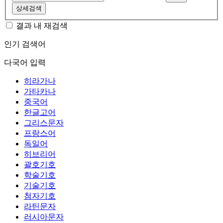
상세검색
결과 내 재검색
인기 검색어
다국어 입력
히라가나
가타카나
중국어
한글고어
그리스문자
프랑스어
독일어
히브리어
괄호기호
학술기호
기술기호
첨자기호
라틴문자
러시아문자