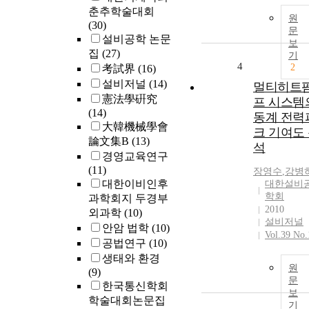
춘추학술대회
원
(30)
문
설비공학 논문
보
집
(27)
기
4
2
考試界
(16)
설비저널
(14)
멀티히트
憲法學硏究
프 시스템
(14)
동계 전력
大韓機械學會
크 기여도
論文集B
(13)
석
경영교육연구
(11)
장영수
,
강병
대한이비인후
대한설비
학회
과학회지 두경부
2010
외과학
(10)
설비저널
안암 법학
(10)
Vol.39 No.
공법연구
(10)
생태와 환경
원
(9)
문
한국통신학회
보
학술대회논문집
기