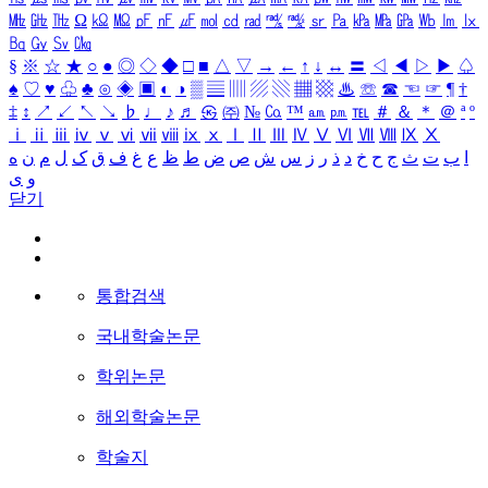
㎒
㎓
㎔
Ω
㏀
㏁
㎊
㎋
㎌
㏖
㏅
㎭
㎮
㎯
㏛
㎩
㎪
㎫
㎬
㏝
㏐
㏓
㏃
㏉
㏜
㏆
§
※
☆
★
○
●
◎
◇
◆
□
■
△
▽
→
←
↑
↓
↔
〓
◁
◀
▷
▶
♤
♠
♡
♥
♧
♣
⊙
◈
▣
◐
◑
▒
▤
▥
▨
▧
▦
▩
♨
☏
☎
☜
☞
¶
†
‡
↕
↗
↙
↖
↘
♭
♩
♪
♬
㉿
㈜
№
㏇
™
㏂
㏘
℡
＃
＆
＊
＠
ª
º
ⅰ
ⅱ
ⅲ
ⅳ
ⅴ
ⅵ
ⅶ
ⅷ
ⅸ
ⅹ
Ⅰ
Ⅱ
Ⅲ
Ⅳ
Ⅴ
Ⅵ
Ⅶ
Ⅷ
Ⅸ
Ⅹ
ا
ب
ت
ث
ج
ح
خ
د
ذ
ر
ز
س
ش
ص
ض
ط
ظ
ع
غ
ف
ق
ک
ل
م
ن
ه
و
ی
닫기
통합검색
국내학술논문
학위논문
해외학술논문
학술지