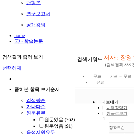
단행본
연구보고서
공개강의
home
국내학술논문
저자 : 장영
검색결과 좁혀 보기
검색키워드
(검색결과
853
선택해제
무료
기관 내 무료
유료
좁혀본 항목 보기순서
검색량순
내보내기
가나다순
내책장담기
원문유무
한글로보기
1
원문있음
(762)
원문없음
(91)
정확도순
음성지원유무