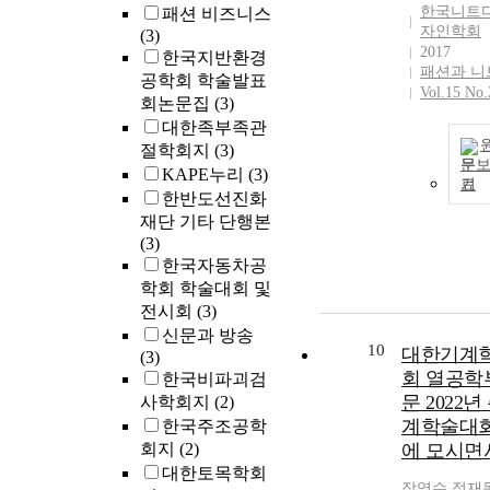
leakage after 
한국니트
패션 비즈니스
rectal
자인학회
(3)
anastomosis.
2017
한국지반환경
패션과 니
Methods: Fro
공학회 학술발표
Vol.15 No.
January 2002 
회논문집
(3)
December 200
대한족부족관
264 rectal can
절학회지
(3)
surgeries were
문
KAPE누리
(3)
performed in o
기
한반도선진화
center and by 
재단 기타 단행본
surgeon. Amo
(3)
them, 110 case
한국자동차공
whose
학회 학술대회 및
anastomosis w
전시회
(3)
located below 
신문과 방송
cm from the an
10
대한기계
(3)
verge were
회 열공학
한국비파괴검
collected and
문 2022년
사학회지
(2)
reviewed
retrospectively
계학술대
한국주조공학
We made a
회지
(2)
에 모시면
diverting stom
대한토목학회
on 6 out of 20
장영수
,
정재