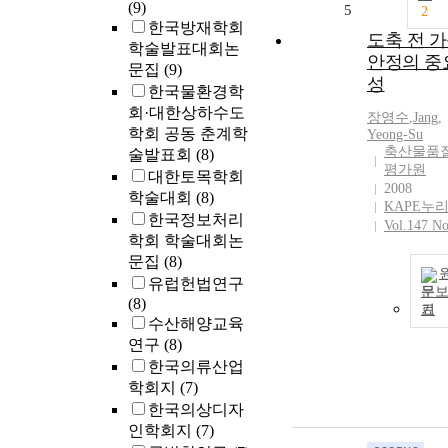
(9)
5
2
한국방재학회
도축 전 
학술발표대회논
안정의 중
문집
(9)
성
한국물환경학
회·대한상하수도
장영수
,
Jang,
학회 공동 춘계학
Yeong-Su
축산물품
술발표회
(8)
평가원
대한토목학회
2008
학술대회
(8)
KAPE누
한국정보처리
Vol.147 No
학회 학술대회논
문집
(8)
유럽헌법연구
문
(8)
기
수산해양교육
연구
(8)
한국의류산업
학회지
(7)
한국의상디자
인학회지
(7)