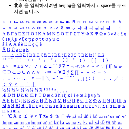
北京 을 입력하시려면
beijing
을 입력하시고 space를 누르
시면 됩니다.
ㅥ
ㅦ
ㅧ
ㅨ
ㅩ
ㅪ
ㅫ
ㅬ
ㅭ
ㅮ
ㅯ
ㅰ
ㅱ
ㅲ
ㅳ
ㅴ
ㅵ
ㅶ
ㅷ
ㅸ
ㅹ
ㅺ
ㅻ
ㅼ
ㅽ
ㅾ
ㅿ
ㆀ
ㆁ
ㆂ
ㆃ
ㆄ
ㆅ
ㆆ
ㆇ
ㆈ
ㆉ
ㆊ
ㆋ
ㆌ
ㆍ
ㆎ
Α
Β
Γ
Δ
Ε
Ζ
Η
Θ
Ι
Κ
Λ
Μ
Ν
Ξ
Ο
Π
Ρ
Σ
Τ
Υ
Φ
Χ
Ψ
Ω
α
β
γ
δ
ε
ζ
η
θ
ι
κ
λ
μ
ν
ξ
ο
π
ρ
σ
τ
υ
φ
χ
ψ
ω
á
à
Á
À
é
è
É
È
ç
Ç
ê
Ä
Ö
Ü
ä
ö
ü
ß
ְ
ֳ
ֲ
ֱ
ָ
ַ
ֵ
ֶ
ִ
ֹ
ּ
ֻ
ׂ
ׁ
ּ
ב
ה
נ
מ
צ
ת
ץ
ש
ד
ג
כ
ע
י
ח
ל
ך
ף
ק
ר
א
ט
ו
ן
ם
פ
‘
’
“
”
〔
〕
〈
〉
「
」
『
』
【
】
＂
（
）
［
］
｛
｝
±
×
÷
≠
≤
≥
∞
∴
♂
♀
∠
⊥
⌒
∂
∇
≡
≒
≪
≫
√
∽
∝
∵
∫
∬
∈
∋
⊆
⊇
⊂
⊃
∪
∩
∧
∨
￢
⇒
⇔
∀
∃
∮
∑
∏
＋
－
＜
＝
＞
、
。
·
‥
…
¨
〃
―
∥
＼
∼
´
～
ˇ
˘
˝
˚
˙
¸
˛
¡
¿
ː
！
＇
，
．
／
：
；
？
＾
＿
｀
｜
½
⅓
⅔
¼
¾
⅛
⅜
⅝
⅞
¹
²
³
⁴
ⁿ
₁
₂
₃
₄
Æ
Ð
Ħ
Ĳ
Ł
Ø
Œ
Þ
Ŧ
Ŋ
æ
đ
ð
ħ
ı
ĳ
ĸ
ŀ
ł
ø
œ
ß
þ
ŧ
ŋ
ŉ
А
Б
В
Г
Д
Е
Ё
Ж
З
И
Й
К
Л
М
Н
О
П
Р
С
Т
У
Ф
Х
Ц
Ч
Ш
Щ
Ъ
Ы
Ь
Э
Ю
Я
а
б
в
г
д
е
ё
ж
з
и
й
к
л
м
н
о
п
р
с
т
у
ф
х
ц
ч
ш
щ
ъ
ы
ь
э
ю
я
′
″
℃
Å
￠
￡
￥
¤
℉
‰
＄
％
Ｆ
￦
㎕
㎖
㎗
ℓ
㎘
㏄
㎣
㎤
㎥
㎦
㎙
㎚
㎛
㎜
㎝
㎞
㎟
㎠
㎡
㎢
㏊
㎍
㎎
㎏
㏏
㎈
㎉
㏈
㎧
㎨
㎰
㎱
㎲
㎳
㎴
㎵
㎶
㎷
㎸
㎹
㎀
㎁
㎂
㎃
㎄
㎺
㎻
㎽
㎾
㎿
㎐
㎑