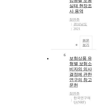
업종별 노동
실태 현장조
사 용역
장연주
경상남도
2021
원문
보기
6
보험상품 유
형별 보험소
비자의 의사
결정에 관한
연구의 참고
문헌
장연주
한국연구재
단(NRF)