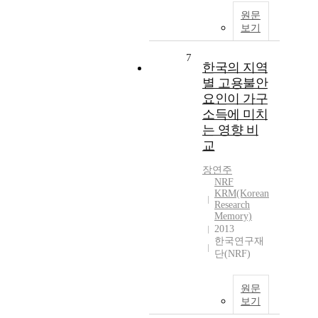
원문
보기
7
한국의 지역
별 고용불안
요인이 가구
소득에 미치
는 영향 비
교
장연주
NRF
KRM(Korean
Research
Memory)
2013
한국연구재
단(NRF)
원문
보기