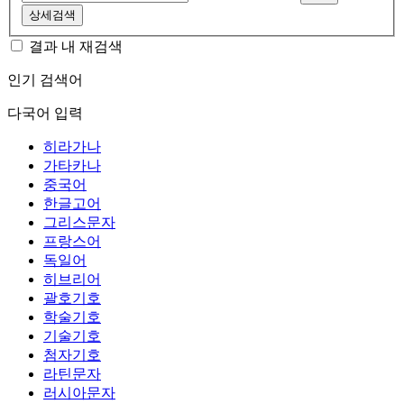
상세검색
결과 내 재검색
인기 검색어
다국어 입력
히라가나
가타카나
중국어
한글고어
그리스문자
프랑스어
독일어
히브리어
괄호기호
학술기호
기술기호
첨자기호
라틴문자
러시아문자