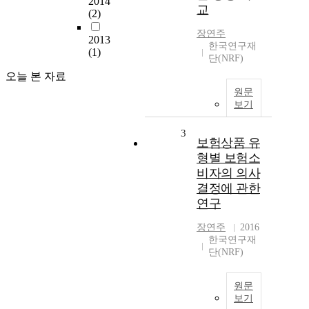
2014
교
(2)
장연주
2013
한국연구재
(1)
단(NRF)
오늘 본 자료
원문
보기
3
보험상품 유
형별 보험소
비자의 의사
결정에 관한
연구
장연주
2016
한국연구재
단(NRF)
원문
보기