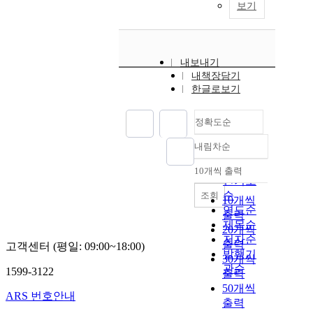
보기
내보내기
내책장담기
한글로보기
정확도순
내림차순
정확도
순
10개씩 출력
내림차순
인기도
순
조회
10개씩
연도순
출력
제목순
20개씩
저자순
출력
고객센터 (평일: 09:00~18:00)
발행기
30개씩
관순
1599-3122
출력
50개씩
ARS 번호안내
출력