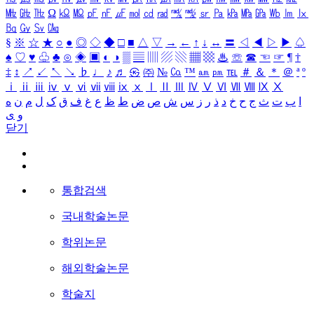
㎒
㎓
㎔
Ω
㏀
㏁
㎊
㎋
㎌
㏖
㏅
㎭
㎮
㎯
㏛
㎩
㎪
㎫
㎬
㏝
㏐
㏓
㏃
㏉
㏜
㏆
§
※
☆
★
○
●
◎
◇
◆
□
■
△
▽
→
←
↑
↓
↔
〓
◁
◀
▷
▶
♤
♠
♡
♥
♧
♣
⊙
◈
▣
◐
◑
▒
▤
▥
▨
▧
▦
▩
♨
☏
☎
☜
☞
¶
†
‡
↕
↗
↙
↖
↘
♭
♩
♪
♬
㉿
㈜
№
㏇
™
㏂
㏘
℡
＃
＆
＊
＠
ª
º
ⅰ
ⅱ
ⅲ
ⅳ
ⅴ
ⅵ
ⅶ
ⅷ
ⅸ
ⅹ
Ⅰ
Ⅱ
Ⅲ
Ⅳ
Ⅴ
Ⅵ
Ⅶ
Ⅷ
Ⅸ
Ⅹ
ا
ب
ت
ث
ج
ح
خ
د
ذ
ر
ز
س
ش
ص
ض
ط
ظ
ع
غ
ف
ق
ک
ل
م
ن
ه
و
ی
닫기
통합검색
국내학술논문
학위논문
해외학술논문
학술지