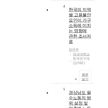
4
한국의 지역
별 고용불안
요인이 가구
소득에 미치
는 영향에
관한 조사자
료
장연주
경성대학교
한국연구재
단(NRF)
원문
보기
5
경상남도 필
수노동자 범
위 설정 및