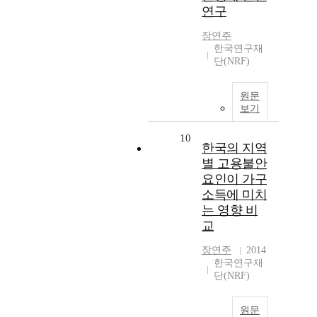
연구
장연주
한국연구재
단(NRF)
원문
보기
10
한국의 지역
별 고용불안
요인이 가구
소득에 미치
는 영향 비
교
장연주
2014
한국연구재
단(NRF)
원문