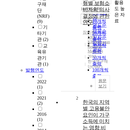
정확도
활용
형별 보험소
구재
순
도 높
10개씩 출력
비자의 의사
단
내림차순
인기도
은 자
결정에 관한
(NRF)
순
조회
료
10개씩
(9)
연구
연도순
기
출력
제목순
장연주
타기
20개씩
저자순
NRF
관
(2)
출력
KRM(Korean
발행기
30개씩
교
Research
관순
Memory)
출력
육유
2014
50개씩
관기
한국연구재
출력
관
(1)
단(NRF)
100개씩
발행연도
출력
원문
2022
보기
(1)
2021
2
한국의 지역
(2)
별 고용불안
2016
요인이 가구
(1)
소득에 미치
는 영향 비