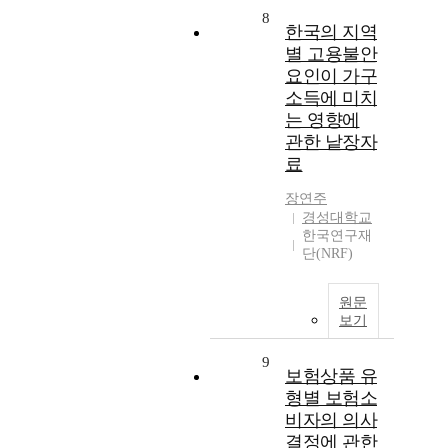
8
한국의 지역
별 고용불안
요인이 가구
소득에 미치
는 영향에
관한 낱장자
료
장연주
경성대학교
한국연구재
단(NRF)
원문
보기
9
보험상품 유
형별 보험소
비자의 의사
결정에 관한