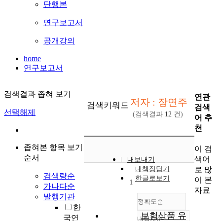
단행본
연구보고서
공개강의
home
연구보고서
검색결과 좁혀 보기
연관
저자 : 장연주
검색키워드
검색
선택해제
(검색결과
12
건)
어 추
천
좁혀본 항목 보기
이 검
순서
색어
내보내기
로 많
내책장담기
검색량순
한글로보기
이 본
1
가나다순
자료
발행기관
정확도순
한
보험상품 유
국연
내림차순