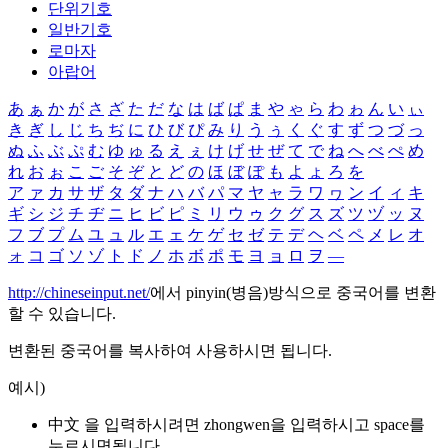
단위기호
일반기호
로마자
아랍어
あ
ぁ
か
が
さ
ざ
た
だ
な
は
ば
ぱ
ま
や
ゃ
ら
わ
ゎ
ん
い
ぃ
き
ぎ
し
じ
ち
ぢ
に
ひ
び
ぴ
み
り
う
ぅ
く
ぐ
す
ず
つ
づ
っ
ぬ
ふ
ぶ
ぷ
む
ゆ
ゅ
る
え
ぇ
け
げ
せ
ぜ
て
で
ね
へ
べ
ぺ
め
れ
お
ぉ
こ
ご
そ
ぞ
と
ど
の
ほ
ぼ
ぽ
も
よ
ょ
ろ
を
ア
ァ
カ
サ
ザ
タ
ダ
ナ
ハ
バ
パ
マ
ヤ
ャ
ラ
ワ
ヮ
ン
イ
ィ
キ
ギ
シ
ジ
チ
ヂ
ニ
ヒ
ビ
ピ
ミ
リ
ウ
ゥ
ク
グ
ス
ズ
ツ
ヅ
ッ
ヌ
フ
ブ
プ
ム
ユ
ュ
ル
エ
ェ
ケ
ゲ
セ
ゼ
テ
デ
ヘ
ベ
ペ
メ
レ
オ
ォ
コ
ゴ
ソ
ゾ
ト
ド
ノ
ホ
ボ
ポ
モ
ヨ
ョ
ロ
ヲ
―
http://chineseinput.net/
에서 pinyin(병음)방식으로 중국어를 변환
할 수 있습니다.
변환된 중국어를 복사하여 사용하시면 됩니다.
예시)
中文 을 입력하시려면
zhongwen
을 입력하시고 space를
누르시면됩니다.