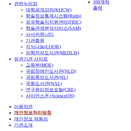
100개씩
관련누리집
출력
대학공개강의(KOCW)
학술정보통계시스템(Rinfo)
외국학술지지원센터(FRIC)
학술관계분석서비스(SAM)
사서커뮤니티
기관회원
지식나눔(LOOK)
의학전자도서관(MEDLIS)
유관기관 사이트
교육부(MOE)
국립장애인도서관(NLD)
국립중앙도서관(NL)
국회도서관(NAL)
연구윤리정보포털(CRE)
사이언스온 (ScienceON)
이용약관
개인정보처리방침
개인정보 재동의
기관소개