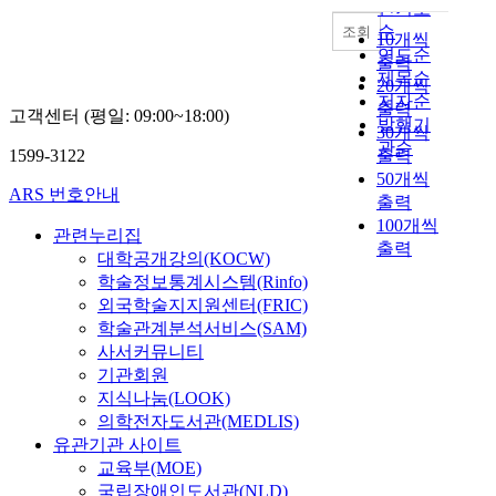
내림차순
t
(
인기도
&
였
i
I
순
조회
G
고
10개씩
n
o
연도순
e
,
출력
g
T
제목순
n
그
20개씩
r
)
저자순
e
선
출력
고객센터 (평일: 09:00~18:00)
e
환
발행기
r
두
30개씩
l
경
a
관순
에
1599-3122
출력
i
에
t
섰
50개씩
a
서
o
던
ARS 번호안내
출력
b
D
r
것
100개씩
l
i
관련누리집
)
이
출력
e
g
을
대학공개강의(KOCW)
장
e
i
매
학술정보통계시스템(Rinfo)
이
x
t
입
모
외국학술지지원센터(FRIC)
p
a
형
우
학술관계분석서비스(SAM)
e
l
영
(
사서커뮤니티
c
F
구
張
기관회원
t
o
자
藝
지식나눔(LOOK)
e
r
석
謀
의학전자도서관(MEDLIS)
d
e
전
)
유관기관 사이트
r
n
동
의
교육부(MOE)
e
s
기
{
국립장애인도서관(NLD)
s
i