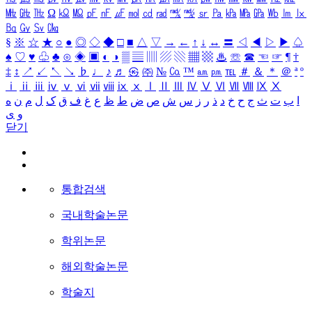
㎒
㎓
㎔
Ω
㏀
㏁
㎊
㎋
㎌
㏖
㏅
㎭
㎮
㎯
㏛
㎩
㎪
㎫
㎬
㏝
㏐
㏓
㏃
㏉
㏜
㏆
§
※
☆
★
○
●
◎
◇
◆
□
■
△
▽
→
←
↑
↓
↔
〓
◁
◀
▷
▶
♤
♠
♡
♥
♧
♣
⊙
◈
▣
◐
◑
▒
▤
▥
▨
▧
▦
▩
♨
☏
☎
☜
☞
¶
†
‡
↕
↗
↙
↖
↘
♭
♩
♪
♬
㉿
㈜
№
㏇
™
㏂
㏘
℡
＃
＆
＊
＠
ª
º
ⅰ
ⅱ
ⅲ
ⅳ
ⅴ
ⅵ
ⅶ
ⅷ
ⅸ
ⅹ
Ⅰ
Ⅱ
Ⅲ
Ⅳ
Ⅴ
Ⅵ
Ⅶ
Ⅷ
Ⅸ
Ⅹ
ا
ب
ت
ث
ج
ح
خ
د
ذ
ر
ز
س
ش
ص
ض
ط
ظ
ع
غ
ف
ق
ک
ل
م
ن
ه
و
ی
닫기
통합검색
국내학술논문
학위논문
해외학술논문
학술지