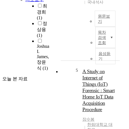
국내석사
향
그
최
상
나
경희
에
마
원문보
(1)
주
대
기
정
안
중
I
상용
점
들
목차
n
(1)
을
에
검색
t
둔
조회
게
Joshua
h
4
부
I.
i
음성듣
2
분
James,
s
기
V
적
장윤
p
o
으
식
(1)
a
5
A Study on
l
로
p
Internet of
t
중
오늘 본 자료
e
시
Things (IoT)
국
r
스
영
Forensic : Smart
w
템
화
Home IoT Data
e
을
를
Acquisition
d
사
이
Procedure
e
용
해
s
하
해
장수봉
c
는
줄
한림대학교 대
r
차