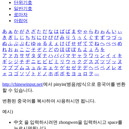
단위기호
일반기호
로마자
아랍어
あ
ぁ
か
が
さ
ざ
た
だ
な
は
ば
ぱ
ま
や
ゃ
ら
わ
ゎ
ん
い
ぃ
き
ぎ
し
じ
ち
ぢ
に
ひ
び
ぴ
み
り
う
ぅ
く
ぐ
す
ず
つ
づ
っ
ぬ
ふ
ぶ
ぷ
む
ゆ
ゅ
る
え
ぇ
け
げ
せ
ぜ
て
で
ね
へ
べ
ぺ
め
れ
お
ぉ
こ
ご
そ
ぞ
と
ど
の
ほ
ぼ
ぽ
も
よ
ょ
ろ
を
ア
ァ
カ
サ
ザ
タ
ダ
ナ
ハ
バ
パ
マ
ヤ
ャ
ラ
ワ
ヮ
ン
イ
ィ
キ
ギ
シ
ジ
チ
ヂ
ニ
ヒ
ビ
ピ
ミ
リ
ウ
ゥ
ク
グ
ス
ズ
ツ
ヅ
ッ
ヌ
フ
ブ
プ
ム
ユ
ュ
ル
エ
ェ
ケ
ゲ
セ
ゼ
テ
デ
ヘ
ベ
ペ
メ
レ
オ
ォ
コ
ゴ
ソ
ゾ
ト
ド
ノ
ホ
ボ
ポ
モ
ヨ
ョ
ロ
ヲ
―
http://chineseinput.net/
에서 pinyin(병음)방식으로 중국어를 변환
할 수 있습니다.
변환된 중국어를 복사하여 사용하시면 됩니다.
예시)
中文 을 입력하시려면
zhongwen
을 입력하시고 space를
누르시면됩니다.