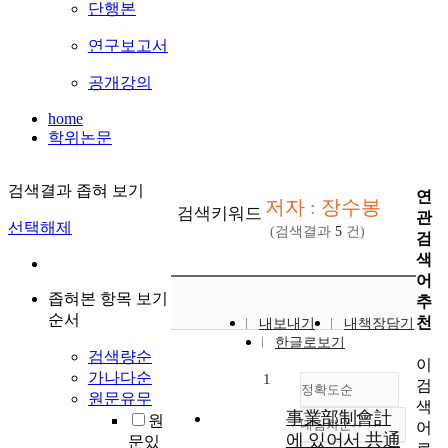
단행본
연구보고서
공개강의
home
학위논문
검색결과 좁혀 보기
연
저자 : 장수봉
검색키워드
관
선택해제
(검색결과
5
건)
검
색
어
좁혀본 항목 보기
추
순서
천
내보내기
내책장담기
한글로보기
검색량순
이
가나다순
1
검
정확도순
원문유무
색
事業部制會計
원
내림차순
어
정확도
에 있어서 共通
문있