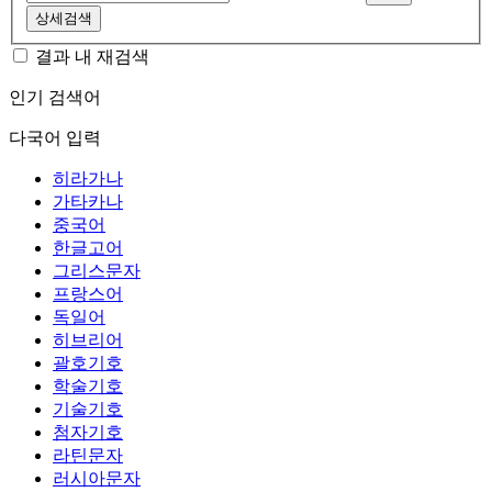
상세검색
결과 내 재검색
인기 검색어
다국어 입력
히라가나
가타카나
중국어
한글고어
그리스문자
프랑스어
독일어
히브리어
괄호기호
학술기호
기술기호
첨자기호
라틴문자
러시아문자