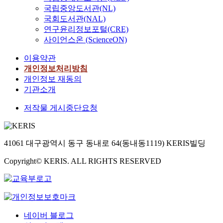
로
붉
국립중앙도서관(NL)
u
c
설
은
l
에
국회도서관(NAL)
계
수
t
위
연구윤리정보포털(CRE)
함
수
s
한
사이언스온 (ScienceON)
에
밭
f
많
있
}
이용약관
o
은
어
이
r
연
개인정보처리방침
,
다
b
구
개인정보 재동의
역
.
l
가
기관소개
기
이
a
이
전
작
저작물 게시중단요청
c
루
력
품
k
어
특
을
b
지
성
포
o
고
분
함
41061 대구광역시 동구 동내로 64(동내동1119) KERIS빌딩
x
있
석
해
t
으
Copyright© KERIS. ALL RIGHTS RESERVED
및
그
e
며
저
의
s
,
감
기
t
실
설
타
i
제
계
작
n
I
방
품
네이버 블로그
g
o
법
들