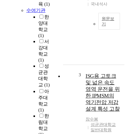
육
(1)
국내석사
수여기관
한
원문보
양대
기
학교
중
(1)
국
서
영
강대
화
학교
의
(1)
전
성
문
균관
적
3
ISG용 고토크
대학
인
및 넓은 속도
교
(1)
연
영역 운전을 위
아
구
한 IPMSM의
주대
자
역기전압 저감
가
학교
설계 특성 고찰
아
(1)
니
한
장수봉
라
림대
성균관대학교
면
학교
일반대학원
중