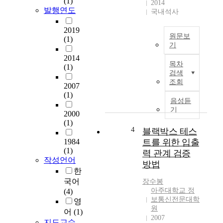
(1)
2014
국
발행연도
국내석사
영
화
2019
원문보
(1)
에
기
대
2014
본
한
목차
(1)
논
전
검색
문
체
조회
2007
에
적
(1)
서
인
음성듣
는
이
기
2000
동
미
(1)
력
지
4
블랙박스 테스
성
를
1984
트를 위한 입출
능
그
(1)
력 관계 검증
만
리
작성언어
방법
족
지
한
및
는
국어
장수봉
연
못
아주대학교 정
(4)
비
한
보통신전문대학
영
효
다
원
어
(1)
율
2007
.
지도교수