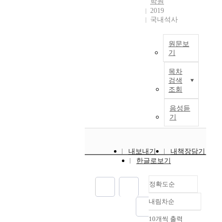
수
학원
i
량
2019
있
b
국내석사
용
게
e
I
해
a
S
준
원문보
t
G
것
기
e
(
은
c
I
I
'
목차
h
n
n
5
검색
n
t
t
조회
세
i
e
e
대
q
r
음성듣
g
'
u
n
기
r
로
e
e
a
통
f
t
t
칭
o
o
e
되
내보내기
내책장담기
r
f
d
는
한글로보기
g
T
S
감
e
h
t
독
정확도순
n
i
a
들
e
n
t
의
내림차순
r
g
정확도
e
영
a
s
순
r
10개씩 출력
화