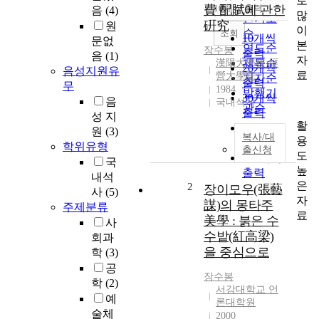
로
순
費 配賦에 관한
10개씩 출력
음
(4)
내림차순
많
인기도
硏究
원
이
순
조회
10개씩
문없
본
연도순
장수봉
출력
음
(1)
자
제목순
漢陽大學校 經
20개씩
음성지원유
료
營大學院
저자순
출력
무
1984
발행기
30개씩
음
국내석사
관순
출력
성 지
활
50개씩
원
(3)
복사/대
용
출력
학위유형
출신청
도
100개씩
국
높
출력
내석
은
2
장이모우(張藝
사
(5)
자
謀)의 몽타주
주제분류
료
美學 : 붉은 수
사
수밭(紅高梁)
회과
을 중심으로
학
(3)
공
장수봉
학
(2)
서강대학교 언
예
론대학원
술체
2000