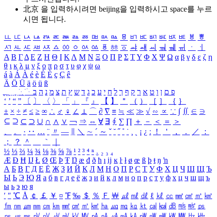
北京 을 입력하시려면
beijing
을 입력하시고 space를 누르
시면 됩니다.
ㅥ
ㅦ
ㅧ
ㅨ
ㅩ
ㅪ
ㅫ
ㅬ
ㅭ
ㅮ
ㅯ
ㅰ
ㅱ
ㅲ
ㅳ
ㅴ
ㅵ
ㅶ
ㅷ
ㅸ
ㅹ
ㅺ
ㅻ
ㅼ
ㅽ
ㅾ
ㅿ
ㆀ
ㆁ
ㆂ
ㆃ
ㆄ
ㆅ
ㆆ
ㆇ
ㆈ
ㆉ
ㆊ
ㆋ
ㆌ
ㆍ
ㆎ
Α
Β
Γ
Δ
Ε
Ζ
Η
Θ
Ι
Κ
Λ
Μ
Ν
Ξ
Ο
Π
Ρ
Σ
Τ
Υ
Φ
Χ
Ψ
Ω
α
β
γ
δ
ε
ζ
η
θ
ι
κ
λ
μ
ν
ξ
ο
π
ρ
σ
τ
υ
φ
χ
ψ
ω
á
à
Á
À
é
è
É
È
ç
Ç
ê
Ä
Ö
Ü
ä
ö
ü
ß
ְ
ֳ
ֲ
ֱ
ָ
ַ
ֵ
ֶ
ִ
ֹ
ּ
ֻ
ׂ
ׁ
ּ
ב
ה
נ
מ
צ
ת
ץ
ש
ד
ג
כ
ע
י
ח
ל
ך
ף
ק
ר
א
ט
ו
ן
ם
פ
‘
’
“
”
〔
〕
〈
〉
「
」
『
』
【
】
＂
（
）
［
］
｛
｝
±
×
÷
≠
≤
≥
∞
∴
♂
♀
∠
⊥
⌒
∂
∇
≡
≒
≪
≫
√
∽
∝
∵
∫
∬
∈
∋
⊆
⊇
⊂
⊃
∪
∩
∧
∨
￢
⇒
⇔
∀
∃
∮
∑
∏
＋
－
＜
＝
＞
、
。
·
‥
…
¨
〃
―
∥
＼
∼
´
～
ˇ
˘
˝
˚
˙
¸
˛
¡
¿
ː
！
＇
，
．
／
：
；
？
＾
＿
｀
｜
½
⅓
⅔
¼
¾
⅛
⅜
⅝
⅞
¹
²
³
⁴
ⁿ
₁
₂
₃
₄
Æ
Ð
Ħ
Ĳ
Ł
Ø
Œ
Þ
Ŧ
Ŋ
æ
đ
ð
ħ
ı
ĳ
ĸ
ŀ
ł
ø
œ
ß
þ
ŧ
ŋ
ŉ
А
Б
В
Г
Д
Е
Ё
Ж
З
И
Й
К
Л
М
Н
О
П
Р
С
Т
У
Ф
Х
Ц
Ч
Ш
Щ
Ъ
Ы
Ь
Э
Ю
Я
а
б
в
г
д
е
ё
ж
з
и
й
к
л
м
н
о
п
р
с
т
у
ф
х
ц
ч
ш
щ
ъ
ы
ь
э
ю
я
′
″
℃
Å
￠
￡
￥
¤
℉
‰
＄
％
Ｆ
￦
㎕
㎖
㎗
ℓ
㎘
㏄
㎣
㎤
㎥
㎦
㎙
㎚
㎛
㎜
㎝
㎞
㎟
㎠
㎡
㎢
㏊
㎍
㎎
㎏
㏏
㎈
㎉
㏈
㎧
㎨
㎰
㎱
㎲
㎳
㎴
㎵
㎶
㎷
㎸
㎹
㎀
㎁
㎂
㎃
㎄
㎺
㎻
㎽
㎾
㎿
㎐
㎑