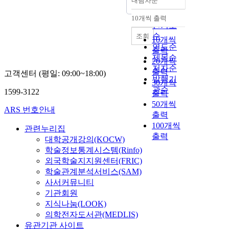
내림차순
정확도
순
10개씩 출력
내림차순
인기도
순
조회
10개씩
연도순
출력
제목순
20개씩
저자순
출력
고객센터 (평일: 09:00~18:00)
발행기
30개씩
관순
1599-3122
출력
50개씩
ARS 번호안내
출력
100개씩
관련누리집
출력
대학공개강의(KOCW)
학술정보통계시스템(Rinfo)
외국학술지지원센터(FRIC)
학술관계분석서비스(SAM)
사서커뮤니티
기관회원
지식나눔(LOOK)
의학전자도서관(MEDLIS)
유관기관 사이트