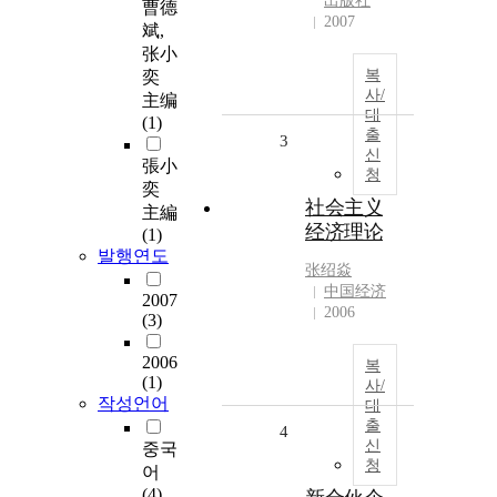
出版社
曹德
2007
斌,
张小
복
奕
사/
主编
대
(1)
출
3
신
張小
청
奕
社会主义
主編
经济理论
(1)
발행연도
张绍焱
中国经济
2007
2006
(3)
2006
복
(1)
사/
작성언어
대
출
4
신
중국
청
어
(4)