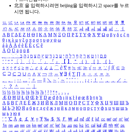
北京 을 입력하시려면
beijing
을 입력하시고 space를 누르
시면 됩니다.
ㅥ
ㅦ
ㅧ
ㅨ
ㅩ
ㅪ
ㅫ
ㅬ
ㅭ
ㅮ
ㅯ
ㅰ
ㅱ
ㅲ
ㅳ
ㅴ
ㅵ
ㅶ
ㅷ
ㅸ
ㅹ
ㅺ
ㅻ
ㅼ
ㅽ
ㅾ
ㅿ
ㆀ
ㆁ
ㆂ
ㆃ
ㆄ
ㆅ
ㆆ
ㆇ
ㆈ
ㆉ
ㆊ
ㆋ
ㆌ
ㆍ
ㆎ
Α
Β
Γ
Δ
Ε
Ζ
Η
Θ
Ι
Κ
Λ
Μ
Ν
Ξ
Ο
Π
Ρ
Σ
Τ
Υ
Φ
Χ
Ψ
Ω
α
β
γ
δ
ε
ζ
η
θ
ι
κ
λ
μ
ν
ξ
ο
π
ρ
σ
τ
υ
φ
χ
ψ
ω
á
à
Á
À
é
è
É
È
ç
Ç
ê
Ä
Ö
Ü
ä
ö
ü
ß
ְ
ֳ
ֲ
ֱ
ָ
ַ
ֵ
ֶ
ִ
ֹ
ּ
ֻ
ׂ
ׁ
ּ
ב
ה
נ
מ
צ
ת
ץ
ש
ד
ג
כ
ע
י
ח
ל
ך
ף
ק
ר
א
ט
ו
ן
ם
פ
‘
’
“
”
〔
〕
〈
〉
「
」
『
』
【
】
＂
（
）
［
］
｛
｝
±
×
÷
≠
≤
≥
∞
∴
♂
♀
∠
⊥
⌒
∂
∇
≡
≒
≪
≫
√
∽
∝
∵
∫
∬
∈
∋
⊆
⊇
⊂
⊃
∪
∩
∧
∨
￢
⇒
⇔
∀
∃
∮
∑
∏
＋
－
＜
＝
＞
、
。
·
‥
…
¨
〃
―
∥
＼
∼
´
～
ˇ
˘
˝
˚
˙
¸
˛
¡
¿
ː
！
＇
，
．
／
：
；
？
＾
＿
｀
｜
½
⅓
⅔
¼
¾
⅛
⅜
⅝
⅞
¹
²
³
⁴
ⁿ
₁
₂
₃
₄
Æ
Ð
Ħ
Ĳ
Ł
Ø
Œ
Þ
Ŧ
Ŋ
æ
đ
ð
ħ
ı
ĳ
ĸ
ŀ
ł
ø
œ
ß
þ
ŧ
ŋ
ŉ
А
Б
В
Г
Д
Е
Ё
Ж
З
И
Й
К
Л
М
Н
О
П
Р
С
Т
У
Ф
Х
Ц
Ч
Ш
Щ
Ъ
Ы
Ь
Э
Ю
Я
а
б
в
г
д
е
ё
ж
з
и
й
к
л
м
н
о
п
р
с
т
у
ф
х
ц
ч
ш
щ
ъ
ы
ь
э
ю
я
′
″
℃
Å
￠
￡
￥
¤
℉
‰
＄
％
Ｆ
￦
㎕
㎖
㎗
ℓ
㎘
㏄
㎣
㎤
㎥
㎦
㎙
㎚
㎛
㎜
㎝
㎞
㎟
㎠
㎡
㎢
㏊
㎍
㎎
㎏
㏏
㎈
㎉
㏈
㎧
㎨
㎰
㎱
㎲
㎳
㎴
㎵
㎶
㎷
㎸
㎹
㎀
㎁
㎂
㎃
㎄
㎺
㎻
㎽
㎾
㎿
㎐
㎑