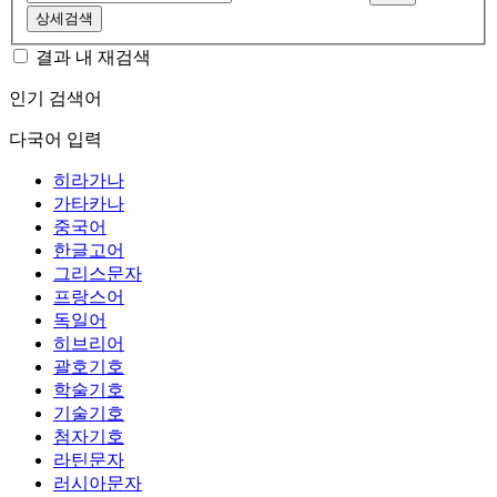
상세검색
결과 내 재검색
인기 검색어
다국어 입력
히라가나
가타카나
중국어
한글고어
그리스문자
프랑스어
독일어
히브리어
괄호기호
학술기호
기술기호
첨자기호
라틴문자
러시아문자