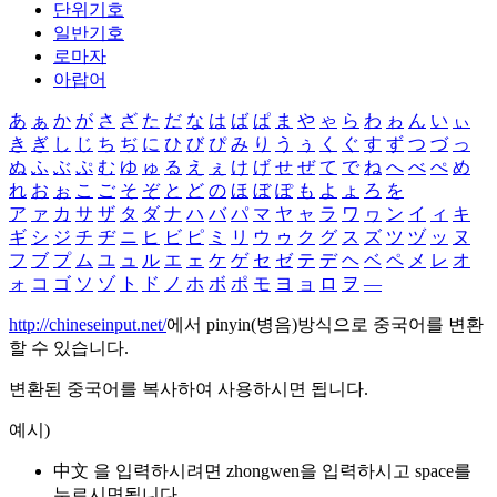
단위기호
일반기호
로마자
아랍어
あ
ぁ
か
が
さ
ざ
た
だ
な
は
ば
ぱ
ま
や
ゃ
ら
わ
ゎ
ん
い
ぃ
き
ぎ
し
じ
ち
ぢ
に
ひ
び
ぴ
み
り
う
ぅ
く
ぐ
す
ず
つ
づ
っ
ぬ
ふ
ぶ
ぷ
む
ゆ
ゅ
る
え
ぇ
け
げ
せ
ぜ
て
で
ね
へ
べ
ぺ
め
れ
お
ぉ
こ
ご
そ
ぞ
と
ど
の
ほ
ぼ
ぽ
も
よ
ょ
ろ
を
ア
ァ
カ
サ
ザ
タ
ダ
ナ
ハ
バ
パ
マ
ヤ
ャ
ラ
ワ
ヮ
ン
イ
ィ
キ
ギ
シ
ジ
チ
ヂ
ニ
ヒ
ビ
ピ
ミ
リ
ウ
ゥ
ク
グ
ス
ズ
ツ
ヅ
ッ
ヌ
フ
ブ
プ
ム
ユ
ュ
ル
エ
ェ
ケ
ゲ
セ
ゼ
テ
デ
ヘ
ベ
ペ
メ
レ
オ
ォ
コ
ゴ
ソ
ゾ
ト
ド
ノ
ホ
ボ
ポ
モ
ヨ
ョ
ロ
ヲ
―
http://chineseinput.net/
에서 pinyin(병음)방식으로 중국어를 변환
할 수 있습니다.
변환된 중국어를 복사하여 사용하시면 됩니다.
예시)
中文 을 입력하시려면
zhongwen
을 입력하시고 space를
누르시면됩니다.