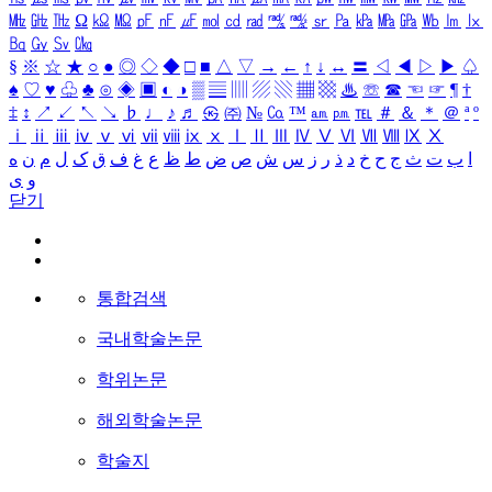
㎒
㎓
㎔
Ω
㏀
㏁
㎊
㎋
㎌
㏖
㏅
㎭
㎮
㎯
㏛
㎩
㎪
㎫
㎬
㏝
㏐
㏓
㏃
㏉
㏜
㏆
§
※
☆
★
○
●
◎
◇
◆
□
■
△
▽
→
←
↑
↓
↔
〓
◁
◀
▷
▶
♤
♠
♡
♥
♧
♣
⊙
◈
▣
◐
◑
▒
▤
▥
▨
▧
▦
▩
♨
☏
☎
☜
☞
¶
†
‡
↕
↗
↙
↖
↘
♭
♩
♪
♬
㉿
㈜
№
㏇
™
㏂
㏘
℡
＃
＆
＊
＠
ª
º
ⅰ
ⅱ
ⅲ
ⅳ
ⅴ
ⅵ
ⅶ
ⅷ
ⅸ
ⅹ
Ⅰ
Ⅱ
Ⅲ
Ⅳ
Ⅴ
Ⅵ
Ⅶ
Ⅷ
Ⅸ
Ⅹ
ا
ب
ت
ث
ج
ح
خ
د
ذ
ر
ز
س
ش
ص
ض
ط
ظ
ع
غ
ف
ق
ک
ل
م
ن
ه
و
ی
닫기
통합검색
국내학술논문
학위논문
해외학술논문
학술지