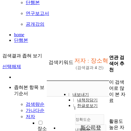
단행본
연구보고서
공개강의
home
단행본
검색결과 좁혀 보기
연관 검
저자 : 장소혁
검색키워드
색어 추
선택해제
(검색결과
4
건)
천
이 검색
좁혀본 항목 보
어로 많
기순서
이 본 자
내보내기
료
내책장담기
검색량순
한글로보기
1
가나다순
저자
정확도순
활용도
높은 자
新公司登
장소
내림차순