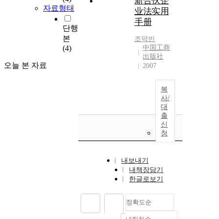
新合伙企
자료형태
业法实用
手册
단행
본
조덕빈
(4)
中国工商
出版社
오늘 본 자료
2007
복
사/
대
출
신
청
내보내기
내책장담기
한글로보기
정확도순