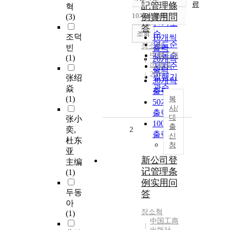
정확도
료
記管理條
혁
순
10개씩 출력
例實用問
(3)
내림차순
인기도
答
순
조회
조덕
10개씩
연도순
장소혁
빈
출력
제목순
中國工商
(1)
20개씩
出版社
저자순
출력
2007
발행기
张绍
30개씩
관순
焱
출력
(1)
복
50개씩
사/
출력
대
张小
100개씩
출
奕,
2
출력
신
杜东
청
亚
新公司登
主编
记管理条
(1)
例实用问
두동
答
아
장소혁
(1)
中国工商