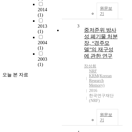
원문보
2014
기
(1)
2013
3
중저준위 방사
(1)
성 폐기물 처분
2004
장, “경주모
(1)
델”의 재구성
에 관한 연구
2003
(1)
장성희
NRF
오늘 본 자료
KRM(Korean
Research
Memory)
2016
한국연구재단
(NRF)
원문보
기