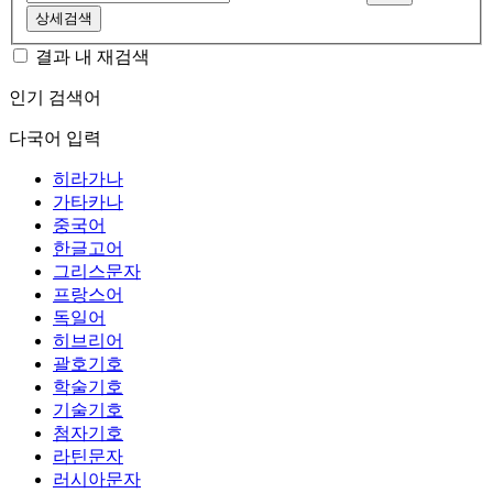
상세검색
결과 내 재검색
인기 검색어
다국어 입력
히라가나
가타카나
중국어
한글고어
그리스문자
프랑스어
독일어
히브리어
괄호기호
학술기호
기술기호
첨자기호
라틴문자
러시아문자