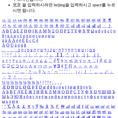
北京 을 입력하시려면
beijing
을 입력하시고 space를 누르
시면 됩니다.
ㅥ
ㅦ
ㅧ
ㅨ
ㅩ
ㅪ
ㅫ
ㅬ
ㅭ
ㅮ
ㅯ
ㅰ
ㅱ
ㅲ
ㅳ
ㅴ
ㅵ
ㅶ
ㅷ
ㅸ
ㅹ
ㅺ
ㅻ
ㅼ
ㅽ
ㅾ
ㅿ
ㆀ
ㆁ
ㆂ
ㆃ
ㆄ
ㆅ
ㆆ
ㆇ
ㆈ
ㆉ
ㆊ
ㆋ
ㆌ
ㆍ
ㆎ
Α
Β
Γ
Δ
Ε
Ζ
Η
Θ
Ι
Κ
Λ
Μ
Ν
Ξ
Ο
Π
Ρ
Σ
Τ
Υ
Φ
Χ
Ψ
Ω
α
β
γ
δ
ε
ζ
η
θ
ι
κ
λ
μ
ν
ξ
ο
π
ρ
σ
τ
υ
φ
χ
ψ
ω
á
à
Á
À
é
è
É
È
ç
Ç
ê
Ä
Ö
Ü
ä
ö
ü
ß
ְ
ֳ
ֲ
ֱ
ָ
ַ
ֵ
ֶ
ִ
ֹ
ּ
ֻ
ׂ
ׁ
ּ
ב
ה
נ
מ
צ
ת
ץ
ש
ד
ג
כ
ע
י
ח
ל
ך
ף
ק
ר
א
ט
ו
ן
ם
פ
‘
’
“
”
〔
〕
〈
〉
「
」
『
』
【
】
＂
（
）
［
］
｛
｝
±
×
÷
≠
≤
≥
∞
∴
♂
♀
∠
⊥
⌒
∂
∇
≡
≒
≪
≫
√
∽
∝
∵
∫
∬
∈
∋
⊆
⊇
⊂
⊃
∪
∩
∧
∨
￢
⇒
⇔
∀
∃
∮
∑
∏
＋
－
＜
＝
＞
、
。
·
‥
…
¨
〃
―
∥
＼
∼
´
～
ˇ
˘
˝
˚
˙
¸
˛
¡
¿
ː
！
＇
，
．
／
：
；
？
＾
＿
｀
｜
½
⅓
⅔
¼
¾
⅛
⅜
⅝
⅞
¹
²
³
⁴
ⁿ
₁
₂
₃
₄
Æ
Ð
Ħ
Ĳ
Ł
Ø
Œ
Þ
Ŧ
Ŋ
æ
đ
ð
ħ
ı
ĳ
ĸ
ŀ
ł
ø
œ
ß
þ
ŧ
ŋ
ŉ
А
Б
В
Г
Д
Е
Ё
Ж
З
И
Й
К
Л
М
Н
О
П
Р
С
Т
У
Ф
Х
Ц
Ч
Ш
Щ
Ъ
Ы
Ь
Э
Ю
Я
а
б
в
г
д
е
ё
ж
з
и
й
к
л
м
н
о
п
р
с
т
у
ф
х
ц
ч
ш
щ
ъ
ы
ь
э
ю
я
′
″
℃
Å
￠
￡
￥
¤
℉
‰
＄
％
Ｆ
￦
㎕
㎖
㎗
ℓ
㎘
㏄
㎣
㎤
㎥
㎦
㎙
㎚
㎛
㎜
㎝
㎞
㎟
㎠
㎡
㎢
㏊
㎍
㎎
㎏
㏏
㎈
㎉
㏈
㎧
㎨
㎰
㎱
㎲
㎳
㎴
㎵
㎶
㎷
㎸
㎹
㎀
㎁
㎂
㎃
㎄
㎺
㎻
㎽
㎾
㎿
㎐
㎑