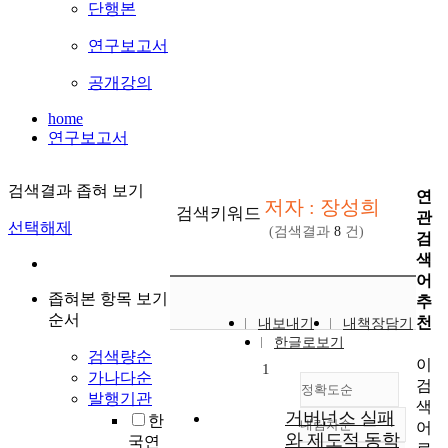
단행본
연구보고서
공개강의
home
연구보고서
검색결과 좁혀 보기
연
저자 : 장성희
검색키워드
관
선택해제
(검색결과
8
건)
검
색
어
좁혀본 항목 보기
추
순서
천
내보내기
내책장담기
한글로보기
검색량순
이
1
가나다순
검
정확도순
발행기관
색
거버넌스 실패
한
내림차순
어
정확도
와 제도적 동학
국연