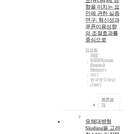
도(WOM)에 영
향을 미치는 요
인에 관한 실증
연구: 혁신성과
쿠폰이용성향
의 조절효과를
중심으로
장성희
NRF
KRM(Korean
Research
Memory)
2013
한국연구재단
(NRF)
원문보
기
7
유체대병형
Sloshing을 고려