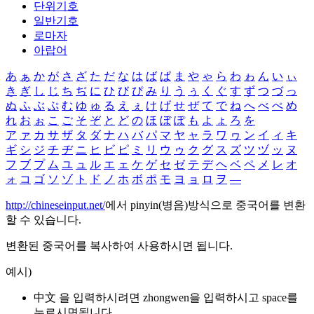
단위기호
일반기호
로마자
아랍어
あ
ぁ
か
が
さ
ざ
た
だ
な
は
ば
ぱ
ま
や
ゃ
ら
わ
ゎ
ん
い
ぃ
き
ぎ
し
じ
ち
ぢ
に
ひ
び
ぴ
み
り
う
ぅ
く
ぐ
す
ず
つ
づ
っ
ぬ
ふ
ぶ
ぷ
む
ゆ
ゅ
る
え
ぇ
け
げ
せ
ぜ
て
で
ね
へ
べ
ぺ
め
れ
お
ぉ
こ
ご
そ
ぞ
と
ど
の
ほ
ぼ
ぽ
も
よ
ょ
ろ
を
ア
ァ
カ
サ
ザ
タ
ダ
ナ
ハ
バ
パ
マ
ヤ
ャ
ラ
ワ
ヮ
ン
イ
ィ
キ
ギ
シ
ジ
チ
ヂ
ニ
ヒ
ビ
ピ
ミ
リ
ウ
ゥ
ク
グ
ス
ズ
ツ
ヅ
ッ
ヌ
フ
ブ
プ
ム
ユ
ュ
ル
エ
ェ
ケ
ゲ
セ
ゼ
テ
デ
ヘ
ベ
ペ
メ
レ
オ
ォ
コ
ゴ
ソ
ゾ
ト
ド
ノ
ホ
ボ
ポ
モ
ヨ
ョ
ロ
ヲ
―
http://chineseinput.net/
에서 pinyin(병음)방식으로 중국어를 변환
할 수 있습니다.
변환된 중국어를 복사하여 사용하시면 됩니다.
예시)
中文 을 입력하시려면
zhongwen
을 입력하시고 space를
누르시면됩니다.