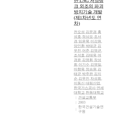
한 LNG 저장탱
크 외조의 파괴
방지기술 개발
(제1차년도 연
차)
전오성
,
김문겸
,
홍
성호
,
정상모
,
조서
경
,
임윤묵
,
이강원
,
양인환
,
박태균
,
김
우진
,
어준
,
김영균
,
조석호
,
김태욱
,
여
경윤
,
김명휘
,
장성
희
,
이기수
,
김영일
,
마향욱
,
정승원
,
김
태균
,
박주완
,
김지
순
,
김무진
,
차성희
,
이동신
,
대림산업
,
한국가스공사
,
연세
대학교
,
한동대학교
건설교통부
2003
한국건설기술연
구원