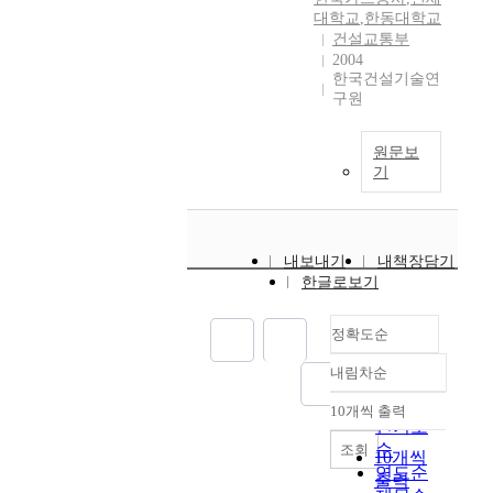
대학교
,
한동대학교
건설교통부
2004
한국건설기술연
구원
원문보
기
내보내기
내책장담기
한글로보기
정확도순
내림차순
정확도
순
10개씩 출력
내림차순
인기도
순
조회
10개씩
연도순
출력