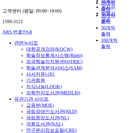
제목순
20개씩
저자순
출력
고객센터 (평일: 09:00~18:00)
발행기
30개씩
관순
1599-3122
출력
50개씩
ARS 번호안내
출력
100개씩
관련누리집
출력
대학공개강의(KOCW)
학술정보통계시스템(Rinfo)
외국학술지지원센터(FRIC)
학술관계분석서비스(SAM)
사서커뮤니티
기관회원
지식나눔(LOOK)
의학전자도서관(MEDLIS)
유관기관 사이트
교육부(MOE)
국립장애인도서관(NLD)
국립중앙도서관(NL)
국회도서관(NAL)
연구윤리정보포털(CRE)