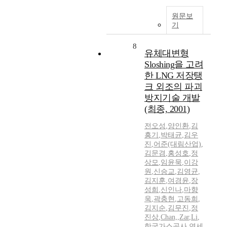
원문보
기
8
유체대변형
Sloshing을 고려
한 LNG 저장탱
크 외조의 파괴
방지기술 개발
(최종, 2001)
전오성
,
양인환
,
김
흥기
,
박태균
,
김우
진
,
어준(대림산업)
,
김문겸
,
홍성호
,
정
상모
,
임윤묵
,
이강
원
,
신승교
,
김영균
,
김지훈
,
여경윤
,
장
성희
,
신인나
,
마향
욱
,
곽충현
,
고동희
,
김지순
,
김무진
,
정
진상
,
Chan,
,
Zar
,
Li
,
한국가스공사
,
연세