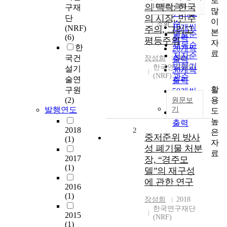
로
순
의 맥락: 한국
10개씩 출력
구재
내림차순
많
인기도
의 시장, 민주
단
이
순
조회
10개씩
(NRF)
주의, 그리고
본
연도순
(6)
출력
평등주의
자
제목순
한
20개씩
료
저자순
국건
장성희
2017
출력
발행기
한국연구재단
설기
30개씩
(NRF)
관순
술연
출력
활
구원
50개씩
용
(2)
원문보
출력
발행연도
기
도
100개씩
높
출력
2018
2
은
중저준위 방사
(1)
자
성 폐기물 처분
료
2017
장, “경주모
(1)
델”의 재구성
에 관한 연구
2016
(1)
장성희
2018
한국연구재단
2015
(NRF)
(1)