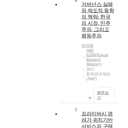
4
거버넌스 실패
와 제도적 동학
의 맥락: 한국
의 시장, 민주
주의, 그리고
평등주의
장성희
NRF
KRM(Korean
Research
Memory)
2015
한국연구재단
(NRF)
원문보
기
5
프라이버시 염
려가 위치기반
서비스의 구매