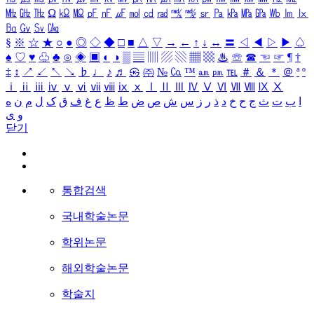
㎒
㎓
㎔
Ω
㏀
㏁
㎊
㎋
㎌
㏖
㏅
㎭
㎮
㎯
㏛
㎩
㎪
㎫
㎬
㏝
㏐
㏓
㏃
㏉
㏜
㏆
§
※
☆
★
○
●
◎
◇
◆
□
■
△
▽
→
←
↑
↓
↔
〓
◁
◀
▷
▶
♤
♠
♡
♥
♧
♣
⊙
◈
▣
◐
◑
▒
▤
▥
▨
▧
▦
▩
♨
☏
☎
☜
☞
¶
†
‡
↕
↗
↙
↖
↘
♭
♩
♪
♬
㉿
㈜
№
㏇
™
㏂
㏘
℡
＃
＆
＊
＠
ª
º
ⅰ
ⅱ
ⅲ
ⅳ
ⅴ
ⅵ
ⅶ
ⅷ
ⅸ
ⅹ
Ⅰ
Ⅱ
Ⅲ
Ⅳ
Ⅴ
Ⅵ
Ⅶ
Ⅷ
Ⅸ
Ⅹ
ا
ب
ت
ث
ج
ح
خ
د
ذ
ر
ز
س
ش
ص
ض
ط
ظ
ع
غ
ف
ق
ک
ل
م
ن
ه
و
ی
닫기
통합검색
국내학술논문
학위논문
해외학술논문
학술지