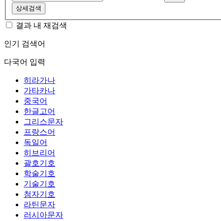
상세검색
결과 내 재검색
인기 검색어
다국어 입력
히라가나
가타카나
중국어
한글고어
그리스문자
프랑스어
독일어
히브리어
괄호기호
학술기호
기술기호
첨자기호
라틴문자
러시아문자