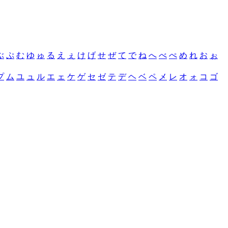
ぶ
ぷ
む
ゆ
ゅ
る
え
ぇ
け
げ
せ
ぜ
て
で
ね
へ
べ
ぺ
め
れ
お
ぉ
プ
ム
ユ
ュ
ル
エ
ェ
ケ
ゲ
セ
ゼ
テ
デ
ヘ
ベ
ペ
メ
レ
オ
ォ
コ
ゴ