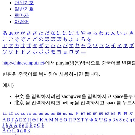
단위기호
일반기호
로마자
아랍어
あ
ぁ
か
が
さ
ざ
た
だ
な
は
ば
ぱ
ま
や
ゃ
ら
わ
ゎ
ん
い
ぃ
き
こ
ご
そ
ぞ
と
ど
の
ほ
ぼ
ぽ
も
よ
ょ
ろ
を
ア
ァ
カ
サ
ザ
タ
ダ
ナ
ハ
バ
パ
マ
ヤ
ャ
ラ
ワ
ヮ
ン
イ
ィ
キ
ギ
ソ
ゾ
ト
ド
ノ
ホ
ボ
ポ
モ
ヨ
ョ
ロ
ヲ
―
http://chineseinput.net/
에서 pinyin(병음)방식으로 중국어를 변환
변환된 중국어를 복사하여 사용하시면 됩니다.
예시)
中文 을 입력하시려면
zhongwen
을 입력하시고 space를
北京 을 입력하시려면
beijing
을 입력하시고 space를 누르
ㅥ
ㅦ
ㅧ
ㅨ
ㅩ
ㅪ
ㅫ
ㅬ
ㅭ
ㅮ
ㅯ
ㅰ
ㅱ
ㅲ
ㅳ
ㅴ
ㅵ
ㅶ
ㅷ
ㅸ
ㅹ
ㅺ
Α
Β
Γ
Δ
Ε
Ζ
Η
Θ
Ι
Κ
Λ
Μ
Ν
Ξ
Ο
Π
Ρ
Σ
Τ
Υ
Φ
Χ
Ψ
Ω
α
β
γ
δ
ε
ζ
η
á
à
Á
À
é
è
É
È
ç
Ç
ê
Ä
Ö
Ü
ä
ö
ü
ß