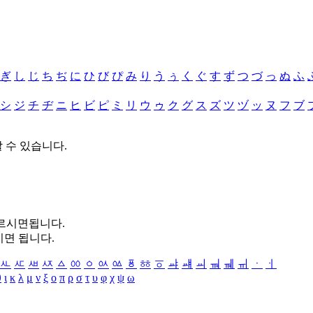
ぎ
し
じ
ち
ぢ
に
ひ
び
ぴ
み
り
う
ぅ
く
ぐ
す
ず
つ
づ
っ
ぬ
ふ
シ
ジ
チ
ヂ
ニ
ヒ
ビ
ピ
ミ
リ
ウ
ゥ
ク
グ
ス
ズ
ツ
ヅ
ッ
ヌ
フ
ブ
할 수 있습니다.
누르시면됩니다.
시면 됩니다.
ㅻ
ㅼ
ㅽ
ㅾ
ㅿ
ㆀ
ㆁ
ㆂ
ㆃ
ㆄ
ㆅ
ㆆ
ㆇ
ㆈ
ㆉ
ㆊ
ㆋ
ㆌ
ㆍ
ㆎ
θ
ι
κ
λ
μ
ν
ξ
ο
π
ρ
σ
τ
υ
φ
χ
ψ
ω