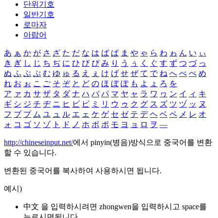
단위기호
일반기호
로마자
아랍어
あ
ぁ
か
が
さ
ざ
た
だ
な
は
ば
ぱ
ま
や
ゃ
ら
わ
ゎ
ん
い
ぃ
き
ぎ
し
じ
ち
ぢ
に
ひ
び
ぴ
み
り
う
ぅ
く
ぐ
す
ず
つ
づ
っ
ぬ
ふ
ぶ
ぷ
む
ゆ
ゅ
る
え
ぇ
け
げ
せ
ぜ
て
で
ね
へ
べ
ぺ
め
れ
お
ぉ
こ
ご
そ
ぞ
と
ど
の
ほ
ぼ
ぽ
も
よ
ょ
ろ
を
ア
ァ
カ
サ
ザ
タ
ダ
ナ
ハ
バ
パ
マ
ヤ
ャ
ラ
ワ
ヮ
ン
イ
ィ
キ
ギ
シ
ジ
チ
ヂ
ニ
ヒ
ビ
ピ
ミ
リ
ウ
ゥ
ク
グ
ス
ズ
ツ
ヅ
ッ
ヌ
フ
ブ
プ
ム
ユ
ュ
ル
エ
ェ
ケ
ゲ
セ
ゼ
テ
デ
ヘ
ベ
ペ
メ
レ
オ
ォ
コ
ゴ
ソ
ゾ
ト
ド
ノ
ホ
ボ
ポ
モ
ヨ
ョ
ロ
ヲ
―
http://chineseinput.net/
에서 pinyin(병음)방식으로 중국어를 변환
할 수 있습니다.
변환된 중국어를 복사하여 사용하시면 됩니다.
예시)
中文 을 입력하시려면
zhongwen
을 입력하시고 space를
누르시면됩니다.