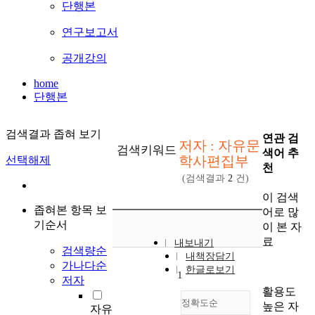
단행본
연구보고서
공개강의
home
단행본
검색결과 좁혀 보기
연관 검
저자 : 자유문
검색키워드
색어 추
학사편집부
선택해제
천
(검색결과
2
건)
이 검색
좁혀본 항목 보
어로 많
기순서
이 본 자
료
내보내기
검색량순
내책장담기
가나다순
한글로보기
1
저자
활용도
정확도순
높은 자
자유