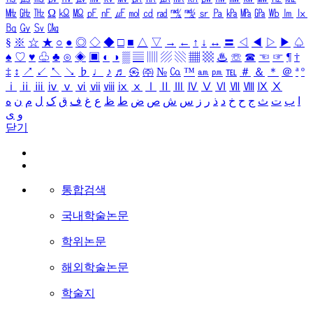
㎒
㎓
㎔
Ω
㏀
㏁
㎊
㎋
㎌
㏖
㏅
㎭
㎮
㎯
㏛
㎩
㎪
㎫
㎬
㏝
㏐
㏓
㏃
㏉
㏜
㏆
§
※
☆
★
○
●
◎
◇
◆
□
■
△
▽
→
←
↑
↓
↔
〓
◁
◀
▷
▶
♤
♠
♡
♥
♧
♣
⊙
◈
▣
◐
◑
▒
▤
▥
▨
▧
▦
▩
♨
☏
☎
☜
☞
¶
†
‡
↕
↗
↙
↖
↘
♭
♩
♪
♬
㉿
㈜
№
㏇
™
㏂
㏘
℡
＃
＆
＊
＠
ª
º
ⅰ
ⅱ
ⅲ
ⅳ
ⅴ
ⅵ
ⅶ
ⅷ
ⅸ
ⅹ
Ⅰ
Ⅱ
Ⅲ
Ⅳ
Ⅴ
Ⅵ
Ⅶ
Ⅷ
Ⅸ
Ⅹ
ا
ب
ت
ث
ج
ح
خ
د
ذ
ر
ز
س
ش
ص
ض
ط
ظ
ع
غ
ف
ق
ک
ل
م
ن
ه
و
ی
닫기
통합검색
국내학술논문
학위논문
해외학술논문
학술지