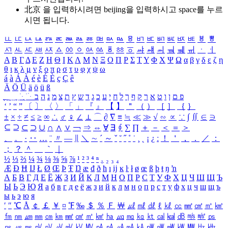
北京 을 입력하시려면
beijing
을 입력하시고 space를 누르
시면 됩니다.
ㅥ
ㅦ
ㅧ
ㅨ
ㅩ
ㅪ
ㅫ
ㅬ
ㅭ
ㅮ
ㅯ
ㅰ
ㅱ
ㅲ
ㅳ
ㅴ
ㅵ
ㅶ
ㅷ
ㅸ
ㅹ
ㅺ
ㅻ
ㅼ
ㅽ
ㅾ
ㅿ
ㆀ
ㆁ
ㆂ
ㆃ
ㆄ
ㆅ
ㆆ
ㆇ
ㆈ
ㆉ
ㆊ
ㆋ
ㆌ
ㆍ
ㆎ
Α
Β
Γ
Δ
Ε
Ζ
Η
Θ
Ι
Κ
Λ
Μ
Ν
Ξ
Ο
Π
Ρ
Σ
Τ
Υ
Φ
Χ
Ψ
Ω
α
β
γ
δ
ε
ζ
η
θ
ι
κ
λ
μ
ν
ξ
ο
π
ρ
σ
τ
υ
φ
χ
ψ
ω
á
à
Á
À
é
è
É
È
ç
Ç
ê
Ä
Ö
Ü
ä
ö
ü
ß
ְ
ֳ
ֲ
ֱ
ָ
ַ
ֵ
ֶ
ִ
ֹ
ּ
ֻ
ׂ
ׁ
ּ
ב
ה
נ
מ
צ
ת
ץ
ש
ד
ג
כ
ע
י
ח
ל
ך
ף
ק
ר
א
ט
ו
ן
ם
פ
‘
’
“
”
〔
〕
〈
〉
「
」
『
』
【
】
＂
（
）
［
］
｛
｝
±
×
÷
≠
≤
≥
∞
∴
♂
♀
∠
⊥
⌒
∂
∇
≡
≒
≪
≫
√
∽
∝
∵
∫
∬
∈
∋
⊆
⊇
⊂
⊃
∪
∩
∧
∨
￢
⇒
⇔
∀
∃
∮
∑
∏
＋
－
＜
＝
＞
、
。
·
‥
…
¨
〃
―
∥
＼
∼
´
～
ˇ
˘
˝
˚
˙
¸
˛
¡
¿
ː
！
＇
，
．
／
：
；
？
＾
＿
｀
｜
½
⅓
⅔
¼
¾
⅛
⅜
⅝
⅞
¹
²
³
⁴
ⁿ
₁
₂
₃
₄
Æ
Ð
Ħ
Ĳ
Ł
Ø
Œ
Þ
Ŧ
Ŋ
æ
đ
ð
ħ
ı
ĳ
ĸ
ŀ
ł
ø
œ
ß
þ
ŧ
ŋ
ŉ
А
Б
В
Г
Д
Е
Ё
Ж
З
И
Й
К
Л
М
Н
О
П
Р
С
Т
У
Ф
Х
Ц
Ч
Ш
Щ
Ъ
Ы
Ь
Э
Ю
Я
а
б
в
г
д
е
ё
ж
з
и
й
к
л
м
н
о
п
р
с
т
у
ф
х
ц
ч
ш
щ
ъ
ы
ь
э
ю
я
′
″
℃
Å
￠
￡
￥
¤
℉
‰
＄
％
Ｆ
￦
㎕
㎖
㎗
ℓ
㎘
㏄
㎣
㎤
㎥
㎦
㎙
㎚
㎛
㎜
㎝
㎞
㎟
㎠
㎡
㎢
㏊
㎍
㎎
㎏
㏏
㎈
㎉
㏈
㎧
㎨
㎰
㎱
㎲
㎳
㎴
㎵
㎶
㎷
㎸
㎹
㎀
㎁
㎂
㎃
㎄
㎺
㎻
㎽
㎾
㎿
㎐
㎑