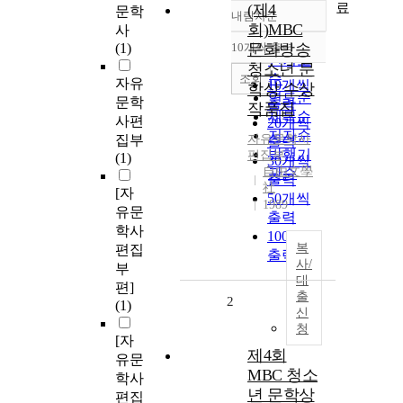
료
(제4
문학
내림차순
정확도
회)MBC
사
순
(1)
10개씩 출력
문화방송
내림차순
인기도
청소년 문
순
조회
자유
10개씩
학상 수상
연도순
문학
출력
작품집
제목순
사편
20개씩
저자순
집부
자유문학사
출력
발행기
편집부
(1)
30개씩
自由文學
관순
출력
社
[자
50개씩
1989
유문
출력
학사
100개씩
복
편집
출력
사/
부
대
편]
출
2
(1)
신
청
[자
제4회
유문
MBC 청소
학사
년 문학상
편집