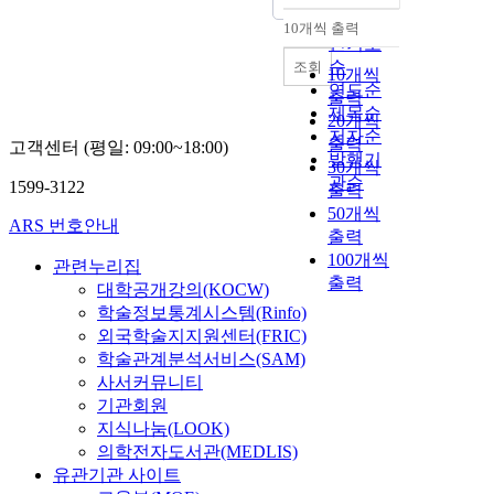
순
10개씩 출력
내림차순
인기도
순
조회
10개씩
연도순
출력
제목순
20개씩
저자순
출력
고객센터 (평일: 09:00~18:00)
발행기
30개씩
관순
1599-3122
출력
50개씩
ARS 번호안내
출력
100개씩
관련누리집
출력
대학공개강의(KOCW)
학술정보통계시스템(Rinfo)
외국학술지지원센터(FRIC)
학술관계분석서비스(SAM)
사서커뮤니티
기관회원
지식나눔(LOOK)
의학전자도서관(MEDLIS)
유관기관 사이트