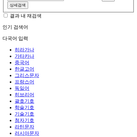
상세검색
결과 내 재검색
인기 검색어
다국어 입력
히라가나
가타카나
중국어
한글고어
그리스문자
프랑스어
독일어
히브리어
괄호기호
학술기호
기술기호
첨자기호
라틴문자
러시아문자