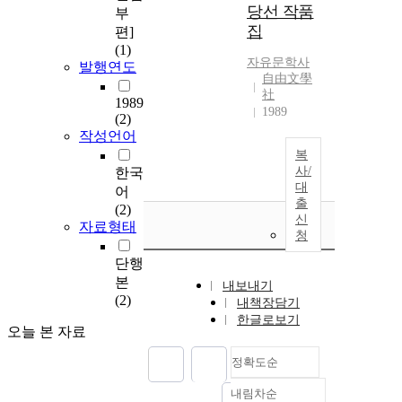
당선 작품
부
집
편]
(1)
자유문학사
발행연도
自由文學
社
1989
1989
(2)
작성언어
복
사/
한국
대
어
출
(2)
신
자료형태
청
단행
본
내보내기
(2)
내책장담기
한글로보기
오늘 본 자료
정확도순
내림차순
정확도