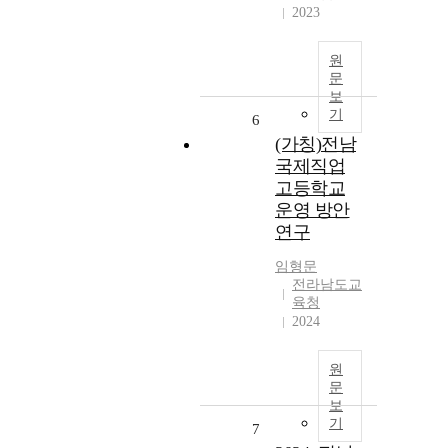
2023
원
문
보
기
6
(가칭)전남
국제직업
고등학교
운영 방안
연구
임형문
전라남도교
육청
2024
원
문
보
기
7