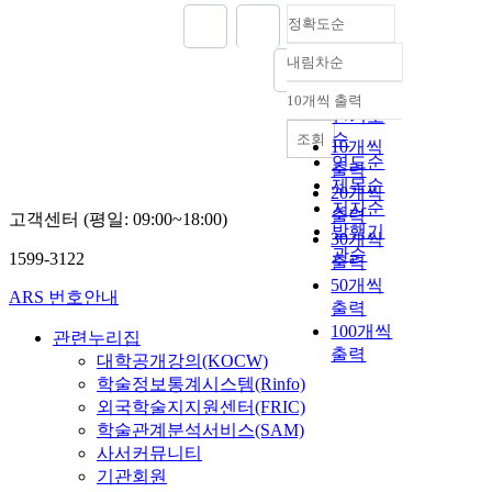
정확도순
내림차순
정확도
순
10개씩 출력
내림차순
인기도
순
조회
10개씩
연도순
출력
제목순
20개씩
저자순
출력
고객센터 (평일: 09:00~18:00)
발행기
30개씩
관순
1599-3122
출력
50개씩
ARS 번호안내
출력
100개씩
관련누리집
출력
대학공개강의(KOCW)
학술정보통계시스템(Rinfo)
외국학술지지원센터(FRIC)
학술관계분석서비스(SAM)
사서커뮤니티
기관회원