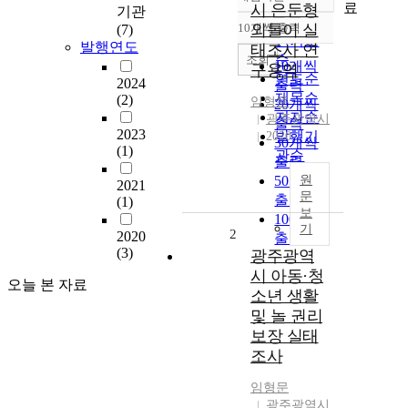
정확도
료
시 은둔형
기관
순
10개씩 출력
외톨이 실
(7)
내림차순
인기도
발행연도
태조사 연
순
조회
10개씩
구용역
연도순
2024
출력
제목순
(2)
임형문
20개씩
저자순
광주광역시
출력
2023
발행기
2020
30개씩
(1)
관순
출력
50개씩
원
2021
문
출력
(1)
보
100개씩
기
2
2020
출력
(3)
광주광역
시 아동·청
오늘 본 자료
소년 생활
및 놀 권리
보장 실태
조사
임형문
광주광역시