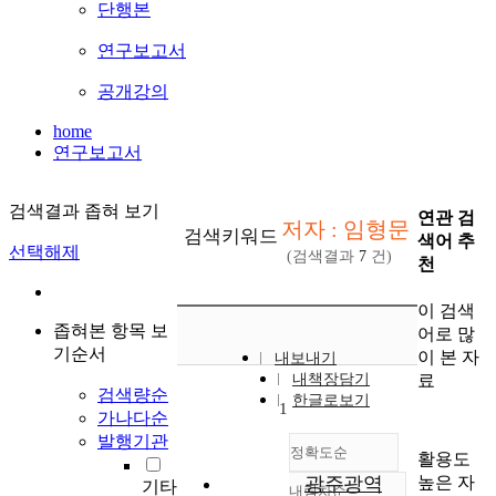
단행본
연구보고서
공개강의
home
연구보고서
검색결과 좁혀 보기
연관 검
저자 : 임형문
검색키워드
색어 추
선택해제
(검색결과
7
건)
천
이 검색
좁혀본 항목 보
어로 많
기순서
이 본 자
내보내기
료
내책장담기
검색량순
한글로보기
1
가나다순
발행기관
정확도순
활용도
높은 자
광주광역
기타
내림차순