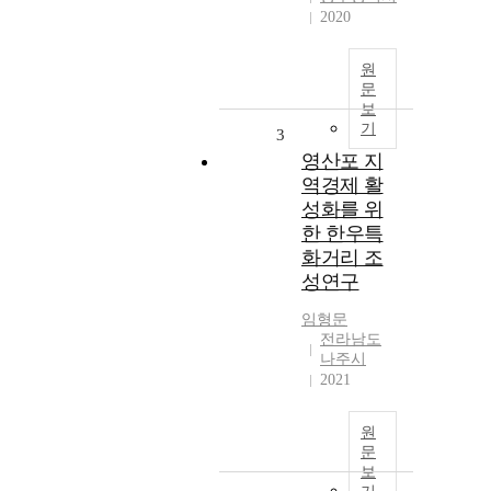
2020
원
문
보
기
3
영산포 지
역경제 활
성화를 위
한 한우특
화거리 조
성연구
임형문
전라남도
나주시
2021
원
문
보