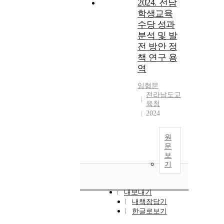
2024. 전남
학생교육
수당 성과
분석 및 발
전 방안 정
책 연구 용
역
임형문
전라남도교
육청
2024
원
문
보
기
내보내기
내책장담기
한글로보기