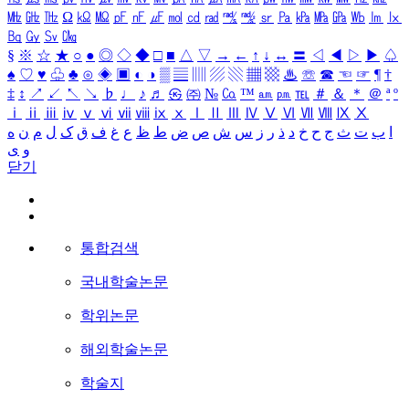
㎒
㎓
㎔
Ω
㏀
㏁
㎊
㎋
㎌
㏖
㏅
㎭
㎮
㎯
㏛
㎩
㎪
㎫
㎬
㏝
㏐
㏓
㏃
㏉
㏜
㏆
§
※
☆
★
○
●
◎
◇
◆
□
■
△
▽
→
←
↑
↓
↔
〓
◁
◀
▷
▶
♤
♠
♡
♥
♧
♣
⊙
◈
▣
◐
◑
▒
▤
▥
▨
▧
▦
▩
♨
☏
☎
☜
☞
¶
†
‡
↕
↗
↙
↖
↘
♭
♩
♪
♬
㉿
㈜
№
㏇
™
㏂
㏘
℡
＃
＆
＊
＠
ª
º
ⅰ
ⅱ
ⅲ
ⅳ
ⅴ
ⅵ
ⅶ
ⅷ
ⅸ
ⅹ
Ⅰ
Ⅱ
Ⅲ
Ⅳ
Ⅴ
Ⅵ
Ⅶ
Ⅷ
Ⅸ
Ⅹ
ا
ب
ت
ث
ج
ح
خ
د
ذ
ر
ز
س
ش
ص
ض
ط
ظ
ع
غ
ف
ق
ک
ل
م
ن
ه
و
ی
닫기
통합검색
국내학술논문
학위논문
해외학술논문
학술지