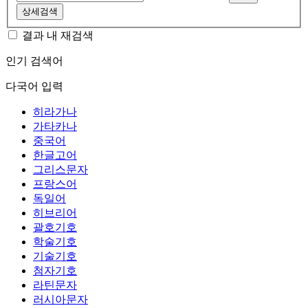
상세검색
결과 내 재검색
인기 검색어
다국어 입력
히라가나
가타카나
중국어
한글고어
그리스문자
프랑스어
독일어
히브리어
괄호기호
학술기호
기술기호
첨자기호
라틴문자
러시아문자