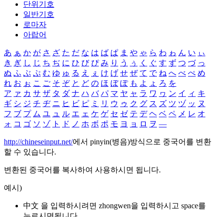
단위기호
일반기호
로마자
아랍어
あ
ぁ
か
が
さ
ざ
た
だ
な
は
ば
ぱ
ま
や
ゃ
ら
わ
ゎ
ん
い
ぃ
き
ぎ
し
じ
ち
ぢ
に
ひ
び
ぴ
み
り
う
ぅ
く
ぐ
す
ず
つ
づ
っ
ぬ
ふ
ぶ
ぷ
む
ゆ
ゅ
る
え
ぇ
け
げ
せ
ぜ
て
で
ね
へ
べ
ぺ
め
れ
お
ぉ
こ
ご
そ
ぞ
と
ど
の
ほ
ぼ
ぽ
も
よ
ょ
ろ
を
ア
ァ
カ
サ
ザ
タ
ダ
ナ
ハ
バ
パ
マ
ヤ
ャ
ラ
ワ
ヮ
ン
イ
ィ
キ
ギ
シ
ジ
チ
ヂ
ニ
ヒ
ビ
ピ
ミ
リ
ウ
ゥ
ク
グ
ス
ズ
ツ
ヅ
ッ
ヌ
フ
ブ
プ
ム
ユ
ュ
ル
エ
ェ
ケ
ゲ
セ
ゼ
テ
デ
ヘ
ベ
ペ
メ
レ
オ
ォ
コ
ゴ
ソ
ゾ
ト
ド
ノ
ホ
ボ
ポ
モ
ヨ
ョ
ロ
ヲ
―
http://chineseinput.net/
에서 pinyin(병음)방식으로 중국어를 변환
할 수 있습니다.
변환된 중국어를 복사하여 사용하시면 됩니다.
예시)
中文 을 입력하시려면
zhongwen
을 입력하시고 space를
누르시면됩니다.