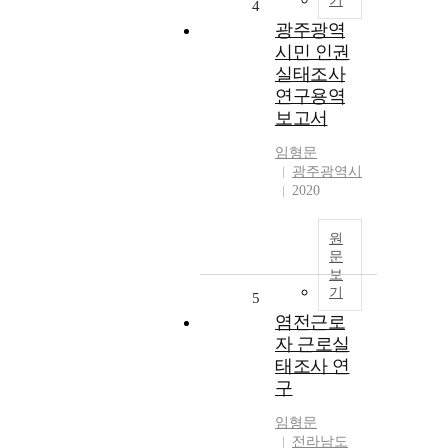
기
4
광주광역
시민 인권
실태조사
연구용역
보고서
임형문
광주광역시
2020
원
문
보
기
5
염전근로
자 근로실
태조사 연
구
임형문
전라남도