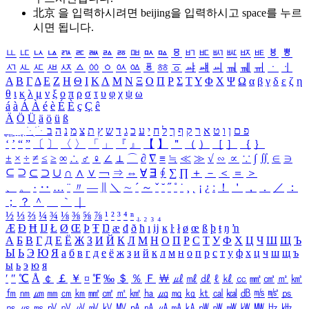
北京 을 입력하시려면
beijing
을 입력하시고 space를 누르
시면 됩니다.
ㅥ
ㅦ
ㅧ
ㅨ
ㅩ
ㅪ
ㅫ
ㅬ
ㅭ
ㅮ
ㅯ
ㅰ
ㅱ
ㅲ
ㅳ
ㅴ
ㅵ
ㅶ
ㅷ
ㅸ
ㅹ
ㅺ
ㅻ
ㅼ
ㅽ
ㅾ
ㅿ
ㆀ
ㆁ
ㆂ
ㆃ
ㆄ
ㆅ
ㆆ
ㆇ
ㆈ
ㆉ
ㆊ
ㆋ
ㆌ
ㆍ
ㆎ
Α
Β
Γ
Δ
Ε
Ζ
Η
Θ
Ι
Κ
Λ
Μ
Ν
Ξ
Ο
Π
Ρ
Σ
Τ
Υ
Φ
Χ
Ψ
Ω
α
β
γ
δ
ε
ζ
η
θ
ι
κ
λ
μ
ν
ξ
ο
π
ρ
σ
τ
υ
φ
χ
ψ
ω
á
à
Á
À
é
è
É
È
ç
Ç
ê
Ä
Ö
Ü
ä
ö
ü
ß
ְ
ֳ
ֲ
ֱ
ָ
ַ
ֵ
ֶ
ִ
ֹ
ּ
ֻ
ׂ
ׁ
ּ
ב
ה
נ
מ
צ
ת
ץ
ש
ד
ג
כ
ע
י
ח
ל
ך
ף
ק
ר
א
ט
ו
ן
ם
פ
‘
’
“
”
〔
〕
〈
〉
「
」
『
』
【
】
＂
（
）
［
］
｛
｝
±
×
÷
≠
≤
≥
∞
∴
♂
♀
∠
⊥
⌒
∂
∇
≡
≒
≪
≫
√
∽
∝
∵
∫
∬
∈
∋
⊆
⊇
⊂
⊃
∪
∩
∧
∨
￢
⇒
⇔
∀
∃
∮
∑
∏
＋
－
＜
＝
＞
、
。
·
‥
…
¨
〃
―
∥
＼
∼
´
～
ˇ
˘
˝
˚
˙
¸
˛
¡
¿
ː
！
＇
，
．
／
：
；
？
＾
＿
｀
｜
½
⅓
⅔
¼
¾
⅛
⅜
⅝
⅞
¹
²
³
⁴
ⁿ
₁
₂
₃
₄
Æ
Ð
Ħ
Ĳ
Ł
Ø
Œ
Þ
Ŧ
Ŋ
æ
đ
ð
ħ
ı
ĳ
ĸ
ŀ
ł
ø
œ
ß
þ
ŧ
ŋ
ŉ
А
Б
В
Г
Д
Е
Ё
Ж
З
И
Й
К
Л
М
Н
О
П
Р
С
Т
У
Ф
Х
Ц
Ч
Ш
Щ
Ъ
Ы
Ь
Э
Ю
Я
а
б
в
г
д
е
ё
ж
з
и
й
к
л
м
н
о
п
р
с
т
у
ф
х
ц
ч
ш
щ
ъ
ы
ь
э
ю
я
′
″
℃
Å
￠
￡
￥
¤
℉
‰
＄
％
Ｆ
￦
㎕
㎖
㎗
ℓ
㎘
㏄
㎣
㎤
㎥
㎦
㎙
㎚
㎛
㎜
㎝
㎞
㎟
㎠
㎡
㎢
㏊
㎍
㎎
㎏
㏏
㎈
㎉
㏈
㎧
㎨
㎰
㎱
㎲
㎳
㎴
㎵
㎶
㎷
㎸
㎹
㎀
㎁
㎂
㎃
㎄
㎺
㎻
㎽
㎾
㎿
㎐
㎑