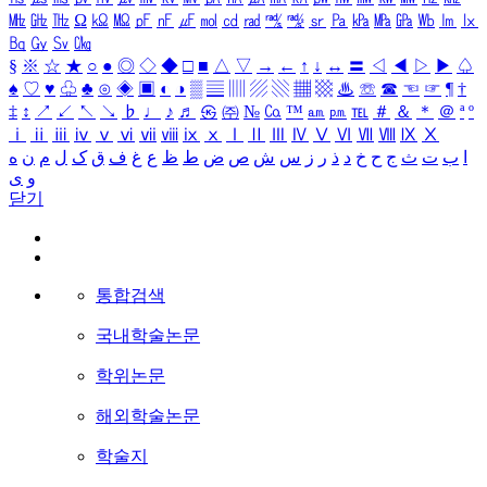
㎒
㎓
㎔
Ω
㏀
㏁
㎊
㎋
㎌
㏖
㏅
㎭
㎮
㎯
㏛
㎩
㎪
㎫
㎬
㏝
㏐
㏓
㏃
㏉
㏜
㏆
§
※
☆
★
○
●
◎
◇
◆
□
■
△
▽
→
←
↑
↓
↔
〓
◁
◀
▷
▶
♤
♠
♡
♥
♧
♣
⊙
◈
▣
◐
◑
▒
▤
▥
▨
▧
▦
▩
♨
☏
☎
☜
☞
¶
†
‡
↕
↗
↙
↖
↘
♭
♩
♪
♬
㉿
㈜
№
㏇
™
㏂
㏘
℡
＃
＆
＊
＠
ª
º
ⅰ
ⅱ
ⅲ
ⅳ
ⅴ
ⅵ
ⅶ
ⅷ
ⅸ
ⅹ
Ⅰ
Ⅱ
Ⅲ
Ⅳ
Ⅴ
Ⅵ
Ⅶ
Ⅷ
Ⅸ
Ⅹ
ا
ب
ت
ث
ج
ح
خ
د
ذ
ر
ز
س
ش
ص
ض
ط
ظ
ع
غ
ف
ق
ک
ل
م
ن
ه
و
ی
닫기
통합검색
국내학술논문
학위논문
해외학술논문
학술지