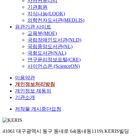
사서커뮤니티
기관회원
지식나눔(LOOK)
의학전자도서관(MEDLIS)
유관기관 사이트
교육부(MOE)
국립장애인도서관(NLD)
국립중앙도서관(NL)
국회도서관(NAL)
연구윤리정보포털(CRE)
사이언스온 (ScienceON)
이용약관
개인정보처리방침
개인정보 재동의
기관소개
저작물 게시중단요청
41061 대구광역시 동구 동내로 64(동내동1119) KERIS빌딩