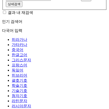
상세검색
결과 내 재검색
인기 검색어
다국어 입력
히라가나
가타카나
중국어
한글고어
그리스문자
프랑스어
독일어
히브리어
괄호기호
학술기호
기술기호
첨자기호
라틴문자
러시아문자