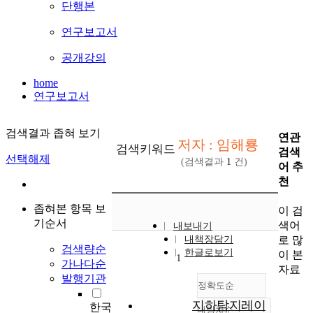
단행본
연구보고서
공개강의
home
연구보고서
검색결과 좁혀 보기
연관
저자 : 임해룡
검색키워드
검색
선택해제
(검색결과
1
건)
어 추
천
좁혀본 항목 보
이 검
기순서
색어
내보내기
로 많
내책장담기
검색량순
한글로보기
이 본
1
가나다순
자료
발행기관
정확도순
지하탐지레이
한국
내림차순