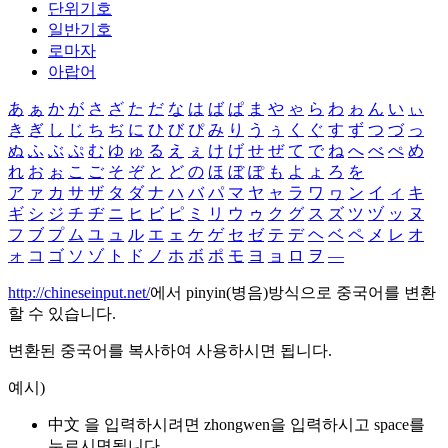
단위기호
일반기호
로마자
아랍어
あ
ぁ
か
が
さ
ざ
た
だ
な
は
ば
ぱ
ま
や
ゃ
ら
わ
ゎ
ん
い
ぃ
き
ぎ
し
じ
ち
ぢ
に
ひ
び
ぴ
み
り
う
ぅ
く
ぐ
す
ず
つ
づ
っ
ぬ
ふ
ぶ
ぷ
む
ゆ
ゅ
る
え
ぇ
け
げ
せ
ぜ
て
で
ね
へ
べ
ぺ
め
れ
お
ぉ
こ
ご
そ
ぞ
と
ど
の
ほ
ぼ
ぽ
も
よ
ょ
ろ
を
ア
ァ
カ
サ
ザ
タ
ダ
ナ
ハ
バ
パ
マ
ヤ
ャ
ラ
ワ
ヮ
ン
イ
ィ
キ
ギ
シ
ジ
チ
ヂ
ニ
ヒ
ビ
ピ
ミ
リ
ウ
ゥ
ク
グ
ス
ズ
ツ
ヅ
ッ
ヌ
フ
ブ
プ
ム
ユ
ュ
ル
エ
ェ
ケ
ゲ
セ
ゼ
テ
デ
ヘ
ベ
ペ
メ
レ
オ
ォ
コ
ゴ
ソ
ゾ
ト
ド
ノ
ホ
ボ
ポ
モ
ヨ
ョ
ロ
ヲ
―
http://chineseinput.net/
에서 pinyin(병음)방식으로 중국어를 변환
할 수 있습니다.
변환된 중국어를 복사하여 사용하시면 됩니다.
예시)
中文 을 입력하시려면
zhongwen
을 입력하시고 space를
누르시면됩니다.