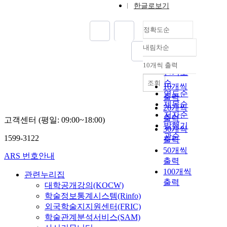
한글로보기
정확도순
내림차순
정확도
순
10개씩 출력
내림차순
인기도
순
조회
10개씩
연도순
출력
제목순
20개씩
저자순
출력
고객센터 (평일: 09:00~18:00)
발행기
30개씩
관순
1599-3122
출력
50개씩
ARS 번호안내
출력
100개씩
관련누리집
출력
대학공개강의(KOCW)
학술정보통계시스템(Rinfo)
외국학술지지원센터(FRIC)
학술관계분석서비스(SAM)