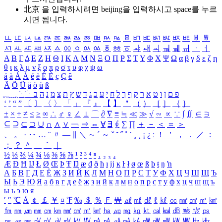
北京 을 입력하시려면
beijing
을 입력하시고 space를 누르
시면 됩니다.
ㅥ
ㅦ
ㅧ
ㅨ
ㅩ
ㅪ
ㅫ
ㅬ
ㅭ
ㅮ
ㅯ
ㅰ
ㅱ
ㅲ
ㅳ
ㅴ
ㅵ
ㅶ
ㅷ
ㅸ
ㅹ
ㅺ
ㅻ
ㅼ
ㅽ
ㅾ
ㅿ
ㆀ
ㆁ
ㆂ
ㆃ
ㆄ
ㆅ
ㆆ
ㆇ
ㆈ
ㆉ
ㆊ
ㆋ
ㆌ
ㆍ
ㆎ
Α
Β
Γ
Δ
Ε
Ζ
Η
Θ
Ι
Κ
Λ
Μ
Ν
Ξ
Ο
Π
Ρ
Σ
Τ
Υ
Φ
Χ
Ψ
Ω
α
β
γ
δ
ε
ζ
η
θ
ι
κ
λ
μ
ν
ξ
ο
π
ρ
σ
τ
υ
φ
χ
ψ
ω
á
à
Á
À
é
è
É
È
ç
Ç
ê
Ä
Ö
Ü
ä
ö
ü
ß
ְ
ֳ
ֲ
ֱ
ָ
ַ
ֵ
ֶ
ִ
ֹ
ּ
ֻ
ׂ
ׁ
ּ
ב
ה
נ
מ
צ
ת
ץ
ש
ד
ג
כ
ע
י
ח
ל
ך
ף
ק
ר
א
ט
ו
ן
ם
פ
‘
’
“
”
〔
〕
〈
〉
「
」
『
』
【
】
＂
（
）
［
］
｛
｝
±
×
÷
≠
≤
≥
∞
∴
♂
♀
∠
⊥
⌒
∂
∇
≡
≒
≪
≫
√
∽
∝
∵
∫
∬
∈
∋
⊆
⊇
⊂
⊃
∪
∩
∧
∨
￢
⇒
⇔
∀
∃
∮
∑
∏
＋
－
＜
＝
＞
、
。
·
‥
…
¨
〃
―
∥
＼
∼
´
～
ˇ
˘
˝
˚
˙
¸
˛
¡
¿
ː
！
＇
，
．
／
：
；
？
＾
＿
｀
｜
½
⅓
⅔
¼
¾
⅛
⅜
⅝
⅞
¹
²
³
⁴
ⁿ
₁
₂
₃
₄
Æ
Ð
Ħ
Ĳ
Ł
Ø
Œ
Þ
Ŧ
Ŋ
æ
đ
ð
ħ
ı
ĳ
ĸ
ŀ
ł
ø
œ
ß
þ
ŧ
ŋ
ŉ
А
Б
В
Г
Д
Е
Ё
Ж
З
И
Й
К
Л
М
Н
О
П
Р
С
Т
У
Ф
Х
Ц
Ч
Ш
Щ
Ъ
Ы
Ь
Э
Ю
Я
а
б
в
г
д
е
ё
ж
з
и
й
к
л
м
н
о
п
р
с
т
у
ф
х
ц
ч
ш
щ
ъ
ы
ь
э
ю
я
′
″
℃
Å
￠
￡
￥
¤
℉
‰
＄
％
Ｆ
￦
㎕
㎖
㎗
ℓ
㎘
㏄
㎣
㎤
㎥
㎦
㎙
㎚
㎛
㎜
㎝
㎞
㎟
㎠
㎡
㎢
㏊
㎍
㎎
㎏
㏏
㎈
㎉
㏈
㎧
㎨
㎰
㎱
㎲
㎳
㎴
㎵
㎶
㎷
㎸
㎹
㎀
㎁
㎂
㎃
㎄
㎺
㎻
㎽
㎾
㎿
㎐
㎑