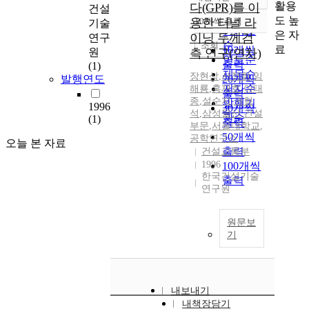
정확도
활용
다(GPR)를 이
건설
순
도 높
용한 터널 라
10개씩 출력
기술
내림차순
인기도
은 자
이닝 두께검
연구
순
조회
료
10개씩
원
측 연구(연차)
연도순
출력
(1)
제목순
장현삼
,
서정희
,
임
발행연도
20개씩
저자순
해룡
,
홍재호
,
이태
출력
종
,
설순지
,
권형
발행기
1996
30개씩
석
,
삼성물산
,
건설
관순
(1)
출력
부문
,
서울대학교
,
50개씩
공학연구소
오늘 본 자료
출력
건설교통부
1996
100개씩
한국건설기술
출력
연구원
원문보
기
내보내기
내책장담기