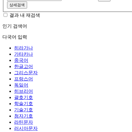
상세검색
결과 내 재검색
인기 검색어
다국어 입력
히라가나
가타카나
중국어
한글고어
그리스문자
프랑스어
독일어
히브리어
괄호기호
학술기호
기술기호
첨자기호
라틴문자
러시아문자