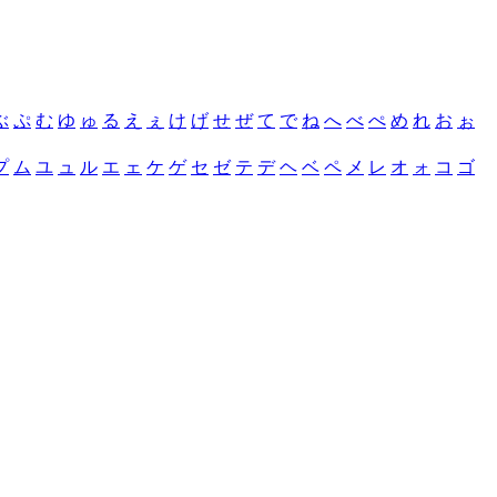
ぶ
ぷ
む
ゆ
ゅ
る
え
ぇ
け
げ
せ
ぜ
て
で
ね
へ
べ
ぺ
め
れ
お
ぉ
プ
ム
ユ
ュ
ル
エ
ェ
ケ
ゲ
セ
ゼ
テ
デ
ヘ
ベ
ペ
メ
レ
オ
ォ
コ
ゴ