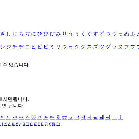
ぎ
し
じ
ち
ぢ
に
ひ
び
ぴ
み
り
う
ぅ
く
ぐ
す
ず
つ
づ
っ
ぬ
ふ
シ
ジ
チ
ヂ
ニ
ヒ
ビ
ピ
ミ
リ
ウ
ゥ
ク
グ
ス
ズ
ツ
ヅ
ッ
ヌ
フ
ブ
할 수 있습니다.
누르시면됩니다.
시면 됩니다.
ㅻ
ㅼ
ㅽ
ㅾ
ㅿ
ㆀ
ㆁ
ㆂ
ㆃ
ㆄ
ㆅ
ㆆ
ㆇ
ㆈ
ㆉ
ㆊ
ㆋ
ㆌ
ㆍ
ㆎ
θ
ι
κ
λ
μ
ν
ξ
ο
π
ρ
σ
τ
υ
φ
χ
ψ
ω