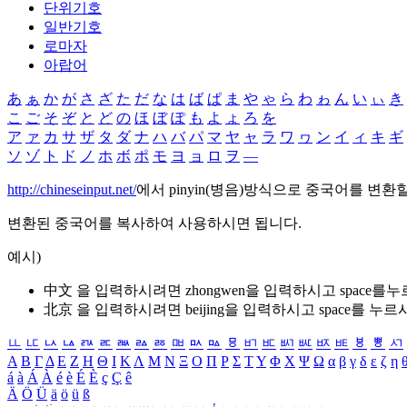
단위기호
일반기호
로마자
아랍어
あ
ぁ
か
が
さ
ざ
た
だ
な
は
ば
ぱ
ま
や
ゃ
ら
わ
ゎ
ん
い
ぃ
き
こ
ご
そ
ぞ
と
ど
の
ほ
ぼ
ぽ
も
よ
ょ
ろ
を
ア
ァ
カ
サ
ザ
タ
ダ
ナ
ハ
バ
パ
マ
ヤ
ャ
ラ
ワ
ヮ
ン
イ
ィ
キ
ギ
ソ
ゾ
ト
ド
ノ
ホ
ボ
ポ
モ
ヨ
ョ
ロ
ヲ
―
http://chineseinput.net/
에서 pinyin(병음)방식으로 중국어를 변환
변환된 중국어를 복사하여 사용하시면 됩니다.
예시)
中文 을 입력하시려면
zhongwen
을 입력하시고 space를
北京 을 입력하시려면
beijing
을 입력하시고 space를 누르
ㅥ
ㅦ
ㅧ
ㅨ
ㅩ
ㅪ
ㅫ
ㅬ
ㅭ
ㅮ
ㅯ
ㅰ
ㅱ
ㅲ
ㅳ
ㅴ
ㅵ
ㅶ
ㅷ
ㅸ
ㅹ
ㅺ
Α
Β
Γ
Δ
Ε
Ζ
Η
Θ
Ι
Κ
Λ
Μ
Ν
Ξ
Ο
Π
Ρ
Σ
Τ
Υ
Φ
Χ
Ψ
Ω
α
β
γ
δ
ε
ζ
η
á
à
Á
À
é
è
É
È
ç
Ç
ê
Ä
Ö
Ü
ä
ö
ü
ß