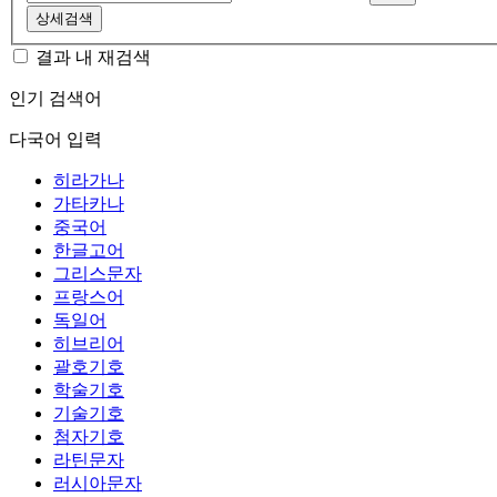
상세검색
결과 내 재검색
인기 검색어
다국어 입력
히라가나
가타카나
중국어
한글고어
그리스문자
프랑스어
독일어
히브리어
괄호기호
학술기호
기술기호
첨자기호
라틴문자
러시아문자