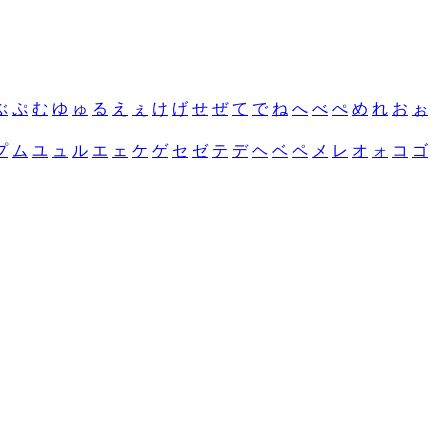
ぶ
ぷ
む
ゆ
ゅ
る
え
ぇ
け
げ
せ
ぜ
て
で
ね
へ
べ
ぺ
め
れ
お
ぉ
プ
ム
ユ
ュ
ル
エ
ェ
ケ
ゲ
セ
ゼ
テ
デ
ヘ
ベ
ペ
メ
レ
オ
ォ
コ
ゴ