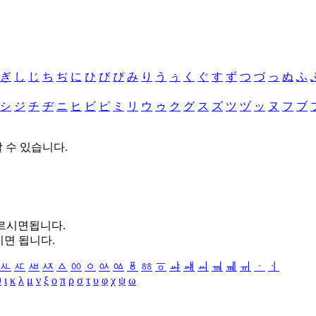
ぎ
し
じ
ち
ぢ
に
ひ
び
ぴ
み
り
う
ぅ
く
ぐ
す
ず
つ
づ
っ
ぬ
ふ
シ
ジ
チ
ヂ
ニ
ヒ
ビ
ピ
ミ
リ
ウ
ゥ
ク
グ
ス
ズ
ツ
ヅ
ッ
ヌ
フ
ブ
할 수 있습니다.
누르시면됩니다.
시면 됩니다.
ㅻ
ㅼ
ㅽ
ㅾ
ㅿ
ㆀ
ㆁ
ㆂ
ㆃ
ㆄ
ㆅ
ㆆ
ㆇ
ㆈ
ㆉ
ㆊ
ㆋ
ㆌ
ㆍ
ㆎ
θ
ι
κ
λ
μ
ν
ξ
ο
π
ρ
σ
τ
υ
φ
χ
ψ
ω