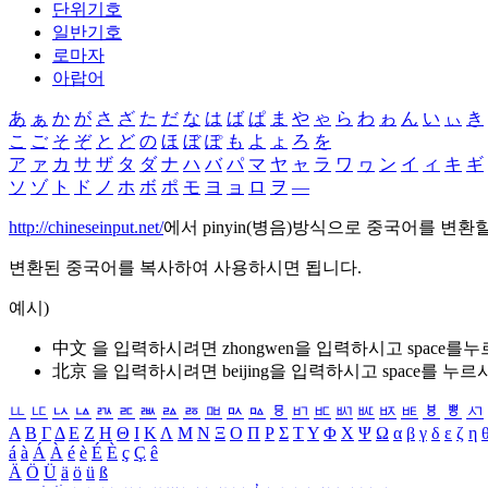
단위기호
일반기호
로마자
아랍어
あ
ぁ
か
が
さ
ざ
た
だ
な
は
ば
ぱ
ま
や
ゃ
ら
わ
ゎ
ん
い
ぃ
き
こ
ご
そ
ぞ
と
ど
の
ほ
ぼ
ぽ
も
よ
ょ
ろ
を
ア
ァ
カ
サ
ザ
タ
ダ
ナ
ハ
バ
パ
マ
ヤ
ャ
ラ
ワ
ヮ
ン
イ
ィ
キ
ギ
ソ
ゾ
ト
ド
ノ
ホ
ボ
ポ
モ
ヨ
ョ
ロ
ヲ
―
http://chineseinput.net/
에서 pinyin(병음)방식으로 중국어를 변환
변환된 중국어를 복사하여 사용하시면 됩니다.
예시)
中文 을 입력하시려면
zhongwen
을 입력하시고 space를
北京 을 입력하시려면
beijing
을 입력하시고 space를 누르
ㅥ
ㅦ
ㅧ
ㅨ
ㅩ
ㅪ
ㅫ
ㅬ
ㅭ
ㅮ
ㅯ
ㅰ
ㅱ
ㅲ
ㅳ
ㅴ
ㅵ
ㅶ
ㅷ
ㅸ
ㅹ
ㅺ
Α
Β
Γ
Δ
Ε
Ζ
Η
Θ
Ι
Κ
Λ
Μ
Ν
Ξ
Ο
Π
Ρ
Σ
Τ
Υ
Φ
Χ
Ψ
Ω
α
β
γ
δ
ε
ζ
η
á
à
Á
À
é
è
É
È
ç
Ç
ê
Ä
Ö
Ü
ä
ö
ü
ß