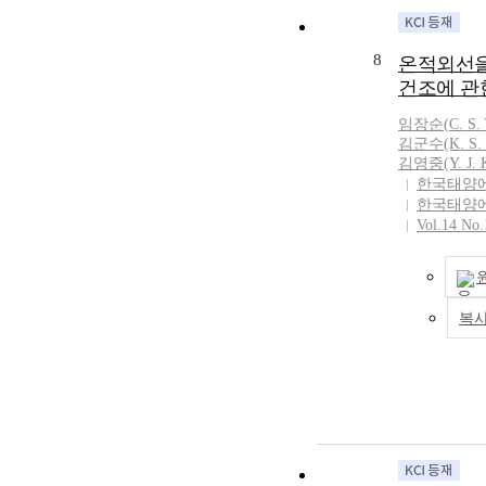
prevent load c
and overloaded
management sy
8
온적외선을
methods are su
건조에 관
methods is ice
some good prop
임장순
(
C
.
S
.
Chang Material)
김군수(K.
S
.
range of requir
김영중(Y. J. 
has large speci
한국태양
chemically sta
한국태양
organic or inor
Vol.14 No.
and easy to tre
experimental re
characteristics
melting process
복
experimented w
conditions, i.e.
temperatures($
\;1^{\circ}C$)
directions(up
aspect ratios, 
temperature of
$4^{\circ}C$, 