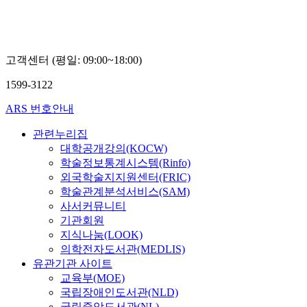
became smaller
PCM became lar
temperature di
increased than 
고객센터 (평일: 09:00~18:00)
was maximum 1
measured tempe
1599-3122
temperatures.
ARS 번호안내
관련누리집
대학공개강의(KOCW)
학술정보통계시스템(Rinfo)
외국학술지지원센터(FRIC)
학술관계분석서비스(SAM)
사서커뮤니티
기관회원
지식나눔(LOOK)
의학전자도서관(MEDLIS)
유관기관 사이트
교육부(MOE)
국립장애인도서관(NLD)
국립중앙도서관(NL)