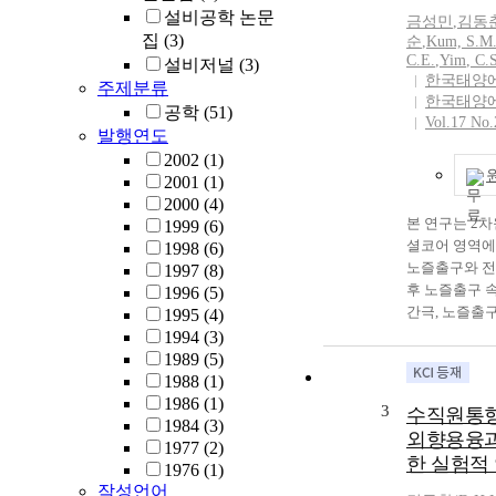
설비공학 논문
금성민
,
김동
집
(3)
순
,
Kum,
S
.M
C
.E.
,
Yim
,
C.
설비저널
(3)
한국태양
주제분류
한국태양
공학
(51)
Vol.17 No.
발행연도
2002
(1)
2001
(1)
2000
(4)
본 연구는 2
1999
(6)
셜코어 영역에
1998
(6)
노즐출구와 전
1997
(8)
후 노즐출구 
1996
(5)
간극, 노즐출
1995
(4)
화시킬 때의 
1994
(3)
지 않은 경우
1989
(5)
를 설치했을 
1988
(1)
하면서 소분류
1986
(1)
3
수직원통형
에 의해 충돌
1984
(3)
외향용융과
지며, 또한 
1977
(2)
한 실험적
홀과 홀사이의
1976
(1)
으로 인해 열
작성언어