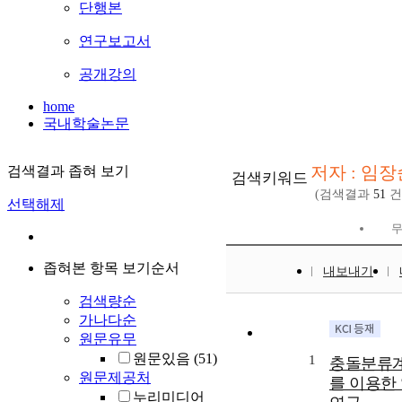
단행본
연구보고서
공개강의
home
국내학술논문
저자 : 임장순
검색결과 좁혀 보기
검색키워드
(검색결과
51
건
선택해제
좁혀본 항목 보기순서
내보내기
검색량순
가나다순
원문유무
원문있음
(51)
1
충돌분류계에
원문제공처
를 이용한
누리미디어