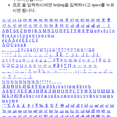
北京 을 입력하시려면
beijing
을 입력하시고 space를 누르
시면 됩니다.
ㅥ
ㅦ
ㅧ
ㅨ
ㅩ
ㅪ
ㅫ
ㅬ
ㅭ
ㅮ
ㅯ
ㅰ
ㅱ
ㅲ
ㅳ
ㅴ
ㅵ
ㅶ
ㅷ
ㅸ
ㅹ
ㅺ
ㅻ
ㅼ
ㅽ
ㅾ
ㅿ
ㆀ
ㆁ
ㆂ
ㆃ
ㆄ
ㆅ
ㆆ
ㆇ
ㆈ
ㆉ
ㆊ
ㆋ
ㆌ
ㆍ
ㆎ
Α
Β
Γ
Δ
Ε
Ζ
Η
Θ
Ι
Κ
Λ
Μ
Ν
Ξ
Ο
Π
Ρ
Σ
Τ
Υ
Φ
Χ
Ψ
Ω
α
β
γ
δ
ε
ζ
η
θ
ι
κ
λ
μ
ν
ξ
ο
π
ρ
σ
τ
υ
φ
χ
ψ
ω
á
à
Á
À
é
è
É
È
ç
Ç
ê
Ä
Ö
Ü
ä
ö
ü
ß
ְ
ֳ
ֲ
ֱ
ָ
ַ
ֵ
ֶ
ִ
ֹ
ּ
ֻ
ׂ
ׁ
ּ
ב
ה
נ
מ
צ
ת
ץ
ש
ד
ג
כ
ע
י
ח
ל
ך
ף
ק
ר
א
ט
ו
ן
ם
פ
‘
’
“
”
〔
〕
〈
〉
「
」
『
』
【
】
＂
（
）
［
］
｛
｝
±
×
÷
≠
≤
≥
∞
∴
♂
♀
∠
⊥
⌒
∂
∇
≡
≒
≪
≫
√
∽
∝
∵
∫
∬
∈
∋
⊆
⊇
⊂
⊃
∪
∩
∧
∨
￢
⇒
⇔
∀
∃
∮
∑
∏
＋
－
＜
＝
＞
、
。
·
‥
…
¨
〃
―
∥
＼
∼
´
～
ˇ
˘
˝
˚
˙
¸
˛
¡
¿
ː
！
＇
，
．
／
：
；
？
＾
＿
｀
｜
½
⅓
⅔
¼
¾
⅛
⅜
⅝
⅞
¹
²
³
⁴
ⁿ
₁
₂
₃
₄
Æ
Ð
Ħ
Ĳ
Ł
Ø
Œ
Þ
Ŧ
Ŋ
æ
đ
ð
ħ
ı
ĳ
ĸ
ŀ
ł
ø
œ
ß
þ
ŧ
ŋ
ŉ
А
Б
В
Г
Д
Е
Ё
Ж
З
И
Й
К
Л
М
Н
О
П
Р
С
Т
У
Ф
Х
Ц
Ч
Ш
Щ
Ъ
Ы
Ь
Э
Ю
Я
а
б
в
г
д
е
ё
ж
з
и
й
к
л
м
н
о
п
р
с
т
у
ф
х
ц
ч
ш
щ
ъ
ы
ь
э
ю
я
′
″
℃
Å
￠
￡
￥
¤
℉
‰
＄
％
Ｆ
￦
㎕
㎖
㎗
ℓ
㎘
㏄
㎣
㎤
㎥
㎦
㎙
㎚
㎛
㎜
㎝
㎞
㎟
㎠
㎡
㎢
㏊
㎍
㎎
㎏
㏏
㎈
㎉
㏈
㎧
㎨
㎰
㎱
㎲
㎳
㎴
㎵
㎶
㎷
㎸
㎹
㎀
㎁
㎂
㎃
㎄
㎺
㎻
㎽
㎾
㎿
㎐
㎑