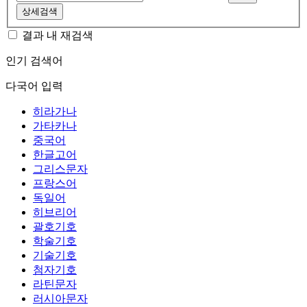
상세검색
결과 내 재검색
인기 검색어
다국어 입력
히라가나
가타카나
중국어
한글고어
그리스문자
프랑스어
독일어
히브리어
괄호기호
학술기호
기술기호
첨자기호
라틴문자
러시아문자