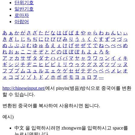
단위기호
일반기호
로마자
아랍어
あ
ぁ
か
が
さ
ざ
た
だ
な
は
ば
ぱ
ま
や
ゃ
ら
わ
ゎ
ん
い
ぃ
き
ぎ
し
じ
ち
ぢ
に
ひ
び
ぴ
み
り
う
ぅ
く
ぐ
す
ず
つ
づ
っ
ぬ
ふ
ぶ
ぷ
む
ゆ
ゅ
る
え
ぇ
け
げ
せ
ぜ
て
で
ね
へ
べ
ぺ
め
れ
お
ぉ
こ
ご
そ
ぞ
と
ど
の
ほ
ぼ
ぽ
も
よ
ょ
ろ
を
ア
ァ
カ
サ
ザ
タ
ダ
ナ
ハ
バ
パ
マ
ヤ
ャ
ラ
ワ
ヮ
ン
イ
ィ
キ
ギ
シ
ジ
チ
ヂ
ニ
ヒ
ビ
ピ
ミ
リ
ウ
ゥ
ク
グ
ス
ズ
ツ
ヅ
ッ
ヌ
フ
ブ
プ
ム
ユ
ュ
ル
エ
ェ
ケ
ゲ
セ
ゼ
テ
デ
ヘ
ベ
ペ
メ
レ
オ
ォ
コ
ゴ
ソ
ゾ
ト
ド
ノ
ホ
ボ
ポ
モ
ヨ
ョ
ロ
ヲ
―
http://chineseinput.net/
에서 pinyin(병음)방식으로 중국어를 변환
할 수 있습니다.
변환된 중국어를 복사하여 사용하시면 됩니다.
예시)
中文 을 입력하시려면
zhongwen
을 입력하시고 space를
누르시면됩니다.