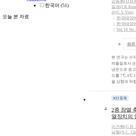
김동환(D.H.K
메쉬와 전열면
한국어
(51)
일겸(I.K.Kim
경우 정체점부
순
(
C.S.Yim
)
오늘 본 자료
면분류영역에서
한국태양
성능은 향상되며 U
한국태양
경우에는 메쉬
Vol.16 No.
평균 약 44%
다. 그리고 
원문
진체를 이용한
였다. The object
본 연구는 수
investigate th
하물질로서 순수
transfer by wir
냉온도로 응고
system at the p
도를 7℃,4℃
experiment was
을 상향과 하
between nozzle 
향용융시켰을 
second experi
매질의 온도분
between them. 
율, 용융에너
front of the pla
비교·검토한 것
Increased due 
4
2종 잠열
구온도가 7℃
rectangular hal
열장치의 
유입방향이 상
case clearances
인 4℃ 부근
comes to maxi
이건행(G.H. L
하지 않고 일
C=1mm, irrespe
남철(N.
C
. Ch