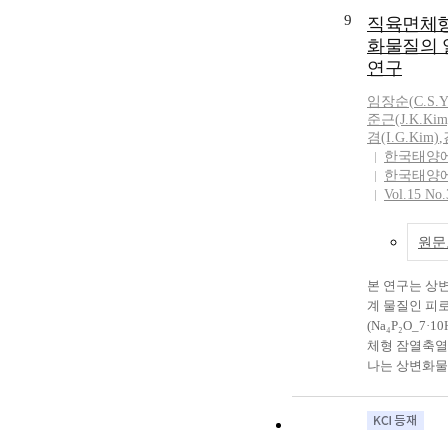
stagnation reg
9
직육면체형
P.C.M. remains
화물질의 
regardless of a
연구
working fluid.
occurs as the w
임장순
(
C.S.
flows down to 
준근(J.K.Kim
change interfa
겸(I.G.Kim)
,
한국태양
as the melting
한국태양
new set of con
Vol.15 No.
temperature $4
$1^{\circ}C$,
direction), th
원문
interface was 
inlet directio
본 연구는 상
same set of con
계 물질인 피
total melting 
(Na₄P₂O_7
working fluid i
체형 잠열축열
downward. The 
나는 상변화물
the other sets 
축열량 등을 
들을 수치해석
다. 축열과정
트륨은 용융상