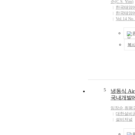
체구간이 나타
and H/B. Also t
순
(
C.S
.
Yim
)
에 따라 물이
한국태양
enhancement ra
이에 따라 하
한국태양
has been incr
됨으로써 상경
Vol.14 No.
under the con
모양 형태의 
and C=1mm, com
입구온도가 7℃인
plate without 
용융에너지는 
향인 경우가 
복
타난 반면, 
4℃,1℃인 경
향인 경우가 
로 나타났다. This
experimental re
characteristics
melting process
5
냉동식 Air
experiment was 
conditions, i. e. , three different in
국내개발에
temperature (
임장순
,
최평
directions of 
대한설비
downward). Mel
설비저널
bell-shaped ph
the inlet temp
region remaine