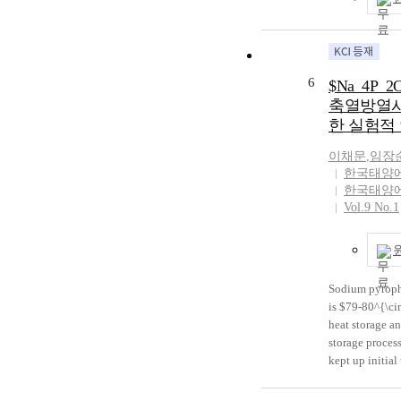
temperature of
This was due t
density of the
direction of th
6
7℃, inlet tempe
$Na_4P_2
of melting and
축열방열시
were higher tha
한 실험적
downward. But 
total melting 
이채문
,
임장
as it's direct
한국태양
inlet temperat
한국태양
Vol.9 No.1
Sodium pyroph
is $79-80^{\ci
heat storage an
storage proces
kept up initial
$50^{\circ}C,\
which melt by 