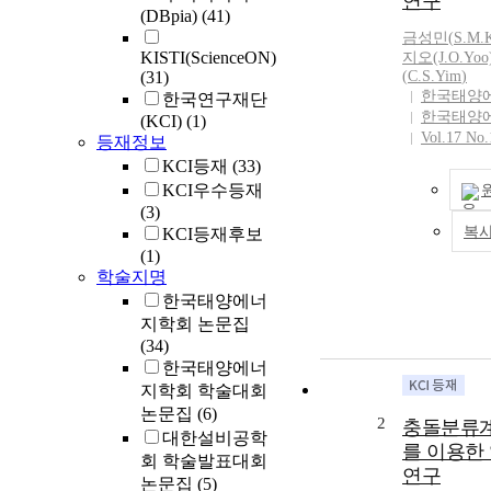
연구
(DBpia)
(41)
금성민(
S
.M.
KISTI(ScienceON)
지오(J.O.Yoo
(31)
(
C.S.Yim
)
한국태양
한국연구재단
한국태양
(KCI)
(1)
Vol.17 No.
등재정보
KCI등재
(33)
KCI우수등재
(3)
복
KCI등재후보
(1)
학술지명
한국태양에너
지학회 논문집
(34)
한국태양에너
지학회 학술대회
논문집
(6)
2
충돌분류계에
대한설비공학
를 이용한
회 학술발표대회
연구
논문집
(5)