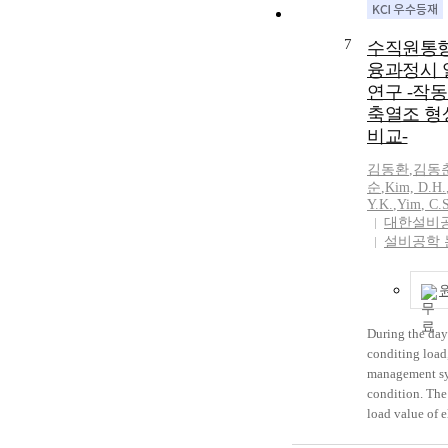
$85^{\circ}C,\
In heat dischar
7
수직원통형
temperature o
융과정시 
maintained at 
연구 -작
$85^{\circ}C,\
축열조 형
which varied c
비교-
$50^{\circ}C,\
The experimen
김동환
,
김동
conclusions as 
순
,
Kim, D.H.
properties of p
Y.K.
,
Yim
,
C.
controlled by 
대한설비
and cooling pr
설비공학 
increased rapid
transient regio
characteristic 
cooling water t
During the day
time that get t
conditing load
take during di
management sy
higher cooling 
condition. The
temperature di
load value of 
bottom in P.C.
increased air-