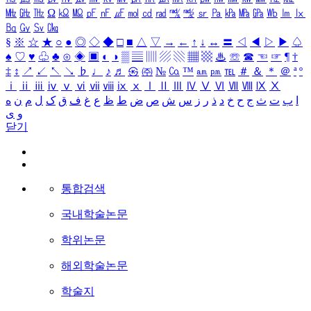
㎒
㎓
㎔
Ω
㏀
㏁
㎊
㎋
㎌
㏖
㏅
㎭
㎮
㎯
㏛
㎩
㎪
㎫
㎬
㏝
㏐
㏓
㏃
㏉
㏜
㏆
§
※
☆
★
○
●
◎
◇
◆
□
■
△
▽
→
←
↑
↓
↔
〓
◁
◀
▷
▶
♤
♠
♡
♥
♧
♣
⊙
◈
▣
◐
◑
▒
▤
▥
▨
▧
▦
▩
♨
☏
☎
☜
☞
¶
†
‡
↕
↗
↙
↖
↘
♭
♩
♪
♬
㉿
㈜
№
㏇
™
㏂
㏘
℡
＃
＆
＊
＠
ª
º
ⅰ
ⅱ
ⅲ
ⅳ
ⅴ
ⅵ
ⅶ
ⅷ
ⅸ
ⅹ
Ⅰ
Ⅱ
Ⅲ
Ⅳ
Ⅴ
Ⅵ
Ⅶ
Ⅷ
Ⅸ
Ⅹ
ا
ب
ت
ث
ج
ح
خ
د
ذ
ر
ز
س
ش
ص
ض
ط
ظ
ع
غ
ف
ق
ک
ل
م
ن
ه
و
ی
닫기
통합검색
국내학술논문
학위논문
해외학술논문
학술지