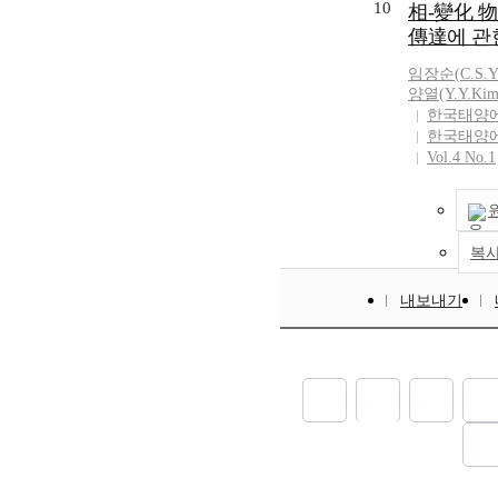
10
相-變化 
태이므로 액체
傳達에 관
상으로 나타나
어나지 않아 
임장순
(
C.S.
배적인 것으로
양열(Y.Y.Kim
상변화물질은 
한국태양
을수록 열용량
한국태양
극율이 큰 경
Vol.4 No.1
었으며, 실험
석적인 방법으
15%의 차이가 났다
experimental a
복
temperature cha
phenomema, and
내보내기
during the hea
phyrophosphat
(Na₄P₂O_7·10H
(PCM) in a late
type). It was p
conduction wa
(Na₄P₂O_7o 10
processes was g
The gap ratio (