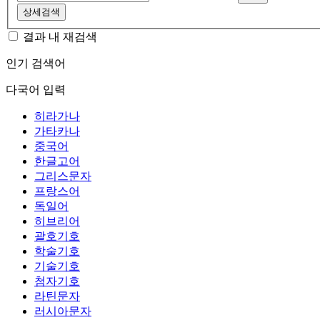
상세검색
결과 내 재검색
인기 검색어
다국어 입력
히라가나
가타카나
중국어
한글고어
그리스문자
프랑스어
독일어
히브리어
괄호기호
학술기호
기술기호
첨자기호
라틴문자
러시아문자