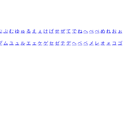
ぶ
ぷ
む
ゆ
ゅ
る
え
ぇ
け
げ
せ
ぜ
て
で
ね
へ
べ
ぺ
め
れ
お
ぉ
プ
ム
ユ
ュ
ル
エ
ェ
ケ
ゲ
セ
ゼ
テ
デ
ヘ
ベ
ペ
メ
レ
オ
ォ
コ
ゴ