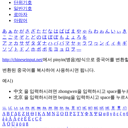
단위기호
일반기호
로마자
아랍어
あ
ぁ
か
が
さ
ざ
た
だ
な
は
ば
ぱ
ま
や
ゃ
ら
わ
ゎ
ん
い
ぃ
き
こ
ご
そ
ぞ
と
ど
の
ほ
ぼ
ぽ
も
よ
ょ
ろ
を
ア
ァ
カ
サ
ザ
タ
ダ
ナ
ハ
バ
パ
マ
ヤ
ャ
ラ
ワ
ヮ
ン
イ
ィ
キ
ギ
ソ
ゾ
ト
ド
ノ
ホ
ボ
ポ
モ
ヨ
ョ
ロ
ヲ
―
http://chineseinput.net/
에서 pinyin(병음)방식으로 중국어를 변환
변환된 중국어를 복사하여 사용하시면 됩니다.
예시)
中文 을 입력하시려면
zhongwen
을 입력하시고 space를
北京 을 입력하시려면
beijing
을 입력하시고 space를 누르
ㅥ
ㅦ
ㅧ
ㅨ
ㅩ
ㅪ
ㅫ
ㅬ
ㅭ
ㅮ
ㅯ
ㅰ
ㅱ
ㅲ
ㅳ
ㅴ
ㅵ
ㅶ
ㅷ
ㅸ
ㅹ
ㅺ
Α
Β
Γ
Δ
Ε
Ζ
Η
Θ
Ι
Κ
Λ
Μ
Ν
Ξ
Ο
Π
Ρ
Σ
Τ
Υ
Φ
Χ
Ψ
Ω
α
β
γ
δ
ε
ζ
η
á
à
Á
À
é
è
É
È
ç
Ç
ê
Ä
Ö
Ü
ä
ö
ü
ß