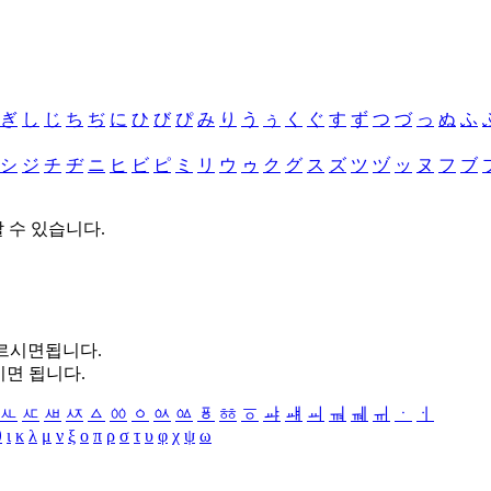
ぎ
し
じ
ち
ぢ
に
ひ
び
ぴ
み
り
う
ぅ
く
ぐ
す
ず
つ
づ
っ
ぬ
ふ
シ
ジ
チ
ヂ
ニ
ヒ
ビ
ピ
ミ
リ
ウ
ゥ
ク
グ
ス
ズ
ツ
ヅ
ッ
ヌ
フ
ブ
할 수 있습니다.
누르시면됩니다.
시면 됩니다.
ㅻ
ㅼ
ㅽ
ㅾ
ㅿ
ㆀ
ㆁ
ㆂ
ㆃ
ㆄ
ㆅ
ㆆ
ㆇ
ㆈ
ㆉ
ㆊ
ㆋ
ㆌ
ㆍ
ㆎ
θ
ι
κ
λ
μ
ν
ξ
ο
π
ρ
σ
τ
υ
φ
χ
ψ
ω