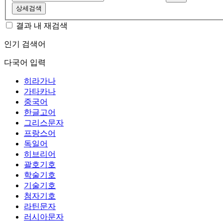
상세검색
결과 내 재검색
인기 검색어
다국어 입력
히라가나
가타카나
중국어
한글고어
그리스문자
프랑스어
독일어
히브리어
괄호기호
학술기호
기술기호
첨자기호
라틴문자
러시아문자