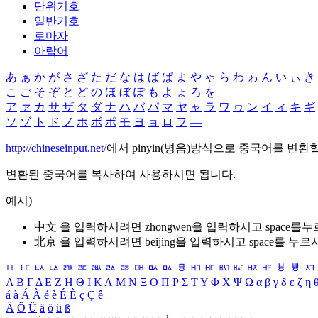
단위기호
일반기호
로마자
아랍어
あ
ぁ
か
が
さ
ざ
た
だ
な
は
ば
ぱ
ま
や
ゃ
ら
わ
ゎ
ん
い
ぃ
き
こ
ご
そ
ぞ
と
ど
の
ほ
ぼ
ぽ
も
よ
ょ
ろ
を
ア
ァ
カ
サ
ザ
タ
ダ
ナ
ハ
バ
パ
マ
ヤ
ャ
ラ
ワ
ヮ
ン
イ
ィ
キ
ギ
ソ
ゾ
ト
ド
ノ
ホ
ボ
ポ
モ
ヨ
ョ
ロ
ヲ
―
http://chineseinput.net/
에서 pinyin(병음)방식으로 중국어를 변환
변환된 중국어를 복사하여 사용하시면 됩니다.
예시)
中文 을 입력하시려면
zhongwen
을 입력하시고 space를
北京 을 입력하시려면
beijing
을 입력하시고 space를 누르
ㅥ
ㅦ
ㅧ
ㅨ
ㅩ
ㅪ
ㅫ
ㅬ
ㅭ
ㅮ
ㅯ
ㅰ
ㅱ
ㅲ
ㅳ
ㅴ
ㅵ
ㅶ
ㅷ
ㅸ
ㅹ
ㅺ
Α
Β
Γ
Δ
Ε
Ζ
Η
Θ
Ι
Κ
Λ
Μ
Ν
Ξ
Ο
Π
Ρ
Σ
Τ
Υ
Φ
Χ
Ψ
Ω
α
β
γ
δ
ε
ζ
η
á
à
Á
À
é
è
É
È
ç
Ç
ê
Ä
Ö
Ü
ä
ö
ü
ß