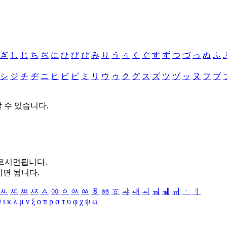
ぎ
し
じ
ち
ぢ
に
ひ
び
ぴ
み
り
う
ぅ
く
ぐ
す
ず
つ
づ
っ
ぬ
ふ
シ
ジ
チ
ヂ
ニ
ヒ
ビ
ピ
ミ
リ
ウ
ゥ
ク
グ
ス
ズ
ツ
ヅ
ッ
ヌ
フ
ブ
할 수 있습니다.
누르시면됩니다.
시면 됩니다.
ㅻ
ㅼ
ㅽ
ㅾ
ㅿ
ㆀ
ㆁ
ㆂ
ㆃ
ㆄ
ㆅ
ㆆ
ㆇ
ㆈ
ㆉ
ㆊ
ㆋ
ㆌ
ㆍ
ㆎ
θ
ι
κ
λ
μ
ν
ξ
ο
π
ρ
σ
τ
υ
φ
χ
ψ
ω