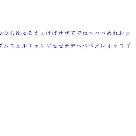
ぶ
ぷ
む
ゆ
ゅ
る
え
ぇ
け
げ
せ
ぜ
て
で
ね
へ
べ
ぺ
め
れ
お
ぉ
プ
ム
ユ
ュ
ル
エ
ェ
ケ
ゲ
セ
ゼ
テ
デ
ヘ
ベ
ペ
メ
レ
オ
ォ
コ
ゴ