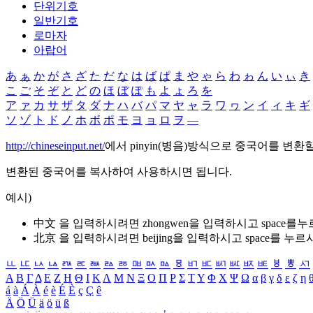
단위기호
일반기호
로마자
아랍어
あ
ぁ
か
が
さ
ざ
た
だ
な
は
ば
ぱ
ま
や
ゃ
ら
わ
ゎ
ん
い
ぃ
き
こ
ご
そ
ぞ
と
ど
の
ほ
ぼ
ぽ
も
よ
ょ
ろ
を
ア
ァ
カ
サ
ザ
タ
ダ
ナ
ハ
バ
パ
マ
ヤ
ャ
ラ
ワ
ヮ
ン
イ
ィ
キ
ギ
ソ
ゾ
ト
ド
ノ
ホ
ボ
ポ
モ
ヨ
ョ
ロ
ヲ
―
http://chineseinput.net/
에서 pinyin(병음)방식으로 중국어를 변환
변환된 중국어를 복사하여 사용하시면 됩니다.
예시)
中文 을 입력하시려면
zhongwen
을 입력하시고 space를
北京 을 입력하시려면
beijing
을 입력하시고 space를 누르
ㅥ
ㅦ
ㅧ
ㅨ
ㅩ
ㅪ
ㅫ
ㅬ
ㅭ
ㅮ
ㅯ
ㅰ
ㅱ
ㅲ
ㅳ
ㅴ
ㅵ
ㅶ
ㅷ
ㅸ
ㅹ
ㅺ
Α
Β
Γ
Δ
Ε
Ζ
Η
Θ
Ι
Κ
Λ
Μ
Ν
Ξ
Ο
Π
Ρ
Σ
Τ
Υ
Φ
Χ
Ψ
Ω
α
β
γ
δ
ε
ζ
η
á
à
Á
À
é
è
É
È
ç
Ç
ê
Ä
Ö
Ü
ä
ö
ü
ß