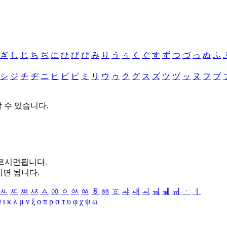
ぎ
し
じ
ち
ぢ
に
ひ
び
ぴ
み
り
う
ぅ
く
ぐ
す
ず
つ
づ
っ
ぬ
ふ
シ
ジ
チ
ヂ
ニ
ヒ
ビ
ピ
ミ
リ
ウ
ゥ
ク
グ
ス
ズ
ツ
ヅ
ッ
ヌ
フ
ブ
할 수 있습니다.
누르시면됩니다.
시면 됩니다.
ㅻ
ㅼ
ㅽ
ㅾ
ㅿ
ㆀ
ㆁ
ㆂ
ㆃ
ㆄ
ㆅ
ㆆ
ㆇ
ㆈ
ㆉ
ㆊ
ㆋ
ㆌ
ㆍ
ㆎ
θ
ι
κ
λ
μ
ν
ξ
ο
π
ρ
σ
τ
υ
φ
χ
ψ
ω