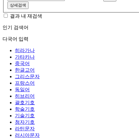
상세검색
결과 내 재검색
인기 검색어
다국어 입력
히라가나
가타카나
중국어
한글고어
그리스문자
프랑스어
독일어
히브리어
괄호기호
학술기호
기술기호
첨자기호
라틴문자
러시아문자