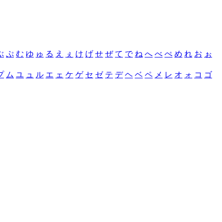
ぶ
ぷ
む
ゆ
ゅ
る
え
ぇ
け
げ
せ
ぜ
て
で
ね
へ
べ
ぺ
め
れ
お
ぉ
プ
ム
ユ
ュ
ル
エ
ェ
ケ
ゲ
セ
ゼ
テ
デ
ヘ
ベ
ペ
メ
レ
オ
ォ
コ
ゴ