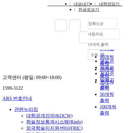
내보내기
내책장담기
한글로보기
정확도순
내림차순
정확도
순
10개씩 출력
내림차순
인기도
순
조회
10개씩
연도순
출력
제목순
20개씩
저자순
출력
고객센터 (평일: 09:00~18:00)
발행기
30개씩
관순
1599-3122
출력
50개씩
ARS 번호안내
출력
100개씩
관련누리집
출력
대학공개강의(KOCW)
학술정보통계시스템(Rinfo)
외국학술지지원센터(FRIC)