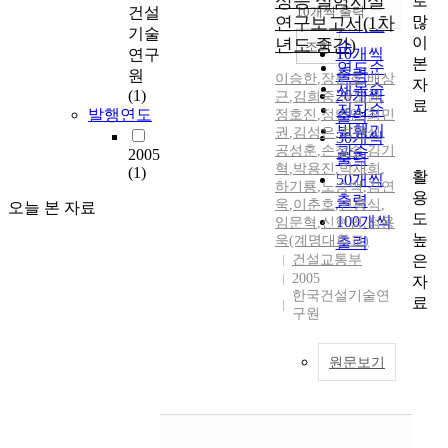
성능 실험시설
로
순
건설
10개씩 출력
내림차순
많
연구보고서(1차
인기도
기술
이
년도 중간)
순
조회
10개씩
연구
본
연도순
출력
원
이승한
,
장준호
,
배상
자
제목순
(1)
20개씩
근
,
김희중
,
권오균
,
료
저자순
발행연도
정호진
,
정연인
,
최민
출력
발행기
권
,
김성은
,
최현식
,
30개씩
공성훈
,
손철수
관순
,
김기
2005
출력
혁
,
박용진
,
박재희
,
(1)
활
50개씩
하기룡
,
노승백
,
김연
용
출력
욱
,
이춘호
,
변홍식
,
오늘 본 자료
도
100개씩
임문혁
,
신현명
,
정용
높
욱(계명대학교)
출력
은
건설교통부
2005
자
한국건설기술연
료
구원
원문보기