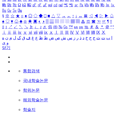
㎒
㎓
㎔
Ω
㏀
㏁
㎊
㎋
㎌
㏖
㏅
㎭
㎮
㎯
㏛
㎩
㎪
㎫
㎬
㏝
㏐
㏓
㏃
㏉
㏜
㏆
§
※
☆
★
○
●
◎
◇
◆
□
■
△
▽
→
←
↑
↓
↔
〓
◁
◀
▷
▶
♤
♠
♡
♥
♧
♣
⊙
◈
▣
◐
◑
▒
▤
▥
▨
▧
▦
▩
♨
☏
☎
☜
☞
¶
†
‡
↕
↗
↙
↖
↘
♭
♩
♪
♬
㉿
㈜
№
㏇
™
㏂
㏘
℡
＃
＆
＊
＠
ª
º
ⅰ
ⅱ
ⅲ
ⅳ
ⅴ
ⅵ
ⅶ
ⅷ
ⅸ
ⅹ
Ⅰ
Ⅱ
Ⅲ
Ⅳ
Ⅴ
Ⅵ
Ⅶ
Ⅷ
Ⅸ
Ⅹ
ا
ب
ت
ث
ج
ح
خ
د
ذ
ر
ز
س
ش
ص
ض
ط
ظ
ع
غ
ف
ق
ک
ل
م
ن
ه
و
ی
닫기
통합검색
국내학술논문
학위논문
해외학술논문
학술지