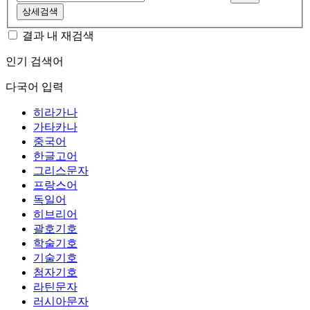
상세검색
결과 내 재검색
인기 검색어
다국어 입력
히라가나
가타카나
중국어
한글고어
그리스문자
프랑스어
독일어
히브리어
괄호기호
학술기호
기술기호
첨자기호
라틴문자
러시아문자