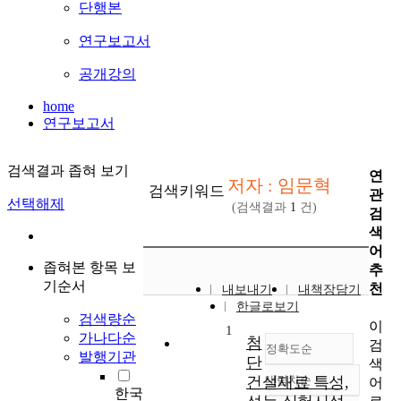
단행본
연구보고서
공개강의
home
연구보고서
검색결과 좁혀 보기
연
저자 : 임문혁
검색키워드
관
선택해제
(검색결과
1
건)
검
색
어
좁혀본 항목 보
추
기순서
천
내보내기
내책장담기
한글로보기
검색량순
이
1
가나다순
첨
검
정확도순
발행기관
단
색
건설재료 특성,
내림차순
어
정확도
한국