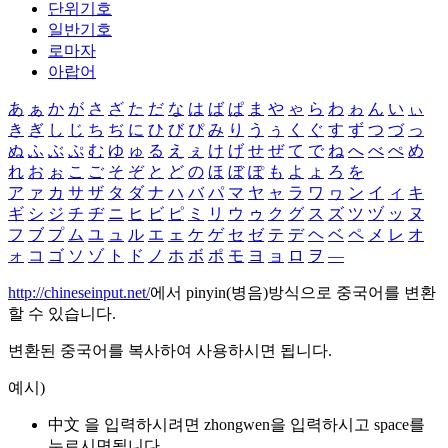
단위기호
일반기호
로마자
아랍어
あ
ぁ
か
が
さ
ざ
た
だ
な
は
ば
ぱ
ま
や
ゃ
ら
わ
ゎ
ん
い
ぃ
き
ぎ
し
じ
ち
ぢ
に
ひ
び
ぴ
み
り
う
ぅ
く
ぐ
す
ず
つ
づ
っ
ぬ
ふ
ぶ
ぷ
む
ゆ
ゅ
る
え
ぇ
け
げ
せ
ぜ
て
で
ね
へ
べ
ぺ
め
れ
お
ぉ
こ
ご
そ
ぞ
と
ど
の
ほ
ぼ
ぽ
も
よ
ょ
ろ
を
ア
ァ
カ
サ
ザ
タ
ダ
ナ
ハ
バ
パ
マ
ヤ
ャ
ラ
ワ
ヮ
ン
イ
ィ
キ
ギ
シ
ジ
チ
ヂ
ニ
ヒ
ビ
ピ
ミ
リ
ウ
ゥ
ク
グ
ス
ズ
ツ
ヅ
ッ
ヌ
フ
ブ
プ
ム
ユ
ュ
ル
エ
ェ
ケ
ゲ
セ
ゼ
テ
デ
ヘ
ベ
ペ
メ
レ
オ
ォ
コ
ゴ
ソ
ゾ
ト
ド
ノ
ホ
ボ
ポ
モ
ヨ
ョ
ロ
ヲ
―
http://chineseinput.net/
에서 pinyin(병음)방식으로 중국어를 변환
할 수 있습니다.
변환된 중국어를 복사하여 사용하시면 됩니다.
예시)
中文 을 입력하시려면
zhongwen
을 입력하시고 space를
누르시면됩니다.