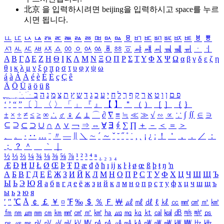
北京 을 입력하시려면
beijing
을 입력하시고 space를 누르
시면 됩니다.
ㅥ
ㅦ
ㅧ
ㅨ
ㅩ
ㅪ
ㅫ
ㅬ
ㅭ
ㅮ
ㅯ
ㅰ
ㅱ
ㅲ
ㅳ
ㅴ
ㅵ
ㅶ
ㅷ
ㅸ
ㅹ
ㅺ
ㅻ
ㅼ
ㅽ
ㅾ
ㅿ
ㆀ
ㆁ
ㆂ
ㆃ
ㆄ
ㆅ
ㆆ
ㆇ
ㆈ
ㆉ
ㆊ
ㆋ
ㆌ
ㆍ
ㆎ
Α
Β
Γ
Δ
Ε
Ζ
Η
Θ
Ι
Κ
Λ
Μ
Ν
Ξ
Ο
Π
Ρ
Σ
Τ
Υ
Φ
Χ
Ψ
Ω
α
β
γ
δ
ε
ζ
η
θ
ι
κ
λ
μ
ν
ξ
ο
π
ρ
σ
τ
υ
φ
χ
ψ
ω
á
à
Á
À
é
è
É
È
ç
Ç
ê
Ä
Ö
Ü
ä
ö
ü
ß
ְ
ֳ
ֲ
ֱ
ָ
ַ
ֵ
ֶ
ִ
ֹ
ּ
ֻ
ׂ
ׁ
ּ
ב
ה
נ
מ
צ
ת
ץ
ש
ד
ג
כ
ע
י
ח
ל
ך
ף
ק
ר
א
ט
ו
ן
ם
פ
‘
’
“
”
〔
〕
〈
〉
「
」
『
』
【
】
＂
（
）
［
］
｛
｝
±
×
÷
≠
≤
≥
∞
∴
♂
♀
∠
⊥
⌒
∂
∇
≡
≒
≪
≫
√
∽
∝
∵
∫
∬
∈
∋
⊆
⊇
⊂
⊃
∪
∩
∧
∨
￢
⇒
⇔
∀
∃
∮
∑
∏
＋
－
＜
＝
＞
、
。
·
‥
…
¨
〃
―
∥
＼
∼
´
～
ˇ
˘
˝
˚
˙
¸
˛
¡
¿
ː
！
＇
，
．
／
：
；
？
＾
＿
｀
｜
½
⅓
⅔
¼
¾
⅛
⅜
⅝
⅞
¹
²
³
⁴
ⁿ
₁
₂
₃
₄
Æ
Ð
Ħ
Ĳ
Ł
Ø
Œ
Þ
Ŧ
Ŋ
æ
đ
ð
ħ
ı
ĳ
ĸ
ŀ
ł
ø
œ
ß
þ
ŧ
ŋ
ŉ
А
Б
В
Г
Д
Е
Ё
Ж
З
И
Й
К
Л
М
Н
О
П
Р
С
Т
У
Ф
Х
Ц
Ч
Ш
Щ
Ъ
Ы
Ь
Э
Ю
Я
а
б
в
г
д
е
ё
ж
з
и
й
к
л
м
н
о
п
р
с
т
у
ф
х
ц
ч
ш
щ
ъ
ы
ь
э
ю
я
′
″
℃
Å
￠
￡
￥
¤
℉
‰
＄
％
Ｆ
￦
㎕
㎖
㎗
ℓ
㎘
㏄
㎣
㎤
㎥
㎦
㎙
㎚
㎛
㎜
㎝
㎞
㎟
㎠
㎡
㎢
㏊
㎍
㎎
㎏
㏏
㎈
㎉
㏈
㎧
㎨
㎰
㎱
㎲
㎳
㎴
㎵
㎶
㎷
㎸
㎹
㎀
㎁
㎂
㎃
㎄
㎺
㎻
㎽
㎾
㎿
㎐
㎑