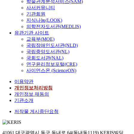
학술관계분석서비스(SAM)
사서커뮤니티
기관회원
지식나눔(LOOK)
의학전자도서관(MEDLIS)
유관기관 사이트
교육부(MOE)
국립장애인도서관(NLD)
국립중앙도서관(NL)
국회도서관(NAL)
연구윤리정보포털(CRE)
사이언스온 (ScienceON)
이용약관
개인정보처리방침
개인정보 재동의
기관소개
저작물 게시중단요청
41061 대구광역시 동구 동내로 64(동내동1119) KERIS빌딩