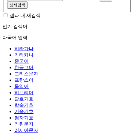
상세검색
결과 내 재검색
인기 검색어
다국어 입력
히라가나
가타카나
중국어
한글고어
그리스문자
프랑스어
독일어
히브리어
괄호기호
학술기호
기술기호
첨자기호
라틴문자
러시아문자