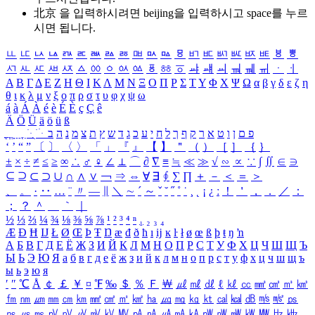
北京 을 입력하시려면
beijing
을 입력하시고 space를 누르
시면 됩니다.
ㅥ
ㅦ
ㅧ
ㅨ
ㅩ
ㅪ
ㅫ
ㅬ
ㅭ
ㅮ
ㅯ
ㅰ
ㅱ
ㅲ
ㅳ
ㅴ
ㅵ
ㅶ
ㅷ
ㅸ
ㅹ
ㅺ
ㅻ
ㅼ
ㅽ
ㅾ
ㅿ
ㆀ
ㆁ
ㆂ
ㆃ
ㆄ
ㆅ
ㆆ
ㆇ
ㆈ
ㆉ
ㆊ
ㆋ
ㆌ
ㆍ
ㆎ
Α
Β
Γ
Δ
Ε
Ζ
Η
Θ
Ι
Κ
Λ
Μ
Ν
Ξ
Ο
Π
Ρ
Σ
Τ
Υ
Φ
Χ
Ψ
Ω
α
β
γ
δ
ε
ζ
η
θ
ι
κ
λ
μ
ν
ξ
ο
π
ρ
σ
τ
υ
φ
χ
ψ
ω
á
à
Á
À
é
è
É
È
ç
Ç
ê
Ä
Ö
Ü
ä
ö
ü
ß
ְ
ֳ
ֲ
ֱ
ָ
ַ
ֵ
ֶ
ִ
ֹ
ּ
ֻ
ׂ
ׁ
ּ
ב
ה
נ
מ
צ
ת
ץ
ש
ד
ג
כ
ע
י
ח
ל
ך
ף
ק
ר
א
ט
ו
ן
ם
פ
‘
’
“
”
〔
〕
〈
〉
「
」
『
』
【
】
＂
（
）
［
］
｛
｝
±
×
÷
≠
≤
≥
∞
∴
♂
♀
∠
⊥
⌒
∂
∇
≡
≒
≪
≫
√
∽
∝
∵
∫
∬
∈
∋
⊆
⊇
⊂
⊃
∪
∩
∧
∨
￢
⇒
⇔
∀
∃
∮
∑
∏
＋
－
＜
＝
＞
、
。
·
‥
…
¨
〃
―
∥
＼
∼
´
～
ˇ
˘
˝
˚
˙
¸
˛
¡
¿
ː
！
＇
，
．
／
：
；
？
＾
＿
｀
｜
½
⅓
⅔
¼
¾
⅛
⅜
⅝
⅞
¹
²
³
⁴
ⁿ
₁
₂
₃
₄
Æ
Ð
Ħ
Ĳ
Ł
Ø
Œ
Þ
Ŧ
Ŋ
æ
đ
ð
ħ
ı
ĳ
ĸ
ŀ
ł
ø
œ
ß
þ
ŧ
ŋ
ŉ
А
Б
В
Г
Д
Е
Ё
Ж
З
И
Й
К
Л
М
Н
О
П
Р
С
Т
У
Ф
Х
Ц
Ч
Ш
Щ
Ъ
Ы
Ь
Э
Ю
Я
а
б
в
г
д
е
ё
ж
з
и
й
к
л
м
н
о
п
р
с
т
у
ф
х
ц
ч
ш
щ
ъ
ы
ь
э
ю
я
′
″
℃
Å
￠
￡
￥
¤
℉
‰
＄
％
Ｆ
￦
㎕
㎖
㎗
ℓ
㎘
㏄
㎣
㎤
㎥
㎦
㎙
㎚
㎛
㎜
㎝
㎞
㎟
㎠
㎡
㎢
㏊
㎍
㎎
㎏
㏏
㎈
㎉
㏈
㎧
㎨
㎰
㎱
㎲
㎳
㎴
㎵
㎶
㎷
㎸
㎹
㎀
㎁
㎂
㎃
㎄
㎺
㎻
㎽
㎾
㎿
㎐
㎑