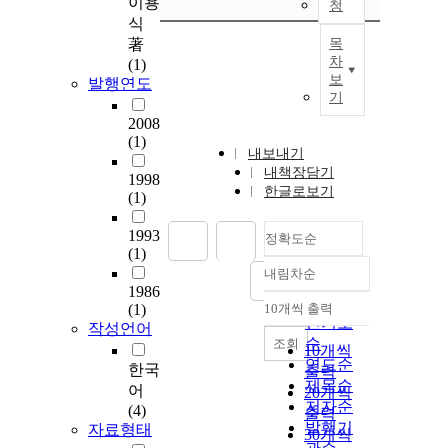
이용
청
식
著
목
차
(1)
보
발행연도
기
2008
(1)
내보내기
내책장담기
1998
한글로보기
(1)
1993
정확도순
(1)
내림차순
정확도
1986
순
(1)
10개씩 출력
내림차순
인기도
작성언어
순
조회
10개씩
연도순
한국
출력
제목순
어
20개씩
저자순
(4)
출력
발행기
자료형태
30개씩