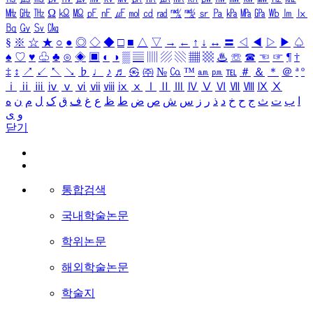
㎒
㎓
㎔
Ω
㏀
㏁
㎊
㎋
㎌
㏖
㏅
㎭
㎮
㎯
㏛
㎩
㎪
㎫
㎬
㏝
㏐
㏓
㏃
㏉
㏜
㏆
§
※
☆
★
○
●
◎
◇
◆
□
■
△
▽
→
←
↑
↓
↔
〓
◁
◀
▷
▶
♤
♠
♡
♥
♧
♣
⊙
◈
▣
◐
◑
▒
▤
▥
▨
▧
▦
▩
♨
☏
☎
☜
☞
¶
†
‡
↕
↗
↙
↖
↘
♭
♩
♪
♬
㉿
㈜
№
㏇
™
㏂
㏘
℡
＃
＆
＊
＠
ª
º
ⅰ
ⅱ
ⅲ
ⅳ
ⅴ
ⅵ
ⅶ
ⅷ
ⅸ
ⅹ
Ⅰ
Ⅱ
Ⅲ
Ⅳ
Ⅴ
Ⅵ
Ⅶ
Ⅷ
Ⅸ
Ⅹ
ا
ب
ت
ث
ج
ح
خ
د
ذ
ر
ز
س
ش
ص
ض
ط
ظ
ع
غ
ف
ق
ک
ل
م
ن
ه
و
ی
닫기
통합검색
국내학술논문
학위논문
해외학술논문
학술지