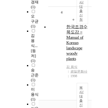
경재
사/
(1)
대
출
4
신
오
청
구균
(1)
한국조경수
목도감 =
김
Manual of
용
Korean
식...
landscape
[등
woody
저]
plants
(1)
김
용식
송
광일문화사
근준
1998
(1)
복
이
사/
용식
대
(1)
출
신