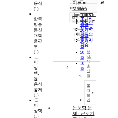
정확도
료
이론 =
용식
순
10개씩 출력
Modern
(1)
내림차순
인기도
dogmatics of
순
조회
한국
10개씩
criminal law
연도순
방송
출력
제목순
이
용식
통신
20개씩
저자순
博英社
대학
출력
발행기
2008
출판
30개씩
관순
부
출력
(1)
50개씩
복
사/
출력
대
이
100개씩
출
상
2
출력
신
택,
청
윤
용식
목
공저
차
(1)
보
기
이
논문형 문
상택
제 : 근로기
(1)