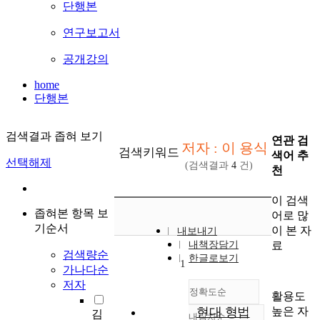
단행본
연구보고서
공개강의
home
단행본
검색결과 좁혀 보기
연관 검
저자 : 이 용식
검색키워드
색어 추
선택해제
(검색결과
4
건)
천
이 검색
좁혀본 항목 보
어로 많
기순서
이 본 자
내보내기
료
내책장담기
검색량순
한글로보기
1
가나다순
저자
정확도순
활용도
높은 자
현대 형법
김
내림차순