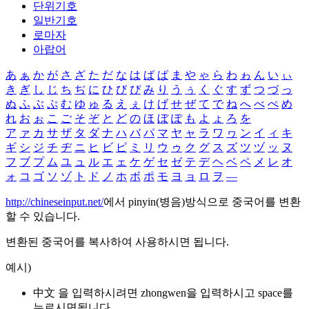
단위기호
일반기호
로마자
아랍어
あ
ぁ
か
が
さ
ざ
た
だ
な
は
ば
ぱ
ま
や
ゃ
ら
わ
ゎ
ん
い
ぃ
き
ぎ
し
じ
ち
ぢ
に
ひ
び
ぴ
み
り
う
ぅ
く
ぐ
す
ず
つ
づ
っ
ぬ
ふ
ぶ
ぷ
む
ゆ
ゅ
る
え
ぇ
け
げ
せ
ぜ
て
で
ね
へ
べ
ぺ
め
れ
お
ぉ
こ
ご
そ
ぞ
と
ど
の
ほ
ぼ
ぽ
も
よ
ょ
ろ
を
ア
ァ
カ
サ
ザ
タ
ダ
ナ
ハ
バ
パ
マ
ヤ
ャ
ラ
ワ
ヮ
ン
イ
ィ
キ
ギ
シ
ジ
チ
ヂ
ニ
ヒ
ビ
ピ
ミ
リ
ウ
ゥ
ク
グ
ス
ズ
ツ
ヅ
ッ
ヌ
フ
ブ
プ
ム
ユ
ュ
ル
エ
ェ
ケ
ゲ
セ
ゼ
テ
デ
ヘ
ベ
ペ
メ
レ
オ
ォ
コ
ゴ
ソ
ゾ
ト
ド
ノ
ホ
ボ
ポ
モ
ヨ
ョ
ロ
ヲ
―
http://chineseinput.net/
에서 pinyin(병음)방식으로 중국어를 변환
할 수 있습니다.
변환된 중국어를 복사하여 사용하시면 됩니다.
예시)
中文 을 입력하시려면
zhongwen
을 입력하시고 space를
누르시면됩니다.