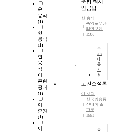
준법.최저
임금법
윤
용식
한
용식
(1)
중앙노무관
리연구원
한
1986
용식
(1)
복
사/
한
대
용
출
3
식,
신
이
청
준원
고전소설론
공저
(1)
이
상택
한국방송통
이
신대학 출
판부
준원
1993
(1)
이
복