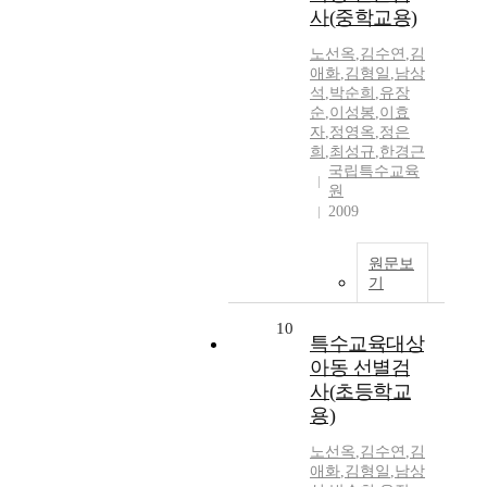
사(중학교용)
노선옥
,
김수연
,
김
애화
,
김형일
,
남상
석
,
박순희
,
유장
순
,
이성봉
,
이효
자
,
정영옥
,
정은
희
,
최성규
,
한경근
국립특수교육
원
2009
원문보
기
10
특수교육대상
아동 선별검
사(초등학교
용)
노선옥
,
김수연
,
김
애화
,
김형일
,
남상