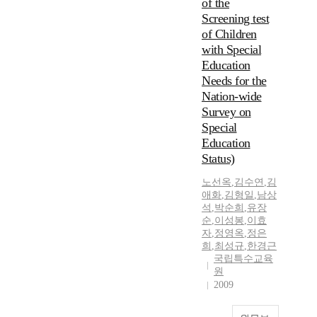
of the
Screening test
of Children
with Special
Education
Needs for the
Nation-wide
Survey on
Special
Education
Status)
노선옥
,
김수연
,
김
애화
,
김형일
,
남상
석
,
박순희
,
유장
순
,
이성봉
,
이효
자
,
정영옥
,
정은
희
,
최성규
,
한경근
국립특수교육
원
2009