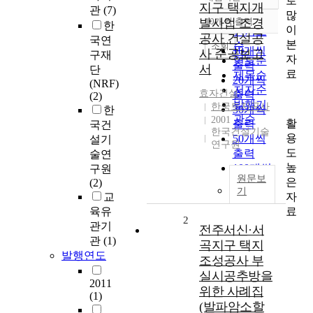
로
정확도
지구 택지개
관
(7)
많
순
발사업 조경
10개씩 출력
한
내림차순
이
인기도
공사 건설공
국연
본
순
조회
10개씩
사 준공보고
구재
자
연도순
출력
서
단
료
제목순
20개씩
(NRF)
저자순
효자건설
출력
(2)
발행기
한국토지공사
30개씩
한
관순
2001
활
출력
국건
한국건설기술
용
50개씩
설기
연구원
도
출력
술연
높
100개씩
구원
원문보
은
(2)
출력
기
자
교
료
육유
2
관기
전주서신·서
관
(1)
곡지구 택지
발행연도
조성공사 부
실시공추방을
2011
위한 사례집
(1)
(발파암소할