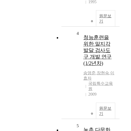
1995
원문보
기
4
청능훈련을
위한 말지각
발달 검사도
구 개발 연구
(1/2년차)
송영준
,
장현숙
,
이
효자
국립특수교육
원
2009
원문보
기
5
농촌 다문화