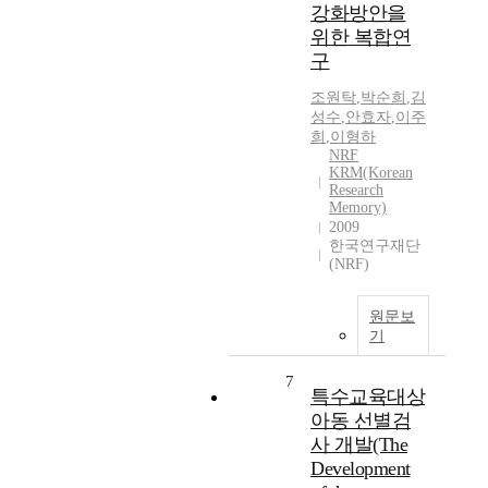
강화방안을
위한 복합연
구
조원탁
,
박순희
,
김
성수
,
안효자
,
이주
희
,
이형하
NRF
KRM(Korean
Research
Memory)
2009
한국연구재단
(NRF)
원문보
기
7
특수교육대상
아동 선별검
사 개발(The
Development