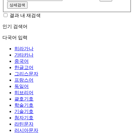
상세검색
결과 내 재검색
인기 검색어
다국어 입력
히라가나
가타카나
중국어
한글고어
그리스문자
프랑스어
독일어
히브리어
괄호기호
학술기호
기술기호
첨자기호
라틴문자
러시아문자