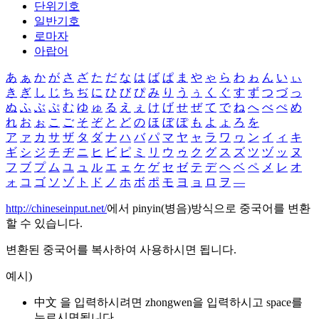
단위기호
일반기호
로마자
아랍어
あ
ぁ
か
が
さ
ざ
た
だ
な
は
ば
ぱ
ま
や
ゃ
ら
わ
ゎ
ん
い
ぃ
き
ぎ
し
じ
ち
ぢ
に
ひ
び
ぴ
み
り
う
ぅ
く
ぐ
す
ず
つ
づ
っ
ぬ
ふ
ぶ
ぷ
む
ゆ
ゅ
る
え
ぇ
け
げ
せ
ぜ
て
で
ね
へ
べ
ぺ
め
れ
お
ぉ
こ
ご
そ
ぞ
と
ど
の
ほ
ぼ
ぽ
も
よ
ょ
ろ
を
ア
ァ
カ
サ
ザ
タ
ダ
ナ
ハ
バ
パ
マ
ヤ
ャ
ラ
ワ
ヮ
ン
イ
ィ
キ
ギ
シ
ジ
チ
ヂ
ニ
ヒ
ビ
ピ
ミ
リ
ウ
ゥ
ク
グ
ス
ズ
ツ
ヅ
ッ
ヌ
フ
ブ
プ
ム
ユ
ュ
ル
エ
ェ
ケ
ゲ
セ
ゼ
テ
デ
ヘ
ベ
ペ
メ
レ
オ
ォ
コ
ゴ
ソ
ゾ
ト
ド
ノ
ホ
ボ
ポ
モ
ヨ
ョ
ロ
ヲ
―
http://chineseinput.net/
에서 pinyin(병음)방식으로 중국어를 변환
할 수 있습니다.
변환된 중국어를 복사하여 사용하시면 됩니다.
예시)
中文 을 입력하시려면
zhongwen
을 입력하시고 space를
누르시면됩니다.