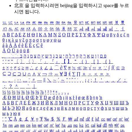
北京 을 입력하시려면
beijing
을 입력하시고 space를 누르
시면 됩니다.
ㅥ
ㅦ
ㅧ
ㅨ
ㅩ
ㅪ
ㅫ
ㅬ
ㅭ
ㅮ
ㅯ
ㅰ
ㅱ
ㅲ
ㅳ
ㅴ
ㅵ
ㅶ
ㅷ
ㅸ
ㅹ
ㅺ
ㅻ
ㅼ
ㅽ
ㅾ
ㅿ
ㆀ
ㆁ
ㆂ
ㆃ
ㆄ
ㆅ
ㆆ
ㆇ
ㆈ
ㆉ
ㆊ
ㆋ
ㆌ
ㆍ
ㆎ
Α
Β
Γ
Δ
Ε
Ζ
Η
Θ
Ι
Κ
Λ
Μ
Ν
Ξ
Ο
Π
Ρ
Σ
Τ
Υ
Φ
Χ
Ψ
Ω
α
β
γ
δ
ε
ζ
η
θ
ι
κ
λ
μ
ν
ξ
ο
π
ρ
σ
τ
υ
φ
χ
ψ
ω
á
à
Á
À
é
è
É
È
ç
Ç
ê
Ä
Ö
Ü
ä
ö
ü
ß
ְ
ֳ
ֲ
ֱ
ָ
ַ
ֵ
ֶ
ִ
ֹ
ּ
ֻ
ׂ
ׁ
ּ
ב
ה
נ
מ
צ
ת
ץ
ש
ד
ג
כ
ע
י
ח
ל
ך
ף
ק
ר
א
ט
ו
ן
ם
פ
‘
’
“
”
〔
〕
〈
〉
「
」
『
』
【
】
＂
（
）
［
］
｛
｝
±
×
÷
≠
≤
≥
∞
∴
♂
♀
∠
⊥
⌒
∂
∇
≡
≒
≪
≫
√
∽
∝
∵
∫
∬
∈
∋
⊆
⊇
⊂
⊃
∪
∩
∧
∨
￢
⇒
⇔
∀
∃
∮
∑
∏
＋
－
＜
＝
＞
、
。
·
‥
…
¨
〃
―
∥
＼
∼
´
～
ˇ
˘
˝
˚
˙
¸
˛
¡
¿
ː
！
＇
，
．
／
：
；
？
＾
＿
｀
｜
½
⅓
⅔
¼
¾
⅛
⅜
⅝
⅞
¹
²
³
⁴
ⁿ
₁
₂
₃
₄
Æ
Ð
Ħ
Ĳ
Ł
Ø
Œ
Þ
Ŧ
Ŋ
æ
đ
ð
ħ
ı
ĳ
ĸ
ŀ
ł
ø
œ
ß
þ
ŧ
ŋ
ŉ
А
Б
В
Г
Д
Е
Ё
Ж
З
И
Й
К
Л
М
Н
О
П
Р
С
Т
У
Ф
Х
Ц
Ч
Ш
Щ
Ъ
Ы
Ь
Э
Ю
Я
а
б
в
г
д
е
ё
ж
з
и
й
к
л
м
н
о
п
р
с
т
у
ф
х
ц
ч
ш
щ
ъ
ы
ь
э
ю
я
′
″
℃
Å
￠
￡
￥
¤
℉
‰
＄
％
Ｆ
￦
㎕
㎖
㎗
ℓ
㎘
㏄
㎣
㎤
㎥
㎦
㎙
㎚
㎛
㎜
㎝
㎞
㎟
㎠
㎡
㎢
㏊
㎍
㎎
㎏
㏏
㎈
㎉
㏈
㎧
㎨
㎰
㎱
㎲
㎳
㎴
㎵
㎶
㎷
㎸
㎹
㎀
㎁
㎂
㎃
㎄
㎺
㎻
㎽
㎾
㎿
㎐
㎑