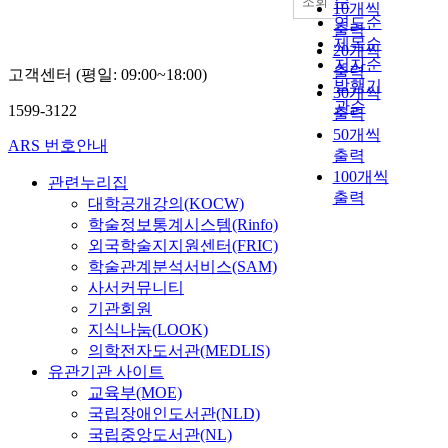
순
조회
10개씩
연도순
출력
제목순
20개씩
저자순
출력
고객센터 (평일: 09:00~18:00)
발행기
30개씩
관순
1599-3122
출력
50개씩
ARS 번호안내
출력
100개씩
관련누리집
출력
대학공개강의(KOCW)
학술정보통계시스템(Rinfo)
외국학술지지원센터(FRIC)
학술관계분석서비스(SAM)
사서커뮤니티
기관회원
지식나눔(LOOK)
의학전자도서관(MEDLIS)
유관기관 사이트
교육부(MOE)
국립장애인도서관(NLD)
국립중앙도서관(NL)