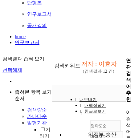
단행본
연구보고서
공개강의
home
연구보고서
검색결과 좁혀 보기
연
저자 : 이효자
검색키워드
관
선택해제
(검색결과
12
건)
검
색
어
좁혀본 항목 보기
추
순서
천
내보내기
내책장담기
검색량순
한글로보기
이
1
가나다순
검
발행기관
색
정확도순
기
어
의정부 송산
타기
내림차순