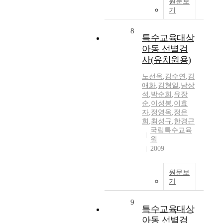
원문보
기
8
특수교육대상
아동 선별검
사(유치원용)
노선옥
,
김수연
,
김
애화
,
김형일
,
남상
석
,
박순희
,
유장
순
,
이성봉
,
이효
자
,
정영옥
,
정은
희
,
최성규
,
한경근
국립특수교육
원
2009
원문보
기
9
특수교육대상
아동 선별검