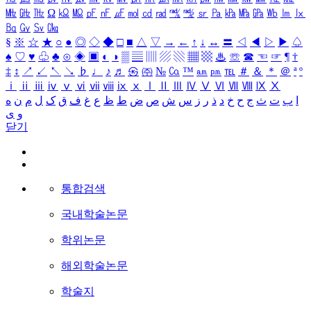
㎒
㎓
㎔
Ω
㏀
㏁
㎊
㎋
㎌
㏖
㏅
㎭
㎮
㎯
㏛
㎩
㎪
㎫
㎬
㏝
㏐
㏓
㏃
㏉
㏜
㏆
§
※
☆
★
○
●
◎
◇
◆
□
■
△
▽
→
←
↑
↓
↔
〓
◁
◀
▷
▶
♤
♠
♡
♥
♧
♣
⊙
◈
▣
◐
◑
▒
▤
▥
▨
▧
▦
▩
♨
☏
☎
☜
☞
¶
†
‡
↕
↗
↙
↖
↘
♭
♩
♪
♬
㉿
㈜
№
㏇
™
㏂
㏘
℡
＃
＆
＊
＠
ª
º
ⅰ
ⅱ
ⅲ
ⅳ
ⅴ
ⅵ
ⅶ
ⅷ
ⅸ
ⅹ
Ⅰ
Ⅱ
Ⅲ
Ⅳ
Ⅴ
Ⅵ
Ⅶ
Ⅷ
Ⅸ
Ⅹ
ا
ب
ت
ث
ج
ح
خ
د
ذ
ر
ز
س
ش
ص
ض
ط
ظ
ع
غ
ف
ق
ک
ل
م
ن
ه
و
ی
닫기
통합검색
국내학술논문
학위논문
해외학술논문
학술지