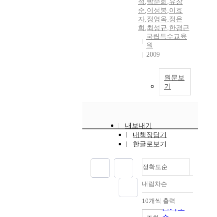
석
,
박순희
,
유장
순
,
이성봉
,
이효
자
,
정영옥
,
정은
희
,
최성규
,
한경근
국립특수교육
원
2009
원문보
기
내보내기
내책장담기
한글로보기
정확도순
내림차순
정확도
순
10개씩 출력
내림차순
인기도