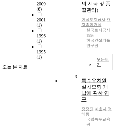
의 시공 및 품
2009
(8)
질관리)
2001
한국토지공사
,
효
(1)
자종합건설
한국토지공사
1996
1996
한국건설기술
(1)
연구원
1995
(1)
원문보
기
오늘 본 자료
3
특수유치원
설치모형 개
발에 관한 연
구
정정진
,
이효자
,
정
해동
국립특수교육
원