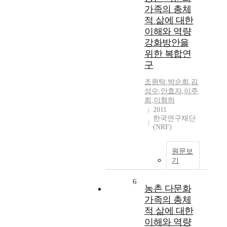
가족의 총체
적 삶에 대한
이해와 역량
강화방안을
위한 복합연
구
조원탁
,
박순희
,
김
성수
,
안효자
,
이주
희
,
이형하
2011
한국연구재단
(NRF)
원문보
기
6
농촌 다문화
가족의 총체
적 삶에 대한
이해와 역량