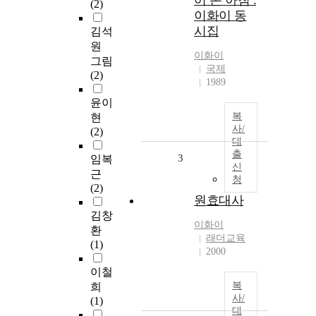
어 온 아침 :
(2)
이화이 동
시집
김석
원
이화이
그림
국제
(2)
1989
윤이
복
현
사/
(2)
대
출
3
임복
신
근
청
(2)
원효대사
김창
이화이
환
래더교육
(1)
2000
이철
복
희
사/
(1)
대