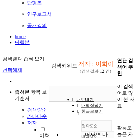
단행본
연구보고서
공개강의
home
단행본
검색결과 좁혀 보기
연관 검
저자 : 이화이
검색키워드
색어 추
선택해제
(검색결과
12
건)
천
이 검색
좁혀본 항목 보
어로 많
기순서
이 본 자
내보내기
료
내책장담기
검색량순
한글로보기
1
가나다순
저자
정확도순
활용도
높은 자
어쩌면 마
이화
내림차순