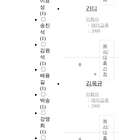
이효
성
간디
(1)
이화이
송진
래더교육
2000
석
(1)
복
김원
사/
석
대
(1)
출
8
신
청
배용
길
김옥균
(1)
이화이
박송
래더교육
2000
(1)
강영
복
희
사/
(1)
대
출
9