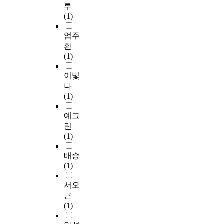
루
(1)
엄주
환
(1)
이빛
나
(1)
예그
린
(1)
배승
(1)
서오
근
(1)