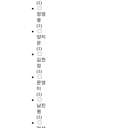
(1)
정영
웅
(1)
양지
운
(1)
김천
정
(1)
문영
미
(1)
남진
원
(1)