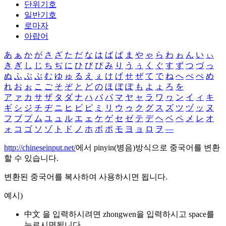
단위기호
일반기호
로마자
아랍어
あ
ぁ
か
が
さ
ざ
た
だ
な
は
ば
ぱ
ま
や
ゃ
ら
わ
ゎ
ん
い
ぃ
き
ぎ
し
じ
ち
ぢ
に
ひ
び
ぴ
み
り
う
ぅ
く
ぐ
す
ず
つ
づ
っ
ぬ
ふ
ぶ
ぷ
む
ゆ
ゅ
る
え
ぇ
け
げ
せ
ぜ
て
で
ね
へ
べ
ぺ
め
れ
お
ぉ
こ
ご
そ
ぞ
と
ど
の
ほ
ぼ
ぽ
も
よ
ょ
ろ
を
ア
ァ
カ
サ
ザ
タ
ダ
ナ
ハ
バ
パ
マ
ヤ
ャ
ラ
ワ
ヮ
ン
イ
ィ
キ
ギ
シ
ジ
チ
ヂ
ニ
ヒ
ビ
ピ
ミ
リ
ウ
ゥ
ク
グ
ス
ズ
ツ
ヅ
ッ
ヌ
フ
ブ
プ
ム
ユ
ュ
ル
エ
ェ
ケ
ゲ
セ
ゼ
テ
デ
ヘ
ベ
ペ
メ
レ
オ
ォ
コ
ゴ
ソ
ゾ
ト
ド
ノ
ホ
ボ
ポ
モ
ヨ
ョ
ロ
ヲ
―
http://chineseinput.net/
에서 pinyin(병음)방식으로 중국어를 변환
할 수 있습니다.
변환된 중국어를 복사하여 사용하시면 됩니다.
예시)
中文 을 입력하시려면
zhongwen
을 입력하시고 space를
누르시면됩니다.