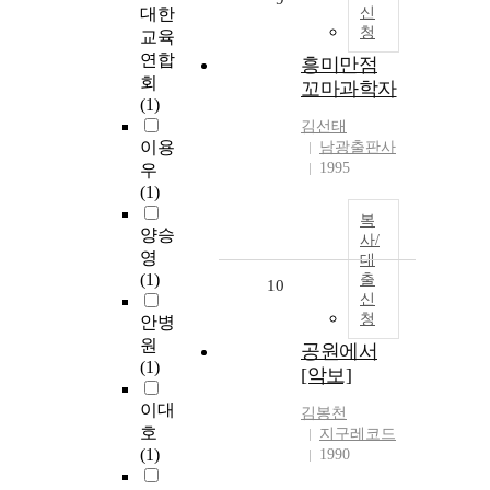
대한
신
청
교육
연합
흥미만점
회
꼬마과학자
(1)
김선태
이용
남광출판사
1995
우
(1)
복
양승
사/
영
대
(1)
출
10
신
청
안병
원
공원에서
(1)
[악보]
이대
김봉천
호
지구레코드
(1)
1990