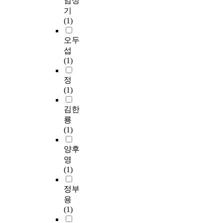
엄성
기
(1)
오두
섭
(1)
정
(1)
김한
룡
(1)
양후
영
(1)
정부
용
(1)