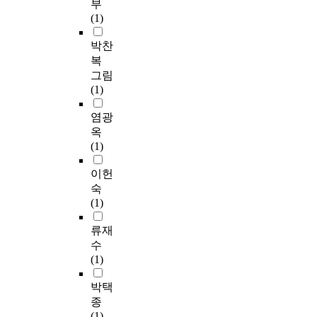
부
(1)
박찬
복
그림
(1)
염광
옥
(1)
이헌
숙
(1)
류재
수
(1)
박택
종
(1)