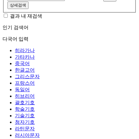
상세검색
결과 내 재검색
인기 검색어
다국어 입력
히라가나
가타카나
중국어
한글고어
그리스문자
프랑스어
독일어
히브리어
괄호기호
학술기호
기술기호
첨자기호
라틴문자
러시아문자