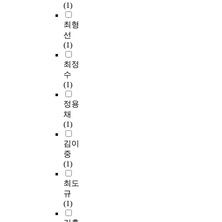
(1)
최형
선
(1)
최정
수
(1)
정용
채
(1)
김이
중
(1)
최도
규
(1)