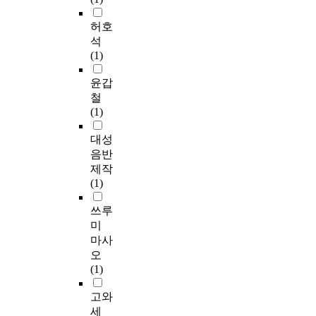
허호
석
(1)
윤갑
철
(1)
대성
음반
제작
(1)
쓰루
미
마사
오
(1)
고와
세