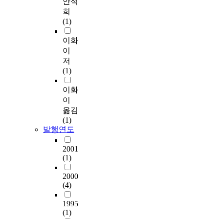
안석
희
(1)
이화
이
저
(1)
이화
이
옮김
(1)
발행연도
2001
(1)
2000
(4)
1995
(1)