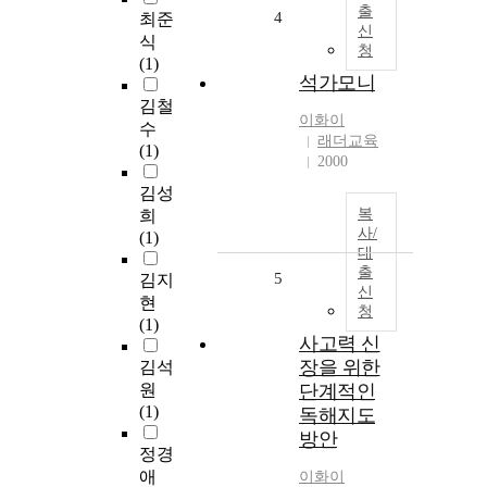
출
4
최준
신
식
청
(1)
석가모니
김철
이화이
수
래더교육
(1)
2000
김성
복
희
사/
(1)
대
출
5
김지
신
현
청
(1)
사고력 신
장을 위한
김석
원
단계적인
(1)
독해지도
방안
정경
애
이화이