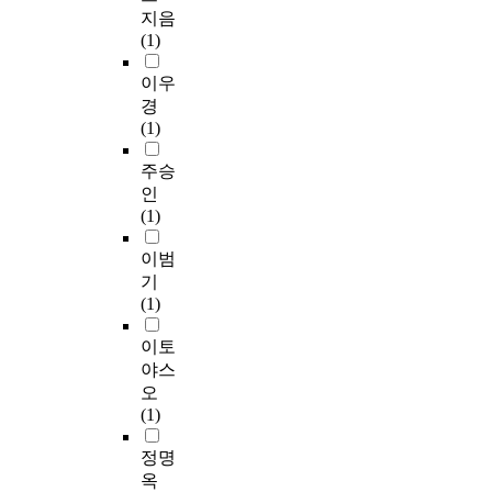
지음
(1)
이우
경
(1)
주승
인
(1)
이범
기
(1)
이토
야스
오
(1)
정명
옥