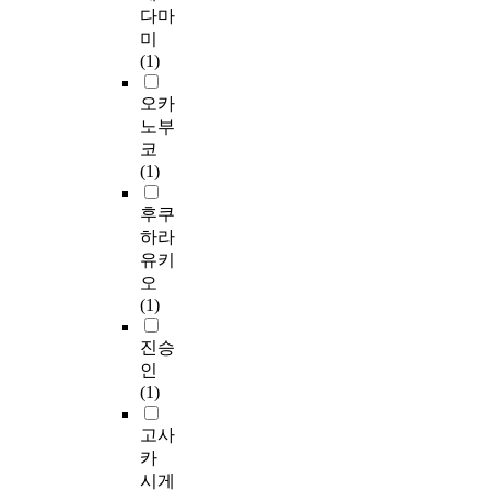
다마
미
(1)
오카
노부
코
(1)
후쿠
하라
유키
오
(1)
진승
인
(1)
고사
카
시게