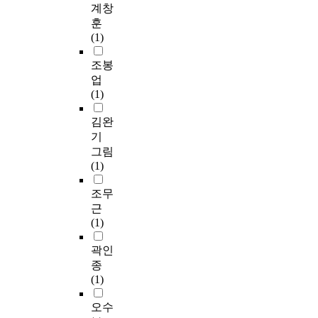
계창
훈
(1)
조봉
업
(1)
김완
기
그림
(1)
조무
근
(1)
곽인
종
(1)
오수