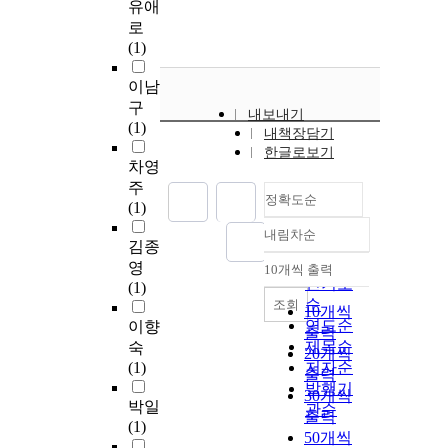
유애
로
(1)
이남
구
내보내기
(1)
내책장담기
한글로보기
차영
주
정확도순
(1)
내림차순
정확도
김종
순
영
10개씩 출력
내림차순
인기도
(1)
순
조회
10개씩
연도순
이향
출력
제목순
숙
20개씩
(1)
저자순
출력
발행기
30개씩
박일
관순
출력
(1)
50개씩