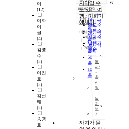
정확도
료
지막일 수
이
순
10개씩 출력
도 있는 여
(12)
내림차순
인기도
행 : 이화이
순
조회
이화
10개씩
에세이
연도순
이
출력
제목순
이화이
글
20개씩
저자순
생각의 나
(4)
출력
무
발행기
30개씩
2001
관순
김영
출력
수
50개씩
(2)
복
출력
사/
100개씩
대
이진
출력
출
호
2
신
(2)
청
김선
목
태
차
(2)
보
기
송명
까치가 물
호