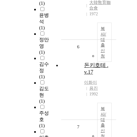
大韓敎育聯
(1)
合會
1972
윤병
석
(1)
복
사/
정만
대
출
영
6
신
(1)
청
김수
돈키호테 .
정
v.17
(1)
이화이
김도
용진
1992
현
(1)
복
주성
사/
호
대
(1)
출
7
신
청