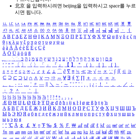
北京 을 입력하시려면
beijing
을 입력하시고 space를 누르
시면 됩니다.
ㅥ
ㅦ
ㅧ
ㅨ
ㅩ
ㅪ
ㅫ
ㅬ
ㅭ
ㅮ
ㅯ
ㅰ
ㅱ
ㅲ
ㅳ
ㅴ
ㅵ
ㅶ
ㅷ
ㅸ
ㅹ
ㅺ
ㅻ
ㅼ
ㅽ
ㅾ
ㅿ
ㆀ
ㆁ
ㆂ
ㆃ
ㆄ
ㆅ
ㆆ
ㆇ
ㆈ
ㆉ
ㆊ
ㆋ
ㆌ
ㆍ
ㆎ
Α
Β
Γ
Δ
Ε
Ζ
Η
Θ
Ι
Κ
Λ
Μ
Ν
Ξ
Ο
Π
Ρ
Σ
Τ
Υ
Φ
Χ
Ψ
Ω
α
β
γ
δ
ε
ζ
η
θ
ι
κ
λ
μ
ν
ξ
ο
π
ρ
σ
τ
υ
φ
χ
ψ
ω
á
à
Á
À
é
è
É
È
ç
Ç
ê
Ä
Ö
Ü
ä
ö
ü
ß
ְ
ֳ
ֲ
ֱ
ָ
ַ
ֵ
ֶ
ִ
ֹ
ּ
ֻ
ׂ
ׁ
ּ
ב
ה
נ
מ
צ
ת
ץ
ש
ד
ג
כ
ע
י
ח
ל
ך
ף
ק
ר
א
ט
ו
ן
ם
פ
‘
’
“
”
〔
〕
〈
〉
「
」
『
』
【
】
＂
（
）
［
］
｛
｝
±
×
÷
≠
≤
≥
∞
∴
♂
♀
∠
⊥
⌒
∂
∇
≡
≒
≪
≫
√
∽
∝
∵
∫
∬
∈
∋
⊆
⊇
⊂
⊃
∪
∩
∧
∨
￢
⇒
⇔
∀
∃
∮
∑
∏
＋
－
＜
＝
＞
、
。
·
‥
…
¨
〃
―
∥
＼
∼
´
～
ˇ
˘
˝
˚
˙
¸
˛
¡
¿
ː
！
＇
，
．
／
：
；
？
＾
＿
｀
｜
½
⅓
⅔
¼
¾
⅛
⅜
⅝
⅞
¹
²
³
⁴
ⁿ
₁
₂
₃
₄
Æ
Ð
Ħ
Ĳ
Ł
Ø
Œ
Þ
Ŧ
Ŋ
æ
đ
ð
ħ
ı
ĳ
ĸ
ŀ
ł
ø
œ
ß
þ
ŧ
ŋ
ŉ
А
Б
В
Г
Д
Е
Ё
Ж
З
И
Й
К
Л
М
Н
О
П
Р
С
Т
У
Ф
Х
Ц
Ч
Ш
Щ
Ъ
Ы
Ь
Э
Ю
Я
а
б
в
г
д
е
ё
ж
з
и
й
к
л
м
н
о
п
р
с
т
у
ф
х
ц
ч
ш
щ
ъ
ы
ь
э
ю
я
′
″
℃
Å
￠
￡
￥
¤
℉
‰
＄
％
Ｆ
￦
㎕
㎖
㎗
ℓ
㎘
㏄
㎣
㎤
㎥
㎦
㎙
㎚
㎛
㎜
㎝
㎞
㎟
㎠
㎡
㎢
㏊
㎍
㎎
㎏
㏏
㎈
㎉
㏈
㎧
㎨
㎰
㎱
㎲
㎳
㎴
㎵
㎶
㎷
㎸
㎹
㎀
㎁
㎂
㎃
㎄
㎺
㎻
㎽
㎾
㎿
㎐
㎑