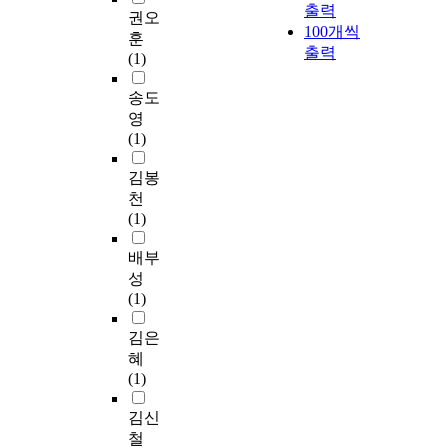
출력
권오
100개씩
훈
출력
(1)
송도
영
(1)
김봉
천
(1)
배부
성
(1)
김은
혜
(1)
김신
철