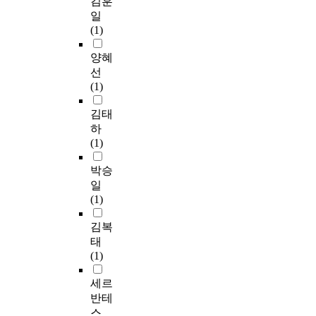
김훈
일
(1)
양혜
선
(1)
김태
하
(1)
박승
일
(1)
김복
태
(1)
세르
반테
스