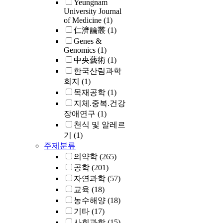
Yeungnam
University Journal
of Medicine
(1)
仁濟論叢
(1)
Genes &
Genomics
(1)
中央藝術
(1)
한국산림과학
회지
(1)
목재공학
(1)
지체.중복.건강
장애연구
(1)
천식 및 알레르
기
(1)
주제분류
의약학
(265)
공학
(201)
자연과학
(57)
교육
(18)
농수해양
(18)
기타
(17)
사회과학
(15)