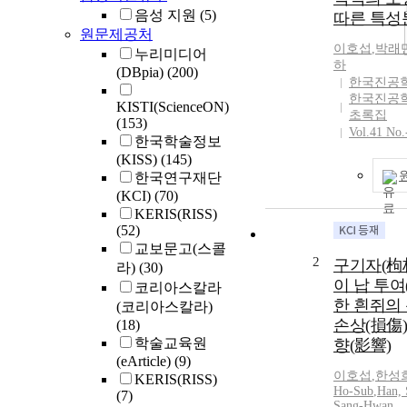
음성 지원
(5)
따른 특성
원문제공처
이호섭
,
박래
누리미디어
하
(DBpia)
(200)
한국진공
한국진공
KISTI(ScienceON)
초록집
(153)
Vol.41 No.
한국학술정보
(KISS)
(145)
한국연구재단
(KCI)
(70)
KERIS(RISS)
(52)
교보문고(스콜
2
구기자(枸
라)
(30)
이 납 투여
코리아스칼라
한 흰쥐의 
(코리아스칼라)
손상(損傷
(18)
학술교육원
향(影響)
(eArticle)
(9)
이호섭
,
한성
KERIS(RISS)
Ho-Sub
,
Han,
(7)
Sang-Hwan