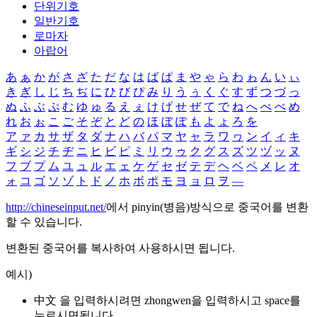
단위기호
일반기호
로마자
아랍어
あ
ぁ
か
が
さ
ざ
た
だ
な
は
ば
ぱ
ま
や
ゃ
ら
わ
ゎ
ん
い
ぃ
き
ぎ
し
じ
ち
ぢ
に
ひ
び
ぴ
み
り
う
ぅ
く
ぐ
す
ず
つ
づ
っ
ぬ
ふ
ぶ
ぷ
む
ゆ
ゅ
る
え
ぇ
け
げ
せ
ぜ
て
で
ね
へ
べ
ぺ
め
れ
お
ぉ
こ
ご
そ
ぞ
と
ど
の
ほ
ぼ
ぽ
も
よ
ょ
ろ
を
ア
ァ
カ
サ
ザ
タ
ダ
ナ
ハ
バ
パ
マ
ヤ
ャ
ラ
ワ
ヮ
ン
イ
ィ
キ
ギ
シ
ジ
チ
ヂ
ニ
ヒ
ビ
ピ
ミ
リ
ウ
ゥ
ク
グ
ス
ズ
ツ
ヅ
ッ
ヌ
フ
ブ
プ
ム
ユ
ュ
ル
エ
ェ
ケ
ゲ
セ
ゼ
テ
デ
ヘ
ベ
ペ
メ
レ
オ
ォ
コ
ゴ
ソ
ゾ
ト
ド
ノ
ホ
ボ
ポ
モ
ヨ
ョ
ロ
ヲ
―
http://chineseinput.net/
에서 pinyin(병음)방식으로 중국어를 변환
할 수 있습니다.
변환된 중국어를 복사하여 사용하시면 됩니다.
예시)
中文 을 입력하시려면
zhongwen
을 입력하시고 space를
누르시면됩니다.