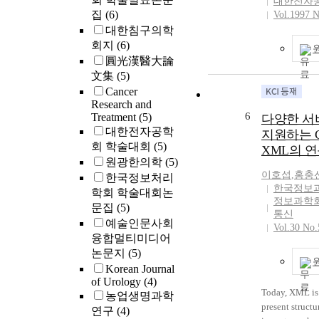
대한전자
information on
alkalinity gen
집
(6)
Vol.1997 N
result in regard
(e.g., CO<sub
대한침구의학
information fo
<sup>2−</sup>
회지
(6)
university. Thi
HCO<sub>3</
the statistics o
圓光漢醫大論
<sup>−</sup>,
the governmen
文集
(5)
OH<sup>−</sup
institutions, it
Cancer
ions with heavy
provide them t
Research and
which conseque
6
classification 
Treatment
(5)
다양한 서
fate of heavy m
various standa
대한전자공학
지원하는 
leachate affect
areas and ensu
회 학술대회
(5)
XML의 
germination an
compatibility 
원광한의학
(5)
Spinapis alba i
indexes is als
이호섭
,
홍충
한국정보처리
affected by the
enhance the sat
한국정보
학회 학술대회논
controls were a
the users of in
정보과학회
문집
(5)
However, the p
통신
statistics for c
예술인문사회
alkalophilic ba
Vol.30 No.
competent staf
융합멀티미디어
affected by the
higher educatio
significantly i
논문지
(5)
to establish th
can be explain
Korean Journal
implementation 
increased soil 
of Urology
(4)
is necessary to
Today, XML is 
alkaline leacha
농업생명과학
information d
present structu
study shows tha
연구
(4)
of usage accord