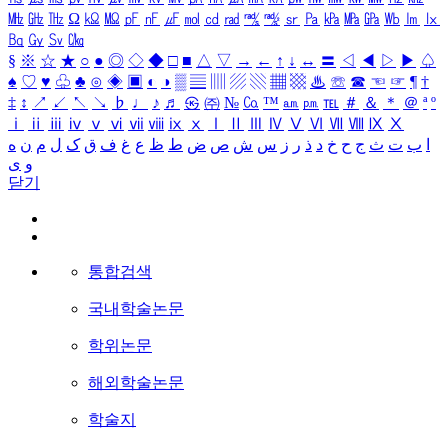
㎒
㎓
㎔
Ω
㏀
㏁
㎊
㎋
㎌
㏖
㏅
㎭
㎮
㎯
㏛
㎩
㎪
㎫
㎬
㏝
㏐
㏓
㏃
㏉
㏜
㏆
§
※
☆
★
○
●
◎
◇
◆
□
■
△
▽
→
←
↑
↓
↔
〓
◁
◀
▷
▶
♤
♠
♡
♥
♧
♣
⊙
◈
▣
◐
◑
▒
▤
▥
▨
▧
▦
▩
♨
☏
☎
☜
☞
¶
†
‡
↕
↗
↙
↖
↘
♭
♩
♪
♬
㉿
㈜
№
㏇
™
㏂
㏘
℡
＃
＆
＊
＠
ª
º
ⅰ
ⅱ
ⅲ
ⅳ
ⅴ
ⅵ
ⅶ
ⅷ
ⅸ
ⅹ
Ⅰ
Ⅱ
Ⅲ
Ⅳ
Ⅴ
Ⅵ
Ⅶ
Ⅷ
Ⅸ
Ⅹ
ا
ب
ت
ث
ج
ح
خ
د
ذ
ر
ز
س
ش
ص
ض
ط
ظ
ع
غ
ف
ق
ک
ل
م
ن
ه
و
ی
닫기
통합검색
국내학술논문
학위논문
해외학술논문
학술지