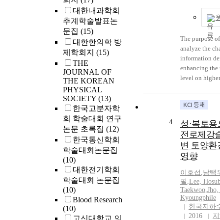
normal diet plu
대한내과학회
water extracts.
추계학술발표논
Food intake, t
문집
(15)
and the kidney
The purpose of 
대한한의학 방
in the cadmiu
analyze the cha
제학회지
(15)
were lower than
information d
THE
Lycii Fructus w
enhancing the u
JOURNAL OF
group. The con
level on highe
THE KOREAN
kidneys of the 
statistics and s
PHYSICAL
determined by
improve the s
SOCIETY
(13)
ICP(lnductive
considering the
한국고분자학
Spectrophotom
demand. Accor
회 학술대회 연구
4
성·복토용
accumulation o
research was c
논문 초록집
(12)
전로제강슬
kidney was low
current higher
한국통신학회
변 토양환
Fructus water e
statistics info
학술대회논문집
영향
The Plasma lev
with the partic
(10)
activity was hi
experts of univ
대한전기학회
이호섭
,
남택
administration
organization a
학술대회 논문집
필
,
Lee, Hosu
compared with 
To analyze the 
(10)
Taekwoo
,
Jho,
water extracts.
information de
Kyoungphile
Blood Research
aldosterone ac
statistics info
한국지하
(10)
in the lead adm
important way
2016
지
고신대학교 의