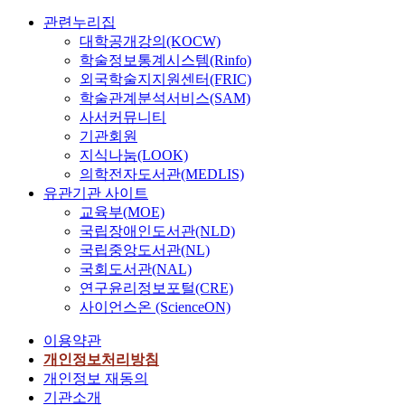
관련누리집
대학공개강의(KOCW)
학술정보통계시스템(Rinfo)
외국학술지지원센터(FRIC)
학술관계분석서비스(SAM)
사서커뮤니티
기관회원
지식나눔(LOOK)
의학전자도서관(MEDLIS)
유관기관 사이트
교육부(MOE)
국립장애인도서관(NLD)
국립중앙도서관(NL)
국회도서관(NAL)
연구윤리정보포털(CRE)
사이언스온 (ScienceON)
이용약관
개인정보처리방침
개인정보 재동의
기관소개