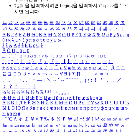
北京 을 입력하시려면
beijing
을 입력하시고 space를 누르
시면 됩니다.
ㅥ
ㅦ
ㅧ
ㅨ
ㅩ
ㅪ
ㅫ
ㅬ
ㅭ
ㅮ
ㅯ
ㅰ
ㅱ
ㅲ
ㅳ
ㅴ
ㅵ
ㅶ
ㅷ
ㅸ
ㅹ
ㅺ
ㅻ
ㅼ
ㅽ
ㅾ
ㅿ
ㆀ
ㆁ
ㆂ
ㆃ
ㆄ
ㆅ
ㆆ
ㆇ
ㆈ
ㆉ
ㆊ
ㆋ
ㆌ
ㆍ
ㆎ
Α
Β
Γ
Δ
Ε
Ζ
Η
Θ
Ι
Κ
Λ
Μ
Ν
Ξ
Ο
Π
Ρ
Σ
Τ
Υ
Φ
Χ
Ψ
Ω
α
β
γ
δ
ε
ζ
η
θ
ι
κ
λ
μ
ν
ξ
ο
π
ρ
σ
τ
υ
φ
χ
ψ
ω
á
à
Á
À
é
è
É
È
ç
Ç
ê
Ä
Ö
Ü
ä
ö
ü
ß
ְ
ֳ
ֲ
ֱ
ָ
ַ
ֵ
ֶ
ִ
ֹ
ּ
ֻ
ׂ
ׁ
ּ
ב
ה
נ
מ
צ
ת
ץ
ש
ד
ג
כ
ע
י
ח
ל
ך
ף
ק
ר
א
ט
ו
ן
ם
פ
‘
’
“
”
〔
〕
〈
〉
「
」
『
』
【
】
＂
（
）
［
］
｛
｝
±
×
÷
≠
≤
≥
∞
∴
♂
♀
∠
⊥
⌒
∂
∇
≡
≒
≪
≫
√
∽
∝
∵
∫
∬
∈
∋
⊆
⊇
⊂
⊃
∪
∩
∧
∨
￢
⇒
⇔
∀
∃
∮
∑
∏
＋
－
＜
＝
＞
、
。
·
‥
…
¨
〃
―
∥
＼
∼
´
～
ˇ
˘
˝
˚
˙
¸
˛
¡
¿
ː
！
＇
，
．
／
：
；
？
＾
＿
｀
｜
½
⅓
⅔
¼
¾
⅛
⅜
⅝
⅞
¹
²
³
⁴
ⁿ
₁
₂
₃
₄
Æ
Ð
Ħ
Ĳ
Ł
Ø
Œ
Þ
Ŧ
Ŋ
æ
đ
ð
ħ
ı
ĳ
ĸ
ŀ
ł
ø
œ
ß
þ
ŧ
ŋ
ŉ
А
Б
В
Г
Д
Е
Ё
Ж
З
И
Й
К
Л
М
Н
О
П
Р
С
Т
У
Ф
Х
Ц
Ч
Ш
Щ
Ъ
Ы
Ь
Э
Ю
Я
а
б
в
г
д
е
ё
ж
з
и
й
к
л
м
н
о
п
р
с
т
у
ф
х
ц
ч
ш
щ
ъ
ы
ь
э
ю
я
′
″
℃
Å
￠
￡
￥
¤
℉
‰
＄
％
Ｆ
￦
㎕
㎖
㎗
ℓ
㎘
㏄
㎣
㎤
㎥
㎦
㎙
㎚
㎛
㎜
㎝
㎞
㎟
㎠
㎡
㎢
㏊
㎍
㎎
㎏
㏏
㎈
㎉
㏈
㎧
㎨
㎰
㎱
㎲
㎳
㎴
㎵
㎶
㎷
㎸
㎹
㎀
㎁
㎂
㎃
㎄
㎺
㎻
㎽
㎾
㎿
㎐
㎑