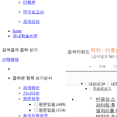
단행본
연구보고서
공개강의
home
국내학술논문
저자 : 이호
검색결과 좁혀 보기
검색키워드
(검색결과
563
선택해제
무료
기
좁혀본 항목 보기순서
내보내기
내
검색량순
한글로보기
가나다순
1
원문유무
반응성 스
원문있음
(449)
퍼터링 후
원문없음
(114)
열처리를 이
음성지원유무
박막의 조