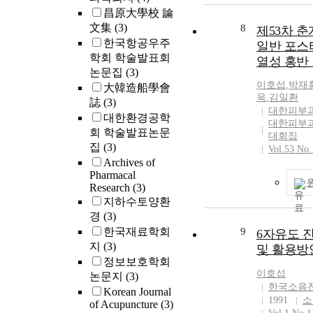
Accordingly, it
various service
자의 실재성을
昌原大學校 論
continuously 
Also it can offe
에 따르면 개
文集
(3)
8
제53차 춘
information re
legacy system
을 통해서 또
한국항공우주
일반 포스터
their decision
using servlet 
에 의해서 형
학회 학술발표회
열성 홍반 
the unique edu
proposed syste
(ennoia)의
논문집
(3)
management st
structure to i
념은 인간의 
이호섭
,
박재
大韓造船學會
differentiation
CORBA, Hence
형성되고 영혼
욱
,
김일환
誌
(3)
university, an
platform envir
갖지 않는다는
대한피부
situations suc
대한환경공학
applies this ar
존재자와 유사
대한피부
interpreting th
회 학술발표논문
support much e
대회집
상’으로 취급되
misusing the i
집
(3)
Vol.53 No.
with CORBA 
의 경험 또는 
not accurately
Archives of
날 XML은 
성된다는 점에
meaning. Accu
Pharmacal
표현하는 수단
을 지닌다. 스
and its appropr
Research
(3)
고, 웹 환경에
체계에 관한 
be considered a
지하수토양환
욱 확대되고 있
토아 학파의 
purpose of saf
경
(3)
기반의 구조적
심으로 한다. 
the autonomou
한국재료학회
9
6자유도 진
하기 위해서 
련되어 있다. 
system among u
지
(3)
CORBA 환경
및 활용방
고류 ‘무언가’
through publi
정보보호학회
를 주고받는 
성 기준을 지
information.
이호섭
논문지
(3)
있다. 그러나 
고 가능성 입
한국소음
하기 위해서 C
장을 나눌 수 
Korean Journal
1991
소
of Acupuncture
(3)
정해야만 한다. 
지 개별자만이