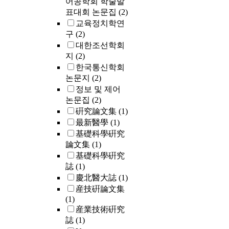
어공학회 학술발
표대회 논문집
(2)
교육정치학연
구
(2)
대한조선학회
지
(2)
한국통신학회
논문지
(2)
정보 및 제어
논문집
(2)
硏究論文集
(1)
最新醫學
(1)
基礎科學硏究
論文集
(1)
基礎科學硏究
誌
(1)
慶北醫大誌
(1)
産技硏論文集
(1)
産業技術硏究
誌
(1)