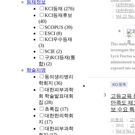
등재정보
대한한방
KCI등재
(276)
대한한방
KCI등재후보
Vol.22 No.
(40)
SCOPUS
(39)
ESCI
(8)
KCI우수등재
This study was
(3)
investigate the
SCIE
(2)
Lycii Fructus w
구)KCI등재(통
administered r
합)
(2)
exposed rats w
학술지명
ppm and 200 p
동의생리병리
distilled water
학회지
(36)
Sprague-Dawle
대한피부과학
between 90 an
3
고등교육 
회 학술발표대회
blocked into 6
집
(28)
만족도 제
to body weight
초록집
(17)
보 수요 
group was fed 
대한한의학회
without lead. 
이호섭
교
지
(17)
groups, which 
2011
교
대한피부과학
diet plus 100
Vol.9 No.1
lead, and one 
회지
(17)