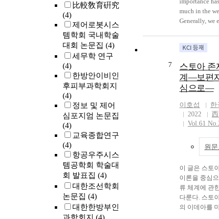
importance ha
of the BOF slag
比較敎育硏究
characteristic
much in the w
than the prese
(4)
research and e
Generally, we
metals and F in
제어로봇시스
be conducted o
documents to 
needs to be co
템학회 국내학술
for enhancing t
based data in d
BOF slag is to 
대회 논문집
(4)
level on acquir
processing env
structural filli
세무학 연구
information as 
CORBA. But w
7
(4)
스토아 존
of usage. Secon
configure CO
한방안이비인
implementation
계—보편자
to process XM
후피부과학회지
announcement 
심으로—
system that has
(4)
information,it 
designed to pr
정보 및 제어
improve it into
이호섭
한
required. If the
2022
西
service by dev
심포지엄 논문집
system, we sho
Vol.61 No.
indexes by obt
(4)
most parts of t
raw data and p
교육종합연구
IDL definitio
interpretations
(4)
원문
client, CORBA 
usage. Third, it
항공우주시스
implementation
diversify the st
템공학회 학술대
paper, we prop
이 글은 스토
information pr
회 발표집
(4)
can apply an i
이론을 중심으
enhance the use
대한조선학회
structure of w
류 체계에 관
level on the re
논문집
(4)
and CORBA wi
다룬다. 스토
making based 
대한한방부인
additional con
의 이데아를 
information uti
proposed syste
과학회지
(4)
(ennoēma)