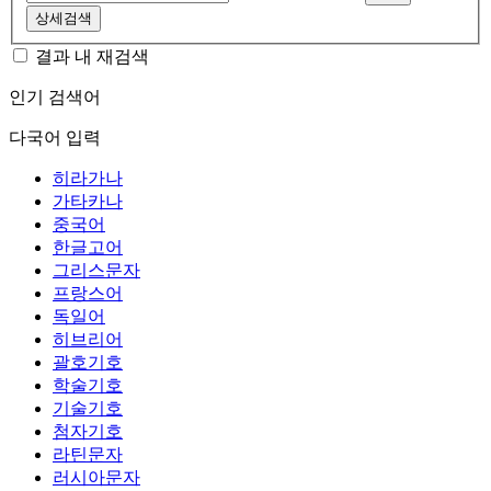
상세검색
결과 내 재검색
인기 검색어
다국어 입력
히라가나
가타카나
중국어
한글고어
그리스문자
프랑스어
독일어
히브리어
괄호기호
학술기호
기술기호
첨자기호
라틴문자
러시아문자