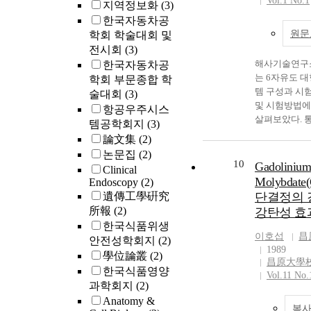
Vol.1 No.1
지역정보화
(3)
CORBA 클라
된다고 주장하
서버, 그리고
보편자 또한 
한국자동차공
XML문서를 
다고 주장한다.
원문
학회 학술대회 및
정을 해야만 
보편자 범주 ‘o
전시회
(3)
부터 XML문서
부의 경우, 개
해사기술연구
한국자동차공
는 시스템이 요
하는 입장에서
는 6자유도 
학회 부문종합 학
에서 제안하는
정하는 반면, 
템 구성과 시
술대회
(3)
존의 CORBA
을 지지하는 
및 시험방법에
항공우주시스
없이 웹 환경과
재를 부정한다.
살펴보았다. 
템공학회지
(3)
이에 연동을 지
허구적 존재자
1방향의 운동
論文集
(2)
구조는 다양한
성의 경우, 
음에 비해, 6
논문집
(2)
서블릿을 이
학파가 인간의
축병진, 3축 
10
Gadolinium
Clinical
SOAP을 사용
존하는 가상적
운동을 구현할 
Molybdate
Endoscopy
(2)
과 CORBA 
보였다는 사실
일의 설비이며 
遺傳工學硏究
단결정의 
제공하고 있다.
다른 한편으로
의 시험체까지
所報
(2)
강탄성 효
에서 제안하는
자와 존재론적
대형 진동대로
한국식품위생
CORBA의 연
분하였다는 점
필요한 진동시
이호섭
昌
안전성학회지
(2)
환경의 수정을
다. 이 글은 
수 있다. 구조
1989
하게 확장할 수
學位論叢
(2)
쟁점에 관련하
설계를 위해서
昌原大學
구조를 채용한
을 지지하는 
한국식품영양
또는 모형의 
Vol.11 No.
서는 CORB
력 있다고 주
과학회지
(2)
이며, 이는 내
용이하게 제공
학파의 ‘개념론’(c
발 및 검증의 
Anatomy &
복사
의 핵심은 보