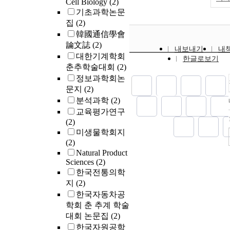
Cell Biology
(2)
이 시스템은 
지위를 약화하
기초과학논문
필요한 모든 
론적 역할을 
집
(2)
으므로, 앞으
다고 해석한다
자력 발전소에
韓國通信學會
기의 내진검증
論文誌
(2)
내보내기
내
들 기기의 국
대한기계학회
한글로보기
지할 것으로 
춘추학술대회
(2)
정보과학회논
문지
(2)
분석과학
(2)
교육평가연구
(2)
미생물학회지
(2)
Natural Product
Sciences
(2)
한국전통의학
지
(2)
한국자동차공
학회 춘 추계 학술
대회 논문집
(2)
한국자원공학