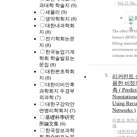
as compared wi
according to u
Vol.21 No.
과대학 학술지
(9)
water extracts.
the improveme
새물리
(9)
suggest that Ly
for enhancing t
생약학회지
(8)
extracts has a 
level were rese
대한내과학회
the accumulati
propose an im
The effect of 
지
(8)
kidney and it i
direction of th
furnace (BOF) 
전기학회논문
Lycii Fructus w
study result is a
filling material
지
(8)
some protective
was revealed th
environment w
한국농업기계
induced nephrot
have the highe
column tests t
학회 학술발표논
but the mechan
statistics &in
flow of the BO
effects was obs
문집
(8)
the internal an
through the soi
evaluation, th
대한본초학회
Mn, Zn, Ni, and
5
리커런트 
securing and 
지
(8)
leachate affect
용한 비정
professors and
대한이비인후
similar to that 
on recruiting s
측 ( Predict
과학회지 두경부
(i.e., soils tha
was found that
Nonstationa
외과학
(7)
by the leachate
demand for cho
Using Recur
대한구강악안
Pb contents we
and future car
Networks )
면병리학회지
(7)
leachate affect
important for h
controls. The 
基礎科學硏究
students and th
이호섭
,
최한
contaminants c
所論文集
(6)
Especially, it i
재
attributed to t
한국정보과학
expand the pro
대한전자
between anions
회 학술발표논문