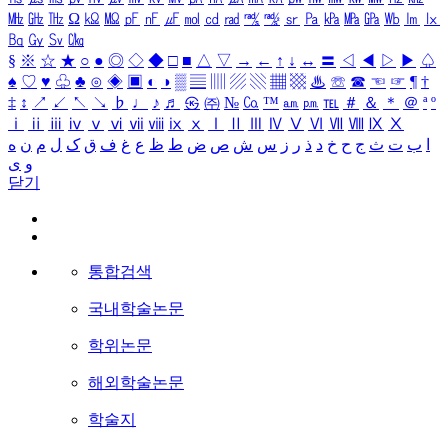
㎒
㎓
㎔
Ω
㏀
㏁
㎊
㎋
㎌
㏖
㏅
㎭
㎮
㎯
㏛
㎩
㎪
㎫
㎬
㏝
㏐
㏓
㏃
㏉
㏜
㏆
§
※
☆
★
○
●
◎
◇
◆
□
■
△
▽
→
←
↑
↓
↔
〓
◁
◀
▷
▶
♤
♠
♡
♥
♧
♣
⊙
◈
▣
◐
◑
▒
▤
▥
▨
▧
▦
▩
♨
☏
☎
☜
☞
¶
†
‡
↕
↗
↙
↖
↘
♭
♩
♪
♬
㉿
㈜
№
㏇
™
㏂
㏘
℡
＃
＆
＊
＠
ª
º
ⅰ
ⅱ
ⅲ
ⅳ
ⅴ
ⅵ
ⅶ
ⅷ
ⅸ
ⅹ
Ⅰ
Ⅱ
Ⅲ
Ⅳ
Ⅴ
Ⅵ
Ⅶ
Ⅷ
Ⅸ
Ⅹ
ا
ب
ت
ث
ج
ح
خ
د
ذ
ر
ز
س
ش
ص
ض
ط
ظ
ع
غ
ف
ق
ک
ل
م
ن
ه
و
ی
닫기
통합검색
국내학술논문
학위논문
해외학술논문
학술지