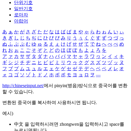
단위기호
일반기호
로마자
아랍어
あ
ぁ
か
が
さ
ざ
た
だ
な
は
ば
ぱ
ま
や
ゃ
ら
わ
ゎ
ん
い
ぃ
き
ぎ
し
じ
ち
ぢ
に
ひ
び
ぴ
み
り
う
ぅ
く
ぐ
す
ず
つ
づ
っ
ぬ
ふ
ぶ
ぷ
む
ゆ
ゅ
る
え
ぇ
け
げ
せ
ぜ
て
で
ね
へ
べ
ぺ
め
れ
お
ぉ
こ
ご
そ
ぞ
と
ど
の
ほ
ぼ
ぽ
も
よ
ょ
ろ
を
ア
ァ
カ
サ
ザ
タ
ダ
ナ
ハ
バ
パ
マ
ヤ
ャ
ラ
ワ
ヮ
ン
イ
ィ
キ
ギ
シ
ジ
チ
ヂ
ニ
ヒ
ビ
ピ
ミ
リ
ウ
ゥ
ク
グ
ス
ズ
ツ
ヅ
ッ
ヌ
フ
ブ
プ
ム
ユ
ュ
ル
エ
ェ
ケ
ゲ
セ
ゼ
テ
デ
ヘ
ベ
ペ
メ
レ
オ
ォ
コ
ゴ
ソ
ゾ
ト
ド
ノ
ホ
ボ
ポ
モ
ヨ
ョ
ロ
ヲ
―
http://chineseinput.net/
에서 pinyin(병음)방식으로 중국어를 변환
할 수 있습니다.
변환된 중국어를 복사하여 사용하시면 됩니다.
예시)
中文 을 입력하시려면
zhongwen
을 입력하시고 space를
누르시면됩니다.