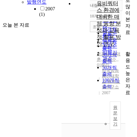
로
발행연도
유비쿼터
내림차순
많
정확도
2007
스 환경에
이
순
(1)
10개씩 출력
대비한 매
내림차순
본
인기도
체 동향 분
오늘 본 자료
자
순
조회
10개씩
석과 교육
료
연도순
출력
적 활용 방
제목순
20개씩
안 연구
저자순
출력
발행기
활
정광식,
,
곽덕
30개씩
관순
훈,
,
박지수,
,
용
출력
이혜리
도
50개씩
한국방송
높
출력
통신대학
은
100개씩
교 원격교
자
출력
육연구소
료
2007
원
문
보
기