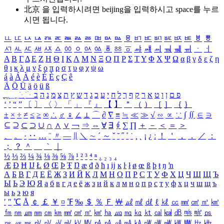
北京 을 입력하시려면
beijing
을 입력하시고 space를 누르
시면 됩니다.
ㅥ
ㅦ
ㅧ
ㅨ
ㅩ
ㅪ
ㅫ
ㅬ
ㅭ
ㅮ
ㅯ
ㅰ
ㅱ
ㅲ
ㅳ
ㅴ
ㅵ
ㅶ
ㅷ
ㅸ
ㅹ
ㅺ
ㅻ
ㅼ
ㅽ
ㅾ
ㅿ
ㆀ
ㆁ
ㆂ
ㆃ
ㆄ
ㆅ
ㆆ
ㆇ
ㆈ
ㆉ
ㆊ
ㆋ
ㆌ
ㆍ
ㆎ
Α
Β
Γ
Δ
Ε
Ζ
Η
Θ
Ι
Κ
Λ
Μ
Ν
Ξ
Ο
Π
Ρ
Σ
Τ
Υ
Φ
Χ
Ψ
Ω
α
β
γ
δ
ε
ζ
η
θ
ι
κ
λ
μ
ν
ξ
ο
π
ρ
σ
τ
υ
φ
χ
ψ
ω
á
à
Á
À
é
è
É
È
ç
Ç
ê
Ä
Ö
Ü
ä
ö
ü
ß
ְ
ֳ
ֲ
ֱ
ָ
ַ
ֵ
ֶ
ִ
ֹ
ּ
ֻ
ׂ
ׁ
ּ
ב
ה
נ
מ
צ
ת
ץ
ש
ד
ג
כ
ע
י
ח
ל
ך
ף
ק
ר
א
ט
ו
ן
ם
פ
‘
’
“
”
〔
〕
〈
〉
「
」
『
』
【
】
＂
（
）
［
］
｛
｝
±
×
÷
≠
≤
≥
∞
∴
♂
♀
∠
⊥
⌒
∂
∇
≡
≒
≪
≫
√
∽
∝
∵
∫
∬
∈
∋
⊆
⊇
⊂
⊃
∪
∩
∧
∨
￢
⇒
⇔
∀
∃
∮
∑
∏
＋
－
＜
＝
＞
、
。
·
‥
…
¨
〃
―
∥
＼
∼
´
～
ˇ
˘
˝
˚
˙
¸
˛
¡
¿
ː
！
＇
，
．
／
：
；
？
＾
＿
｀
｜
½
⅓
⅔
¼
¾
⅛
⅜
⅝
⅞
¹
²
³
⁴
ⁿ
₁
₂
₃
₄
Æ
Ð
Ħ
Ĳ
Ł
Ø
Œ
Þ
Ŧ
Ŋ
æ
đ
ð
ħ
ı
ĳ
ĸ
ŀ
ł
ø
œ
ß
þ
ŧ
ŋ
ŉ
А
Б
В
Г
Д
Е
Ё
Ж
З
И
Й
К
Л
М
Н
О
П
Р
С
Т
У
Ф
Х
Ц
Ч
Ш
Щ
Ъ
Ы
Ь
Э
Ю
Я
а
б
в
г
д
е
ё
ж
з
и
й
к
л
м
н
о
п
р
с
т
у
ф
х
ц
ч
ш
щ
ъ
ы
ь
э
ю
я
′
″
℃
Å
￠
￡
￥
¤
℉
‰
＄
％
Ｆ
￦
㎕
㎖
㎗
ℓ
㎘
㏄
㎣
㎤
㎥
㎦
㎙
㎚
㎛
㎜
㎝
㎞
㎟
㎠
㎡
㎢
㏊
㎍
㎎
㎏
㏏
㎈
㎉
㏈
㎧
㎨
㎰
㎱
㎲
㎳
㎴
㎵
㎶
㎷
㎸
㎹
㎀
㎁
㎂
㎃
㎄
㎺
㎻
㎽
㎾
㎿
㎐
㎑