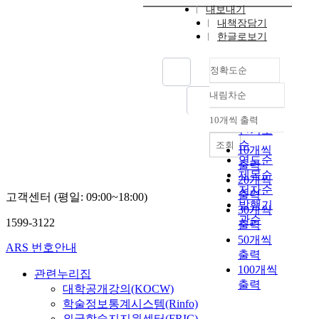
내보내기
내책장담기
한글로보기
정확도순
내림차순
정확도
순
10개씩 출력
내림차순
인기도
순
조회
10개씩
연도순
출력
제목순
20개씩
저자순
출력
고객센터 (평일: 09:00~18:00)
발행기
30개씩
관순
1599-3122
출력
50개씩
ARS 번호안내
출력
100개씩
관련누리집
출력
대학공개강의(KOCW)
학술정보통계시스템(Rinfo)
외국학술지지원센터(FRIC)