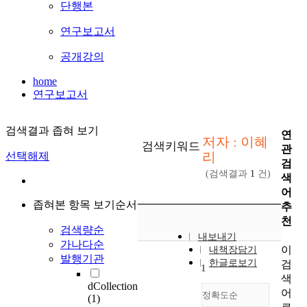
단행본
연구보고서
공개강의
home
연구보고서
검색결과 좁혀 보기
연
저자 : 이혜
검색키워드
관
리
선택해제
검
(검색결과
1
건)
색
어
좁혀본 항목 보기순서
추
천
검색량순
내보내기
가나다순
이
내책장담기
발행기관
한글로보기
검
1
색
dCollection
어
정확도순
(1)