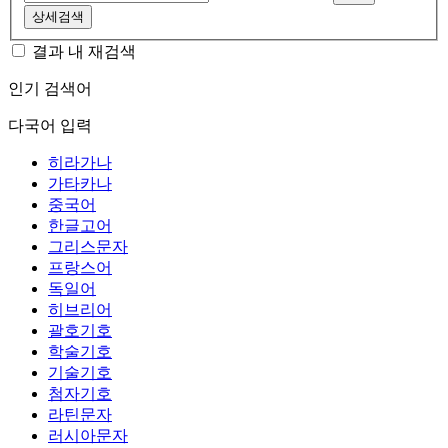
상세검색
결과 내 재검색
인기 검색어
다국어 입력
히라가나
가타카나
중국어
한글고어
그리스문자
프랑스어
독일어
히브리어
괄호기호
학술기호
기술기호
첨자기호
라틴문자
러시아문자