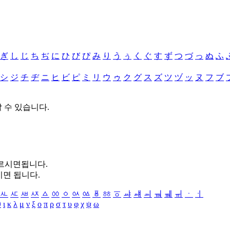
ぎ
し
じ
ち
ぢ
に
ひ
び
ぴ
み
り
う
ぅ
く
ぐ
す
ず
つ
づ
っ
ぬ
ふ
シ
ジ
チ
ヂ
ニ
ヒ
ビ
ピ
ミ
リ
ウ
ゥ
ク
グ
ス
ズ
ツ
ヅ
ッ
ヌ
フ
ブ
할 수 있습니다.
누르시면됩니다.
시면 됩니다.
ㅻ
ㅼ
ㅽ
ㅾ
ㅿ
ㆀ
ㆁ
ㆂ
ㆃ
ㆄ
ㆅ
ㆆ
ㆇ
ㆈ
ㆉ
ㆊ
ㆋ
ㆌ
ㆍ
ㆎ
θ
ι
κ
λ
μ
ν
ξ
ο
π
ρ
σ
τ
υ
φ
χ
ψ
ω