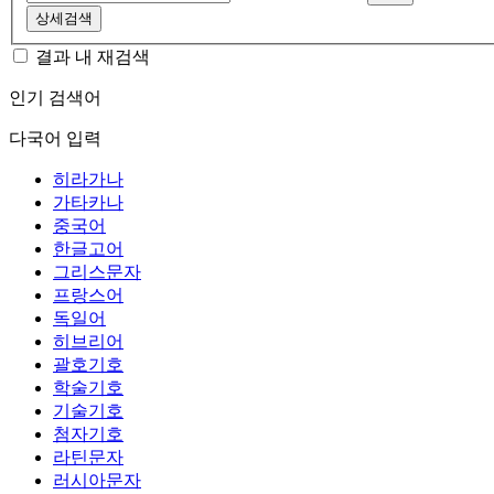
상세검색
결과 내 재검색
인기 검색어
다국어 입력
히라가나
가타카나
중국어
한글고어
그리스문자
프랑스어
독일어
히브리어
괄호기호
학술기호
기술기호
첨자기호
라틴문자
러시아문자