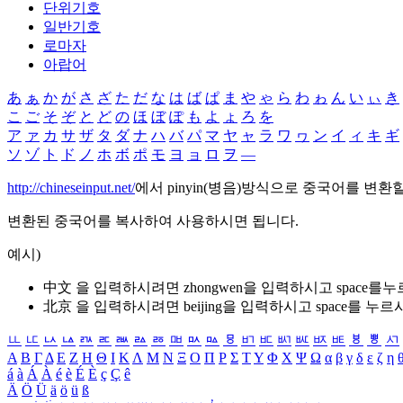
단위기호
일반기호
로마자
아랍어
あ
ぁ
か
が
さ
ざ
た
だ
な
は
ば
ぱ
ま
や
ゃ
ら
わ
ゎ
ん
い
ぃ
き
こ
ご
そ
ぞ
と
ど
の
ほ
ぼ
ぽ
も
よ
ょ
ろ
を
ア
ァ
カ
サ
ザ
タ
ダ
ナ
ハ
バ
パ
マ
ヤ
ャ
ラ
ワ
ヮ
ン
イ
ィ
キ
ギ
ソ
ゾ
ト
ド
ノ
ホ
ボ
ポ
モ
ヨ
ョ
ロ
ヲ
―
http://chineseinput.net/
에서 pinyin(병음)방식으로 중국어를 변환
변환된 중국어를 복사하여 사용하시면 됩니다.
예시)
中文 을 입력하시려면
zhongwen
을 입력하시고 space를
北京 을 입력하시려면
beijing
을 입력하시고 space를 누르
ㅥ
ㅦ
ㅧ
ㅨ
ㅩ
ㅪ
ㅫ
ㅬ
ㅭ
ㅮ
ㅯ
ㅰ
ㅱ
ㅲ
ㅳ
ㅴ
ㅵ
ㅶ
ㅷ
ㅸ
ㅹ
ㅺ
Α
Β
Γ
Δ
Ε
Ζ
Η
Θ
Ι
Κ
Λ
Μ
Ν
Ξ
Ο
Π
Ρ
Σ
Τ
Υ
Φ
Χ
Ψ
Ω
α
β
γ
δ
ε
ζ
η
á
à
Á
À
é
è
É
È
ç
Ç
ê
Ä
Ö
Ü
ä
ö
ü
ß