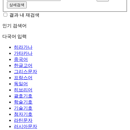
상세검색
결과 내 재검색
인기 검색어
다국어 입력
히라가나
가타카나
중국어
한글고어
그리스문자
프랑스어
독일어
히브리어
괄호기호
학술기호
기술기호
첨자기호
라틴문자
러시아문자