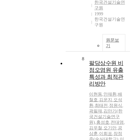
한국건설기술연
구원
1999
한국건설기술연
구원
원문보
기
8
팔당상수원 비
점오염원 유출
특성과 최적관
리방안
이현동
,
안재환
,
배
철호
,
김운지
,
오석
환
,
최태전
,
정원식
,
곽필재
,
김만기(한
국건설기술연구
원)
,
홍성호
,
전대영
,
김우철
,
오기만
,
공
상훈
,
이희표
,
장정
준(숭실대학교)
,
이