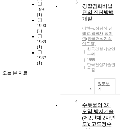
3
경질염화비닐
1991
관의 진단방법
(1)
개발
1990
이현동
,
정원식
,
정
(2)
해룡
,
곽필재
,
정미
연(한국건설기술
1989
연구원)
(1)
한국건설기술연
구원
1987
1999
(1)
한국건설기술연
구원
오늘 본 자료
원문보
기
4
수돗물의 2차
오염 방지기술
(제2단계 2차년
도); 고도정수