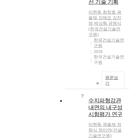
선 기술 기획
이현동
,
최창호
,
곽
필재
,
강재모
,
김진
영
,
박상혁
,
공명식
(한국건설기술연
구원)
한국건설기술연
구원
2018
한국건설기술연
구원
원문보
기
7
수지파형강관
내면의 내구성
시험평가 연구
이현동
,
곽필재
,
정
원식
,
정미연(건설
기술연구원)