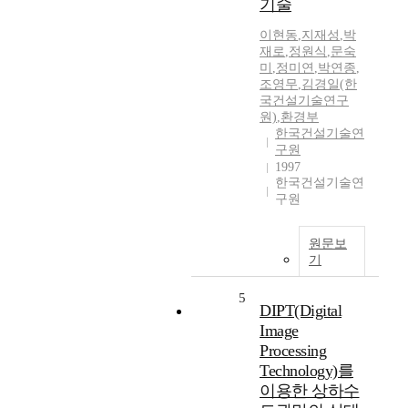
기술
이현동
,
지재성
,
박
재로
,
정원식
,
문숙
미
,
정미연
,
박연종
,
조영무
,
김경일(한
국건설기술연구
원)
,
환경부
한국건설기술연
구원
1997
한국건설기술연
구원
원문보
기
5
DIPT(Digital
Image
Processing
Technology)를
이용한 상하수