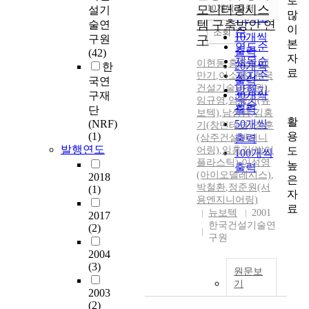
로
순
모니터링시스
10개씩 출력
설기
내림차순
많
인기도
템 구축방안 연
술연
이
순
조회
10개씩
구원
구
본
연도순
출력
(42)
자
제목순
이현동
,
홍준식
,
김
20개씩
한
료
저자순
만기
,
이소향
,
(한국
출력
국연
건설기술연구원)
,
발행기
30개씩
구재
임규영
,
임욱선(뉴
관순
출력
단
보텍)
,
남상용
,
김홍
활
(NRF)
50개씩
기(창민테크)
,
정훈
용
(1)
(삼주건설엔지니
출력
발행연도
도
어링)
,
임홍길(방이
100개씩
플라스틱)
,
이성영
높
출력
(아이오델레시스)
,
2018
은
박철환
,
정준원(서
(1)
자
용엔지니어링)
료
뉴보텍
2001
2017
한국건설기술연
(2)
구원
2004
(3)
원문보
기
2003
(2)