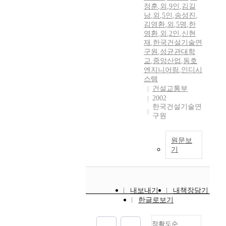
정훈
,
외
,
9인
,
김길
남
,
외
,
5인
,
송성진
,
김영환
,
외
,
5명
,
한
영환
,
외
,
2인
,
신현
재
,
한국건설기술연
구원
,
성균관대학
교
,
중앙산업
,
동호
엔지니어링
,
인디시
스템
건설교통부
2002
한국건설기술연
구원
원문보
기
내보내기
내책장담기
한글로보기
정확도순