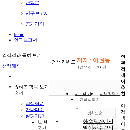
단행본
연구보고서
공개강의
home
연구보고서
검색결과 좁혀 보기
연
저자 : 이현동
검색키워드
관
선택해제
(검색결과
43
건)
검
색
어
좁혀본 항목 보기
추
순서
천
내보내기
내책장담기
한글로보기
검색량순
이
1
가나다순
검
정확도순
발행기관
색
하수관거에서
한
내림차순
어
정확도
발생하수량의
국건