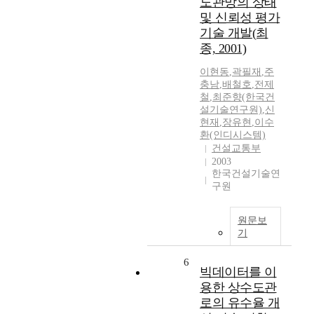
도관망의 상태
및 신뢰성 평가
기술 개발(최
종, 2001)
이현동
,
곽필재
,
주
충남
,
배철호
,
전제
철
,
최준향(한국건
설기술연구원)
,
신
현재
,
장유현
,
이수
환(인디시스템)
건설교통부
2003
한국건설기술연
구원
원문보
기
6
빅데이터를 이
용한 상수도관
로의 유수율 개