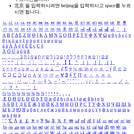
北京 을 입력하시려면
beijing
을 입력하시고 space를 누르
시면 됩니다.
ㅥ
ㅦ
ㅧ
ㅨ
ㅩ
ㅪ
ㅫ
ㅬ
ㅭ
ㅮ
ㅯ
ㅰ
ㅱ
ㅲ
ㅳ
ㅴ
ㅵ
ㅶ
ㅷ
ㅸ
ㅹ
ㅺ
ㅻ
ㅼ
ㅽ
ㅾ
ㅿ
ㆀ
ㆁ
ㆂ
ㆃ
ㆄ
ㆅ
ㆆ
ㆇ
ㆈ
ㆉ
ㆊ
ㆋ
ㆌ
ㆍ
ㆎ
Α
Β
Γ
Δ
Ε
Ζ
Η
Θ
Ι
Κ
Λ
Μ
Ν
Ξ
Ο
Π
Ρ
Σ
Τ
Υ
Φ
Χ
Ψ
Ω
α
β
γ
δ
ε
ζ
η
θ
ι
κ
λ
μ
ν
ξ
ο
π
ρ
σ
τ
υ
φ
χ
ψ
ω
á
à
Á
À
é
è
É
È
ç
Ç
ê
Ä
Ö
Ü
ä
ö
ü
ß
ְ
ֳ
ֲ
ֱ
ָ
ַ
ֵ
ֶ
ִ
ֹ
ּ
ֻ
ׂ
ׁ
ּ
ב
ה
נ
מ
צ
ת
ץ
ש
ד
ג
כ
ע
י
ח
ל
ך
ף
ק
ר
א
ט
ו
ן
ם
פ
‘
’
“
”
〔
〕
〈
〉
「
」
『
』
【
】
＂
（
）
［
］
｛
｝
±
×
÷
≠
≤
≥
∞
∴
♂
♀
∠
⊥
⌒
∂
∇
≡
≒
≪
≫
√
∽
∝
∵
∫
∬
∈
∋
⊆
⊇
⊂
⊃
∪
∩
∧
∨
￢
⇒
⇔
∀
∃
∮
∑
∏
＋
－
＜
＝
＞
、
。
·
‥
…
¨
〃
―
∥
＼
∼
´
～
ˇ
˘
˝
˚
˙
¸
˛
¡
¿
ː
！
＇
，
．
／
：
；
？
＾
＿
｀
｜
½
⅓
⅔
¼
¾
⅛
⅜
⅝
⅞
¹
²
³
⁴
ⁿ
₁
₂
₃
₄
Æ
Ð
Ħ
Ĳ
Ł
Ø
Œ
Þ
Ŧ
Ŋ
æ
đ
ð
ħ
ı
ĳ
ĸ
ŀ
ł
ø
œ
ß
þ
ŧ
ŋ
ŉ
А
Б
В
Г
Д
Е
Ё
Ж
З
И
Й
К
Л
М
Н
О
П
Р
С
Т
У
Ф
Х
Ц
Ч
Ш
Щ
Ъ
Ы
Ь
Э
Ю
Я
а
б
в
г
д
е
ё
ж
з
и
й
к
л
м
н
о
п
р
с
т
у
ф
х
ц
ч
ш
щ
ъ
ы
ь
э
ю
я
′
″
℃
Å
￠
￡
￥
¤
℉
‰
＄
％
Ｆ
￦
㎕
㎖
㎗
ℓ
㎘
㏄
㎣
㎤
㎥
㎦
㎙
㎚
㎛
㎜
㎝
㎞
㎟
㎠
㎡
㎢
㏊
㎍
㎎
㎏
㏏
㎈
㎉
㏈
㎧
㎨
㎰
㎱
㎲
㎳
㎴
㎵
㎶
㎷
㎸
㎹
㎀
㎁
㎂
㎃
㎄
㎺
㎻
㎽
㎾
㎿
㎐
㎑