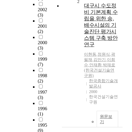
2
대구시 수도정
2002
비 기본계획 수
(3)
립을 위한 송,
배수시설의 기
2001
술진단 평가시
(2)
스템 구축 방안
2000
연구
(3)
이현동
,
정원식
,
곽
1999
필재
,
김만기
,
이희
(7)
수
,
안재환
,
박재로
(한국건설기술연
1998
구원)
(2)
한국종합기술개
발공사
1997
2000
한국건설기술연
(3)
구원
1996
(1)
원문보
기
1995
(9)