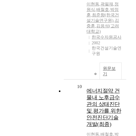
이현동
,
곽필재
,
정
원식
,
배철호
,
박정
훈
,
최준향(한국건
설기술연구원)
,
김
중훈
,
김응석(고려
대학교)
한국수자원공사
2002
한국건설기술연
구원
원문보
기
10
에너지절약 건
물내 노후급수
관의 상태진단
및 평가를 위한
안전진단기술
개발(최종)
이현동
,
배철호
,
박