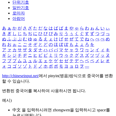
단위기호
일반기호
로마자
아랍어
あ
ぁ
か
が
さ
ざ
た
だ
な
は
ば
ぱ
ま
や
ゃ
ら
わ
ゎ
ん
い
ぃ
き
ぎ
し
じ
ち
ぢ
に
ひ
び
ぴ
み
り
う
ぅ
く
ぐ
す
ず
つ
づ
っ
ぬ
ふ
ぶ
ぷ
む
ゆ
ゅ
る
え
ぇ
け
げ
せ
ぜ
て
で
ね
へ
べ
ぺ
め
れ
お
ぉ
こ
ご
そ
ぞ
と
ど
の
ほ
ぼ
ぽ
も
よ
ょ
ろ
を
ア
ァ
カ
サ
ザ
タ
ダ
ナ
ハ
バ
パ
マ
ヤ
ャ
ラ
ワ
ヮ
ン
イ
ィ
キ
ギ
シ
ジ
チ
ヂ
ニ
ヒ
ビ
ピ
ミ
リ
ウ
ゥ
ク
グ
ス
ズ
ツ
ヅ
ッ
ヌ
フ
ブ
プ
ム
ユ
ュ
ル
エ
ェ
ケ
ゲ
セ
ゼ
テ
デ
ヘ
ベ
ペ
メ
レ
オ
ォ
コ
ゴ
ソ
ゾ
ト
ド
ノ
ホ
ボ
ポ
モ
ヨ
ョ
ロ
ヲ
―
http://chineseinput.net/
에서 pinyin(병음)방식으로 중국어를 변환
할 수 있습니다.
변환된 중국어를 복사하여 사용하시면 됩니다.
예시)
中文 을 입력하시려면
zhongwen
을 입력하시고 space를
누르시면됩니다.