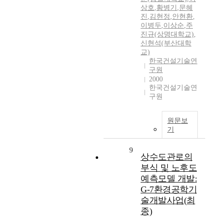
상호
,
황병기
,
문혜
진
,
김현정
,
안현환
,
이병두
,
이상순
,
주
진규(상명대학교)
,
신현석(부산대학
교)
한국건설기술연
구원
2000
한국건설기술연
구원
원문보
기
9
상수도관로의
부식 및 노후도
예측모델 개발:
G-7환경공학기
술개발사업(최
종)