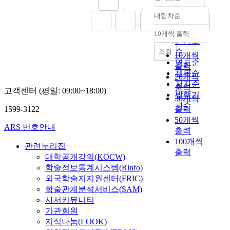
내림차순
정확도
순
10개씩 출력
내림차순
인기도
순
조회
10개씩
연도순
출력
제목순
20개씩
저자순
출력
고객센터 (평일: 09:00~18:00)
발행기
30개씩
관순
1599-3122
출력
50개씩
ARS 번호안내
출력
100개씩
관련누리집
출력
대학공개강의(KOCW)
학술정보통계시스템(Rinfo)
외국학술지지원센터(FRIC)
학술관계분석서비스(SAM)
사서커뮤니티
기관회원
지식나눔(LOOK)