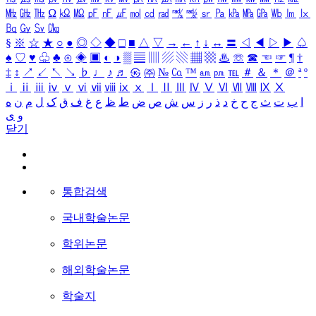
㎒
㎓
㎔
Ω
㏀
㏁
㎊
㎋
㎌
㏖
㏅
㎭
㎮
㎯
㏛
㎩
㎪
㎫
㎬
㏝
㏐
㏓
㏃
㏉
㏜
㏆
§
※
☆
★
○
●
◎
◇
◆
□
■
△
▽
→
←
↑
↓
↔
〓
◁
◀
▷
▶
♤
♠
♡
♥
♧
♣
⊙
◈
▣
◐
◑
▒
▤
▥
▨
▧
▦
▩
♨
☏
☎
☜
☞
¶
†
‡
↕
↗
↙
↖
↘
♭
♩
♪
♬
㉿
㈜
№
㏇
™
㏂
㏘
℡
＃
＆
＊
＠
ª
º
ⅰ
ⅱ
ⅲ
ⅳ
ⅴ
ⅵ
ⅶ
ⅷ
ⅸ
ⅹ
Ⅰ
Ⅱ
Ⅲ
Ⅳ
Ⅴ
Ⅵ
Ⅶ
Ⅷ
Ⅸ
Ⅹ
ا
ب
ت
ث
ج
ح
خ
د
ذ
ر
ز
س
ش
ص
ض
ط
ظ
ع
غ
ف
ق
ک
ل
م
ن
ه
و
ی
닫기
통합검색
국내학술논문
학위논문
해외학술논문
학술지