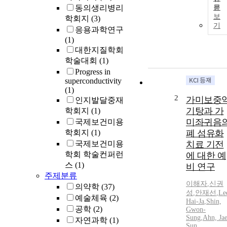
동의생리병리
문
보
학회지
(3)
기
응용과학연구
(1)
대한지질학회
학술대회
(1)
Progress in
superconductivity
(1)
2
가미보중
인지발달중재
기탕과 가
학회지
(1)
미좌귀음
국제보건미용
학회지
(1)
폐 섬유화
국제보건미용
치료 기전
학회 학술컨퍼런
에 대한 예
스
(1)
비 연구
주제분류
이해자
,
신권
의약학
(37)
성
,
안재선
,
Le
예술체육
(2)
Hai-Ja
,
Shin,
공학
(2)
Gwon-
Sung
,
Ahn, Jae
자연과학
(1)
Sun