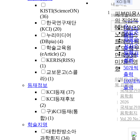
내림차순
정확도
KISTI(ScienceON)
1
순
피부미용
10개씩 출력
(36)
내림차
인기도
의 직업적
한국연구재단
순
조회
에센셜오
10개씩
(KCI)
(20)
연도순
노출이 스
출력
누리미디어
제목순
트레스, 피
(DBpia)
(4)
20개씩
저자순
학술교육원
로도, 직무
출력
발행기
(eArticle)
(2)
만족도에
30개씩
관순
KERIS(RISS)
출력
미치는 영
(1)
50개씩
향
교보문고(스콜
출력
라)
(1)
이해자
,
고광
100개
등재정보
욱
,
김혜숙
출력
국제보건
KCI등재
(37)
용학회
KCI등재후보
2026
(2)
국제보건
구)KCI등재(통
용학회지
합)
(1)
Vol.20 No.
학술지명
대한한방소아
과학회지
(34)
원