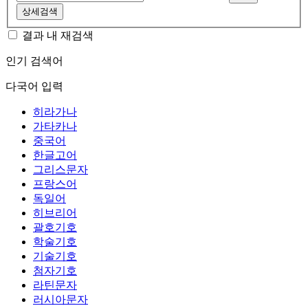
상세검색
결과 내 재검색
인기 검색어
다국어 입력
히라가나
가타카나
중국어
한글고어
그리스문자
프랑스어
독일어
히브리어
괄호기호
학술기호
기술기호
첨자기호
라틴문자
러시아문자