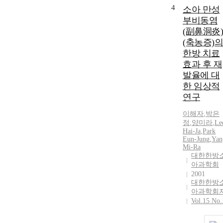
4
소아 만성
부비동염
(副鼻洞炎)
(축농증)의
한방 치료
효과 후 재
발율에 대
한 임상적
연구
이해자
,
박은
정
,
양미라
,
Le
Hai-Ja
,
Park
Eun-Jung
,
Yan
Mi-Ra
대한한방
아과학회
2001
대한한방
아과학회
Vol.15 No.