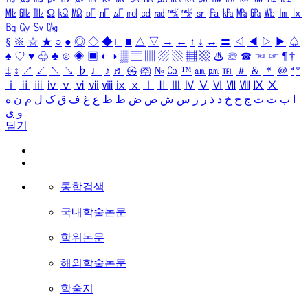
㎒
㎓
㎔
Ω
㏀
㏁
㎊
㎋
㎌
㏖
㏅
㎭
㎮
㎯
㏛
㎩
㎪
㎫
㎬
㏝
㏐
㏓
㏃
㏉
㏜
㏆
§
※
☆
★
○
●
◎
◇
◆
□
■
△
▽
→
←
↑
↓
↔
〓
◁
◀
▷
▶
♤
♠
♡
♥
♧
♣
⊙
◈
▣
◐
◑
▒
▤
▥
▨
▧
▦
▩
♨
☏
☎
☜
☞
¶
†
‡
↕
↗
↙
↖
↘
♭
♩
♪
♬
㉿
㈜
№
㏇
™
㏂
㏘
℡
＃
＆
＊
＠
ª
º
ⅰ
ⅱ
ⅲ
ⅳ
ⅴ
ⅵ
ⅶ
ⅷ
ⅸ
ⅹ
Ⅰ
Ⅱ
Ⅲ
Ⅳ
Ⅴ
Ⅵ
Ⅶ
Ⅷ
Ⅸ
Ⅹ
ا
ب
ت
ث
ج
ح
خ
د
ذ
ر
ز
س
ش
ص
ض
ط
ظ
ع
غ
ف
ق
ک
ل
م
ن
ه
و
ی
닫기
통합검색
국내학술논문
학위논문
해외학술논문
학술지