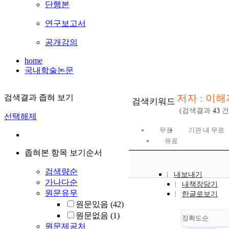
단행본
연구보고서
공개강의
home
국내학술논문
저자 : 이해
검색결과 좁혀 보기
검색키워드
(검색결과
43
건
선택해제
무료
기관 내 무료
유료
좁혀본 항목 보기순서
검색량순
내보내기
가나다순
내책장담기
원문유무
한글로보기
원문있음
(42)
원문없음
(1)
정확도순
원문제공처