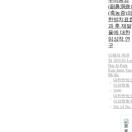
부비동염
(副鼻洞炎)
(축농증)의
한방치료
과 후 재발
율에 대한
임상적 연
구
이해자
,
박은
정
,
양미라
,
Le
Hai-Ja
,
Park
Eun-Jung
,
Yan
Mi-Ra
대한한방
아과학회
2000
대한한방
아과학회
Vol.14 No.
원
문