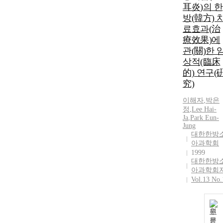
耳炎)의 한
방(韓方) 
료효과(治
療效果)에
관(關)한 
상적(臨床
的) 연구(
究)
이해자
,
박은
정
,
Lee Hai-
Ja
,
Park Eun-
Jung
대한한방
아과학회
1999
대한한방
아과학회
Vol.13 No.
원
문