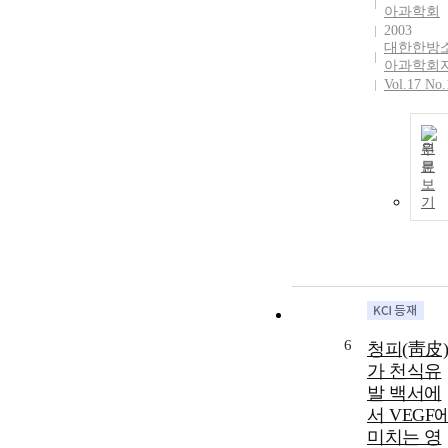
아과학회
2003
대한한방
아과학회
Vol.17 No.
원
문
보
기
6
청피(靑皮)
가 천식유
발 백서에
서 VEGF
미치는 영