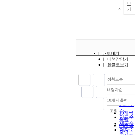
보
기
내보내기
내책장담기
한글로보기
정확도순
내림차순
정확도
순
10개씩 출력
내림차
인기도
순
조회
10개씩
연도순
출력
제목순
20개씩
저자순
출력