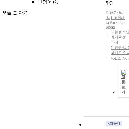
영어
(2)
究)
오늘 본 자료
이해자
,
박은
정
,
Lee Hai-
Ja
,
Park Eun-
Jeong
대한한방
아과학회
2001
대한한방
아과학회
Vol.15 No.
원
문
보
기