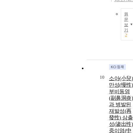
원
문
보
기
2
10
소아(小兒)
만성(慢性)
부비동염
(副鼻洞炎)
과 병발된
재발성(再
發性) 삼출
성(渗出性)
중이염(中