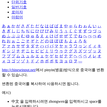
단위기호
일반기호
로마자
아랍어
あ
ぁ
か
が
さ
ざ
た
だ
な
は
ば
ぱ
ま
や
ゃ
ら
わ
ゎ
ん
い
ぃ
き
ぎ
し
じ
ち
ぢ
に
ひ
び
ぴ
み
り
う
ぅ
く
ぐ
す
ず
つ
づ
っ
ぬ
ふ
ぶ
ぷ
む
ゆ
ゅ
る
え
ぇ
け
げ
せ
ぜ
て
で
ね
へ
べ
ぺ
め
れ
お
ぉ
こ
ご
そ
ぞ
と
ど
の
ほ
ぼ
ぽ
も
よ
ょ
ろ
を
ア
ァ
カ
サ
ザ
タ
ダ
ナ
ハ
バ
パ
マ
ヤ
ャ
ラ
ワ
ヮ
ン
イ
ィ
キ
ギ
シ
ジ
チ
ヂ
ニ
ヒ
ビ
ピ
ミ
リ
ウ
ゥ
ク
グ
ス
ズ
ツ
ヅ
ッ
ヌ
フ
ブ
プ
ム
ユ
ュ
ル
エ
ェ
ケ
ゲ
セ
ゼ
テ
デ
ヘ
ベ
ペ
メ
レ
オ
ォ
コ
ゴ
ソ
ゾ
ト
ド
ノ
ホ
ボ
ポ
モ
ヨ
ョ
ロ
ヲ
―
http://chineseinput.net/
에서 pinyin(병음)방식으로 중국어를 변환
할 수 있습니다.
변환된 중국어를 복사하여 사용하시면 됩니다.
예시)
中文 을 입력하시려면
zhongwen
을 입력하시고 space를
누르시면됩니다.