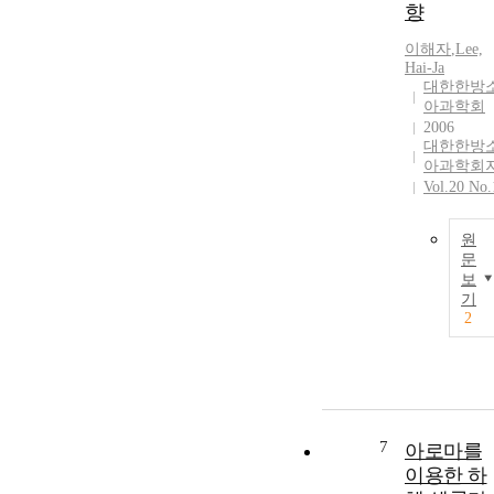
향
이해자
,
Lee,
Hai-Ja
대한한방
아과학회
2006
대한한방
아과학회
Vol.20 No.
원
문
보
기
2
7
아로마를
이용한 하