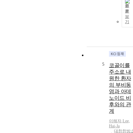
원
문
보
기
5
코골이를
주소로 내
원한 환자
의 부비동
염과 아데
노이드 비
후와의 관
계
이해자
,
Lee,
Hai-Ja
대한한방