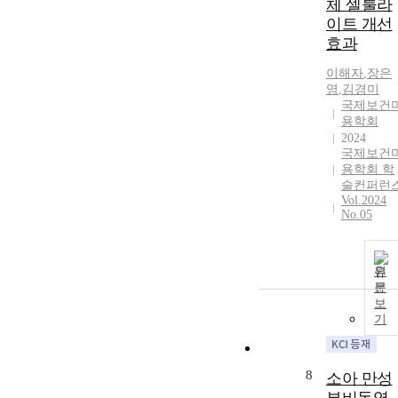
체 셀룰라
이트 개선
효과
이해자
,
장은
영
,
김경미
국제보건
용학회
2024
국제보건
용학회 학
술컨퍼런
Vol.2024
No.05
원
문
보
기
8
소아 만성