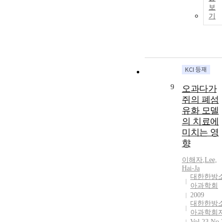
보
기
9
오과다가
쥐의 폐섬
유화 모델
의 치료에
미치는 영
향
이해자
,
Lee,
Hai-Ja
대한한방
아과학회
2009
대한한방
아과학회
Vol.23 No.