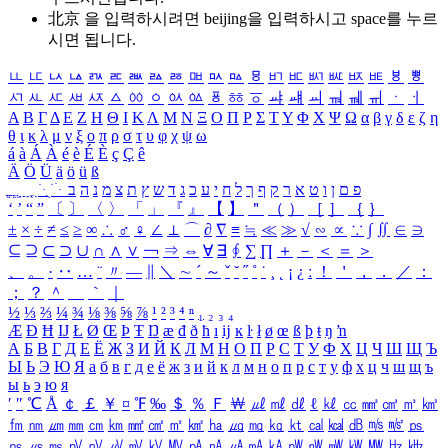
北京 을 입력하시려면
beijing
을 입력하시고 space를 누르
시면 됩니다.
ㅥ
ㅦ
ㅧ
ㅨ
ㅩ
ㅪ
ㅫ
ㅬ
ㅭ
ㅮ
ㅯ
ㅰ
ㅱ
ㅲ
ㅳ
ㅴ
ㅵ
ㅶ
ㅷ
ㅸ
ㅹ
ㅺ
ㅻ
ㅼ
ㅽ
ㅾ
ㅿ
ㆀ
ㆁ
ㆂ
ㆃ
ㆄ
ㆅ
ㆆ
ㆇ
ㆈ
ㆉ
ㆊ
ㆋ
ㆌ
ㆍ
ㆎ
Α
Β
Γ
Δ
Ε
Ζ
Η
Θ
Ι
Κ
Λ
Μ
Ν
Ξ
Ο
Π
Ρ
Σ
Τ
Υ
Φ
Χ
Ψ
Ω
α
β
γ
δ
ε
ζ
η
θ
ι
κ
λ
μ
ν
ξ
ο
π
ρ
σ
τ
υ
φ
χ
ψ
ω
á
à
Á
À
é
è
É
È
ç
Ç
ê
Ä
Ö
Ü
ä
ö
ü
ß
ְ
ֳ
ֲ
ֱ
ָ
ַ
ֵ
ֶ
ִ
ֹ
ּ
ֻ
ׂ
ׁ
ּ
ב
ה
נ
מ
צ
ת
ץ
ש
ד
ג
כ
ע
י
ח
ל
ך
ף
ק
ר
א
ט
ו
ן
ם
פ
‘
’
“
”
〔
〕
〈
〉
「
」
『
』
【
】
＂
（
）
［
］
｛
｝
±
×
÷
≠
≤
≥
∞
∴
♂
♀
∠
⊥
⌒
∂
∇
≡
≒
≪
≫
√
∽
∝
∵
∫
∬
∈
∋
⊆
⊇
⊂
⊃
∪
∩
∧
∨
￢
⇒
⇔
∀
∃
∮
∑
∏
＋
－
＜
＝
＞
、
。
·
‥
…
¨
〃
―
∥
＼
∼
´
～
ˇ
˘
˝
˚
˙
¸
˛
¡
¿
ː
！
＇
，
．
／
：
；
？
＾
＿
｀
｜
½
⅓
⅔
¼
¾
⅛
⅜
⅝
⅞
¹
²
³
⁴
ⁿ
₁
₂
₃
₄
Æ
Ð
Ħ
Ĳ
Ł
Ø
Œ
Þ
Ŧ
Ŋ
æ
đ
ð
ħ
ı
ĳ
ĸ
ŀ
ł
ø
œ
ß
þ
ŧ
ŋ
ŉ
А
Б
В
Г
Д
Е
Ё
Ж
З
И
Й
К
Л
М
Н
О
П
Р
С
Т
У
Ф
Х
Ц
Ч
Ш
Щ
Ъ
Ы
Ь
Э
Ю
Я
а
б
в
г
д
е
ё
ж
з
и
й
к
л
м
н
о
п
р
с
т
у
ф
х
ц
ч
ш
щ
ъ
ы
ь
э
ю
я
′
″
℃
Å
￠
￡
￥
¤
℉
‰
＄
％
Ｆ
￦
㎕
㎖
㎗
ℓ
㎘
㏄
㎣
㎤
㎥
㎦
㎙
㎚
㎛
㎜
㎝
㎞
㎟
㎠
㎡
㎢
㏊
㎍
㎎
㎏
㏏
㎈
㎉
㏈
㎧
㎨
㎰
㎱
㎲
㎳
㎴
㎵
㎶
㎷
㎸
㎹
㎀
㎁
㎂
㎃
㎄
㎺
㎻
㎽
㎾
㎿
㎐
㎑