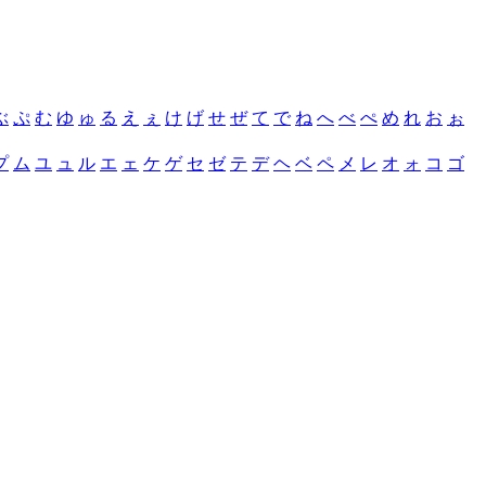
ぶ
ぷ
む
ゆ
ゅ
る
え
ぇ
け
げ
せ
ぜ
て
で
ね
へ
べ
ぺ
め
れ
お
ぉ
プ
ム
ユ
ュ
ル
エ
ェ
ケ
ゲ
セ
ゼ
テ
デ
ヘ
ベ
ペ
メ
レ
オ
ォ
コ
ゴ