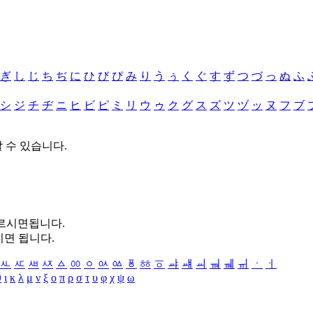
ぎ
し
じ
ち
ぢ
に
ひ
び
ぴ
み
り
う
ぅ
く
ぐ
す
ず
つ
づ
っ
ぬ
ふ
シ
ジ
チ
ヂ
ニ
ヒ
ビ
ピ
ミ
リ
ウ
ゥ
ク
グ
ス
ズ
ツ
ヅ
ッ
ヌ
フ
ブ
할 수 있습니다.
누르시면됩니다.
시면 됩니다.
ㅻ
ㅼ
ㅽ
ㅾ
ㅿ
ㆀ
ㆁ
ㆂ
ㆃ
ㆄ
ㆅ
ㆆ
ㆇ
ㆈ
ㆉ
ㆊ
ㆋ
ㆌ
ㆍ
ㆎ
θ
ι
κ
λ
μ
ν
ξ
ο
π
ρ
σ
τ
υ
φ
χ
ψ
ω