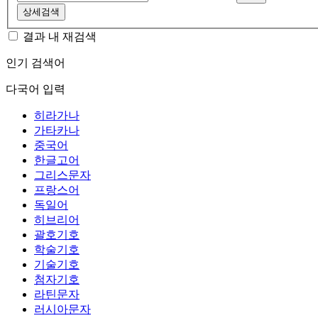
상세검색
결과 내 재검색
인기 검색어
다국어 입력
히라가나
가타카나
중국어
한글고어
그리스문자
프랑스어
독일어
히브리어
괄호기호
학술기호
기술기호
첨자기호
라틴문자
러시아문자