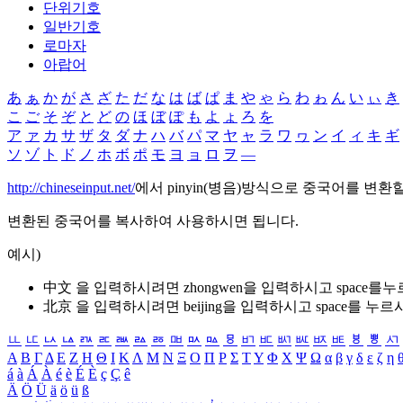
단위기호
일반기호
로마자
아랍어
あ
ぁ
か
が
さ
ざ
た
だ
な
は
ば
ぱ
ま
や
ゃ
ら
わ
ゎ
ん
い
ぃ
き
こ
ご
そ
ぞ
と
ど
の
ほ
ぼ
ぽ
も
よ
ょ
ろ
を
ア
ァ
カ
サ
ザ
タ
ダ
ナ
ハ
バ
パ
マ
ヤ
ャ
ラ
ワ
ヮ
ン
イ
ィ
キ
ギ
ソ
ゾ
ト
ド
ノ
ホ
ボ
ポ
モ
ヨ
ョ
ロ
ヲ
―
http://chineseinput.net/
에서 pinyin(병음)방식으로 중국어를 변환
변환된 중국어를 복사하여 사용하시면 됩니다.
예시)
中文 을 입력하시려면
zhongwen
을 입력하시고 space를
北京 을 입력하시려면
beijing
을 입력하시고 space를 누르
ㅥ
ㅦ
ㅧ
ㅨ
ㅩ
ㅪ
ㅫ
ㅬ
ㅭ
ㅮ
ㅯ
ㅰ
ㅱ
ㅲ
ㅳ
ㅴ
ㅵ
ㅶ
ㅷ
ㅸ
ㅹ
ㅺ
Α
Β
Γ
Δ
Ε
Ζ
Η
Θ
Ι
Κ
Λ
Μ
Ν
Ξ
Ο
Π
Ρ
Σ
Τ
Υ
Φ
Χ
Ψ
Ω
α
β
γ
δ
ε
ζ
η
á
à
Á
À
é
è
É
È
ç
Ç
ê
Ä
Ö
Ü
ä
ö
ü
ß