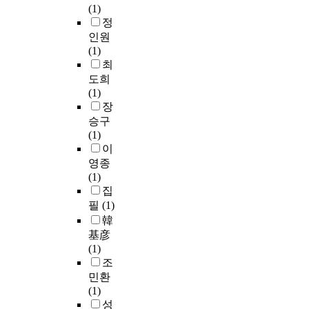
(1)
정
인원
(1)
최
도희
(1)
장
승구
(1)
이
영종
(1)
집
필
(1)
韓
基彦
(1)
조
민환
(1)
성