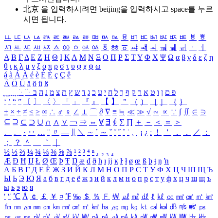
北京 을 입력하시려면
beijing
을 입력하시고 space를 누르
시면 됩니다.
ㅥ
ㅦ
ㅧ
ㅨ
ㅩ
ㅪ
ㅫ
ㅬ
ㅭ
ㅮ
ㅯ
ㅰ
ㅱ
ㅲ
ㅳ
ㅴ
ㅵ
ㅶ
ㅷ
ㅸ
ㅹ
ㅺ
ㅻ
ㅼ
ㅽ
ㅾ
ㅿ
ㆀ
ㆁ
ㆂ
ㆃ
ㆄ
ㆅ
ㆆ
ㆇ
ㆈ
ㆉ
ㆊ
ㆋ
ㆌ
ㆍ
ㆎ
Α
Β
Γ
Δ
Ε
Ζ
Η
Θ
Ι
Κ
Λ
Μ
Ν
Ξ
Ο
Π
Ρ
Σ
Τ
Υ
Φ
Χ
Ψ
Ω
α
β
γ
δ
ε
ζ
η
θ
ι
κ
λ
μ
ν
ξ
ο
π
ρ
σ
τ
υ
φ
χ
ψ
ω
á
à
Á
À
é
è
É
È
ç
Ç
ê
Ä
Ö
Ü
ä
ö
ü
ß
ְ
ֳ
ֲ
ֱ
ָ
ַ
ֵ
ֶ
ִ
ֹ
ּ
ֻ
ׂ
ׁ
ּ
ב
ה
נ
מ
צ
ת
ץ
ש
ד
ג
כ
ע
י
ח
ל
ך
ף
ק
ר
א
ט
ו
ן
ם
פ
‘
’
“
”
〔
〕
〈
〉
「
」
『
』
【
】
＂
（
）
［
］
｛
｝
±
×
÷
≠
≤
≥
∞
∴
♂
♀
∠
⊥
⌒
∂
∇
≡
≒
≪
≫
√
∽
∝
∵
∫
∬
∈
∋
⊆
⊇
⊂
⊃
∪
∩
∧
∨
￢
⇒
⇔
∀
∃
∮
∑
∏
＋
－
＜
＝
＞
、
。
·
‥
…
¨
〃
―
∥
＼
∼
´
～
ˇ
˘
˝
˚
˙
¸
˛
¡
¿
ː
！
＇
，
．
／
：
；
？
＾
＿
｀
｜
½
⅓
⅔
¼
¾
⅛
⅜
⅝
⅞
¹
²
³
⁴
ⁿ
₁
₂
₃
₄
Æ
Ð
Ħ
Ĳ
Ł
Ø
Œ
Þ
Ŧ
Ŋ
æ
đ
ð
ħ
ı
ĳ
ĸ
ŀ
ł
ø
œ
ß
þ
ŧ
ŋ
ŉ
А
Б
В
Г
Д
Е
Ё
Ж
З
И
Й
К
Л
М
Н
О
П
Р
С
Т
У
Ф
Х
Ц
Ч
Ш
Щ
Ъ
Ы
Ь
Э
Ю
Я
а
б
в
г
д
е
ё
ж
з
и
й
к
л
м
н
о
п
р
с
т
у
ф
х
ц
ч
ш
щ
ъ
ы
ь
э
ю
я
′
″
℃
Å
￠
￡
￥
¤
℉
‰
＄
％
Ｆ
￦
㎕
㎖
㎗
ℓ
㎘
㏄
㎣
㎤
㎥
㎦
㎙
㎚
㎛
㎜
㎝
㎞
㎟
㎠
㎡
㎢
㏊
㎍
㎎
㎏
㏏
㎈
㎉
㏈
㎧
㎨
㎰
㎱
㎲
㎳
㎴
㎵
㎶
㎷
㎸
㎹
㎀
㎁
㎂
㎃
㎄
㎺
㎻
㎽
㎾
㎿
㎐
㎑