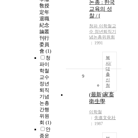
논총 : 한국
敎授
교육의 성
定年
찰 / [
退職
紀念
청파 이학철교
論叢
수 정년퇴직기
념논총위원회
刊行
1991
委員
會
(1)
청
복
사/
파이
대
학철
출
9
교수
신
정년
청
퇴직
(最新)家畜
기념
衛生學
논총
간행
이학철
위원
先進文化社
회
(1)
1987
안
종운