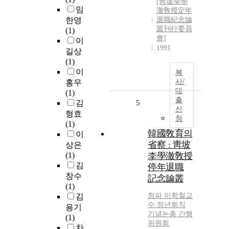
[靑坡李學
임
澈敎授定年
한영
退職紀念論
叢刊行委員
(1)
會]
이
1991
길상
(1)
이
복
사/
홍우
대
(1)
출
김
5
신
형효
청
(1)
韓國敎育의
이
省察 : 靑坡
상은
(1)
李學澈敎授
김
停年退職
창수
記念論叢
(1)
청파
이학철
교
김
수 정년퇴직
용기
기념논총 간행
(1)
위원회
차