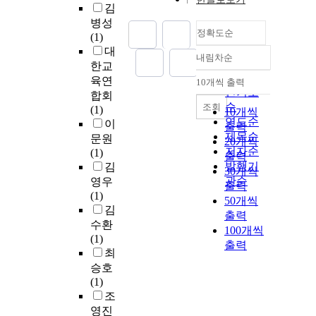
김
병성
정확도순
(1)
대
내림차순
정확도
한교
순
육연
10개씩 출력
내림차순
인기도
합회
순
조회
(1)
10개씩
연도순
이
출력
제목순
문원
20개씩
저자순
(1)
출력
발행기
김
30개씩
관순
영우
출력
(1)
50개씩
김
출력
수환
100개씩
(1)
출력
최
승호
(1)
조
영진