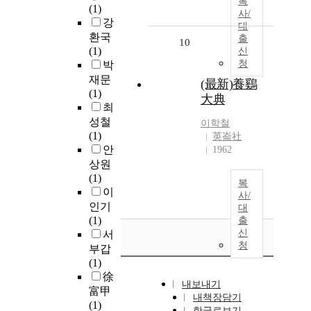
복
(1)
사/
강
대
환국
출
10
(1)
신
청
박
재문
(最新)養鷄
(1)
大典
최
성철
이학철
(1)
英崙社
안
1962
상원
(1)
복
이
사/
인기
대
(1)
출
신
서
청
부갑
(1)
徐
내보내기
富甲
내책장담기
(1)
한글로보기