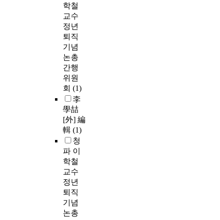
학철
교수
정년
퇴직
기념
논총
간행
위원
회
(1)
李
學喆
[外] 編
輯
(1)
청
파 이
학철
교수
정년
퇴직
기념
논총