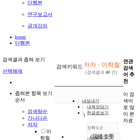
단행본
연구보고서
공개강의
home
단행본
검색결과 좁혀 보기
연관
저자 : 이학철
검색키워드
검색
선택해제
(검색결과
40
건)
어 추
천
좁혀본 항목 보기
이 검
순서
색어
내보내기
로 많
내책장담기
검색량순
한글로보기
이 본
1
가나다순
자료
저자
정확도순
이
(瑞峰李學
학철
내림차순