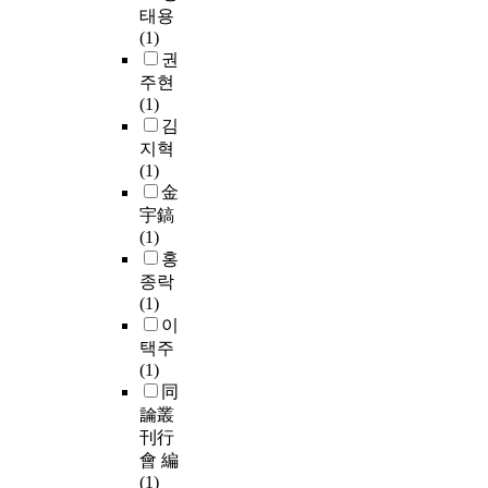
태용
(1)
권
주현
(1)
김
지혁
(1)
金
宇鎬
(1)
홍
종락
(1)
이
택주
(1)
同
論叢
刊行
會 編
(1)