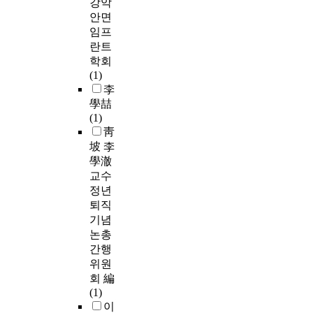
강악
안면
임프
란트
학회
(1)
李
學喆
(1)
靑
坡 李
學澈
교수
정년
퇴직
기념
논총
간행
위원
회 編
(1)
이