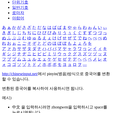
단위기호
일반기호
로마자
아랍어
あ
ぁ
か
が
さ
ざ
た
だ
な
は
ば
ぱ
ま
や
ゃ
ら
わ
ゎ
ん
い
ぃ
き
ぎ
し
じ
ち
ぢ
に
ひ
び
ぴ
み
り
う
ぅ
く
ぐ
す
ず
つ
づ
っ
ぬ
ふ
ぶ
ぷ
む
ゆ
ゅ
る
え
ぇ
け
げ
せ
ぜ
て
で
ね
へ
べ
ぺ
め
れ
お
ぉ
こ
ご
そ
ぞ
と
ど
の
ほ
ぼ
ぽ
も
よ
ょ
ろ
を
ア
ァ
カ
サ
ザ
タ
ダ
ナ
ハ
バ
パ
マ
ヤ
ャ
ラ
ワ
ヮ
ン
イ
ィ
キ
ギ
シ
ジ
チ
ヂ
ニ
ヒ
ビ
ピ
ミ
リ
ウ
ゥ
ク
グ
ス
ズ
ツ
ヅ
ッ
ヌ
フ
ブ
プ
ム
ユ
ュ
ル
エ
ェ
ケ
ゲ
セ
ゼ
テ
デ
ヘ
ベ
ペ
メ
レ
オ
ォ
コ
ゴ
ソ
ゾ
ト
ド
ノ
ホ
ボ
ポ
モ
ヨ
ョ
ロ
ヲ
―
http://chineseinput.net/
에서 pinyin(병음)방식으로 중국어를 변환
할 수 있습니다.
변환된 중국어를 복사하여 사용하시면 됩니다.
예시)
中文 을 입력하시려면
zhongwen
을 입력하시고 space를
누르시면됩니다.