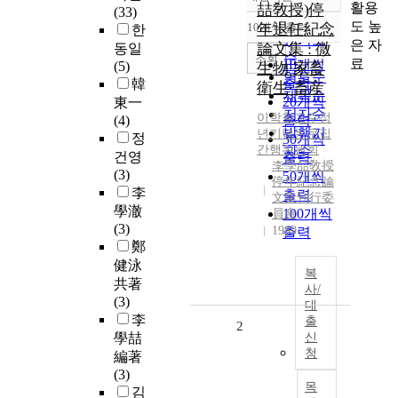
정확도
활용
喆敎授)停
(33)
순
도 높
10개씩 출력
年退任紀念
한
내림차순
인기도
은 자
論文集 : 微
동일
순
조회
료
10개씩
(5)
生物·家畜
연도순
출력
韓
衛生·畜産
제목순
20개씩
東一
저자순
이학철
교수정
(4)
출력
발행기
년기념논문집
정
30개씩
간행위원회
관순
건영
출력
李學喆敎授
(3)
50개씩
停年紀念論
李
출력
文集刊行委
學澈
100개씩
員會
(3)
1989
출력
鄭
健泳
복
共著
사/
(3)
대
李
출
2
學喆
신
청
編著
(3)
목
김