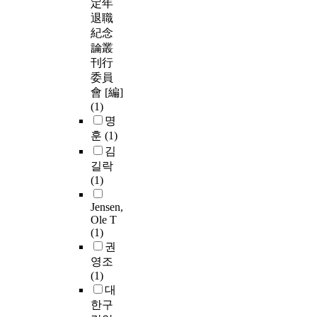
定年
退職
紀念
論叢
刊行
委員
會 [編]
(1)
명
훈
(1)
김
길락
(1)
Jensen,
Ole T
(1)
권
영조
(1)
대
한구