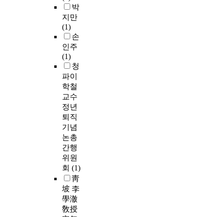
박
지만
(1)
손
인주
(1)
청
파이
학철
교수
정년
퇴직
기념
논총
간행
위원
회
(1)
靑
坡 李
學澈
敎授