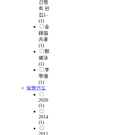
간행
회 편
집].-
(1)
金
鍾協
共著
(1)
鄭
健泳
(1)
李
學澈
(1)
발행연도
2026
(1)
2014
(1)
2011