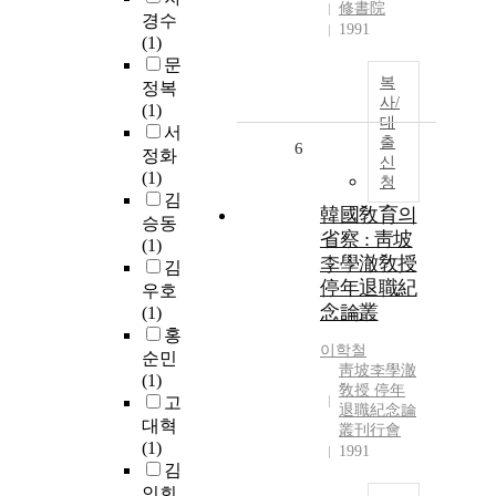
修書院
경수
1991
(1)
문
복
정복
사/
(1)
대
서
출
6
정화
신
(1)
청
김
韓國敎育의
승동
省察 : 靑坡
(1)
李學澈敎授
김
停年退職紀
우호
念論叢
(1)
홍
이학철
순민
靑坡李學澈
(1)
敎授 停年
고
退職紀念論
대혁
叢刊行會
(1)
1991
김
인회