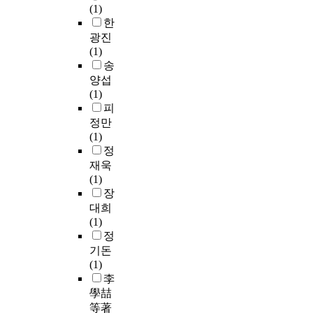
(1)
한
광진
(1)
송
양섭
(1)
피
정만
(1)
정
재욱
(1)
장
대희
(1)
정
기돈
(1)
李
學喆
等著