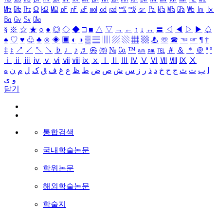
㎒
㎓
㎔
Ω
㏀
㏁
㎊
㎋
㎌
㏖
㏅
㎭
㎮
㎯
㏛
㎩
㎪
㎫
㎬
㏝
㏐
㏓
㏃
㏉
㏜
㏆
§
※
☆
★
○
●
◎
◇
◆
□
■
△
▽
→
←
↑
↓
↔
〓
◁
◀
▷
▶
♤
♠
♡
♥
♧
♣
⊙
◈
▣
◐
◑
▒
▤
▥
▨
▧
▦
▩
♨
☏
☎
☜
☞
¶
†
‡
↕
↗
↙
↖
↘
♭
♩
♪
♬
㉿
㈜
№
㏇
™
㏂
㏘
℡
＃
＆
＊
＠
ª
º
ⅰ
ⅱ
ⅲ
ⅳ
ⅴ
ⅵ
ⅶ
ⅷ
ⅸ
ⅹ
Ⅰ
Ⅱ
Ⅲ
Ⅳ
Ⅴ
Ⅵ
Ⅶ
Ⅷ
Ⅸ
Ⅹ
ا
ب
ت
ث
ج
ح
خ
د
ذ
ر
ز
س
ش
ص
ض
ط
ظ
ع
غ
ف
ق
ک
ل
م
ن
ه
و
ی
닫기
통합검색
국내학술논문
학위논문
해외학술논문
학술지