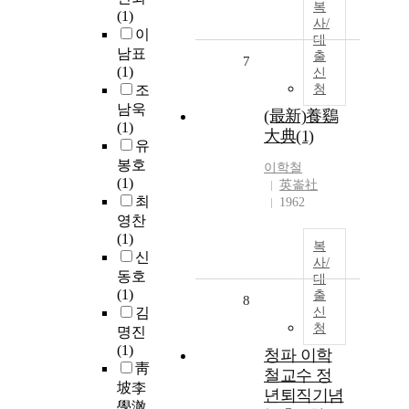
복
(1)
사/
이
대
남표
출
7
(1)
신
조
청
남욱
(最新)養鷄
(1)
大典(1)
유
봉호
이학철
(1)
英崙社
최
1962
영찬
(1)
복
신
사/
동호
대
(1)
출
8
김
신
청
명진
(1)
청파 이학
靑
철교수 정
坡李
년퇴직기념
學澈