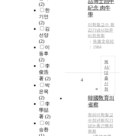
喆博士回甲
(2)
紀念 肉牛
한
學
기언
(2)
이학철
교수 회
김
갑기념사업준
선양
비위원회
(2)
先進文化社
이
1984
동후
(2)
복
李
사/
俊浩
대
著
(2)
출
4
신
박
청
은목
(2)
韓國敎育의
李
省察
學喆
청파
이학철
교
著
(2)
수정년퇴직기
이
념논총간행위
승환
원회
(1)