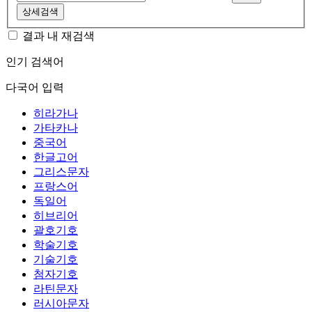
상세검색
결과 내 재검색
인기 검색어
다국어 입력
히라가나
가타카나
중국어
한글고어
그리스문자
프랑스어
독일어
히브리어
괄호기호
학술기호
기술기호
첨자기호
라틴문자
러시아문자