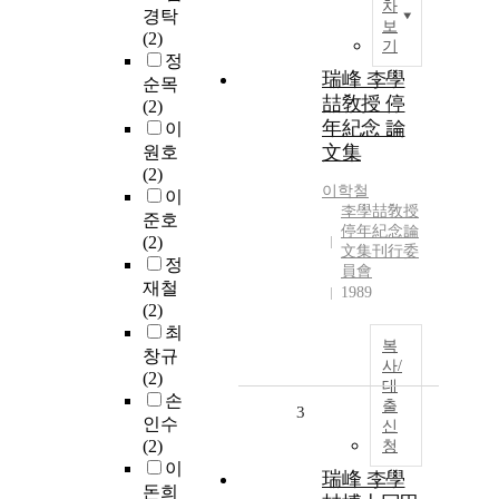
차
경탁
보
(2)
기
정
瑞峰 李學
순목
喆敎授 停
(2)
年紀念 論
이
文集
원호
(2)
이학철
이
李學喆敎授
준호
停年紀念論
(2)
文集刊行委
정
員會
재철
1989
(2)
최
복
창규
사/
(2)
대
손
출
3
인수
신
(2)
청
이
瑞峰 李學
돈희