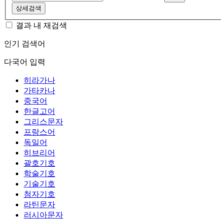
상세검색
결과 내 재검색
인기 검색어
다국어 입력
히라가나
가타카나
중국어
한글고어
그리스문자
프랑스어
독일어
히브리어
괄호기호
학술기호
기술기호
첨자기호
라틴문자
러시아문자