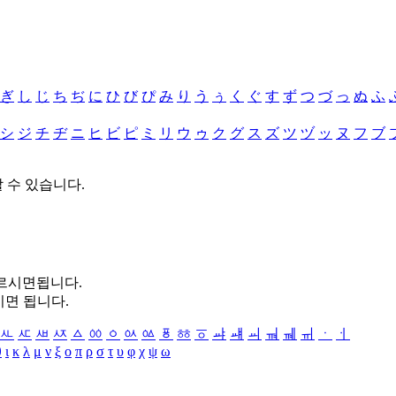
ぎ
し
じ
ち
ぢ
に
ひ
び
ぴ
み
り
う
ぅ
く
ぐ
す
ず
つ
づ
っ
ぬ
ふ
シ
ジ
チ
ヂ
ニ
ヒ
ビ
ピ
ミ
リ
ウ
ゥ
ク
グ
ス
ズ
ツ
ヅ
ッ
ヌ
フ
ブ
할 수 있습니다.
누르시면됩니다.
시면 됩니다.
ㅻ
ㅼ
ㅽ
ㅾ
ㅿ
ㆀ
ㆁ
ㆂ
ㆃ
ㆄ
ㆅ
ㆆ
ㆇ
ㆈ
ㆉ
ㆊ
ㆋ
ㆌ
ㆍ
ㆎ
θ
ι
κ
λ
μ
ν
ξ
ο
π
ρ
σ
τ
υ
φ
χ
ψ
ω