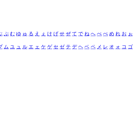
ぶ
ぷ
む
ゆ
ゅ
る
え
ぇ
け
げ
せ
ぜ
て
で
ね
へ
べ
ぺ
め
れ
お
ぉ
プ
ム
ユ
ュ
ル
エ
ェ
ケ
ゲ
セ
ゼ
テ
デ
ヘ
ベ
ペ
メ
レ
オ
ォ
コ
ゴ