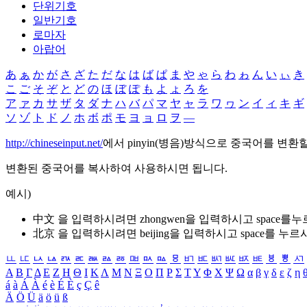
단위기호
일반기호
로마자
아랍어
あ
ぁ
か
が
さ
ざ
た
だ
な
は
ば
ぱ
ま
や
ゃ
ら
わ
ゎ
ん
い
ぃ
き
こ
ご
そ
ぞ
と
ど
の
ほ
ぼ
ぽ
も
よ
ょ
ろ
を
ア
ァ
カ
サ
ザ
タ
ダ
ナ
ハ
バ
パ
マ
ヤ
ャ
ラ
ワ
ヮ
ン
イ
ィ
キ
ギ
ソ
ゾ
ト
ド
ノ
ホ
ボ
ポ
モ
ヨ
ョ
ロ
ヲ
―
http://chineseinput.net/
에서 pinyin(병음)방식으로 중국어를 변환
변환된 중국어를 복사하여 사용하시면 됩니다.
예시)
中文 을 입력하시려면
zhongwen
을 입력하시고 space를
北京 을 입력하시려면
beijing
을 입력하시고 space를 누르
ㅥ
ㅦ
ㅧ
ㅨ
ㅩ
ㅪ
ㅫ
ㅬ
ㅭ
ㅮ
ㅯ
ㅰ
ㅱ
ㅲ
ㅳ
ㅴ
ㅵ
ㅶ
ㅷ
ㅸ
ㅹ
ㅺ
Α
Β
Γ
Δ
Ε
Ζ
Η
Θ
Ι
Κ
Λ
Μ
Ν
Ξ
Ο
Π
Ρ
Σ
Τ
Υ
Φ
Χ
Ψ
Ω
α
β
γ
δ
ε
ζ
η
á
à
Á
À
é
è
É
È
ç
Ç
ê
Ä
Ö
Ü
ä
ö
ü
ß