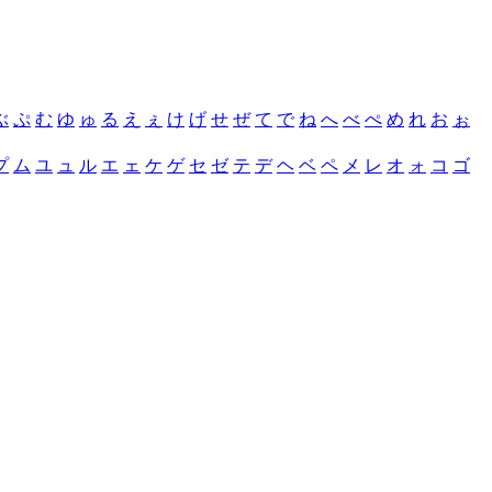
ぶ
ぷ
む
ゆ
ゅ
る
え
ぇ
け
げ
せ
ぜ
て
で
ね
へ
べ
ぺ
め
れ
お
ぉ
プ
ム
ユ
ュ
ル
エ
ェ
ケ
ゲ
セ
ゼ
テ
デ
ヘ
ベ
ペ
メ
レ
オ
ォ
コ
ゴ