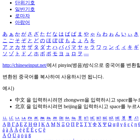
단위기호
일반기호
로마자
아랍어
あ
ぁ
か
が
さ
ざ
た
だ
な
は
ば
ぱ
ま
や
ゃ
ら
わ
ゎ
ん
い
ぃ
き
こ
ご
そ
ぞ
と
ど
の
ほ
ぼ
ぽ
も
よ
ょ
ろ
を
ア
ァ
カ
サ
ザ
タ
ダ
ナ
ハ
バ
パ
マ
ヤ
ャ
ラ
ワ
ヮ
ン
イ
ィ
キ
ギ
ソ
ゾ
ト
ド
ノ
ホ
ボ
ポ
モ
ヨ
ョ
ロ
ヲ
―
http://chineseinput.net/
에서 pinyin(병음)방식으로 중국어를 변환
변환된 중국어를 복사하여 사용하시면 됩니다.
예시)
中文 을 입력하시려면
zhongwen
을 입력하시고 space를
北京 을 입력하시려면
beijing
을 입력하시고 space를 누르
ㅥ
ㅦ
ㅧ
ㅨ
ㅩ
ㅪ
ㅫ
ㅬ
ㅭ
ㅮ
ㅯ
ㅰ
ㅱ
ㅲ
ㅳ
ㅴ
ㅵ
ㅶ
ㅷ
ㅸ
ㅹ
ㅺ
Α
Β
Γ
Δ
Ε
Ζ
Η
Θ
Ι
Κ
Λ
Μ
Ν
Ξ
Ο
Π
Ρ
Σ
Τ
Υ
Φ
Χ
Ψ
Ω
α
β
γ
δ
ε
ζ
η
á
à
Á
À
é
è
É
È
ç
Ç
ê
Ä
Ö
Ü
ä
ö
ü
ß