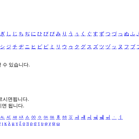
ぎ
し
じ
ち
ぢ
に
ひ
び
ぴ
み
り
う
ぅ
く
ぐ
す
ず
つ
づ
っ
ぬ
ふ
シ
ジ
チ
ヂ
ニ
ヒ
ビ
ピ
ミ
リ
ウ
ゥ
ク
グ
ス
ズ
ツ
ヅ
ッ
ヌ
フ
ブ
할 수 있습니다.
누르시면됩니다.
시면 됩니다.
ㅻ
ㅼ
ㅽ
ㅾ
ㅿ
ㆀ
ㆁ
ㆂ
ㆃ
ㆄ
ㆅ
ㆆ
ㆇ
ㆈ
ㆉ
ㆊ
ㆋ
ㆌ
ㆍ
ㆎ
θ
ι
κ
λ
μ
ν
ξ
ο
π
ρ
σ
τ
υ
φ
χ
ψ
ω