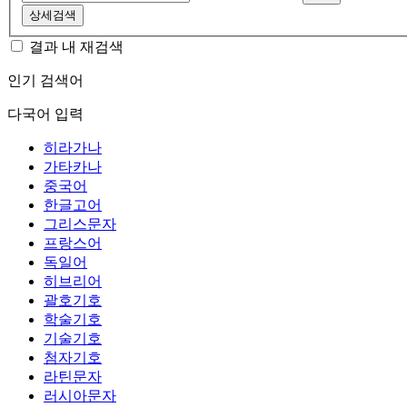
상세검색
결과 내 재검색
인기 검색어
다국어 입력
히라가나
가타카나
중국어
한글고어
그리스문자
프랑스어
독일어
히브리어
괄호기호
학술기호
기술기호
첨자기호
라틴문자
러시아문자