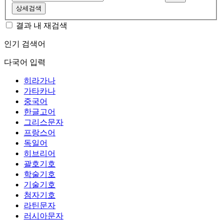
상세검색
결과 내 재검색
인기 검색어
다국어 입력
히라가나
가타카나
중국어
한글고어
그리스문자
프랑스어
독일어
히브리어
괄호기호
학술기호
기술기호
첨자기호
라틴문자
러시아문자