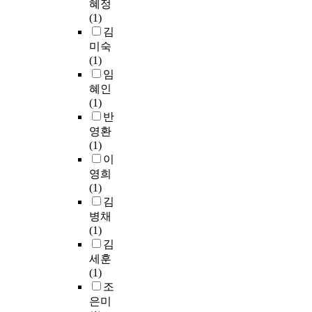
명
a
A
리
혜정
면
이
s
n
의
l
G
L
(1)
서
문
o
c
응
s
의
a
김
흑
제
p
y
답
o
검
c
미숙
연
의
e
o
자
e
색
t
(1)
-
원
r
f
의
m
엔
o
임
흑
인
a
o
설
e
진
b
연
혜인
을
t
f
문
r
으
a
의
(1)
고
i
f
지
g
로
c
거
반
독
o
s
가
i
활
i
리
영환
의
n
h
최
n
용
l
를
(1)
부
t
o
종
g
하
l
멀
이
재
o
r
적
a
였
u
게
영희
로
d
e
으
s
다
s
만
(1)
보
o
w
로
a
.
p
들
김
고
r
i
연
n
G
l
어
병채
있
e
n
구
i
r
a
음
(1)
다
p
d
분
m
a
n
극
김
.
a
f
석
p
p
t
전
세훈
타
i
a
에
o
h
a
체
(1)
인
n
r
활
r
R
r
의
조
을
t
m
용
t
A
u
저
은미
기
(
s
되
a
G
m
항