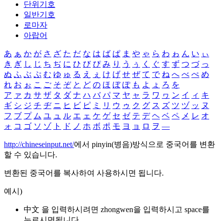
단위기호
일반기호
로마자
아랍어
あ
ぁ
か
が
さ
ざ
た
だ
な
は
ば
ぱ
ま
や
ゃ
ら
わ
ゎ
ん
い
ぃ
き
ぎ
し
じ
ち
ぢ
に
ひ
び
ぴ
み
り
う
ぅ
く
ぐ
す
ず
つ
づ
っ
ぬ
ふ
ぶ
ぷ
む
ゆ
ゅ
る
え
ぇ
け
げ
せ
ぜ
て
で
ね
へ
べ
ぺ
め
れ
お
ぉ
こ
ご
そ
ぞ
と
ど
の
ほ
ぼ
ぽ
も
よ
ょ
ろ
を
ア
ァ
カ
サ
ザ
タ
ダ
ナ
ハ
バ
パ
マ
ヤ
ャ
ラ
ワ
ヮ
ン
イ
ィ
キ
ギ
シ
ジ
チ
ヂ
ニ
ヒ
ビ
ピ
ミ
リ
ウ
ゥ
ク
グ
ス
ズ
ツ
ヅ
ッ
ヌ
フ
ブ
プ
ム
ユ
ュ
ル
エ
ェ
ケ
ゲ
セ
ゼ
テ
デ
ヘ
ベ
ペ
メ
レ
オ
ォ
コ
ゴ
ソ
ゾ
ト
ド
ノ
ホ
ボ
ポ
モ
ヨ
ョ
ロ
ヲ
―
http://chineseinput.net/
에서 pinyin(병음)방식으로 중국어를 변환
할 수 있습니다.
변환된 중국어를 복사하여 사용하시면 됩니다.
예시)
中文 을 입력하시려면
zhongwen
을 입력하시고 space를
누르시면됩니다.