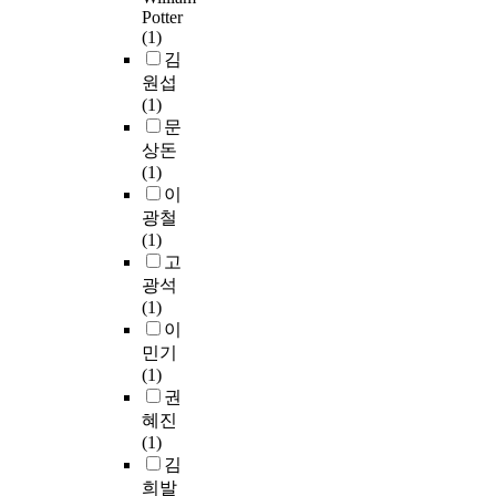
2
e
되
a
A
스
하
Potter
따
0
l
었
n
G
의
(1)
기
라
1
i
다
e
와
기
김
위
서
1
n
.
w
V
능
원섭
해
그
.
c
o
e
성
(1)
최
자
f
r
자
i
c
과
문
근
체
a
e
세
l
t
안
차
상돈
로
b
a
한
r
o
전
세
(1)
양
r
s
연
e
r
성
대
이
면
i
e
구
c
R
을
전
광철
적
c
i
결
o
A
평
지
(1)
인
s
n
과
v
G
가
로
고
개
i
t
를
e
를
하
고
광석
념
n
h
요
r
상
여
체
(1)
이
t
e
약
y
호
건
전
이
며
h
s
하
t
보
강
해
민기
,
e
t
면
e
완
기
질
(1)
다
b
r
다
c
적
능
을
권
뤄
u
u
음
h
으
식
사
혜진
지
d
c
과
n
로
품
용
(1)
는
d
t
같
o
결
등
한
김
태
h
u
다
l
합
재
전
희발
도
i
r