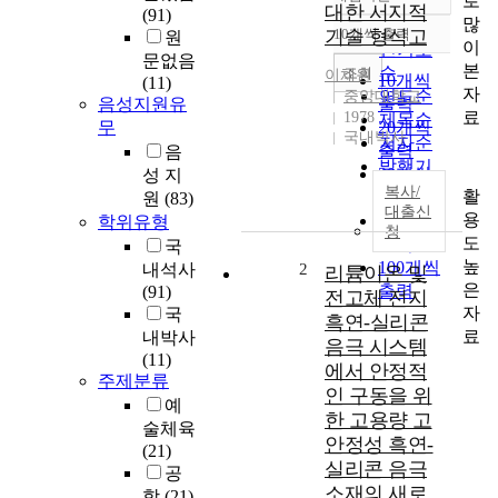
로
정확도
대한 서지적
(91)
많
순
기술 형식고
10개씩 출력
원
내림차순
이
인기도
문없음
본
순
조회
이채원
10개씩
(11)
자
연도순
중앙대학교
음성지원유
출력
료
1978
제목순
무
20개씩
국내박사
저자순
출력
음
발행기
30개씩
성 지
관순
복사/
활
출력
원
(83)
대출신
용
50개씩
학위유형
청
도
출력
국
높
100개씩
내석사
2
리튬이온 및
은
출력
(91)
전고체 전지
자
국
흑연-실리콘
료
내박사
음극 시스템
(11)
에서 안정적
주제분류
인 구동을 위
예
한 고용량 고
술체육
안정성 흑연-
(21)
실리콘 음극
공
소재의 새로
학
(21)