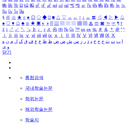
㎒
㎓
㎔
Ω
㏀
㏁
㎊
㎋
㎌
㏖
㏅
㎭
㎮
㎯
㏛
㎩
㎪
㎫
㎬
㏝
㏐
㏓
㏃
㏉
㏜
㏆
§
※
☆
★
○
●
◎
◇
◆
□
■
△
▽
→
←
↑
↓
↔
〓
◁
◀
▷
▶
♤
♠
♡
♥
♧
♣
⊙
◈
▣
◐
◑
▒
▤
▥
▨
▧
▦
▩
♨
☏
☎
☜
☞
¶
†
‡
↕
↗
↙
↖
↘
♭
♩
♪
♬
㉿
㈜
№
㏇
™
㏂
㏘
℡
＃
＆
＊
＠
ª
º
ⅰ
ⅱ
ⅲ
ⅳ
ⅴ
ⅵ
ⅶ
ⅷ
ⅸ
ⅹ
Ⅰ
Ⅱ
Ⅲ
Ⅳ
Ⅴ
Ⅵ
Ⅶ
Ⅷ
Ⅸ
Ⅹ
ا
ب
ت
ث
ج
ح
خ
د
ذ
ر
ز
س
ش
ص
ض
ط
ظ
ع
غ
ف
ق
ک
ل
م
ن
ه
و
ی
닫기
통합검색
국내학술논문
학위논문
해외학술논문
학술지