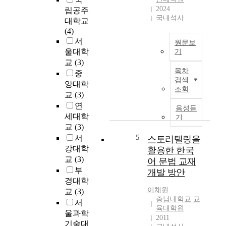
의
a
2024
립공주
이
국내석사
c
대학교
론
c
(4)
용
e
서
량
원문보
l
울대학
인
기
e
3
교
(3)
‘
r
목차
6
중
인
a
검색
0
앙대학
간
t
조회
m
교
(3)
은
e
A
사
연
음성듣
d
h
회
세대학
기
c
/
적
교
(3)
l
g
동
5
서
스토리텔링을
i
으
물
강대학
활용한 한국
m
로
이
교
(3)
a
어 문법 교재
는
다
t
부
개발 방안
원
.
e
경대학
하
’
c
이채원
교
(3)
는
아
충남대학교 교
h
서
에
리
육대학원
a
울과학
너
스
2011
n
지
기술대
토