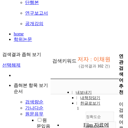
단행본
연구보고서
공개강의
home
학위논문
검색결과 좁혀 보기
연
저자 : 이채원
검색키워드
관
선택해제
(검색결과
102
건)
검
색
어
좁혀본 항목 보기
추
순서
천
내보내기
내책장담기
검색량순
한글로보기
이
가나다순
1
검
원문유무
색
정확도순
원
어
Film 자료에
문있음
내림차순