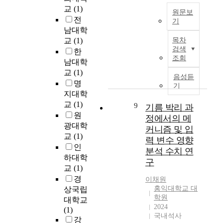
e
그
의
로
자
교
(1)
i
원문보
린
목
주
와
전
기
n
레
표
목
관
남대학
e
스
는
장
받
계
교
(1)
목차
f
토
한
내
고
한
검색
한
f
랑
국
미
있
다
조회
남대학
o
의
어
생
다
.
r
교
(1)
서
의
물
.
음성듣
그
t
비
명
언
과
하
기
러
s
스
지대학
어
인
지
나
t
품
적
체
교
(1)
만
9
기름 박리 과
타
o
질
특
건
기
원
정에서의 메
자
c
과
성
강
존
광대학
와
커니즘 및 입
u
고
을
의
실
교
(1)
의
력 변수 영향
r
객
반
연
리
인
관
분석 수치 연
t
만
영
관
콘
하대학
계
구
a
족
하
성
-
는
교
(1)
i
의
여
이
흑
언
경
이채원
l
영
기
확
연
제
홍익대학교 대
상국립
g
향
업
립
기
나
학원
대학교
r
관
맞
되
반
2024
예
(1)
e
계
춤
면
음
국내석사
측
강
e
에
형
서