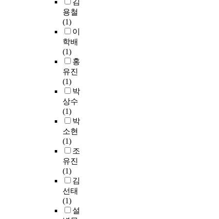
김
t
.
c
련
승
전
된
金
용철
l
통
o
노
인
지
존
)
(1)
y
계
n
드
받
에
재
a
이
u
분
v
가
았
사
이
b
n
학배
석
e
없
으
용
고
o
d
(1)
에
n
는
나
되
,
u
e
홍
는
t
질
,
는
그
t
r
유진
빈
i
의
국
전
렇
B
g
(1)
도
o
에
내
해
기
u
o
박
분
n
대
에
액
에
d
i
석
a
상수
한
서
은
외
d
n
,
l
(1)
답
는
가
롭
h
g
요
h
박
변
파
연
다
i
e
인
i
소현
이
라
성
는
s
n
분
g
(1)
어
바
의
것
t
l
석
h
조
려
이
물
이
s
a
,
-
운
오
유진
질
다
t
r
신
s
한
틱
(1)
로
.
a
g
뢰
u
계
스
김
온
고
t
e
도
l
가
에
선태
도
독
u
m
분
f
있
대
(1)
에
(
e
e
석
u
다
한
설
취
S
a
n
,
r
.
규