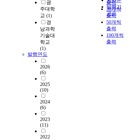
저자순
달
s
결
억
l
광
출력
다
e
p
발행기
라
s
합
원
C
주대학
30개씩
.
f
o
관순
지
u
한
을
E
교
(1)
출력
하
a
n
는
e
H
넘
,
50개씩
경
지
b
d
가
s
y
어
C
출력
남과학
만
r
i
에
i
b
선
a
100개씩
혼
기술대
i
n
대
s
r
반
p
자
출력
학교
c
g
해
i
i
면
a
라
(1)
s
s
서
n
d
,
c
는
발행연도
i
u
도
c
R
기
i
것
n
r
알
r
A
존
t
은
2026
c
g
아
e
G
프
y
(6)
무
l
e
보
a
방
로
l
조
u
i
았
s
식
바
o
2025
건
d
n
다
i
을
이
s
(10)
부
e
d
.
n
제
오
s
정
d
e
연
g
안
틱
2024
및
적
i
m
구
,
(6)
하
스
U
인
n
a
의
t
였
는
n
가
t
n
2023
목
h
으
안
s
?
h
(11)
d
표
e
며
정
t
e
f
를
u
,
성
a
b
2022
o
위
s
데
제
b