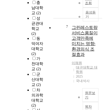
어
h
충
는
조회
s
H
/
남대학
인
t
y
g
음성듣
교
(2)
간
a
b
의
기
을
성
i
r
높
자
균관대
n
i
은
7
그린레스토랑
신
학교
a
d
이
서비스품질이
이
(2)
b
R
론
속
고객만족에
동
l
A
용
한
미치는 영향:
덕여자
e
G
량
사
대학교
환경의식 조
d
기
을
회
(2)
절효과
e
반
가
안
가
v
질
지
에
이채원
천대학
e
의
는
서
대구대학교 대
교
(2)
l
응
실
삶
학원
o
군
답
리
2025
을
p
산대학
시
콘
국내석사
영
m
교
(2)
스
음
위
e
템
차
극
하
원문보
n
구
소
의과학
는
기
t
축
재
대학교
존
,
본
에
를
(2)
재
목차
t
연
관
사