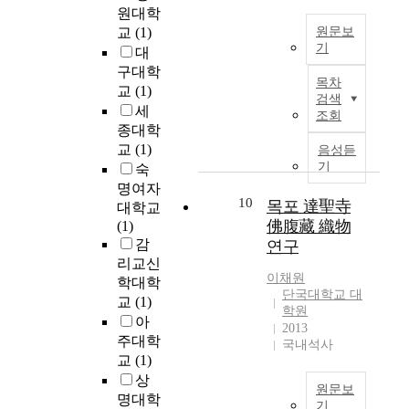
극
할
원대학
n
대
질
장
은
수
교
(1)
원문보
h
해
의
건
실
없
기
o
대
알
응
강
리
는
u
구대학
아
A
답
을
콘
우
목차
s
보
s
교
(1)
(
위
에
연
검색
e
았
i
Q
한
세
의
조회
성
g
다
n
&
기
종대학
한
속
a
.
t
A
능
부
교
(1)
음성듣
에
s
또
e
)
성
피
기
숙
놓
e
한
r
시
소
팽
명여자
여
m
서
e
스
재
10
창
목포 達聖寺
대학교
있
i
비
s
템
에
,
佛腹藏 織物
(1)
다
s
스
t
을
대
E
감
연구
.
s
품
i
개
한
l
리교신
사
i
질
n
발
관
e
이채원
회
학대학
o
과
m
하
심
c
단국대학교 대
적
교
(1)
n
고
a
는
이
학원
t
동
아
s
객
r
2013
것
증
r
물
주대학
.
국내석사
만
i
이
가
o
인
교
(1)
T
족
n
다
하
d
인
상
h
의
e
.
고
e
원문보
간
i
명대학
영
e
이
있
f
기
이