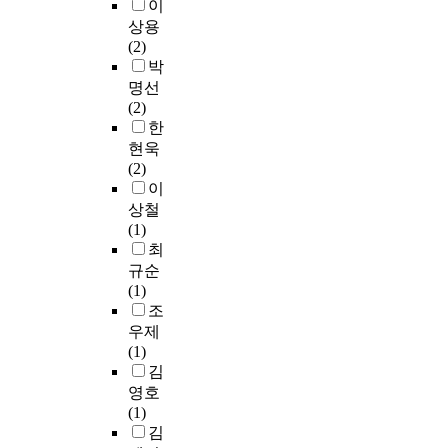
m
이
c
응
a
여
높
하
외
p
상용
e
답
r
지
은
게
로
l
(2)
t
자
a
식
안
되
움
e
박
h
의
t
그
정
고
을
i
명선
e
데
i
래
성
,
가
n
(2)
o
이
o
프
과
사
속
M
한
p
터
n
를
안
이
하
o
현욱
e
코
f
구
전
클
는
k
(2)
r
딩
o
축
성
이
것
p
이
a
및
r
하
을
증
이
o
t
상철
클
a
였
제
가
다
c
i
(1)
리
n
으
공
함
.
i
o
최
닝
o
며
한
에
역
t
n
규순
과
i
,
다
따
설
y
a
(1)
정
l
이
.
라
적
.
l
조
을
s
를
일
입
으
T
e
통
p
우제
G
본
자
로
h
f
해
i
(1)
r
에
가
많
e
f
총
l
김
a
서
미
은
r
i
2
l
영호
p
는
분
학
e
c
8
i
(1)
h
열
화
자
w
i
1
s
김
R
처
되
는
a
e