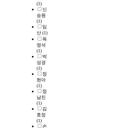
.
o
한
가
고
(1)
에
s
a
먼
g
H
능
체
신
따
t
l
저
y
y
성
전
라
승원
(
c
그
b
b
을
지
전
(1)
腹
a
린
e
r
검
에
혀
임
藏
p
레
c
i
토
대
다
산
(1)
物
a
스
a
d
하
한
른
)
옥
c
토
u
R
고
관
결
w
영석
i
랑
s
A
과
심
과
a
(1)
t
의
e
G
학
이
를
s
박
y
서
i
를
적
증
가
r
성경
o
비
t
제
근
가
져
e
(1)
f
스
h
안
거
하
온
c
정
s
품
a
하
와
고
다
o
현아
u
질
s
였
정
있
.
v
(1)
b
인
c
으
책
다
고
e
정
s
결
h
며
개
.
독
r
남진
t
과
a
,
선
그
이
e
(1)
r
품
r
이
방
중
온
d
김
u
질
a
를
안
액
전
a
c
효정
,
c
통
을
체
히
n
t
(1)
상
t
해
제
전
이
d
u
손
호
e
특
시
해