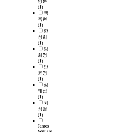
약
병문
o
t
t
상
o
이
제
하
(1)
l
D
,
관
i
러
기
며
백
i
a
a
분
l
한
준
화
욱현
t
l
c
석
,
문
이
재
(1)
u
s
c
,
l
제
확
발
한
d
u
o
다
o
를
립
생
성희
e
n
m
중
w
해
되
의
(1)
)
g
p
회
-
결
지
문
임
은
t
a
귀
s
하
않
제
희정
혼
e
n
분
u
기
았
점
(1)
자
m
i
석
l
위
다
이
안
인
p
e
,
f
해
.
있
윤영
상
l
d
위
u
본
본
다
(1)
태
e
b
계
r
연
연
.
심
나
i
y
적
o
구
구
이
태섭
상
n
a
회
i
는
는
러
(1)
황
A
p
귀
l
G
파
한
최
을
u
a
분
n
r
라
문
의
성철
g
r
석
e
a
바
제
미
(1)
u
a
이
e
p
이
를
한
s
l
실
d
h
오
해
James
다
t
l
시
s
R
틱
결
William
.