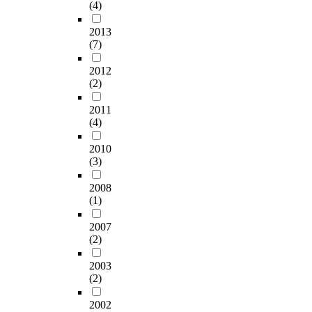
f
다
n
(4)
용
를
i
만
a
f
.
d
하
가
a
들
k
s
2013
연
i
였
지
t
었
b
(7)
h
구
n
다
고
i
다
o
o
수
g
.
있
o
.
j
2012
r
행
.
한
다
n
하
e
(2)
e
은
A
국
.
을
지
o
w
그
c
어
파
통
만
2011
n
i
린
c
의
라
한
(4)
이
(
n
레
o
언
바
실
런
極
d
스
r
어
이
리
2010
시
樂
p
토
d
적
오
콘
(3)
대
寶
o
랑
i
특
틱
의
에
殿
w
이
n
성
스
2008
3
외
)
e
용
g
(1)
을
는
0
로
a
r
경
l
고
불
0
움
n
e
2007
험
y
려
활
%
을
d
(2)
m
이
,
하
성
에
호
M
e
있
o
여
화
달
소
y
2003
r
는
i
L
된
하
하
u
(2)
g
고
l
L
프
는
는
n
i
객
r
M
로
부
사
2002
g
n
3
e
프
바