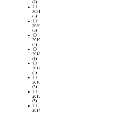
오
u
(7)
r
해
e
이
약
l
늘
d
r
본
o
터
과
e
날
2021
d
e
연
f
소
면
S
(5)
S
h
n
구
l
스
역
E
N
i
e
와
o
로
저
I
2020
S
s
w
관
w
기
하
등
(6)
의
t
a
련
-
업
소
문
발
r
b
된
s
분
비
2019
제
달
e
l
문
u
(4)
석
자
점
은
c
e
헌
l
보
에
들
현
o
e
2018
조
f
고
대
을
대
v
(1)
n
사
u
서
한
유
사
e
e
및
r
와
감
발
회
r
2017
r
실
o
시
염
한
를
e
(5)
g
증
i
장
위
다
‘
d
y
조
l
동
험
.
초
2016
i
,
사
i
향
성
또
(5)
연
n
w
를
s
보
이
한
결
G
i
병
e
고
라
L
2015
’
e
t
행
x
서
는
i
(5)
사
u
h
하
p
를
한
t
회
k
o
였
a
활
계
2014
h
로
r