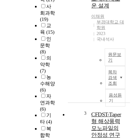
운 설계
사
회과학
이채원
(19)
부경대학교 대
교
학원
육
(15)
2023
인
국내석사
문학
(8)
원문보
의
기
약학
리
(7)
목차
튬
농
검색
이
수해양
조회
온
(6)
배
음성듣
자
터
기
연과학
리
(6)
의
3
CFDST-Taper
기
높
형 해상풍력
타
(4)
고
모노파일의
복
안
안정성 연구
합학
정