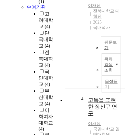
(1)
적
이채원
수여기관
인
전북대학교 대
고
에
학원
려대학
너
2025
교
(4)
지
국내석사
단
밀
국대학
도
원문보
에
교
(4)
기
대
전
I
한
북대학
목차
n
요
교
(4)
검색
t
구
조회
국
h
가
민대학
e
증
음성듣
교
(4)
c
기
가
부
o
하
산대학
n
4
고독을 표현
고
교
(4)
t
있
한 장신구 연
e
이
지
구
x
화여자
만
t
대학교
흑
이채원
o
(4)
국민대학교 일
연
f
국
반대학원