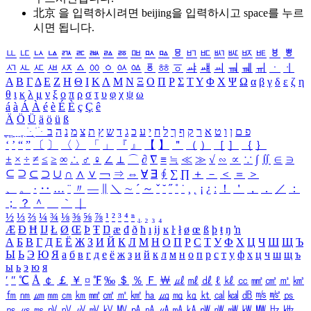
北京 을 입력하시려면
beijing
을 입력하시고 space를 누르
시면 됩니다.
ㅥ
ㅦ
ㅧ
ㅨ
ㅩ
ㅪ
ㅫ
ㅬ
ㅭ
ㅮ
ㅯ
ㅰ
ㅱ
ㅲ
ㅳ
ㅴ
ㅵ
ㅶ
ㅷ
ㅸ
ㅹ
ㅺ
ㅻ
ㅼ
ㅽ
ㅾ
ㅿ
ㆀ
ㆁ
ㆂ
ㆃ
ㆄ
ㆅ
ㆆ
ㆇ
ㆈ
ㆉ
ㆊ
ㆋ
ㆌ
ㆍ
ㆎ
Α
Β
Γ
Δ
Ε
Ζ
Η
Θ
Ι
Κ
Λ
Μ
Ν
Ξ
Ο
Π
Ρ
Σ
Τ
Υ
Φ
Χ
Ψ
Ω
α
β
γ
δ
ε
ζ
η
θ
ι
κ
λ
μ
ν
ξ
ο
π
ρ
σ
τ
υ
φ
χ
ψ
ω
á
à
Á
À
é
è
É
È
ç
Ç
ê
Ä
Ö
Ü
ä
ö
ü
ß
ְ
ֳ
ֲ
ֱ
ָ
ַ
ֵ
ֶ
ִ
ֹ
ּ
ֻ
ׂ
ׁ
ּ
ב
ה
נ
מ
צ
ת
ץ
ש
ד
ג
כ
ע
י
ח
ל
ך
ף
ק
ר
א
ט
ו
ן
ם
פ
‘
’
“
”
〔
〕
〈
〉
「
」
『
』
【
】
＂
（
）
［
］
｛
｝
±
×
÷
≠
≤
≥
∞
∴
♂
♀
∠
⊥
⌒
∂
∇
≡
≒
≪
≫
√
∽
∝
∵
∫
∬
∈
∋
⊆
⊇
⊂
⊃
∪
∩
∧
∨
￢
⇒
⇔
∀
∃
∮
∑
∏
＋
－
＜
＝
＞
、
。
·
‥
…
¨
〃
―
∥
＼
∼
´
～
ˇ
˘
˝
˚
˙
¸
˛
¡
¿
ː
！
＇
，
．
／
：
；
？
＾
＿
｀
｜
½
⅓
⅔
¼
¾
⅛
⅜
⅝
⅞
¹
²
³
⁴
ⁿ
₁
₂
₃
₄
Æ
Ð
Ħ
Ĳ
Ł
Ø
Œ
Þ
Ŧ
Ŋ
æ
đ
ð
ħ
ı
ĳ
ĸ
ŀ
ł
ø
œ
ß
þ
ŧ
ŋ
ŉ
А
Б
В
Г
Д
Е
Ё
Ж
З
И
Й
К
Л
М
Н
О
П
Р
С
Т
У
Ф
Х
Ц
Ч
Ш
Щ
Ъ
Ы
Ь
Э
Ю
Я
а
б
в
г
д
е
ё
ж
з
и
й
к
л
м
н
о
п
р
с
т
у
ф
х
ц
ч
ш
щ
ъ
ы
ь
э
ю
я
′
″
℃
Å
￠
￡
￥
¤
℉
‰
＄
％
Ｆ
￦
㎕
㎖
㎗
ℓ
㎘
㏄
㎣
㎤
㎥
㎦
㎙
㎚
㎛
㎜
㎝
㎞
㎟
㎠
㎡
㎢
㏊
㎍
㎎
㎏
㏏
㎈
㎉
㏈
㎧
㎨
㎰
㎱
㎲
㎳
㎴
㎵
㎶
㎷
㎸
㎹
㎀
㎁
㎂
㎃
㎄
㎺
㎻
㎽
㎾
㎿
㎐
㎑