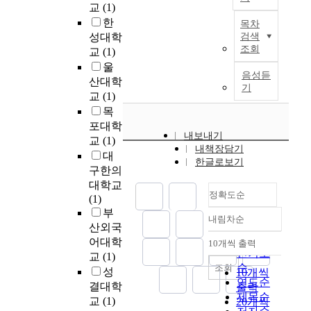
s
교
(1)
향
n
를
다
a
집
T
h
관
v
한
위
.
i
목차
단
h
a
계
i
해
국
성대학
검색
l
내
i
s
사
r
조회
G
내
교
(1)
u
에
s
p
이
o
r
건
r
울
서
a
r
음성듣
에
n
a
강
e
산대학
소
r
기
e
고
m
p
기
및
교
(1)
통
t
c
객
e
h
능
부
목
하
i
i
의
n
R
식
반
지
포대학
c
p
환
t
A
품
응
내보내기
못
교
(1)
l
i
경
a
G
시
에
내책장담기
하
e
대
t
의
l
와
장
한글로보기
의
고
i
구한의
a
식
p
V
이
한
격
s
대학교
t
에
o
e
2
l
리
정확도순
s
(1)
e
따
l
c
0
o
될
t
부
d
라
l
t
2
w
내림차순
때
정확도
u
산외국
a
미
u
o
3
i
고
d
순
어대학
c
치
t
10개씩 출력
r
년
n
내림차순
독
y
인기도
o
교
(1)
는
i
R
6
i
이
o
순
조회
r
영
o
성
10개씩
A
조
t
시
f
연도순
r
향
n
결대학
G
2
출력
i
작
t
제목순
e
이
i
를
천
교
(1)
20개씩
a
된
h
s