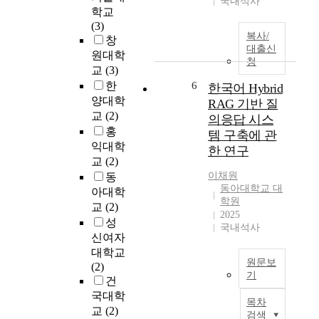
국내석사
g
밀
학교
텔
e
도
(3)
레
a
복사/
를
창
스
n
대출신
달
원대학
(
청
d
성
교
(3)
A
t
하
한
6
r
한국어 Hybrid
h
기
i
양대학
RAG 기반 질
e
어
s
교
(2)
의응답 시스
i
렵
t
홍
템 구축에 관
m
다
o
익대학
p
한 연구
.
t
교
(2)
e
그
l
이채원
동
r
래
e
동아대학교 대
a
아대학
서
,
학원
t
교
(2)
최
3
2025
i
성
근
국내석사
4
v
신여자
3
0
e
대학교
5
B
f
원문보
(2)
7
.
기
o
건
9
C
r
한
m
국대학
.
목차
s
국
A
교
(2)
)
검색
u