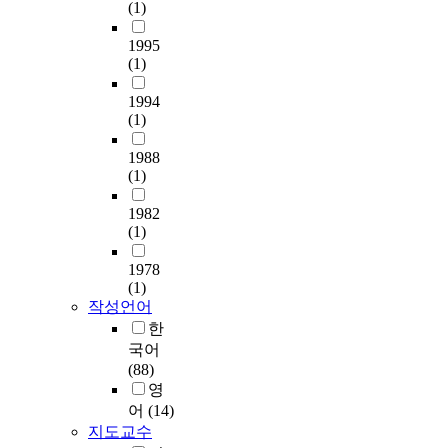
피
(1)
람
b
g
0
c
롬
이
팽
은
u
a
0
o
프
오
창
1995
갈
j
s
명
v
트
틱
이
(1)
수
e
a
을
e
에
스
발
록
o
f
대
r
생
균
1994
생
늘
n
o
상
y
(1)
략
체
하
어
(
c
으
t
어
로
며
나
冥
a
1988
로
e
복
서
그
고
府
(1)
l
설
c
원
살
로
있
殿
p
문
h
및
아
인
다
)
1982
o
조
n
의
있
해
.
a
(1)
i
사
o
존
는
실
과
t
n
를
l
구
미
리
잉
1978
D
t
실
o
문
생
콘
(1)
된
a
.
시
g
분
물
입
작성언어
소
l
T
하
y
석
을
자
한
통
s
o
였
i
기
포
에
체
국어
u
e
다
n
법
함
균
계
(88)
n
n
.
p
을
하
열
가
영
g
h
설
r
적
지
이
오
어
(14)
t
a
문
e
용
않
발
히
e
지도교수
n
지
p
하
아
생
려