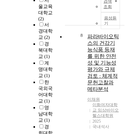
서
로
검색
h
구
한
용
울교육
조회
보
e
는
연
한
대학교
았
r
그
구
실
음성듣
(2)
다
e
린
경
리
기
서
.
h
레
영
콘
경대학
이
a
스
정
8
-
파라바이오틱
교
(2)
렇
s
토
보
흑
스의 건강기
게
경
b
랑
학
연
능식품 등재
우
북대학
e
이
과
복
리
를 위한 안전
교
(1)
e
용
이
합
는
성 및 기능성
계
n
경
채
체
의
평가와 규제
명대학
a
험
원
기
도
교
(1)
검토 : 체계적
g
이
지
반
했
l
한
문헌고찰과
있
도
음
건
o
는
국외국
메타분석
교
극
의
b
고
어대학
수
이
도
a
이채원
객
이
교
(1)
차
하
이화여자대학
l
을
강
세
영
지
교 임상바이오
s
대
배
대
남대학
않
헬스대학원
u
상
본
대
교
(1)
았
2025
r
으
연
안
경
국내석사
건
g
로
구
으
희대학
타