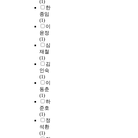
(1)
준
改
,
었
n
는
L
이
한
으
彩
w
으
t
정
-
증
로
종임
)
i
며
r
보
1
가
세
(1)
a
n
설
e
확
3
하
상
이
n
d
문
s
장
7
는
을
윤정
d
t
내
e
과
이
문
바
(1)
p
u
용
a
잠
특
제
라
심
l
r
을
r
재
정
점
보
a
재철
b
바
c
적
보
이
는
t
(1)
i
탕
h
지
건
있
개
i
김
n
으
t
식
용
다
인
n
인숙
e
로
o
추
식
.
은
g
(1)
s
통
p
론
품
자
w
이
a
계
i
에
(
이
기
i
동춘
r
분
c
강
F
와
자
t
(1)
e
석
.
점
O
동
신
h
하
c
을
U
이
S
시
으
g
준호
u
실
n
있
H
에
로
o
(1)
r
시
l
지
U
리
부
l
정
r
하
i
만
)
튬
터
d
석환
e
였
k
,
으
이
소
(
(1)
n
다
e
관
로
온
외
改