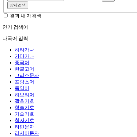
상세검색
결과 내 재검색
인기 검색어
다국어 입력
히라가나
가타카나
중국어
한글고어
그리스문자
프랑스어
독일어
히브리어
괄호기호
학술기호
기술기호
첨자기호
라틴문자
러시아문자