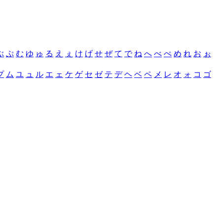
ぶ
ぷ
む
ゆ
ゅ
る
え
ぇ
け
げ
せ
ぜ
て
で
ね
へ
べ
ぺ
め
れ
お
ぉ
プ
ム
ユ
ュ
ル
エ
ェ
ケ
ゲ
セ
ゼ
テ
デ
ヘ
ベ
ペ
メ
レ
オ
ォ
コ
ゴ