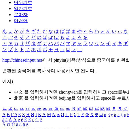
단위기호
일반기호
로마자
아랍어
あ
ぁ
か
が
さ
ざ
た
だ
な
は
ば
ぱ
ま
や
ゃ
ら
わ
ゎ
ん
い
ぃ
き
こ
ご
そ
ぞ
と
ど
の
ほ
ぼ
ぽ
も
よ
ょ
ろ
を
ア
ァ
カ
サ
ザ
タ
ダ
ナ
ハ
バ
パ
マ
ヤ
ャ
ラ
ワ
ヮ
ン
イ
ィ
キ
ギ
ソ
ゾ
ト
ド
ノ
ホ
ボ
ポ
モ
ヨ
ョ
ロ
ヲ
―
http://chineseinput.net/
에서 pinyin(병음)방식으로 중국어를 변환
변환된 중국어를 복사하여 사용하시면 됩니다.
예시)
中文 을 입력하시려면
zhongwen
을 입력하시고 space를
北京 을 입력하시려면
beijing
을 입력하시고 space를 누르
ㅥ
ㅦ
ㅧ
ㅨ
ㅩ
ㅪ
ㅫ
ㅬ
ㅭ
ㅮ
ㅯ
ㅰ
ㅱ
ㅲ
ㅳ
ㅴ
ㅵ
ㅶ
ㅷ
ㅸ
ㅹ
ㅺ
Α
Β
Γ
Δ
Ε
Ζ
Η
Θ
Ι
Κ
Λ
Μ
Ν
Ξ
Ο
Π
Ρ
Σ
Τ
Υ
Φ
Χ
Ψ
Ω
α
β
γ
δ
ε
ζ
η
á
à
Á
À
é
è
É
È
ç
Ç
ê
Ä
Ö
Ü
ä
ö
ü
ß