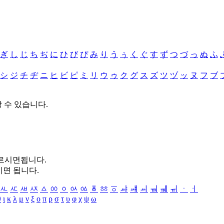
ぎ
し
じ
ち
ぢ
に
ひ
び
ぴ
み
り
う
ぅ
く
ぐ
す
ず
つ
づ
っ
ぬ
ふ
シ
ジ
チ
ヂ
ニ
ヒ
ビ
ピ
ミ
リ
ウ
ゥ
ク
グ
ス
ズ
ツ
ヅ
ッ
ヌ
フ
ブ
할 수 있습니다.
누르시면됩니다.
시면 됩니다.
ㅻ
ㅼ
ㅽ
ㅾ
ㅿ
ㆀ
ㆁ
ㆂ
ㆃ
ㆄ
ㆅ
ㆆ
ㆇ
ㆈ
ㆉ
ㆊ
ㆋ
ㆌ
ㆍ
ㆎ
θ
ι
κ
λ
μ
ν
ξ
ο
π
ρ
σ
τ
υ
φ
χ
ψ
ω