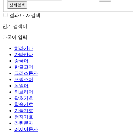
상세검색
결과 내 재검색
인기 검색어
다국어 입력
히라가나
가타카나
중국어
한글고어
그리스문자
프랑스어
독일어
히브리어
괄호기호
학술기호
기술기호
첨자기호
라틴문자
러시아문자