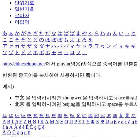
단위기호
일반기호
로마자
아랍어
あ
ぁ
か
が
さ
ざ
た
だ
な
は
ば
ぱ
ま
や
ゃ
ら
わ
ゎ
ん
い
ぃ
き
こ
ご
そ
ぞ
と
ど
の
ほ
ぼ
ぽ
も
よ
ょ
ろ
を
ア
ァ
カ
サ
ザ
タ
ダ
ナ
ハ
バ
パ
マ
ヤ
ャ
ラ
ワ
ヮ
ン
イ
ィ
キ
ギ
ソ
ゾ
ト
ド
ノ
ホ
ボ
ポ
モ
ヨ
ョ
ロ
ヲ
―
http://chineseinput.net/
에서 pinyin(병음)방식으로 중국어를 변환
변환된 중국어를 복사하여 사용하시면 됩니다.
예시)
中文 을 입력하시려면
zhongwen
을 입력하시고 space를
北京 을 입력하시려면
beijing
을 입력하시고 space를 누르
ㅥ
ㅦ
ㅧ
ㅨ
ㅩ
ㅪ
ㅫ
ㅬ
ㅭ
ㅮ
ㅯ
ㅰ
ㅱ
ㅲ
ㅳ
ㅴ
ㅵ
ㅶ
ㅷ
ㅸ
ㅹ
ㅺ
Α
Β
Γ
Δ
Ε
Ζ
Η
Θ
Ι
Κ
Λ
Μ
Ν
Ξ
Ο
Π
Ρ
Σ
Τ
Υ
Φ
Χ
Ψ
Ω
α
β
γ
δ
ε
ζ
η
á
à
Á
À
é
è
É
È
ç
Ç
ê
Ä
Ö
Ü
ä
ö
ü
ß