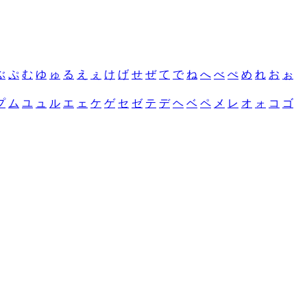
ぶ
ぷ
む
ゆ
ゅ
る
え
ぇ
け
げ
せ
ぜ
て
で
ね
へ
べ
ぺ
め
れ
お
ぉ
プ
ム
ユ
ュ
ル
エ
ェ
ケ
ゲ
セ
ゼ
テ
デ
ヘ
ベ
ペ
メ
レ
オ
ォ
コ
ゴ