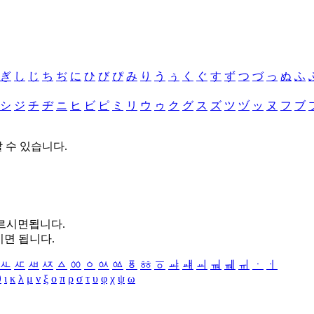
ぎ
し
じ
ち
ぢ
に
ひ
び
ぴ
み
り
う
ぅ
く
ぐ
す
ず
つ
づ
っ
ぬ
ふ
シ
ジ
チ
ヂ
ニ
ヒ
ビ
ピ
ミ
リ
ウ
ゥ
ク
グ
ス
ズ
ツ
ヅ
ッ
ヌ
フ
ブ
할 수 있습니다.
누르시면됩니다.
시면 됩니다.
ㅻ
ㅼ
ㅽ
ㅾ
ㅿ
ㆀ
ㆁ
ㆂ
ㆃ
ㆄ
ㆅ
ㆆ
ㆇ
ㆈ
ㆉ
ㆊ
ㆋ
ㆌ
ㆍ
ㆎ
θ
ι
κ
λ
μ
ν
ξ
ο
π
ρ
σ
τ
υ
φ
χ
ψ
ω