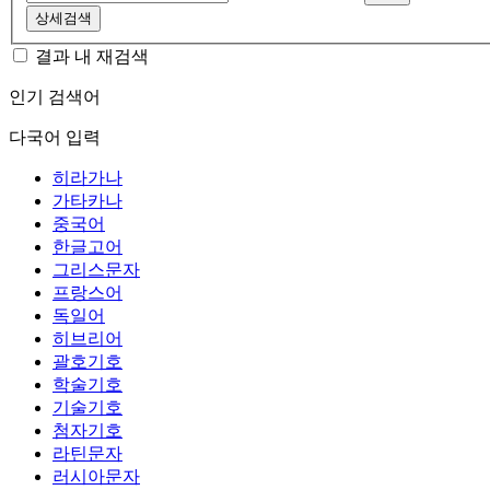
상세검색
결과 내 재검색
인기 검색어
다국어 입력
히라가나
가타카나
중국어
한글고어
그리스문자
프랑스어
독일어
히브리어
괄호기호
학술기호
기술기호
첨자기호
라틴문자
러시아문자