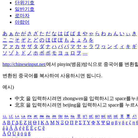
단위기호
일반기호
로마자
아랍어
あ
ぁ
か
が
さ
ざ
た
だ
な
は
ば
ぱ
ま
や
ゃ
ら
わ
ゎ
ん
い
ぃ
き
こ
ご
そ
ぞ
と
ど
の
ほ
ぼ
ぽ
も
よ
ょ
ろ
を
ア
ァ
カ
サ
ザ
タ
ダ
ナ
ハ
バ
パ
マ
ヤ
ャ
ラ
ワ
ヮ
ン
イ
ィ
キ
ギ
ソ
ゾ
ト
ド
ノ
ホ
ボ
ポ
モ
ヨ
ョ
ロ
ヲ
―
http://chineseinput.net/
에서 pinyin(병음)방식으로 중국어를 변환
변환된 중국어를 복사하여 사용하시면 됩니다.
예시)
中文 을 입력하시려면
zhongwen
을 입력하시고 space를
北京 을 입력하시려면
beijing
을 입력하시고 space를 누르
ㅥ
ㅦ
ㅧ
ㅨ
ㅩ
ㅪ
ㅫ
ㅬ
ㅭ
ㅮ
ㅯ
ㅰ
ㅱ
ㅲ
ㅳ
ㅴ
ㅵ
ㅶ
ㅷ
ㅸ
ㅹ
ㅺ
Α
Β
Γ
Δ
Ε
Ζ
Η
Θ
Ι
Κ
Λ
Μ
Ν
Ξ
Ο
Π
Ρ
Σ
Τ
Υ
Φ
Χ
Ψ
Ω
α
β
γ
δ
ε
ζ
η
á
à
Á
À
é
è
É
È
ç
Ç
ê
Ä
Ö
Ü
ä
ö
ü
ß