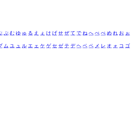
ぶ
ぷ
む
ゆ
ゅ
る
え
ぇ
け
げ
せ
ぜ
て
で
ね
へ
べ
ぺ
め
れ
お
ぉ
プ
ム
ユ
ュ
ル
エ
ェ
ケ
ゲ
セ
ゼ
テ
デ
ヘ
ベ
ペ
メ
レ
オ
ォ
コ
ゴ