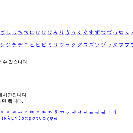
ぎ
し
じ
ち
ぢ
に
ひ
び
ぴ
み
り
う
ぅ
く
ぐ
す
ず
つ
づ
っ
ぬ
ふ
シ
ジ
チ
ヂ
ニ
ヒ
ビ
ピ
ミ
リ
ウ
ゥ
ク
グ
ス
ズ
ツ
ヅ
ッ
ヌ
フ
ブ
할 수 있습니다.
누르시면됩니다.
시면 됩니다.
ㅻ
ㅼ
ㅽ
ㅾ
ㅿ
ㆀ
ㆁ
ㆂ
ㆃ
ㆄ
ㆅ
ㆆ
ㆇ
ㆈ
ㆉ
ㆊ
ㆋ
ㆌ
ㆍ
ㆎ
θ
ι
κ
λ
μ
ν
ξ
ο
π
ρ
σ
τ
υ
φ
χ
ψ
ω