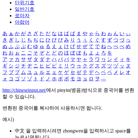
단위기호
일반기호
로마자
아랍어
あ
ぁ
か
が
さ
ざ
た
だ
な
は
ば
ぱ
ま
や
ゃ
ら
わ
ゎ
ん
い
ぃ
き
ぎ
し
じ
ち
ぢ
に
ひ
び
ぴ
み
り
う
ぅ
く
ぐ
す
ず
つ
づ
っ
ぬ
ふ
ぶ
ぷ
む
ゆ
ゅ
る
え
ぇ
け
げ
せ
ぜ
て
で
ね
へ
べ
ぺ
め
れ
お
ぉ
こ
ご
そ
ぞ
と
ど
の
ほ
ぼ
ぽ
も
よ
ょ
ろ
を
ア
ァ
カ
サ
ザ
タ
ダ
ナ
ハ
バ
パ
マ
ヤ
ャ
ラ
ワ
ヮ
ン
イ
ィ
キ
ギ
シ
ジ
チ
ヂ
ニ
ヒ
ビ
ピ
ミ
リ
ウ
ゥ
ク
グ
ス
ズ
ツ
ヅ
ッ
ヌ
フ
ブ
プ
ム
ユ
ュ
ル
エ
ェ
ケ
ゲ
セ
ゼ
テ
デ
ヘ
ベ
ペ
メ
レ
オ
ォ
コ
ゴ
ソ
ゾ
ト
ド
ノ
ホ
ボ
ポ
モ
ヨ
ョ
ロ
ヲ
―
http://chineseinput.net/
에서 pinyin(병음)방식으로 중국어를 변환
할 수 있습니다.
변환된 중국어를 복사하여 사용하시면 됩니다.
예시)
中文 을 입력하시려면
zhongwen
을 입력하시고 space를
누르시면됩니다.