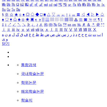
㎒
㎓
㎔
Ω
㏀
㏁
㎊
㎋
㎌
㏖
㏅
㎭
㎮
㎯
㏛
㎩
㎪
㎫
㎬
㏝
㏐
㏓
㏃
㏉
㏜
㏆
§
※
☆
★
○
●
◎
◇
◆
□
■
△
▽
→
←
↑
↓
↔
〓
◁
◀
▷
▶
♤
♠
♡
♥
♧
♣
⊙
◈
▣
◐
◑
▒
▤
▥
▨
▧
▦
▩
♨
☏
☎
☜
☞
¶
†
‡
↕
↗
↙
↖
↘
♭
♩
♪
♬
㉿
㈜
№
㏇
™
㏂
㏘
℡
＃
＆
＊
＠
ª
º
ⅰ
ⅱ
ⅲ
ⅳ
ⅴ
ⅵ
ⅶ
ⅷ
ⅸ
ⅹ
Ⅰ
Ⅱ
Ⅲ
Ⅳ
Ⅴ
Ⅵ
Ⅶ
Ⅷ
Ⅸ
Ⅹ
ا
ب
ت
ث
ج
ح
خ
د
ذ
ر
ز
س
ش
ص
ض
ط
ظ
ع
غ
ف
ق
ک
ل
م
ن
ه
و
ی
닫기
통합검색
국내학술논문
학위논문
해외학술논문
학술지