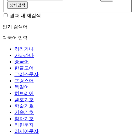
상세검색
결과 내 재검색
인기 검색어
다국어 입력
히라가나
가타카나
중국어
한글고어
그리스문자
프랑스어
독일어
히브리어
괄호기호
학술기호
기술기호
첨자기호
라틴문자
러시아문자