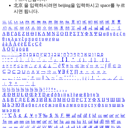
北京 을 입력하시려면
beijing
을 입력하시고 space를 누르
시면 됩니다.
ㅥ
ㅦ
ㅧ
ㅨ
ㅩ
ㅪ
ㅫ
ㅬ
ㅭ
ㅮ
ㅯ
ㅰ
ㅱ
ㅲ
ㅳ
ㅴ
ㅵ
ㅶ
ㅷ
ㅸ
ㅹ
ㅺ
ㅻ
ㅼ
ㅽ
ㅾ
ㅿ
ㆀ
ㆁ
ㆂ
ㆃ
ㆄ
ㆅ
ㆆ
ㆇ
ㆈ
ㆉ
ㆊ
ㆋ
ㆌ
ㆍ
ㆎ
Α
Β
Γ
Δ
Ε
Ζ
Η
Θ
Ι
Κ
Λ
Μ
Ν
Ξ
Ο
Π
Ρ
Σ
Τ
Υ
Φ
Χ
Ψ
Ω
α
β
γ
δ
ε
ζ
η
θ
ι
κ
λ
μ
ν
ξ
ο
π
ρ
σ
τ
υ
φ
χ
ψ
ω
á
à
Á
À
é
è
É
È
ç
Ç
ê
Ä
Ö
Ü
ä
ö
ü
ß
ְ
ֳ
ֲ
ֱ
ָ
ַ
ֵ
ֶ
ִ
ֹ
ּ
ֻ
ׂ
ׁ
ּ
ב
ה
נ
מ
צ
ת
ץ
ש
ד
ג
כ
ע
י
ח
ל
ך
ף
ק
ר
א
ט
ו
ן
ם
פ
‘
’
“
”
〔
〕
〈
〉
「
」
『
』
【
】
＂
（
）
［
］
｛
｝
±
×
÷
≠
≤
≥
∞
∴
♂
♀
∠
⊥
⌒
∂
∇
≡
≒
≪
≫
√
∽
∝
∵
∫
∬
∈
∋
⊆
⊇
⊂
⊃
∪
∩
∧
∨
￢
⇒
⇔
∀
∃
∮
∑
∏
＋
－
＜
＝
＞
、
。
·
‥
…
¨
〃
―
∥
＼
∼
´
～
ˇ
˘
˝
˚
˙
¸
˛
¡
¿
ː
！
＇
，
．
／
：
；
？
＾
＿
｀
｜
½
⅓
⅔
¼
¾
⅛
⅜
⅝
⅞
¹
²
³
⁴
ⁿ
₁
₂
₃
₄
Æ
Ð
Ħ
Ĳ
Ł
Ø
Œ
Þ
Ŧ
Ŋ
æ
đ
ð
ħ
ı
ĳ
ĸ
ŀ
ł
ø
œ
ß
þ
ŧ
ŋ
ŉ
А
Б
В
Г
Д
Е
Ё
Ж
З
И
Й
К
Л
М
Н
О
П
Р
С
Т
У
Ф
Х
Ц
Ч
Ш
Щ
Ъ
Ы
Ь
Э
Ю
Я
а
б
в
г
д
е
ё
ж
з
и
й
к
л
м
н
о
п
р
с
т
у
ф
х
ц
ч
ш
щ
ъ
ы
ь
э
ю
я
′
″
℃
Å
￠
￡
￥
¤
℉
‰
＄
％
Ｆ
￦
㎕
㎖
㎗
ℓ
㎘
㏄
㎣
㎤
㎥
㎦
㎙
㎚
㎛
㎜
㎝
㎞
㎟
㎠
㎡
㎢
㏊
㎍
㎎
㎏
㏏
㎈
㎉
㏈
㎧
㎨
㎰
㎱
㎲
㎳
㎴
㎵
㎶
㎷
㎸
㎹
㎀
㎁
㎂
㎃
㎄
㎺
㎻
㎽
㎾
㎿
㎐
㎑