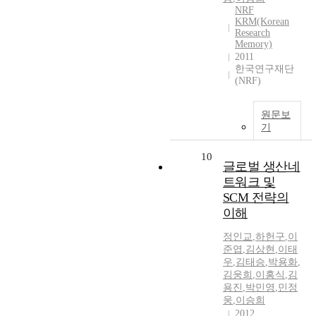
NRF
KRM(Korean
Research
Memory)
2011
한국연구재단
(NRF)
원문보
기
10
글로벌 생산네
트워크 및
SCM 전략의
이해
정인교
,
하헌구
,
이
준엽
,
김상현
,
이태
우
,
김태승
,
박용화
,
김웅희
,
이홍식
,
김
용진
,
박민영
,
민정
웅
,
이승희
2012