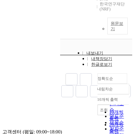
한국연구재단
(NRF)
원문보
기
내보내기
내책장담기
한글로보기
정확도순
내림차순
정확도
순
10개씩 출력
내림차순
인기도
순
조회
10개씩
연도순
출력
제목순
20개씩
저자순
출력
고객센터 (평일: 09:00~18:00)