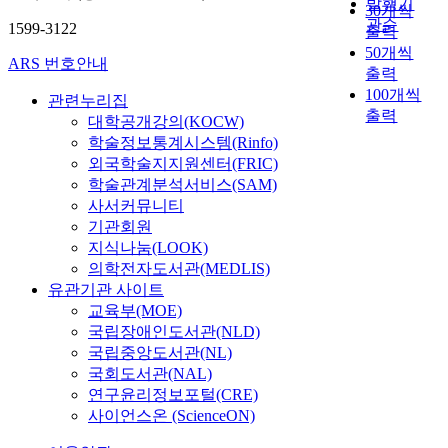
발행기
30개씩
관순
1599-3122
출력
50개씩
ARS 번호안내
출력
100개씩
관련누리집
출력
대학공개강의(KOCW)
학술정보통계시스템(Rinfo)
외국학술지지원센터(FRIC)
학술관계분석서비스(SAM)
사서커뮤니티
기관회원
지식나눔(LOOK)
의학전자도서관(MEDLIS)
유관기관 사이트
교육부(MOE)
국립장애인도서관(NLD)
국립중앙도서관(NL)
국회도서관(NAL)
연구윤리정보포털(CRE)
사이언스온 (ScienceON)