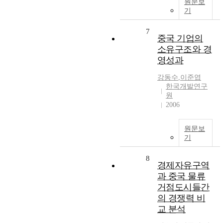
원문보
기
7
중국 기업의
소유구조와 경
영성과
강동수
,
이준엽
한국개발연구
원
2006
원문보
기
8
경제자유구역
과 중국 물류
거점도시들간
의 경쟁력 비
교 분석