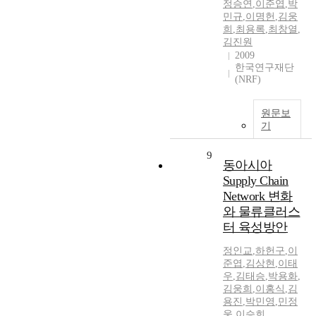
정승연
,
이준엽
,
박
민규
,
이명헌
,
김웅
희
,
최용록
,
최창열
,
김진원
2009
한국연구재단
(NRF)
원문보
기
9
동아시아
Supply Chain
Network 변화
와 물류클러스
터 육성방안
정인교
,
하헌구
,
이
준엽
,
김상현
,
이태
우
,
김태승
,
박용화
,
김웅희
,
이홍식
,
김
용진
,
박민영
,
민정
웅
,
이승희