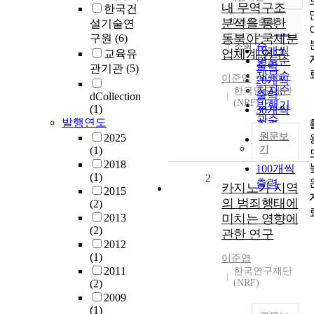
정확도
내 무역구조
한국건
순
분석을 통한
10개씩 출력
설기술연
내림차순
인기도
동북아 국제분
구원
(6)
순
조회
10개씩
업체계 연구
교육유
연도순
출력
관기관
(5)
제목순
이준엽
2003
20개씩
저자순
한국연구재단
출력
dCollection
(NRF)
발행기
(1)
30개씩
관순
발행연도
출력
원문보
2025
50개씩
기
(1)
출력
2018
100개씩
(1)
2
출력
카지노가 지역
2015
의 범죄행태에
(2)
2013
미치는 영향에
(2)
관한 연구
2012
(1)
이준엽
2011
한국연구재단
(2)
(NRF)
2009
(1)