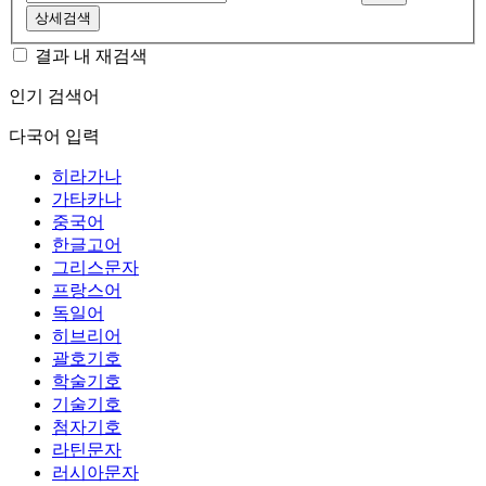
상세검색
결과 내 재검색
인기 검색어
다국어 입력
히라가나
가타카나
중국어
한글고어
그리스문자
프랑스어
독일어
히브리어
괄호기호
학술기호
기술기호
첨자기호
라틴문자
러시아문자