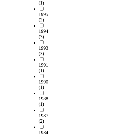
a
즉
(1)
를
e
도
o
t
n
,
주
p
를
r
h
d
1995
스
어
u
측
d
e
t
(2)
포
다
r
정
i
r
u
츠
양
p
하
n
m
n
1994
참
한
o
여
g
a
(3)
a
여
금
s
어
t
l
b
정
속
e
떠
o
1993
e
l
도
색
o
한
t
(3)
v
e
의
을
f
요
h
a
l
하
제
d
인
1991
e
p
i
위
작
(1)
e
이
s
o
g
변
하
c
주
c
r
h
인
1990
여
r
거
a
a
t
인
(1)
사
e
만
l
t
i
참
용
a
족
e
o
n
1988
여
되
s
도
l
r
c
(1)
빈
었
i
에
e
.
i
도
다
n
영
a
d
1987
,
.
g
향
v
T
(2)
e
참
중
t
을
e
e
n
여
세
h
미
s
1984
m
c
강