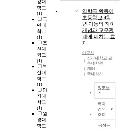
강대
대
v
v
n
학교
상
o
8
a
역할극 활동이
d
(1)
으
n
r
c
초등학교 4학
국
로
o
i
o
년 아동의 자아
민대
거
i
o
n
개념과 교우관
학교
주
d
u
f
계에 미치는 효
(1)
민
c
s
o
과
조
들
o
m
r
선대
의
n
e
m
이종하
학교
만
t
t
a
신라대학교 교
(1)
족
a
a
b
육대학원
부
도
i
l
l
2004
를
산대
n
s
국내석사
e
조
e
학교
.
m
사
d
(1)
P
e
원문보
하
i
명
r
c
기
여
n
지대
i
h
T
노
t
학교
s
a
목차
h
후
h
(1)
t
n
검색
i
거
e
원
i
i
조회
s
주
s
광대
n
c
s
지
c
학교
음성듣
e
a