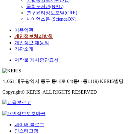
국립중앙도서관(NL)
N
n
및
완
s
,
i
국회도서관(NAL)
i
t
수
화
w
나
o
연구윤리정보포털(CRE)
s
h
도
하
i
머
n
사이언스온 (ScienceON)
h
e
권
여
t
지
(
o
d
에
적
h
4
t
이용약관
w
e
거
은
o
문
h
개인정보처리방침
s
s
주
양
t
항
e
개인정보 재동의
g
i
하
의
h
에
M
기관소개
o
g
고
금
e
대
a
o
n
있
이
r
해
n
저작물 게시중단요청
d
a
는
라
s
서
s
o
n
신
도
b
는
a
h
d
체
합
y
부
n
m
s
41061 대구광역시 동구 동내로 64(동내동1119) KERIS빌딩
장
금
l
정
g
i
y
애
할
e
적
s
c
n
Copyright© KERIS. ALL RIGHTS RESERVED
자
때
t
인
p
c
t
들
포
t
식
e
o
h
로
함
i
현
c
n
e
스
하
n
황
i
t
s
포
면
g
이
e
a
i
츠
,
네이버 블로그
t
나
s
c
s
센
금
인스타그램
h
타
)
t
o