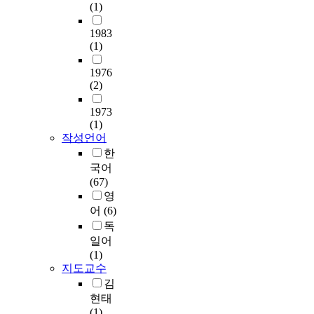
시
e
치
o
(1)
p
e
도
대
p
는
f
e
f
,
에
r
지
1983
t
r
o
참
접
(1)
o
를
h
a
r
여
어
b
확
e
t
o
기
1976
들
l
인
K
u
p
간
(2)
면
e
하
o
r
t
을
서
m
였
r
e
o
1973
독
사
s
다
e
d
e
(1)
립
회
r
.
a
e
l
작성언어
변
·
e
n
p
e
한
수
경
p
분
o
e
c
국어
로
제
r
석
n
n
t
(67)
하
적
e
결
i
d
r
영
고
문
s
과
o
e
o
,
어
(6)
제
e
주
n
n
n
장
독
로
n
거
b
c
i
애
일어
인
t
환
u
e
c
수
(1)
해
e
경
t
o
s
용
지도교수
합
d
개
a
f
.
의
금
김
i
선
l
t
I
하
함
현태
n
사
s
h
n
위
량
(1)
t
업
o