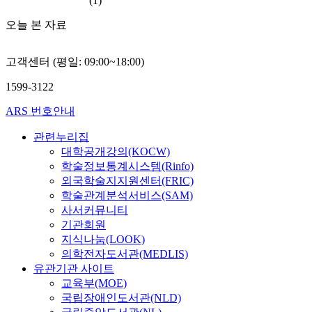
(1)
(
s
문
t
w
i
하
F
e
제
s
e
c
오늘 본 자료
는
T
l
의
c
e
e
것
C
f
개
a
n
s
이
)
-
선
l
고객센터 (평일: 09:00~18:00)
M
a
다
는
c
의
e
o
r
.
주
1599-3122
o
3
l
S
e
본
얼
n
문
e
2
d
ARS 번호안내
연
리
c
항
a
a
e
구
제
e
은
f
n
v
관련누리집
의
작
p
긍
o
d
e
대학공개강의(KOCW)
대
시
t
정
f
m
l
학술정보통계시스템(Rinfo)
상
금
a
적
t
e
o
외국학술지지원센터(FRIC)
은
합
n
인
h
t
p
2
학술관계분석서비스(SAM)
금
d
식
e
a
e
0
사서커뮤니티
함
r
현
K
l
d
0
기관회원
량
e
황
o
s
b
7
지식나눔(LOOK)
의
l
이
r
.
a
년
최
의학전자도서관(MEDLIS)
a
나
e
s
현
저
유관기관 사이트
t
타
a
A
e
재
제
i
교육부(MOE)
났
n
u
d
서
한
o
지
국립장애인도서관(NLD)
o
,
o
울
을
n
만
n