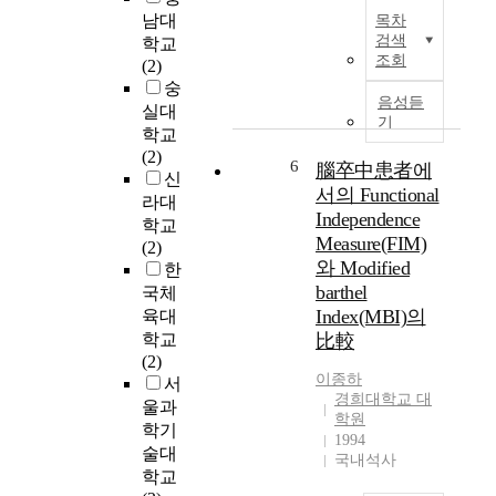
국
t
d
남대
목차
문
a
o
검색
학교
초
c
p
조회
(2)
록
t
t
숭
p
음성듣
o
실대
기
r
e
학교
본
o
l
(2)
연
6
腦卒中患者에
p
e
신
구
e
c
서의 Functional
라대
는
r
t
Independence
학교
서
t
r
Measure(FIM)
(2)
울
i
o
와 Modified
한
시
e
n
barthel
국체
노
s
i
Index(MBI)의
육대
후
o
c
학교
比較
주
f
d
(2)
거
t
e
이종하
서
지
h
v
경희대학교 대
의
울과
e
i
학원
환
학기
r
c
1994
경
술대
m
e
국내석사
개
학교
a
s
선