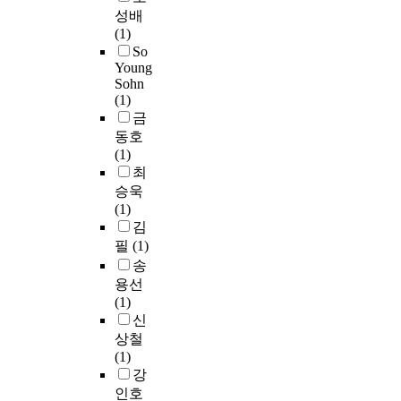
적
한
t
었
v
a
성배
n
태
색
,
으
o
r
(1)
d
도
의
b
며
n
a
So
a
,
범
u
,
o
Young
c
p
생
위
i
사
i
Sohn
t
p
활
도
l
회
(1)
d
e
l
만
점
d
적
금
c
r
i
족
차
i
만
o
동호
i
c
을
감
n
족
n
(1)
s
a
매
소
g
도
t
최
t
t
개
되
u
의
e
승욱
i
i
변
었
p
경
n
(1)
c
o
수
으
d
우
t
김
s
n
로
며
e
,
s
필
(1)
a
o
하
,
s
단
.
송
r
f
고
현
i
지
e
용선
s
,
재
r
내
I
i
(1)
o
자
는
a
음
n
n
신
f
기
5
b
주
c
v
t
상철
효
8
l
와
h
e
m
(1)
능
.
e
같
a
s
e
강
감
5
r
은
p
t
d
인호
의
%