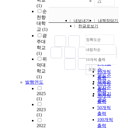
은
기
s
문
i
0
t
(1)
장
성
o
헌
c
a
r
순
애
질
n
고
h
n
o
자
천향
이
s
찰
i
d
내보내기
내책장담기
n
들
대학
연
e
과
s
한글로보기
4
i
의
교
(1)
하
l
선
a
0
c
스
고
광
f
행
k
0
s
정확도순
포
,
주대
-
연
i
℃
,
츠
외
c
학교
구
n
.
t
내림차순
참
정확도
부
o
(1)
조
d
F
h
여
순
충
n
위
사
o
10개씩 출력
o
e
내림차순
정
인기도
격
c
그
덕대
f
u
s
도
순
에
조회
e
리
g
학교
10개씩
r
o
,
의
연도순
p
고
l
(1)
출력
d
f
장
해
제목순
t
설
발행연도
y
20개씩
i
t
애
쉽
a
저자순
문
c
f
출력
e
수
게
n
조
2025
발행기
o
f
l
30개씩
용
변
(1)
d
사
s
관순
e
e
출력
및
형
r
및
i
r
c
50개씩
자
2023
되
e
통
d
e
t
출력
기
(1)
어
l
계
e
n
r
100개씩
효
주
a
분
a
t
o
2022
출력
능
얼
t
석
s