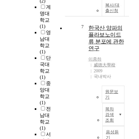
(2)
l
s
복사/대
사
계
l
i
출신청
업
명대
y
n
의
학교
a
c
일
(1)
n
e
7
한국산 양파의
환
영
n
t
플라보노이드
으
e
남대
h
류 분포에 관한
로
a
e
학교
연구
추
l
y
(1)
진
e
o
단
이종하
된
d
f
국대
威德大學校
서
b
f
학교
2009
대
u
e
국내박사
(1)
문
l
r
중
구
k
f
앙대
원문보
홍
M
l
학교
기
제
o
e
(1)
동
T
S
x
전
목차
개
h
2
i
검색
남대
미
e
w
b
조회
학교
마
f
i
l
(1)
을
l
t
e
음성듣
서
을
a
기
h
a