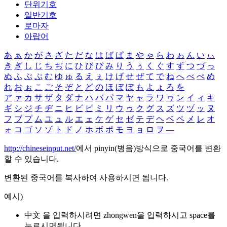
단위기호
일반기호
로마자
아랍어
あ
ぁ
か
が
さ
ざ
た
だ
な
は
ば
ぱ
ま
や
ゃ
ら
わ
ゎ
ん
い
ぃ
き
ぎ
し
じ
ち
ぢ
に
ひ
び
ぴ
み
り
う
ぅ
く
ぐ
す
ず
つ
づ
っ
ぬ
ふ
ぶ
ぷ
む
ゆ
ゅ
る
え
ぇ
け
げ
せ
ぜ
て
で
ね
へ
べ
ぺ
め
れ
お
ぉ
こ
ご
そ
ぞ
と
ど
の
ほ
ぼ
ぽ
も
よ
ょ
ろ
を
ア
ァ
カ
サ
ザ
タ
ダ
ナ
ハ
バ
パ
マ
ヤ
ャ
ラ
ワ
ヮ
ン
イ
ィ
キ
ギ
シ
ジ
チ
ヂ
ニ
ヒ
ビ
ピ
ミ
リ
ウ
ゥ
ク
グ
ス
ズ
ツ
ヅ
ッ
ヌ
フ
ブ
プ
ム
ユ
ュ
ル
エ
ェ
ケ
ゲ
セ
ゼ
テ
デ
ヘ
ベ
ペ
メ
レ
オ
ォ
コ
ゴ
ソ
ゾ
ト
ド
ノ
ホ
ボ
ポ
モ
ヨ
ョ
ロ
ヲ
―
http://chineseinput.net/
에서 pinyin(병음)방식으로 중국어를 변환
할 수 있습니다.
변환된 중국어를 복사하여 사용하시면 됩니다.
예시)
中文 을 입력하시려면
zhongwen
을 입력하시고 space를
누르시면됩니다.