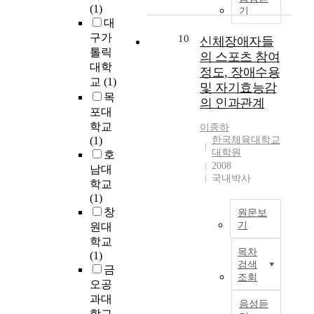
c
·
(1)
e
향
o
기
e
o
은
대
w
성
n
s
m
·
구가
h
및
10
s
신체장애자들
s
m
구
a
톨릭
시
t
의 스포츠 참여
e
e
리
t
사
대학
i
d
정도, 장애수용
r
는
e
점
t
교
(1)
w
c
및 자기효능감
천
f
을
u
목
i
i
의 인과관계
연
f
제
t
포대
t
a
의
e
시
e
학교
h
l
이종하
색
c
하
s
(1)
한국체육대학교
H
i
을
t
고
q
대학원
호
2
z
띠
r
자
u
2008
o
남대
e
고
o
하
국내박사
e
r
d
학교
있
l
였
r
N
r
(1)
다
e
다
c
2
i
창
원문보
.
-
.
e
g
g
기
원대
그
p
t
a
i
학교
국
러
l
이
i
목차
s
d
(1)
문
나
a
를
n
검색
a
e
금
요
순
y
위
,
조회
t
l
오공
약
금
h
하
w
3
e
과대
신
속
a
음성듣
여
h
0
c
학교
체