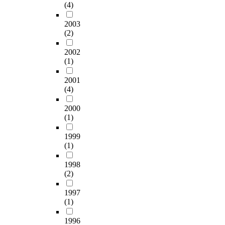
l
을
e
l
(4)
e
장
부
4
설
n
m
a
애
터
t
문
t
2003
s
r
수
합
h
조
i
(2)
a
b
용
금
g
사
f
s
i
및
소
r
를
2002
i
e
o
자
재
(1)
a
실
e
l
l
기
와
d
시
d
e
o
효
2001
합
e
하
t
c
g
능
(4)
금
s
여
h
t
i
감
함
t
이
e
r
c
2000
의
량
u
들
f
o
a
(1)
관
(
d
이
l
d
l
계
0
e
인
a
e
i
1999
를
~
n
식
v
s
(1)
n
구
1
t
하
o
b
t
명
0
s
고
n
1998
y
e
하
0
w
있
o
(2)
u
r
는
%
i
는
i
s
f
것
)
t
주
1997
d
i
a
이
에
(1)
h
거
a
n
c
다
변
t
만
c
g
e
.
1996
화
h
족
c
a