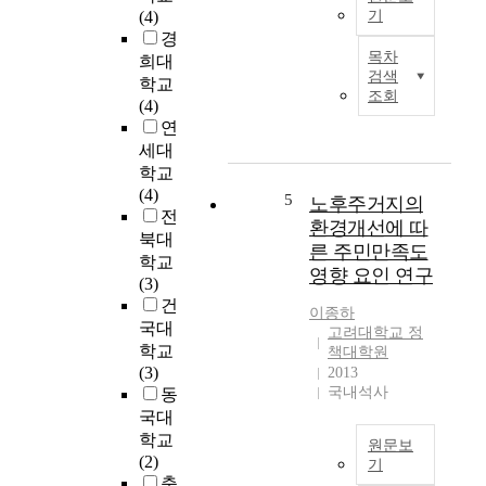
e
(4)
기
s
경
W
o
목차
희대
e
n
검색
학교
h
b
조회
(4)
a
i
연
v
o
세대
e
m
학교
i
e
(4)
n
d
5
노후주거지의
전
v
i
환경개선에 따
북대
e
c
른 주민만족도
s
학교
a
영향 요인 연구
t
(3)
l
i
건
d
이종하
g
e
국대
고려대학교 정
a
v
학교
책대학원
t
i
(3)
2013
e
c
국내석사
동
d
e
국대
c
s
학교
원문보
o
a
(2)
기
n
n
충