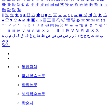
㎒
㎓
㎔
Ω
㏀
㏁
㎊
㎋
㎌
㏖
㏅
㎭
㎮
㎯
㏛
㎩
㎪
㎫
㎬
㏝
㏐
㏓
㏃
㏉
㏜
㏆
§
※
☆
★
○
●
◎
◇
◆
□
■
△
▽
→
←
↑
↓
↔
〓
◁
◀
▷
▶
♤
♠
♡
♥
♧
♣
⊙
◈
▣
◐
◑
▒
▤
▥
▨
▧
▦
▩
♨
☏
☎
☜
☞
¶
†
‡
↕
↗
↙
↖
↘
♭
♩
♪
♬
㉿
㈜
№
㏇
™
㏂
㏘
℡
＃
＆
＊
＠
ª
º
ⅰ
ⅱ
ⅲ
ⅳ
ⅴ
ⅵ
ⅶ
ⅷ
ⅸ
ⅹ
Ⅰ
Ⅱ
Ⅲ
Ⅳ
Ⅴ
Ⅵ
Ⅶ
Ⅷ
Ⅸ
Ⅹ
ا
ب
ت
ث
ج
ح
خ
د
ذ
ر
ز
س
ش
ص
ض
ط
ظ
ع
غ
ف
ق
ک
ل
م
ن
ه
و
ی
닫기
통합검색
국내학술논문
학위논문
해외학술논문
학술지