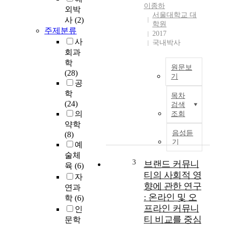
이종하
외박
서울대학교 대
사
(2)
학원
주제분류
2017
사
국내박사
회과
학
원문보
(28)
기
공
S
학
목차
o
(24)
검색
f
의
조회
t
약학
e
음성듣
(8)
l
기
예
e
술체
c
3
브랜드 커뮤니
육
(6)
t
티의 사회적 영
자
r
향에 관한 연구
연과
o
: 온라인 및 오
학
(6)
n
프라인 커뮤니
인
i
티 비교를 중심
문학
c