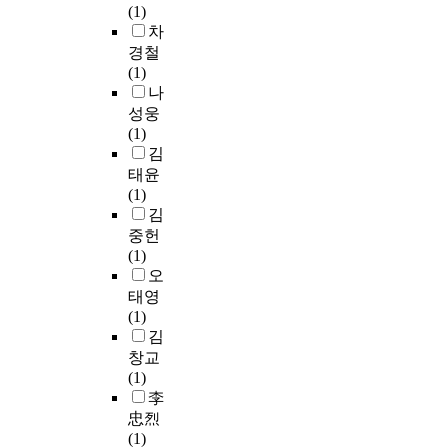
e
사
t
i
i
(1)
하
(
l
회
e
g
c
차
위
1
a
적
r
a
a
경철
변
4
t
무
1
t
l
(1)
인
K
i
질
,
e
d
나
인
)
o
서
w
d
e
성웅
신
·
n
의
e
i
v
(1)
체
7
s
개
a
n
i
김
능
5
w
선
n
o
c
태윤
력
.
i
과
a
r
e
(1)
효
0
t
기
l
d
s
김
능
%
h
존
y
e
a
중헌
감
(
c
의
z
r
n
(1)
,
1
l
임
e
t
d
오
신
8
a
대
d
o
u
체
태영
K
s
주
t
f
n
적
(1)
)
s
택
h
i
c
자
김
가
m
거
e
g
o
기
창교
주
a
주
f
u
n
표
(1)
로
t
자
l
r
v
현
李
제
e
에
a
e
e
효
忠烈
작
s
대
v
o
n
능
(1)
되
,
한
o
u