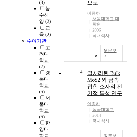
(3)
으로
s
농
p
이종하
수해
r
서울대학교 대
양
(2)
o
학원
v
교
2006
i
육
(2)
국내석사
d
수여기관
e
고
원문보
n
려대
기
e
학교
w
(7)
o
4
경
열처리된 Bulk
p
북대
MoS2 와 금속
p
학교
접합 소자의 전
o
(5)
기적 특성 연구
r
서
t
울대
이종하
u
동국대학교
학교
n
2014
(5)
i
국내석사
한
t
양대
i
학교
원문보