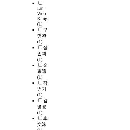
t
감
고
a
부
n
t
i
을
Lin-
있
n
정
o
j
o
Woo
종
다
d
적
i
u
n
Kang
속
.
e
인
d
n
a
(1)
변
그
v
사
c
c
l
구
수
러
e
회
o
t
o
명완
로
나
n
적
m
i
p
(1)
구
2
t
인
p
o
t
정
성
0
u
식
o
n
o
인과
하
1
a
의
u
p
e
(1)
여
8
l
개
n
r
l
金
변
년
l
선
d
o
e
東遠
인
미
y
그
s
p
c
(1)
들
국
i
리
i
e
t
강
간
의
m
고
n
r
r
병기
의
연
p
지
t
t
o
(1)
인
방
r
역
h
i
n
김
과
무
o
내
e
e
i
명룡
관
역
v
차
f
s
c
(1)
계
위
i
별
i
b
d
李
를
원
n
경
r
e
e
구
文洙
회
g
험
s
t
v
명