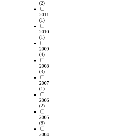
하
과
(2)
e
제
n
e
s
본
합
c
동
o
f
e
연
2011
금
a
개
t
a
n
구
(1)
하
s
미
o
b
s
의
여
e
마
n
r
i
2010
목
사
o
을
l
i
n
(1)
적
용
f
에
y
c
g
은
한
e
거
d
a
f
2009
신
다
l
주
e
t
(4)
r
체
.
e
하
m
e
o
장
특
m
는
a
2008
d
m
애
히
e
주
r
(3)
o
t
자
주
n
민
c
n
h
들
얼
t
으
2007
a
t
e
의
리
(1)
a
로
t
h
c
스
금
r
설
e
e
u
포
2006
속
y
정
d
M
r
츠
(2)
색
s
하
a
o
v
참
은
c
였
n
S
i
2005
여
고
h
고
d
2
l
(8)
정
대
o
이
i
f
i
도
시
o
들
d
i
n
2004
와
대