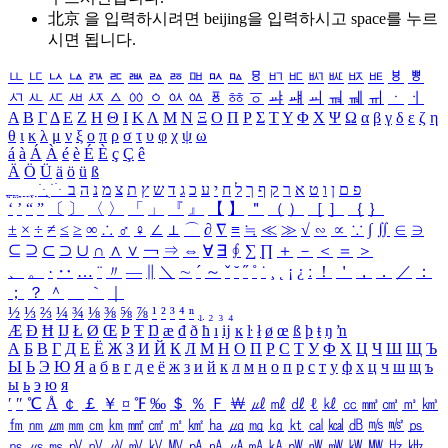
北京 을 입력하시려면
beijing
을 입력하시고 space를 누르
시면 됩니다.
ㅥ
ㅦ
ㅧ
ㅨ
ㅩ
ㅪ
ㅫ
ㅬ
ㅭ
ㅮ
ㅯ
ㅰ
ㅱ
ㅲ
ㅳ
ㅴ
ㅵ
ㅶ
ㅷ
ㅸ
ㅹ
ㅺ
ㅻ
ㅼ
ㅽ
ㅾ
ㅿ
ㆀ
ㆁ
ㆂ
ㆃ
ㆄ
ㆅ
ㆆ
ㆇ
ㆈ
ㆉ
ㆊ
ㆋ
ㆌ
ㆍ
ㆎ
Α
Β
Γ
Δ
Ε
Ζ
Η
Θ
Ι
Κ
Λ
Μ
Ν
Ξ
Ο
Π
Ρ
Σ
Τ
Υ
Φ
Χ
Ψ
Ω
α
β
γ
δ
ε
ζ
η
θ
ι
κ
λ
μ
ν
ξ
ο
π
ρ
σ
τ
υ
φ
χ
ψ
ω
á
à
Á
À
é
è
É
È
ç
Ç
ê
Ä
Ö
Ü
ä
ö
ü
ß
ְ
ֳ
ֲ
ֱ
ָ
ַ
ֵ
ֶ
ִ
ֹ
ּ
ֻ
ׂ
ׁ
ּ
ב
ה
נ
מ
צ
ת
ץ
ש
ד
ג
כ
ע
י
ח
ל
ך
ף
ק
ר
א
ט
ו
ן
ם
פ
‘
’
“
”
〔
〕
〈
〉
「
」
『
』
【
】
＂
（
）
［
］
｛
｝
±
×
÷
≠
≤
≥
∞
∴
♂
♀
∠
⊥
⌒
∂
∇
≡
≒
≪
≫
√
∽
∝
∵
∫
∬
∈
∋
⊆
⊇
⊂
⊃
∪
∩
∧
∨
￢
⇒
⇔
∀
∃
∮
∑
∏
＋
－
＜
＝
＞
、
。
·
‥
…
¨
〃
―
∥
＼
∼
´
～
ˇ
˘
˝
˚
˙
¸
˛
¡
¿
ː
！
＇
，
．
／
：
；
？
＾
＿
｀
｜
½
⅓
⅔
¼
¾
⅛
⅜
⅝
⅞
¹
²
³
⁴
ⁿ
₁
₂
₃
₄
Æ
Ð
Ħ
Ĳ
Ł
Ø
Œ
Þ
Ŧ
Ŋ
æ
đ
ð
ħ
ı
ĳ
ĸ
ŀ
ł
ø
œ
ß
þ
ŧ
ŋ
ŉ
А
Б
В
Г
Д
Е
Ё
Ж
З
И
Й
К
Л
М
Н
О
П
Р
С
Т
У
Ф
Х
Ц
Ч
Ш
Щ
Ъ
Ы
Ь
Э
Ю
Я
а
б
в
г
д
е
ё
ж
з
и
й
к
л
м
н
о
п
р
с
т
у
ф
х
ц
ч
ш
щ
ъ
ы
ь
э
ю
я
′
″
℃
Å
￠
￡
￥
¤
℉
‰
＄
％
Ｆ
￦
㎕
㎖
㎗
ℓ
㎘
㏄
㎣
㎤
㎥
㎦
㎙
㎚
㎛
㎜
㎝
㎞
㎟
㎠
㎡
㎢
㏊
㎍
㎎
㎏
㏏
㎈
㎉
㏈
㎧
㎨
㎰
㎱
㎲
㎳
㎴
㎵
㎶
㎷
㎸
㎹
㎀
㎁
㎂
㎃
㎄
㎺
㎻
㎽
㎾
㎿
㎐
㎑