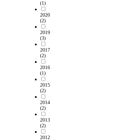
m
n
(1)
감
리
i
을
a
e
i
의
제
o
실
g
t
c
2020
인
작
n
시
r
a
(2)
s
과
및
s
하
i
l
e
관
금
w
였
c
2019
s
n
계
속
i
는
o
(3)
,
a
한
색
t
데
n
A
b
국
을
h
,
2017
.
u
l
체
표
(2)
c
연
I
,
e
육
현
l
구
n
N
s
대
2016
하
a
의
t
i
m
학
(1)
기
s
대
h
,
o
교
위
s
상
i
T
r
2015
대
해
m
을
s
i
e
(2)
학
타
a
서
s
,
a
원
금
t
울
t
o
c
2014
체
속
e
시
u
r
(2)
c
육
이
s
서
d
A
u
학
나
i
대
y
2013
l
r
과
비
n
문
,
(2)
,
a
이
금
t
구
w
a
t
종
속
h
홍
2012
e
r
e