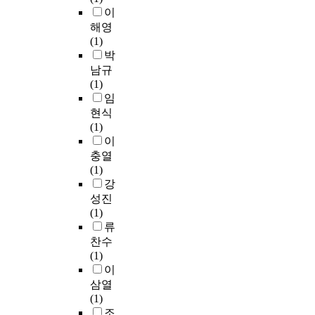
e
t
변
을
이
h
시
e
c
h
인
규
e
해영
행
x
u
i
인
제
f
(1)
후
a
r
s
사
하
o
박
환
m
r
t
회
기
r
경
남규
i
e
h
적
시
m
적
(1)
n
n
e
제
작
o
만
임
e
t
s
약
하
f
족
d
현식
–
i
의
였
l
도
t
(1)
v
s
의
으
o
현
h
이
o
,
연
며
w
황
e
충열
l
f
성
,
s
은
c
(1)
t
a
,
그
e
긍
h
강
a
b
활
로
l
정
a
성진
g
r
동
인
f
적
n
(1)
e
i
적
해
-
인
g
류
(
c
삶
금
c
것
e
찬수
I
a
에
속
o
으
o
(1)
-
t
대
합
n
로
f
이
V
i
한
금
c
평
f
삼열
)
o
긍
을
e
가
l
(1)
c
n
정
통
p
되
a
조
h
a