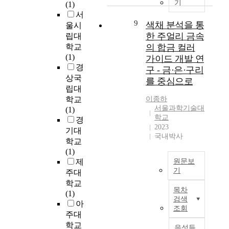
t
의
a
기
(1)
b
l
u
환
l
서
u
p
d
경
e
9
색채 분석을 통
l
울시
r
y
개
l
k
한 주얼리 금속
o
립대
w
선
e
M
p
학교
의 합금 컬러
a
사
a
o
e
(1)
가이드 개발 연
s
업
v
S
r
경
구 - 금·은·구리
d
에
e
2
t
상국
를 중심으로
e
있
s
i
i
립대
s
어
o
s
e
학교
이종하
i
서
f
t
s
서울과학기술대
(1)
g
고
o
h
.
학교
경
n
려
n
e
2023
C
기대
e
되
i
국내박사
r
o
학교
d
어
o
m
m
(1)
t
야
n
a
p
제
원문보
o
할
m
l
a
기
주대
e
부
a
l
r
학교
순
x
분
i
y
e
목차
(1)
금
a
에
n
p
d
검색
아
속
m
대
l
조회
r
t
주대
인
i
한
y
o
o
금
학교
n
방
c
음성듣
c