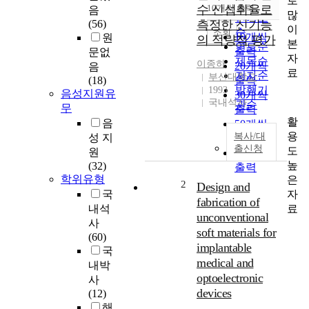
로
순
수 신섭취율로
10개씩 출력
음
내림차순
많
인기도
(56)
측정한 신기능
이
순
조회
10개씩
원
의 적량적 평가
본
연도순
출력
문없
자
제목순
이종하
20개씩
음
료
저자순
부산대학교
(18)
출력
발행기
1993
음성지원유
30개씩
국내석사
관순
무
출력
활
음
50개씩
용
복사/대
성 지
출력
출신청
도
원
100개씩
높
(32)
출력
학위유형
은
2
Design and
자
국
fabrication of
료
내석
unconventional
사
soft materials for
(60)
implantable
국
medical and
내박
optoelectronic
사
devices
(12)
해