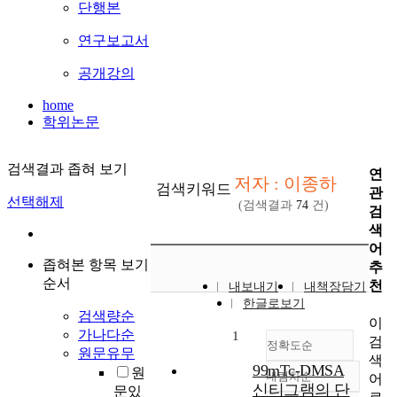
단행본
연구보고서
공개강의
home
학위논문
검색결과 좁혀 보기
연
저자 : 이종하
검색키워드
관
선택해제
(검색결과
74
건)
검
색
어
좁혀본 항목 보기
추
순서
천
내보내기
내책장담기
한글로보기
검색량순
이
가나다순
1
검
정확도순
원문유무
색
99mTc-DMSA
원
내림차순
어
정확도
신티그램의 단
문있