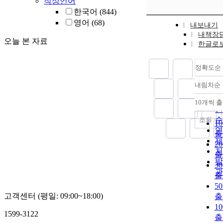
작성언어
한국어
(844)
영어
(68)
내보내기
내책장
오늘 본 자료
한글로
정확도순
내림차순
정
순
10개씩 
내
인
순
조회
1
연
출
제
2
저
출
발
3
관
출
5
고객센터 (평일: 09:00~18:00)
출
1
1599-3122
출