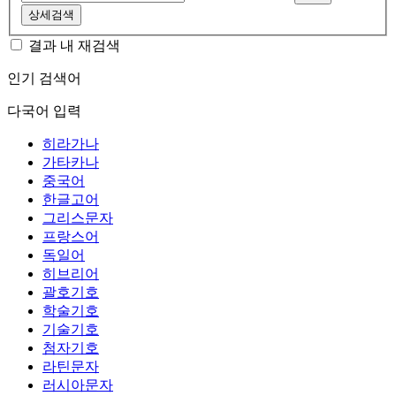
상세검색
결과 내 재검색
인기 검색어
다국어 입력
히라가나
가타카나
중국어
한글고어
그리스문자
프랑스어
독일어
히브리어
괄호기호
학술기호
기술기호
첨자기호
라틴문자
러시아문자