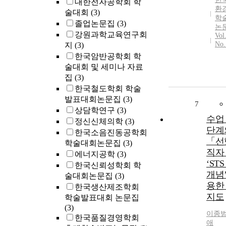
대한전자공학회 학
환
술대회
(3)
학
졸업논문집
(3)
논
강원과학교육연구회
Vol
No
지
(3)
한국암반공학회 학
술대회 및 세미나 자료
집
(3)
한국철도학회 학술
발표대회논문집
(3)
7
상담학연구
(3)
수업
정신신체의학
(3)
단계
한국소음진동공학회
「선
학술대회논문집
(3)
직자
에너지공학
(3)
‘ST
한국신뢰성학회 학
개념
술대회논문집
(3)
용한
한국생산제조학회
지도
학술발표대회 논문집
(3)
이종
한국품질경영학회
애