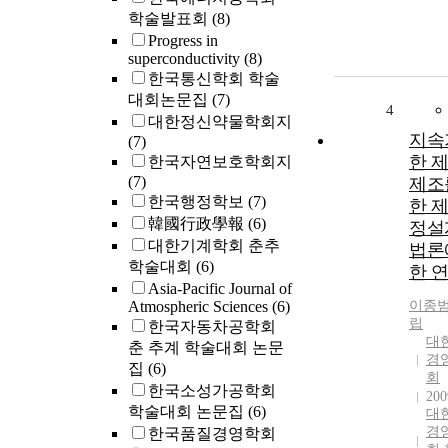
학술발표회
(8)
Progress in
superconductivity
(8)
한국통신학회 학술
대회논문집
(7)
4
대한정신약물학회지
지속
(7)
한 
한국자연보호학회지
(7)
제조
한국행정학보
(7)
한 
韓國行政學報
(6)
정설
대한기계학회 춘추
법론
학술대회
(6)
한 
Asia-Pacific Journal of
Atmospheric Sciences
(6)
이종
립
한국자동차공학회
대
춘 추계 학술대회 논문
경
집
(6)
회
한국소성가공학회
200
학술대회 논문집
(6)
대
경
한국품질경영학회