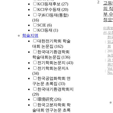
2
고등
KCI등재후보
(27)
의 
KCI우수등재
(20)
부 
구)KCI등재(통합)
정요
(16)
SCIE
(6)
이종
KCI등재
(1)
선
,
오
학술지명
한
대한전기학회 학술
업
대회 논문집
(162)
회
201
한국대기환경학회
농
학술대회논문집
(136)
과
전기학회논문지
(43)
원
전기학회논문지A
Vol
No.
(34)
한국공업화학회 연
구논문 초록집
(33)
한국대기환경학회지
(29)
環境硏究
(26)
한국고분자학회 학
술대회 연구논문 초록