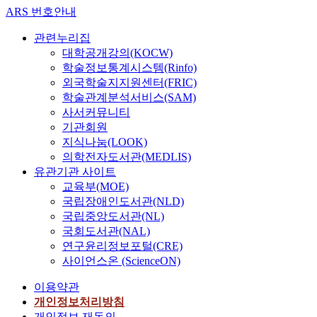
ARS 번호안내
관련누리집
대학공개강의(KOCW)
학술정보통계시스템(Rinfo)
외국학술지지원센터(FRIC)
학술관계분석서비스(SAM)
사서커뮤니티
기관회원
지식나눔(LOOK)
의학전자도서관(MEDLIS)
유관기관 사이트
교육부(MOE)
국립장애인도서관(NLD)
국립중앙도서관(NL)
국회도서관(NAL)
연구윤리정보포털(CRE)
사이언스온 (ScienceON)
이용약관
개인정보처리방침
개인정보 재동의