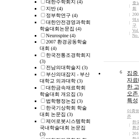
대한수학회지
(4)
호
지반
(4)
회
200
정부학연구
(4)
역
대한안전경영과학회
구
학술대회논문집
(4)
Vol
Neurospine
(4)
No.
2007 환경공동학술
대회
(4)
한국전통조경학회지
(3)
전남의대학술지
(3)
6
집중
부산의대잡지 - 부산
자료
대학교 의과대학
(3)
한 
대한금속재료학회
오존
학술대회 개요집
(3)
특성
법학행정논집
(3)
한국기상학회 학술
이종
대회 논문집
(3)
준
제어로봇시스템학회
한
국내학술대회 논문집
환
(3)
201
한