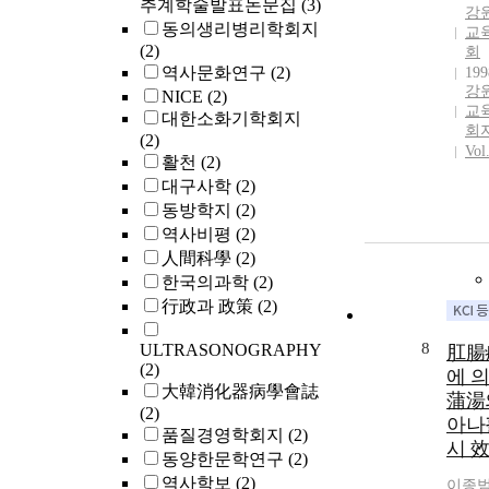
추계학술발표논문집
(3)
강
동의생리병리학회지
교
(2)
회
역사문화연구
(2)
199
강
NICE
(2)
교
대한소화기학회지
회
(2)
Vol
활천
(2)
대구사학
(2)
동방학지
(2)
역사비평
(2)
人間科學
(2)
한국의과학
(2)
行政과 政策
(2)
8
ULTRASONOGRAPHY
肛腸
(2)
에 
大韓消化器病學會誌
蒲湯
(2)
아나
품질경영학회지
(2)
시 
동양한문학연구
(2)
역사학보
(2)
이종