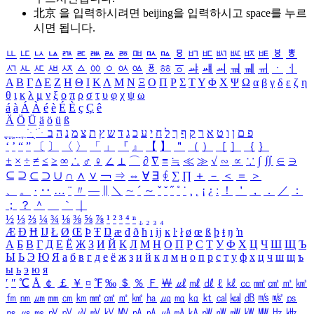
北京 을 입력하시려면
beijing
을 입력하시고 space를 누르
시면 됩니다.
ㅥ
ㅦ
ㅧ
ㅨ
ㅩ
ㅪ
ㅫ
ㅬ
ㅭ
ㅮ
ㅯ
ㅰ
ㅱ
ㅲ
ㅳ
ㅴ
ㅵ
ㅶ
ㅷ
ㅸ
ㅹ
ㅺ
ㅻ
ㅼ
ㅽ
ㅾ
ㅿ
ㆀ
ㆁ
ㆂ
ㆃ
ㆄ
ㆅ
ㆆ
ㆇ
ㆈ
ㆉ
ㆊ
ㆋ
ㆌ
ㆍ
ㆎ
Α
Β
Γ
Δ
Ε
Ζ
Η
Θ
Ι
Κ
Λ
Μ
Ν
Ξ
Ο
Π
Ρ
Σ
Τ
Υ
Φ
Χ
Ψ
Ω
α
β
γ
δ
ε
ζ
η
θ
ι
κ
λ
μ
ν
ξ
ο
π
ρ
σ
τ
υ
φ
χ
ψ
ω
á
à
Á
À
é
è
É
È
ç
Ç
ê
Ä
Ö
Ü
ä
ö
ü
ß
ְ
ֳ
ֲ
ֱ
ָ
ַ
ֵ
ֶ
ִ
ֹ
ּ
ֻ
ׂ
ׁ
ּ
ב
ה
נ
מ
צ
ת
ץ
ש
ד
ג
כ
ע
י
ח
ל
ך
ף
ק
ר
א
ט
ו
ן
ם
פ
‘
’
“
”
〔
〕
〈
〉
「
」
『
』
【
】
＂
（
）
［
］
｛
｝
±
×
÷
≠
≤
≥
∞
∴
♂
♀
∠
⊥
⌒
∂
∇
≡
≒
≪
≫
√
∽
∝
∵
∫
∬
∈
∋
⊆
⊇
⊂
⊃
∪
∩
∧
∨
￢
⇒
⇔
∀
∃
∮
∑
∏
＋
－
＜
＝
＞
、
。
·
‥
…
¨
〃
―
∥
＼
∼
´
～
ˇ
˘
˝
˚
˙
¸
˛
¡
¿
ː
！
＇
，
．
／
：
；
？
＾
＿
｀
｜
½
⅓
⅔
¼
¾
⅛
⅜
⅝
⅞
¹
²
³
⁴
ⁿ
₁
₂
₃
₄
Æ
Ð
Ħ
Ĳ
Ł
Ø
Œ
Þ
Ŧ
Ŋ
æ
đ
ð
ħ
ı
ĳ
ĸ
ŀ
ł
ø
œ
ß
þ
ŧ
ŋ
ŉ
А
Б
В
Г
Д
Е
Ё
Ж
З
И
Й
К
Л
М
Н
О
П
Р
С
Т
У
Ф
Х
Ц
Ч
Ш
Щ
Ъ
Ы
Ь
Э
Ю
Я
а
б
в
г
д
е
ё
ж
з
и
й
к
л
м
н
о
п
р
с
т
у
ф
х
ц
ч
ш
щ
ъ
ы
ь
э
ю
я
′
″
℃
Å
￠
￡
￥
¤
℉
‰
＄
％
Ｆ
￦
㎕
㎖
㎗
ℓ
㎘
㏄
㎣
㎤
㎥
㎦
㎙
㎚
㎛
㎜
㎝
㎞
㎟
㎠
㎡
㎢
㏊
㎍
㎎
㎏
㏏
㎈
㎉
㏈
㎧
㎨
㎰
㎱
㎲
㎳
㎴
㎵
㎶
㎷
㎸
㎹
㎀
㎁
㎂
㎃
㎄
㎺
㎻
㎽
㎾
㎿
㎐
㎑