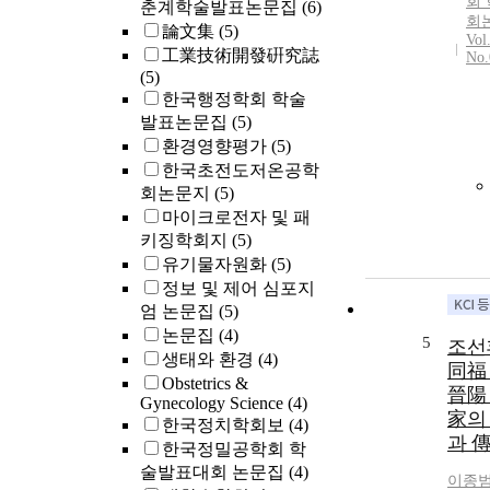
회
춘계학술발표논문집
(6)
회
論文集
(5)
Vol
工業技術開發硏究誌
No.
(5)
한국행정학회 학술
발표논문집
(5)
환경영향평가
(5)
한국초전도저온공학
회논문지
(5)
마이크로전자 및 패
키징학회지
(5)
유기물자원화
(5)
정보 및 제어 심포지
엄 논문집
(5)
논문집
(4)
5
조선
생태와 환경
(4)
同福
Obstetrics &
晉陽
Gynecology Science
(4)
家의
한국정치학회보
(4)
과 
한국정밀공학회 학
술발표대회 논문집
(4)
이종