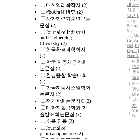
재
,
문
대한약리학잡지
(2)
희
,
김
機械技術硏究
(2)
남규
,
L
산학협력기술연구논
Jong-
문집
(2)
Beom
,
Seok-
Journal of Industrial
Jae
,
Mu
and Engineering
Gu
,
Wo
Chemistry
(2)
Hui
,
Ki
한국환경과학회지
Gyun
,
(2)
Nam-
대
한국 자동차공학회
안
논문집
(2)
후
환경종합 학술대회
학
(2)
200
한국지능시스템학회
한
논문지
(2)
비
부
전기학회논문지C
(2)
지
대한지질공학회 학
Vol
술발표회논문집
(2)
No.
소음 진동
(2)
Journal of
pharmacopuncture
(2)