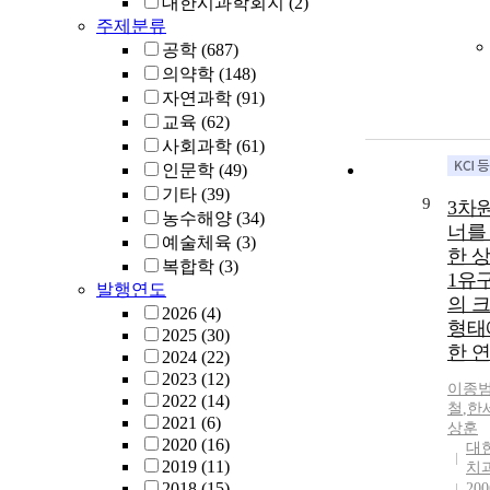
대한시과학회지
(2)
주제분류
공학
(687)
의약학
(148)
자연과학
(91)
교육
(62)
사회과학
(61)
인문학
(49)
기타
(39)
9
3차
농수해양
(34)
너를
예술체육
(3)
한 
복합학
(3)
1유
발행연도
의 
2026
(4)
형태
2025
(30)
한 
2024
(22)
2023
(12)
이종
2022
(14)
철
,
한
2021
(6)
상훈
2020
(16)
대
2019
(11)
치
2018
(15)
200