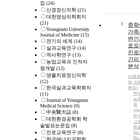
집
(24)
신경정신의학
(21)
대한영상의학회지
(21)
3
중학
Yeungnam University
가족
Journal of Medicine
(15)
변인
전기의 세계
(14)
로포
실과교육연구
(14)
진로
역사학연구
(13)
간의
농업교육과 인적자
분석
원개발
(12)
생물치료정신의학
이종
(12)
영
,
김
한국실과교육학회지
론자)
(11)
한
능
Journal of Yeungnam
원
Medical Science
(9)
200
中央醫大誌
(8)
한
대한환경공학회 학
고
술발표논문집
(8)
학
진로교육연구
(8)
Vol
No.
한국에너지공학회