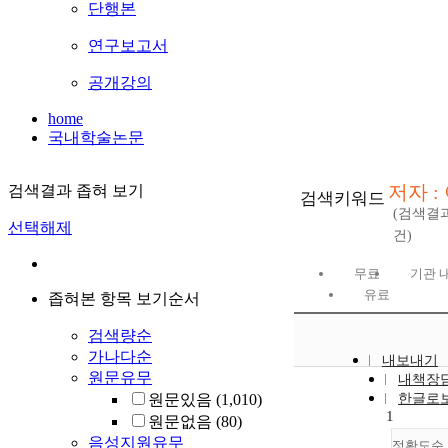
단행본
연구보고서
공개강의
home
국내학술논문
저자 :
검색결과 좁혀 보기
검색키워드
(검색결
선택해제
건)
무료
기관 
유료
좁혀본 항목 보기순서
검색량순
가나다순
내보내기
원문유무
내책장
원문있음
(1,010)
한글로
1
원문없음
(80)
음성지원유무
정확도순