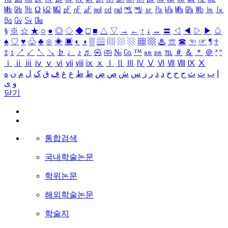
㎒
㎓
㎔
Ω
㏀
㏁
㎊
㎋
㎌
㏖
㏅
㎭
㎮
㎯
㏛
㎩
㎪
㎫
㎬
㏝
㏐
㏓
㏃
㏉
㏜
㏆
§
※
☆
★
○
●
◎
◇
◆
□
■
△
▽
→
←
↑
↓
↔
〓
◁
◀
▷
▶
♤
♠
♡
♥
♧
♣
⊙
◈
▣
◐
◑
▒
▤
▥
▨
▧
▦
▩
♨
☏
☎
☜
☞
¶
†
‡
↕
↗
↙
↖
↘
♭
♩
♪
♬
㉿
㈜
№
㏇
™
㏂
㏘
℡
＃
＆
＊
＠
ª
º
ⅰ
ⅱ
ⅲ
ⅳ
ⅴ
ⅵ
ⅶ
ⅷ
ⅸ
ⅹ
Ⅰ
Ⅱ
Ⅲ
Ⅳ
Ⅴ
Ⅵ
Ⅶ
Ⅷ
Ⅸ
Ⅹ
ا
ب
ت
ث
ج
ح
خ
د
ذ
ر
ز
س
ش
ص
ض
ط
ظ
ع
غ
ف
ق
ک
ل
م
ن
ه
و
ی
닫기
통합검색
국내학술논문
학위논문
해외학술논문
학술지