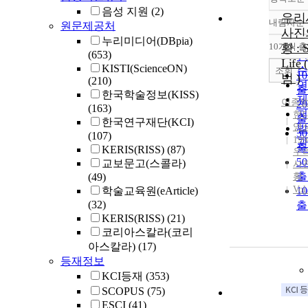
음성 지원
(2)
우리
내림차순
원문제공처
정
사진
누리미디어(DBpia)
순
10개씩 
황 : St
내
(653)
인
Life
KISTI(ScienceON)
순
조회
1
범 )
(210)
연
출
한국학술정보(KISS)
제
이종
2
(163)
저
현
출
한국연구재단(KCI)
영
발
3
(107)
199
관
출
KERIS(RISS)
(87)
우
5
교보문고(스콜라)
사
출
(49)
황
Vol
학술교육원(eArticle)
1
(32)
출
KERIS(RISS)
(21)
코리아스칼라(코리
아스칼라)
(17)
등재정보
KCI등재
(353)
SCOPUS
(75)
ESCI
(41)