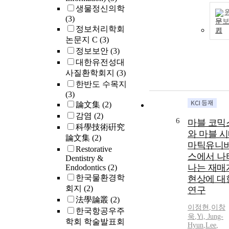
생물정신의학
(3)
문
정보처리학회
기
논문지 C
(3)
정보보안
(3)
대한유전성대
사질환학회지
(3)
한반도 수목지
(3)
論文集
(2)
감염
(2)
6
마블 코믹
科學技術硏究
와 마블 
論文集
(2)
마틱유니
Restorative
스에서 나
Dentistry &
나는 재매
Endodontics
(2)
한국물환경학
현상에 대
회지
(2)
연구
法學論叢
(2)
이정현
,
이창
한국항공우주
욱
,
Yi,
Jung-
학회 학술발표회
Hyun
,
Lee
,