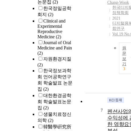
논문집
(2)
Chang-Wook
한국디지
한국정밀공학
정책학회
회지
(2)
2021
Clinical and
디지털융
Experimental
합연구
Reproductive
Vol.19 No.
Medicine
(2)
Journal of Oral
Medicine and Pain
원
(2)
문
자원환경지질
보
기
(2)
3
한국정보과학
회 언어공학연구
회 학술발표 논문
집
(2)
대한환경공학
회 학술발표논문
집
(2)
7
펜션사업
생물치료정신
수익성에 
의학
(2)
한 영향요
韓醫學硏究所
분석