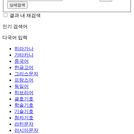
상세검색
결과 내 재검색
인기 검색어
다국어 입력
히라가나
가타카나
중국어
한글고어
그리스문자
프랑스어
독일어
히브리어
괄호기호
학술기호
기술기호
첨자기호
라틴문자
러시아문자