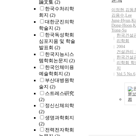
論文集
(2)
한국수처리학
이정현
,
김동
회지
(2)
김용수
,
Lee
Jung-Hyun
,
K
대한군진의학
Dong-Hoon
,
K
학술지
(2)
Yong-Su
한국독성학회
한국건설
심포지움 및 학술
리학회
2004
발표회
(2)
건설관리 :
한국지능시스
한국건설
템학회논문지
(2)
리학회 학
한국인체미용
지
예술학회지
(2)
Vol.5 No.6
부산대병원학
술지
(2)
스트레스硏究
문
(2)
기
정신신체의학
(2)
생명과학회지
(2)
전력전자학회