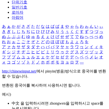
단위기호
일반기호
로마자
아랍어
あ
ぁ
か
が
さ
ざ
た
だ
な
は
ば
ぱ
ま
や
ゃ
ら
わ
ゎ
ん
い
ぃ
き
ぎ
し
じ
ち
ぢ
に
ひ
び
ぴ
み
り
う
ぅ
く
ぐ
す
ず
つ
づ
っ
ぬ
ふ
ぶ
ぷ
む
ゆ
ゅ
る
え
ぇ
け
げ
せ
ぜ
て
で
ね
へ
べ
ぺ
め
れ
お
ぉ
こ
ご
そ
ぞ
と
ど
の
ほ
ぼ
ぽ
も
よ
ょ
ろ
を
ア
ァ
カ
サ
ザ
タ
ダ
ナ
ハ
バ
パ
マ
ヤ
ャ
ラ
ワ
ヮ
ン
イ
ィ
キ
ギ
シ
ジ
チ
ヂ
ニ
ヒ
ビ
ピ
ミ
リ
ウ
ゥ
ク
グ
ス
ズ
ツ
ヅ
ッ
ヌ
フ
ブ
プ
ム
ユ
ュ
ル
エ
ェ
ケ
ゲ
セ
ゼ
テ
デ
ヘ
ベ
ペ
メ
レ
オ
ォ
コ
ゴ
ソ
ゾ
ト
ド
ノ
ホ
ボ
ポ
モ
ヨ
ョ
ロ
ヲ
―
http://chineseinput.net/
에서 pinyin(병음)방식으로 중국어를 변환
할 수 있습니다.
변환된 중국어를 복사하여 사용하시면 됩니다.
예시)
中文 을 입력하시려면
zhongwen
을 입력하시고 space를
누르시면됩니다.