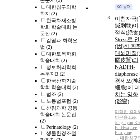
논문지
(2)
대한침구의학
회지
(2)
8
이침자극(
한국화재소방
鍼刺戟)이
학회 학술대회 논
절식(絶食)
문집
(2)
Stress로 인
감염과 화학요
(因)한 흰
법
(2)
대뇌피질(
대한토목학회
腦皮質)의
학술대회
(2)
NADPH-
정보처리학회
diaphorase
논문지B
(2)
경세포(神
한국산학기술
細胞)에 미
학회 학술대회
(2)
치는 영향
법조
(2)
(影響)
노동법포럼
(2)
산림과학 공동
이정현
,
김이
학술대회 논문집
이은용
,
Lee
,
(2)
Jung-hyun
,
Ki
Perinatology
(2)
Ee-Hwa
,
Lee
,
Eun-yong
생물환경조절
대한침구
학회지
(2)