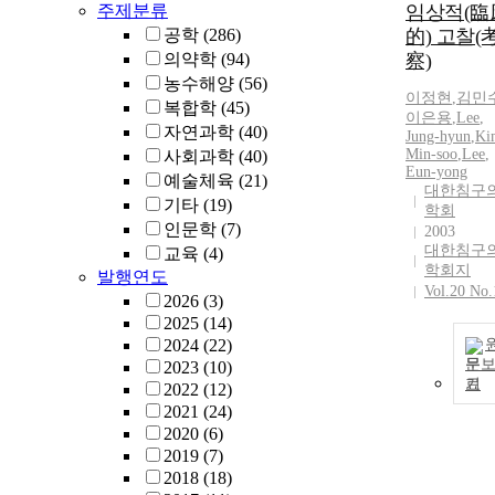
주제분류
임상적(臨
공학
(286)
的) 고찰(
의약학
(94)
察)
농수해양
(56)
이정현
,
김민
복합학
(45)
이은용
,
Lee
,
자연과학
(40)
Jung-hyun
,
Ki
Min-soo
,
Lee
,
사회과학
(40)
Eun-yong
예술체육
(21)
대한침구
기타
(19)
학회
인문학
(7)
2003
대한침구
교육
(4)
학회지
발행연도
Vol.20 No.
2026
(3)
2025
(14)
2024
(22)
문
2023
(10)
기
2022
(12)
2021
(24)
2020
(6)
2019
(7)
2018
(18)