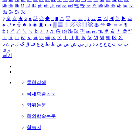
㎒
㎓
㎔
Ω
㏀
㏁
㎊
㎋
㎌
㏖
㏅
㎭
㎮
㎯
㏛
㎩
㎪
㎫
㎬
㏝
㏐
㏓
㏃
㏉
㏜
㏆
§
※
☆
★
○
●
◎
◇
◆
□
■
△
▽
→
←
↑
↓
↔
〓
◁
◀
▷
▶
♤
♠
♡
♥
♧
♣
⊙
◈
▣
◐
◑
▒
▤
▥
▨
▧
▦
▩
♨
☏
☎
☜
☞
¶
†
‡
↕
↗
↙
↖
↘
♭
♩
♪
♬
㉿
㈜
№
㏇
™
㏂
㏘
℡
＃
＆
＊
＠
ª
º
ⅰ
ⅱ
ⅲ
ⅳ
ⅴ
ⅵ
ⅶ
ⅷ
ⅸ
ⅹ
Ⅰ
Ⅱ
Ⅲ
Ⅳ
Ⅴ
Ⅵ
Ⅶ
Ⅷ
Ⅸ
Ⅹ
ا
ب
ت
ث
ج
ح
خ
د
ذ
ر
ز
س
ش
ص
ض
ط
ظ
ع
غ
ف
ق
ک
ل
م
ن
ه
و
ی
닫기
통합검색
국내학술논문
학위논문
해외학술논문
학술지