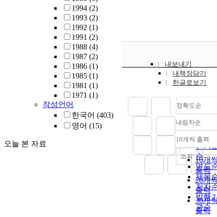
1994
(2)
1993
(2)
1992
(1)
1991
(2)
1988
(4)
1987
(2)
내보내기
1986
(1)
내책장담기
1985
(1)
한글로보기
1981
(1)
1971
(1)
작성언어
정확도순
한국어
(403)
내림차순
영어
(15)
정확
순
10개씩 출력
내림
오늘 본 자료
인기
순
조회
10개
연도
출력
제목
20개
저자
출력
발행
30개
관순
출력