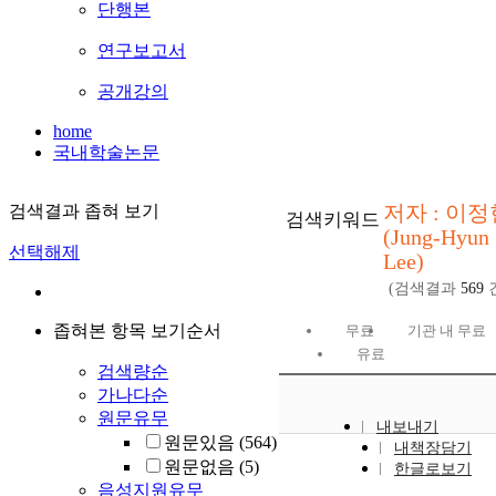
단행본
연구보고서
공개강의
home
국내학술논문
저자 : 이정
검색결과 좁혀 보기
검색키워드
(Jung-Hyun
선택해제
Lee)
(검색결과
569
좁혀본 항목 보기순서
무료
기관 내 무료
유료
검색량순
가나다순
원문유무
내보내기
원문있음
(564)
내책장담기
원문없음
(5)
한글로보기
음성지원유무