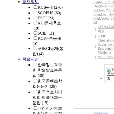
등재정보
Pyung
,
Eum, J
Hee
,
Park, Eu
KCI등재
(276)
A
,
Choi, Yoon
SCOPUS
(60)
Jung
,
Lee
, Do
ESCI
(24)
Ryul
,
Yoon, Ta
Ki
KCI등재후보
대한생식
(18)
학회
SCIE
(11)
2008
KCI우수등재
Clinical an
(5)
Experiment
구)KCI등재(통
Reproducti
Medicine
합)
(4)
Vol.35 No.
학술지명
한국정보과학
회 학술발표논문
문
집
(30)
기
한국콘텐츠학
회논문지
(28)
한국정보처리
학회 학술대회논
문집
(15)
대한전기학회
학술대회 논문집