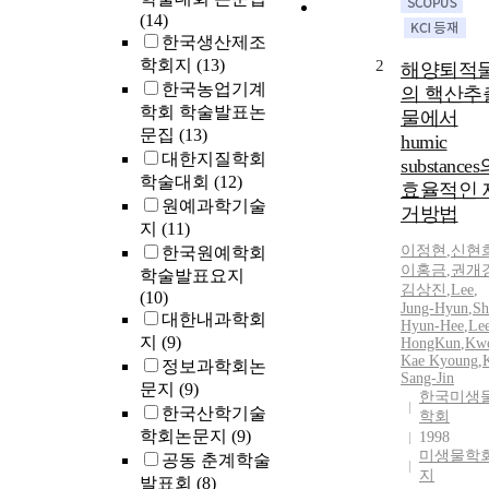
(14)
한국생산제조
학회지
(13)
2
해양퇴적
한국농업기계
의 핵산추
학회 학술발표논
물에서
문집
(13)
humic
대한지질학회
substance
학술대회
(12)
효율적인 
원예과학기술
거방법
지
(11)
이정현
,
신현
한국원예학회
이홍금
,
권개
학술발표요지
김상진
,
Lee
,
(10)
Jung-Hyun
,
Sh
대한내과학회
Hyun
-Hee
,
Le
지
(9)
HongKun
,
Kw
Kae Kyoung
,
K
정보과학회논
Sang-Jin
문지
(9)
한국미생
한국산학기술
학회
학회논문지
(9)
1998
미생물학
공동 춘계학술
지
발표회
(8)