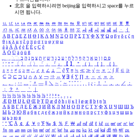
北京 을 입력하시려면
beijing
을 입력하시고 space를 누르
시면 됩니다.
ㅥ
ㅦ
ㅧ
ㅨ
ㅩ
ㅪ
ㅫ
ㅬ
ㅭ
ㅮ
ㅯ
ㅰ
ㅱ
ㅲ
ㅳ
ㅴ
ㅵ
ㅶ
ㅷ
ㅸ
ㅹ
ㅺ
ㅻ
ㅼ
ㅽ
ㅾ
ㅿ
ㆀ
ㆁ
ㆂ
ㆃ
ㆄ
ㆅ
ㆆ
ㆇ
ㆈ
ㆉ
ㆊ
ㆋ
ㆌ
ㆍ
ㆎ
Α
Β
Γ
Δ
Ε
Ζ
Η
Θ
Ι
Κ
Λ
Μ
Ν
Ξ
Ο
Π
Ρ
Σ
Τ
Υ
Φ
Χ
Ψ
Ω
α
β
γ
δ
ε
ζ
η
θ
ι
κ
λ
μ
ν
ξ
ο
π
ρ
σ
τ
υ
φ
χ
ψ
ω
á
à
Á
À
é
è
É
È
ç
Ç
ê
Ä
Ö
Ü
ä
ö
ü
ß
ְ
ֳ
ֲ
ֱ
ָ
ַ
ֵ
ֶ
ִ
ֹ
ּ
ֻ
ׂ
ׁ
ּ
ב
ה
נ
מ
צ
ת
ץ
ש
ד
ג
כ
ע
י
ח
ל
ך
ף
ק
ר
א
ט
ו
ן
ם
פ
‘
’
“
”
〔
〕
〈
〉
「
」
『
』
【
】
＂
（
）
［
］
｛
｝
±
×
÷
≠
≤
≥
∞
∴
♂
♀
∠
⊥
⌒
∂
∇
≡
≒
≪
≫
√
∽
∝
∵
∫
∬
∈
∋
⊆
⊇
⊂
⊃
∪
∩
∧
∨
￢
⇒
⇔
∀
∃
∮
∑
∏
＋
－
＜
＝
＞
、
。
·
‥
…
¨
〃
―
∥
＼
∼
´
～
ˇ
˘
˝
˚
˙
¸
˛
¡
¿
ː
！
＇
，
．
／
：
；
？
＾
＿
｀
｜
½
⅓
⅔
¼
¾
⅛
⅜
⅝
⅞
¹
²
³
⁴
ⁿ
₁
₂
₃
₄
Æ
Ð
Ħ
Ĳ
Ł
Ø
Œ
Þ
Ŧ
Ŋ
æ
đ
ð
ħ
ı
ĳ
ĸ
ŀ
ł
ø
œ
ß
þ
ŧ
ŋ
ŉ
А
Б
В
Г
Д
Е
Ё
Ж
З
И
Й
К
Л
М
Н
О
П
Р
С
Т
У
Ф
Х
Ц
Ч
Ш
Щ
Ъ
Ы
Ь
Э
Ю
Я
а
б
в
г
д
е
ё
ж
з
и
й
к
л
м
н
о
п
р
с
т
у
ф
х
ц
ч
ш
щ
ъ
ы
ь
э
ю
я
′
″
℃
Å
￠
￡
￥
¤
℉
‰
＄
％
Ｆ
￦
㎕
㎖
㎗
ℓ
㎘
㏄
㎣
㎤
㎥
㎦
㎙
㎚
㎛
㎜
㎝
㎞
㎟
㎠
㎡
㎢
㏊
㎍
㎎
㎏
㏏
㎈
㎉
㏈
㎧
㎨
㎰
㎱
㎲
㎳
㎴
㎵
㎶
㎷
㎸
㎹
㎀
㎁
㎂
㎃
㎄
㎺
㎻
㎽
㎾
㎿
㎐
㎑