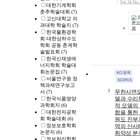
Vol.34 No.
대한기계학회
춘추학술대회
(7)
고신대학교 의
문
과대학 학술지
(7)
기
한국물환경학
회·대한상하수도
학회 공동 춘계학
술발표회
(7)
한국신재생에
너지학회 학술대
회논문집
(7)
서울연구원 정
책과제연구보고
3
무한사면
서
(7)
델과 수리
한국식품영양
과학회지
(6)
적 모델의
대한전자공학
합을 통한
회 학술대회
(6)
원도 진부
정보보호학회
역의 산사
논문지
(6)
취약성 분
정보처리학회