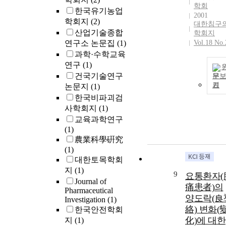
학회
한국유기농업
2001
학회지
(2)
대한침구
산업기술종합
학회지
연구소 논문집
(1)
Vol.18 No.
과학·수학교육
연구
(1)
건국기술연구
문
기
논문지
(1)
한국비파괴검
사학회지
(1)
교육과학연구
(1)
農業科學硏究
(1)
대한토목학회
지
(1)
9
요통환자(
Journal of
痛患者)의
Pharmaceutical
양도락(良
Investigation
(1)
絡) 변화(
한국안전학회
化)에 대한
지
(1)