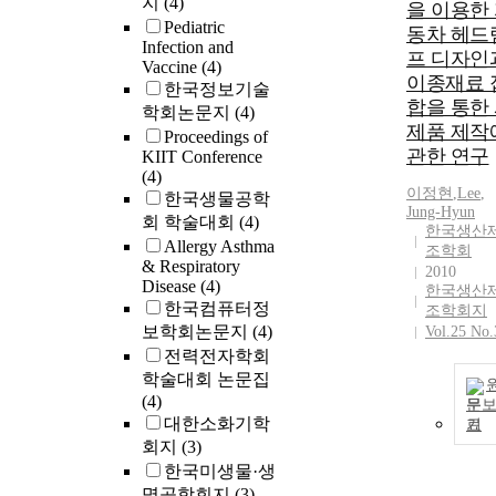
지
(4)
을 이용한
Pediatric
동차 헤드
Infection and
프 디자인
Vaccine
(4)
이종재료 
한국정보기술
합을 통한
학회논문지
(4)
제품 제작
Proceedings of
관한 연구
KIIT Conference
(4)
이정현
,
Lee
,
한국생물공학
Jung-Hyun
회 학술대회
(4)
한국생산
Allergy Asthma
조학회
& Respiratory
2010
Disease
(4)
한국생산
한국컴퓨터정
조학회지
보학회논문지
(4)
Vol.25 No.
전력전자학회
학술대회 논문집
(4)
문
대한소화기학
기
회지
(3)
한국미생물·생
명공학회지
(3)