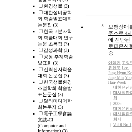
환경생물
(3)
대한설비공학
회 학술발표대회
논문집
(3)
5
보행장애
한국고분자학
주소로 4
회 학술대회 연구
에 진단된
논문 초록집
(3)
로피온산
감성과학
(3)
증
공동 추계학술
발표회
(3)
이정현
,
고정
유한욱
,
Lee
,
전력전자학술
Jung
Hyun
,
Ko
대회 논문집
(3)
Jung
Min
,
Yoo
한국생물환경
Han-Wook
대한유전
조절학회 학술발
대사질환
표논문집
(3)
회
멀티미디어학
2006
회논문지
(3)
대한유전
電子工學會論
대사질환
회지
文誌-CI
Vol.6 No.1
(Computer and
Information)
(3)