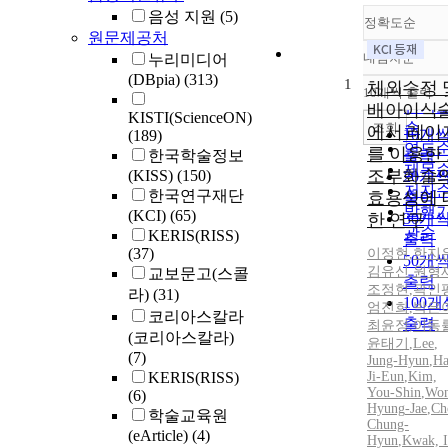
음성 지원
(5)
정확도순
원문제공처
내림차순
누리미디어
정확
(DBpia)
(313)
1
순
체외수정 
10개씩 출력
내림
인기
배아이식
KISTI(ScienceON)
순
조회
에서 레이
10개
(189)
연도
를 이용한
한국학술정보
출력
제목
조부화술
(KISS)
(150)
20개
저자
한국연구재단
효용성에 
출력
발행
(KCI)
(65)
한 연구
30개
관순
KERIS(RISS)
출력
(37)
이정현
,
한지
50개
김유신
,
원형
교보문고(스콜
출력
조정현
,
곽인
라)
(31)
100개
엄진희
,
박은
코리아스칼라
출력
최윤정
,
이동
(코리아스칼라)
윤태기
,
Lee
,
(7)
Jung-Hyun
,
Ha
KERIS(RISS)
Ji-Eun
,
Kim,
You-Shin
,
Won
(6)
Hyung
-Jae
,
Ch
학술교육원
Chung-
(eArticle)
(4)
Hyun
,
Kwak, I