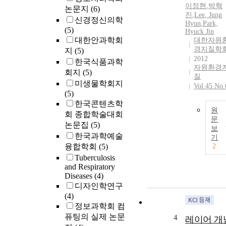
이정현
,
박혁
논문지
(6)
진
,
Lee
,
Jung
신경정신의학
Hyun
,
Park,
(5)
Hyuck Jin
대한안과학회
대한자원
경지질학
지
(5)
2012
한국식품과학
자원환경
회지
(5)
질
미생물학회지
Vol.45 No.
(5)
한국콘텐츠학
원
회 종합학술대회
문
논문집
(5)
보
한국과학예술
기
융합학회
(5)
2
Tuberculosis
and Respiratory
Diseases
(4)
디자인학연구
(4)
정보과학회 컴
퓨팅의 실제 논문
4
레이어 개