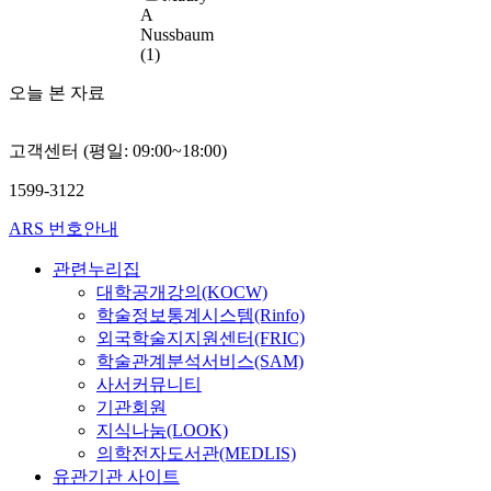
o
b
f
방
e
A
s
수
o
e
n
u
e
Nussbaum
법
n
o
전
u
l
t
s
c
(1)
등
i
c
?
t
e
o
t
t
을
e
i
후
5
c
c
오늘 본 자료
i
)
통
n
e
에
p
o
i
o
으
해
c
t
따
e
m
t
n
로
분
e
y
고객센터 (평일: 09:00~18:00)
른
r
m
i
m
전
석
,
a
수
c
u
z
o
자
하
s
1599-3122
l
위
e
n
e
d
기
였
p
s
가
n
i
n
e
기
ARS 번호안내
다
o
o
0
t
c
s
l
응
.
r
n
.
p
a
.
관련누리집
a
용
분
t
e
7
r
t
n
대학공개강의(KOCW)
에
석
s
e
0
e
i
T
d
학술정보통계시스템(Rinfo)
적
틀
l
d
m
g
o
h
V
합
외국학술지지원센터(FRIC)
은
e
t
,
n
n
i
o
하
학술관계분석서비스(SAM)
《
a
o
0
a
s
s
l
다
사서커뮤니티
대
d
p
.
n
y
s
c
.
기관회원
통
e
r
7
t
s
t
h
령
지식나눔(LOOK)
r
e
6
c
t
u
k
C
학
,
의학전자도서관(MEDLIS)
p
m
o
e
d
o
C
》
p
a
유관기관 사이트
저
u
m
y
v
A