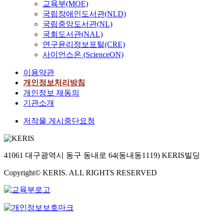
의
r
r
교육부(MOE)
감
p
h
a
’
W
저
o
e
국립장애인도서관(NLD)
되
l
a
i
s
i
자
g
f
국립중앙도서관(NL)
는
e
s
m
v
r
인
r
o
국회도서관(NAL)
것
e
h
s
o
e
함
a
r
을
x
연구윤리정보포털(CRE)
i
t
r
에
성
m
a
알
p
사이언스온 (ScienceON)
g
o
t
대
득
a
n
수
e
h
u
e
한
의
n
e
이용약관
있
r
s
n
x
전
3
d
l
개인정보처리방침
었
i
p
d
c
기
가
f
d
다
e
개인정보 재동의
e
e
h
적
지
e
e
.
n
기관소개
e
r
a
특
주
e
r
c
d
s
m
성
요
.
l
저작물 게시중단요청
e
,
t
b
에
변
I
y
s
u
a
e
대
수
t
s
.
l
n
r
한
(
e
o
I
t
d
a
연
41061 대구광역시 동구 동내로 64(동내동1119) KERIS빌딩
‘
m
c
d
r
t
e
구
대
s
i
i
a
h
Copyright© KERIS. ALL RIGHTS RESERVED
r
는
통
a
e
o
-
e
o
다
령
r
t
p
l
b
d
양
리
e
y
a
o
e
y
하
더
m
,
t
w
h
n
게
십
e
b