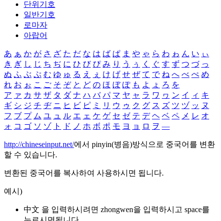
단위기호
일반기호
로마자
아랍어
あ
ぁ
か
が
さ
ざ
た
だ
な
は
ば
ぱ
ま
や
ゃ
ら
わ
ゎ
ん
い
ぃ
き
ぎ
し
じ
ち
ぢ
に
ひ
び
ぴ
み
り
う
ぅ
く
ぐ
す
ず
つ
づ
っ
ぬ
ふ
ぶ
ぷ
む
ゆ
ゅ
る
え
ぇ
け
げ
せ
ぜ
て
で
ね
へ
べ
ぺ
め
れ
お
ぉ
こ
ご
そ
ぞ
と
ど
の
ほ
ぼ
ぽ
も
よ
ょ
ろ
を
ア
ァ
カ
サ
ザ
タ
ダ
ナ
ハ
バ
パ
マ
ヤ
ャ
ラ
ワ
ヮ
ン
イ
ィ
キ
ギ
シ
ジ
チ
ヂ
ニ
ヒ
ビ
ピ
ミ
リ
ウ
ゥ
ク
グ
ス
ズ
ツ
ヅ
ッ
ヌ
フ
ブ
プ
ム
ユ
ュ
ル
エ
ェ
ケ
ゲ
セ
ゼ
テ
デ
ヘ
ベ
ペ
メ
レ
オ
ォ
コ
ゴ
ソ
ゾ
ト
ド
ノ
ホ
ボ
ポ
モ
ヨ
ョ
ロ
ヲ
―
http://chineseinput.net/
에서 pinyin(병음)방식으로 중국어를 변환
할 수 있습니다.
변환된 중국어를 복사하여 사용하시면 됩니다.
예시)
中文 을 입력하시려면
zhongwen
을 입력하시고 space를
누르시면됩니다.