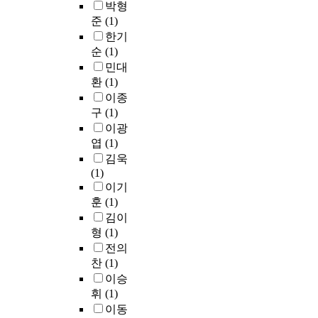
히
(
l
박형
제
o
G
c
h
C
최
N
y
준
(1)
설
p
u
i
y
l
근
=
t
치
a
한기
s
n
b
a
의
1
a
방
t
순
(1)
e
g
r
d
박
0
k
안
h
,
민대
p
i
A
근
1
i
과
i
a
u
환
(1)
d
l
혜
)
n
하
c
n
b
이종
r
u
정
i
g
폭
r
d
l
o
구
(1)
m
부
n
,
을
e
t
i
c
i
이광
와
C
a
확
c
h
c
k
n
엽
(1)
문
o
n
폭
u
e
s
e
u
김욱
재
u
d
하
r
5
e
t
m
(1)
인
n
t
는
r
G
r
i
)
이기
정
t
h
방
e
e
v
s
W
부
훈
(1)
y
e
안
n
r
i
d
i
의
.
t
김이
에
t
a
c
e
r
대
T
r
형
(1)
대
p
h
e
v
e
통
h
e
전의
하
r
a
a
e
의
령
e
n
찬
(1)
여
e
s
n
l
경
비
S
d
검
g
이승
o
d
o
우
서
a
i
토
n
p
휘
(1)
p
p
구
실
t
s
하
a
e
o
이동
e
리
조
i
d