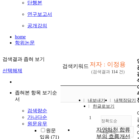
단행본
연구보고서
공개강의
home
학위논문
검색결과 좁혀 보기
저자 : 이정용
검색키워드
선택해제
(검색결과
114
건)
좁혀본 항목 보기순
서
내보내기
내책장담기
한글로보기
검색량순
가나다순
1
정확도순
원문유무
자연하천 합류
원문
내림차순
정확도
부의 흐름개선
있음
(71)