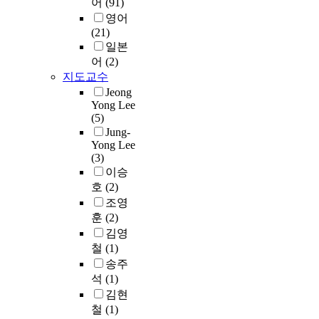
,
어
(91)
f
발
한
5
i
.
r
w
t
영어
V
의
체
%
o
다
o
r
h
(21)
o
필
계
(
n
음
f
a
e
일본
r
요
적
N
o
으
e
d
g
t
어
(2)
성
인
=
u
로
s
i
o
e
지도교수
이
연
9
r
합
s
o
v
x
대
Jeong
구
7
s
류
o
(
e
F
Yong Lee
두
는
)
o
부
r
N
r
(5)
l
되
상
i
c
하
N
R
n
Jung-
o
고
대
n
i
천
a
)
m
Yong Lee
w
있
적
C
e
의
m
s
(3)
e
P
다
으
i
t
문
K
t
이승
n
a
.
로
t
y
제
e
a
호
(2)
t
n
C
부
y
i
점
u
n
i
조영
c
C
족
a
s
개
n
d
s
훈
(2)
a
A
한
n
c
선
K
a
i
k
김영
(
상
d
u
을
i
r
n
e
C
철
(1)
황
3
r
위
m
d
f
(
o
송주
이
2
r
하
)
f
l
V
p
석
(1)
다
.
e
여
I
o
u
F
p
.
8
김현
n
도
d
r
e
P
e
특
%
t
철
(1)
류
i
5
n
)
r