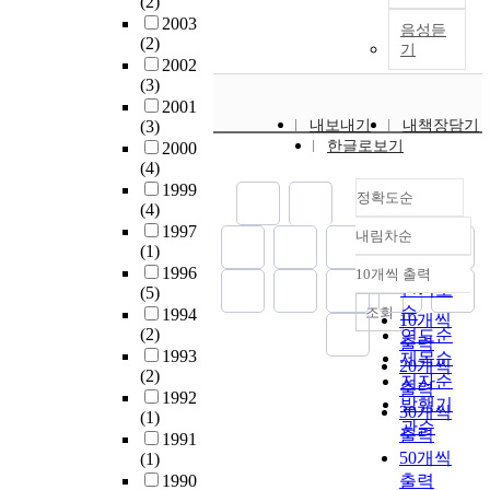
(2)
h
도
수
h
t
지
n
e
t
2003
i
가
행
음성듣
i
h
류
c
n
u
(2)
s
매
기
한
s
e
하
e
t
a
2002
t
우
다
s
c
천
T
s
(3)
l
h
높
.
t
h
의
h
.
2001
s
e
다
이
u
a
홍
e
(3)
내보내기
내책장담기
A
p
s
.
러
d
n
한글로보기
수
G
2000
d
a
i
또
한
y
g
(4)
량
r
d
c
s
한
중
w
e
1999
차
a
i
e
정확도순
,
산
요
e
i
(4)
이
d
t
s
a
업
성
r
n
1997
에
u
내림차순
i
.
s
정확도
용
에
e
(1)
t
따
a
o
W
e
순
케
도
3
1996
h
10개씩 출력
른
t
n
내림차순
i
m
이
인기도
(5)
불
5
e
영
e
a
t
i
블
순
조회
1994
구
.
d
10개씩
향
s
l
h
-
의
(2)
연도순
하
7
e
출력
보
c
l
t
e
경
1993
제목순
고
%
m
20개씩
다
h
y
h
m
(2)
량
지
저자순
(
o
는
o
출력
,
e
p
1992
화
금
N
발행기
g
합
o
30개씩
t
d
(1)
i
요
까
=
r
관순
류
l
h
출력
e
1991
r
구
지
1
a
부
C
e
50개씩
v
(1)
i
에
대
1
p
의
H
3
e
1990
출력
c
따
통
0