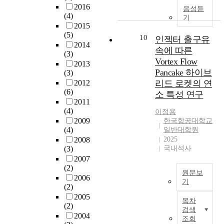
,
L
n
r
비
2016
결
e
e
음성듣
합
e
(
n
(4)
에
정
기
r
i
류
e
5
m
2015
사
과
a
n
부
D
G
e
(5)
용
10
국
t
인젝터 출구유
t
하
e
)
n
2014
되
가
e
h
속에 따른
천
p
a
t
(3)
는
운
o
e
Vortex Flow
에
a
n
s
2013
산
영
f
f
서
r
Pancake 하이브
d
(3)
a
업
의
p
e
의
t
d
2012
리드 로켓의 연
n
용
방
a
r
지
m
(6)
e
d
소 특성 연구
케
향
r
t
류
e
2011
f
c
이
을
t
i
(4)
하
n
이정용
i
i
블
설
i
l
2009
한국항공대학교
천
t
n
t
의
정
c
i
(4)
일반대학원
유
o
e
i
경
하
i
t
2008
2025
입
f
d
z
우
는
p
(3)
국내석사
y
에
L
r
e
일
데
a
2007
r
따
i
e
n
본
(2)
중
n
a
른
f
q
원문보
s
제
2006
추
t
t
수
e
기
u
i
품
(2)
적
s
e
리
s
i
n
I
에
2005
역
i
a
목차
영
c
r
v
n
(2)
의
할
n
n
검색
향
i
e
i
t
2004
존
을
t
d
조회
은
e
m
r