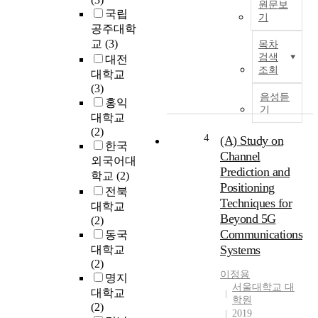
원문보
가
.
국립
기
이
0
공주대학
루
A
t
교
(3)
목차
어
s
o
검색
대전
지
s
W
조회
대학교
지
o
e
(3)
못
c
b
음성듣
홍익
하
i
3
기
대학교
여
a
.
(2)
합
t
4
0
(A) Study on
한국
류
i
f
Channel
외국어대
부
o
u
Prediction and
학교
(2)
하
n
r
Positioning
전북
천
s
t
Techniques for
대학교
을
t
h
Beyond 5G
(2)
중
u
e
Communications
동국
심
d
r
Systems
으
y
대학교
e
로
o
(2)
n
이정용
수
f
명지
h
서울대학교 대
위
H
대학교
a
학원
상
A
(2)
n
2019