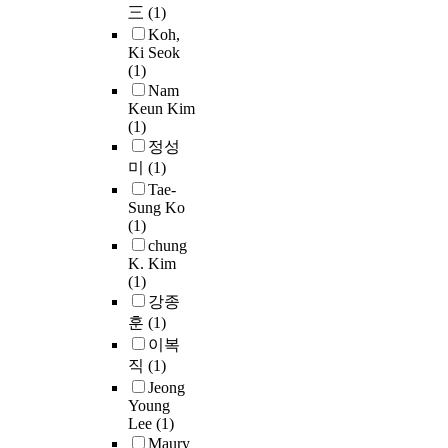
I
로
f
i
o
三
(1)
x
상
의
i
n
확
o
o
n
m
Koh,
경
구
t
d
인
r
n
c
Ki Seok
a
량
조
i
i
되
e
s
(1)
h
n
화
,
e
v
었
2
y
Nam
a
’
가
인
s
i
다
0
Keun Kim
s
n
s
가
원
,
d
(1)
.
w
t
n
b
능
,
e
u
정성
본
e
e
e
o
하
예
n
a
연
e
미
(1)
m
l
u
며
산
v
l
구
k
s
Tae-
s
n
,
의
i
s
지
s
Sung Ko
,
a
d
고
변
r
w
(1)
점
g
t
n
a
주
화
o
h
chung
의
e
h
d
r
파
를
n
o
K. Kim
경
s
e
i
y
특
문
m
(1)
m
우
t
5
n
l
성
헌
e
강종
a
도
a
G
f
a
(
연
n
k
훈
(1)
류
t
m
o
y
S
구
t
e
이복
제
i
o
r
e
k
및
,
u
직
(1)
미
o
b
m
r
i
자
c
p
설
n
Jeong
i
a
c
n
료
o
t
Young
치
.
l
t
o
E
조
n
h
Lee
(1)
시
A
e
i
m
f
사
v
e
Maury
개
b
t