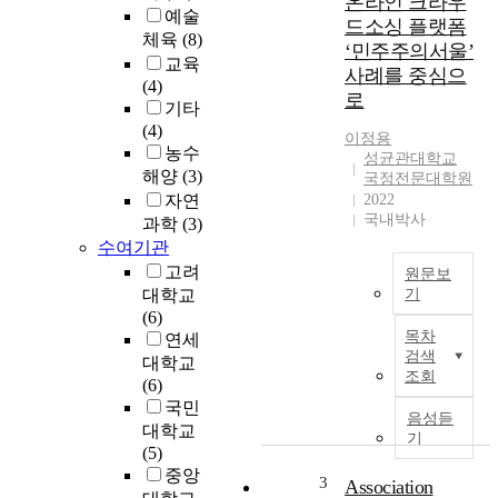
온라인 크라우
인
예술
드소싱 플랫폼
수
체육
(8)
‘민주주의서울’
지
교육
사례를 중심으
형
(4)
상
로
기타
의
(4)
이정용
하
농수
성균관대학교
천
해양
(3)
국정전문대학원
을
자연
2022
이
국내박사
과학
(3)
루
수여기관
고
고려
있
원문보
대학교
기
으
(6)
며
T
목차
연세
,
e
검색
대학교
만
c
조회
(6)
곡
h
국민
및
n
음성듣
사
대학교
o
기
행
(5)
l
의
중앙
o
3
Association
형