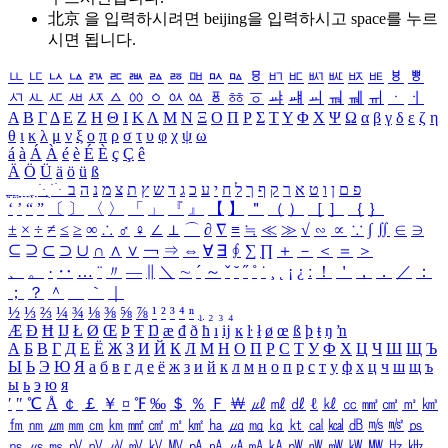
北京 을 입력하시려면
beijing
을 입력하시고 space를 누르
시면 됩니다.
ㅥ
ㅦ
ㅧ
ㅨ
ㅩ
ㅪ
ㅫ
ㅬ
ㅭ
ㅮ
ㅯ
ㅰ
ㅱ
ㅲ
ㅳ
ㅴ
ㅵ
ㅶ
ㅷ
ㅸ
ㅹ
ㅺ
ㅻ
ㅼ
ㅽ
ㅾ
ㅿ
ㆀ
ㆁ
ㆂ
ㆃ
ㆄ
ㆅ
ㆆ
ㆇ
ㆈ
ㆉ
ㆊ
ㆋ
ㆌ
ㆍ
ㆎ
Α
Β
Γ
Δ
Ε
Ζ
Η
Θ
Ι
Κ
Λ
Μ
Ν
Ξ
Ο
Π
Ρ
Σ
Τ
Υ
Φ
Χ
Ψ
Ω
α
β
γ
δ
ε
ζ
η
θ
ι
κ
λ
μ
ν
ξ
ο
π
ρ
σ
τ
υ
φ
χ
ψ
ω
á
à
Á
À
é
è
É
È
ç
Ç
ê
Ä
Ö
Ü
ä
ö
ü
ß
ְ
ֳ
ֲ
ֱ
ָ
ַ
ֵ
ֶ
ִ
ֹ
ּ
ֻ
ׂ
ׁ
ּ
ב
ה
נ
מ
צ
ת
ץ
ש
ד
ג
כ
ע
י
ח
ל
ך
ף
ק
ר
א
ט
ו
ן
ם
פ
‘
’
“
”
〔
〕
〈
〉
「
」
『
』
【
】
＂
（
）
［
］
｛
｝
±
×
÷
≠
≤
≥
∞
∴
♂
♀
∠
⊥
⌒
∂
∇
≡
≒
≪
≫
√
∽
∝
∵
∫
∬
∈
∋
⊆
⊇
⊂
⊃
∪
∩
∧
∨
￢
⇒
⇔
∀
∃
∮
∑
∏
＋
－
＜
＝
＞
、
。
·
‥
…
¨
〃
―
∥
＼
∼
´
～
ˇ
˘
˝
˚
˙
¸
˛
¡
¿
ː
！
＇
，
．
／
：
；
？
＾
＿
｀
｜
½
⅓
⅔
¼
¾
⅛
⅜
⅝
⅞
¹
²
³
⁴
ⁿ
₁
₂
₃
₄
Æ
Ð
Ħ
Ĳ
Ł
Ø
Œ
Þ
Ŧ
Ŋ
æ
đ
ð
ħ
ı
ĳ
ĸ
ŀ
ł
ø
œ
ß
þ
ŧ
ŋ
ŉ
А
Б
В
Г
Д
Е
Ё
Ж
З
И
Й
К
Л
М
Н
О
П
Р
С
Т
У
Ф
Х
Ц
Ч
Ш
Щ
Ъ
Ы
Ь
Э
Ю
Я
а
б
в
г
д
е
ё
ж
з
и
й
к
л
м
н
о
п
р
с
т
у
ф
х
ц
ч
ш
щ
ъ
ы
ь
э
ю
я
′
″
℃
Å
￠
￡
￥
¤
℉
‰
＄
％
Ｆ
￦
㎕
㎖
㎗
ℓ
㎘
㏄
㎣
㎤
㎥
㎦
㎙
㎚
㎛
㎜
㎝
㎞
㎟
㎠
㎡
㎢
㏊
㎍
㎎
㎏
㏏
㎈
㎉
㏈
㎧
㎨
㎰
㎱
㎲
㎳
㎴
㎵
㎶
㎷
㎸
㎹
㎀
㎁
㎂
㎃
㎄
㎺
㎻
㎽
㎾
㎿
㎐
㎑