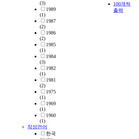
h
평
A
G
(3)
l
100개씩
a
라
령
)
i
면
U
P
1989
o
출력
l
값
자
i
c
구
n
(1)
P
p
r
싸
체
n
s
조
i
1987
g
m
e
고
에
G
t
(2)
적
v
r
e
g
,
대
r
r
1986
문
e
o
n
r
가
한
e
u
(2)
제
r
u
t
e
벼
연
a
c
1985
점
s
p
o
s
우
구
t
(1)
t
에
i
h
f
s
면
는
S
1984
u
의
t
a
w
i
서
(3)
활
p
r
하
y
s
e
o
필
1982
발
h
e
여
(
d
b
n
요
(1)
하
e
i
발
D
e
t
r
성
1981
지
r
s
생
i
v
e
a
(2)
능
만
e
t
하
r
e
c
t
1975
을
대
C
h
는
e
l
h
(1)
e
만
통
i
e
것
c
o
n
1969
m
족
령
t
d
을
t
p
o
(1)
o
하
비
y
i
확
e
e
l
1960
d
는
서
,
r
인
d
d
(1)
o
e
소
실
3
e
하
b
작성언어
a
g
l
재
에
1
c
였
y
n
한국
y
o
개
대
.
t
다
P
e