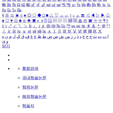
㎒
㎓
㎔
Ω
㏀
㏁
㎊
㎋
㎌
㏖
㏅
㎭
㎮
㎯
㏛
㎩
㎪
㎫
㎬
㏝
㏐
㏓
㏃
㏉
㏜
㏆
§
※
☆
★
○
●
◎
◇
◆
□
■
△
▽
→
←
↑
↓
↔
〓
◁
◀
▷
▶
♤
♠
♡
♥
♧
♣
⊙
◈
▣
◐
◑
▒
▤
▥
▨
▧
▦
▩
♨
☏
☎
☜
☞
¶
†
‡
↕
↗
↙
↖
↘
♭
♩
♪
♬
㉿
㈜
№
㏇
™
㏂
㏘
℡
＃
＆
＊
＠
ª
º
ⅰ
ⅱ
ⅲ
ⅳ
ⅴ
ⅵ
ⅶ
ⅷ
ⅸ
ⅹ
Ⅰ
Ⅱ
Ⅲ
Ⅳ
Ⅴ
Ⅵ
Ⅶ
Ⅷ
Ⅸ
Ⅹ
ا
ب
ت
ث
ج
ح
خ
د
ذ
ر
ز
س
ش
ص
ض
ط
ظ
ع
غ
ف
ق
ک
ل
م
ن
ه
و
ی
닫기
통합검색
국내학술논문
학위논문
해외학술논문
학술지