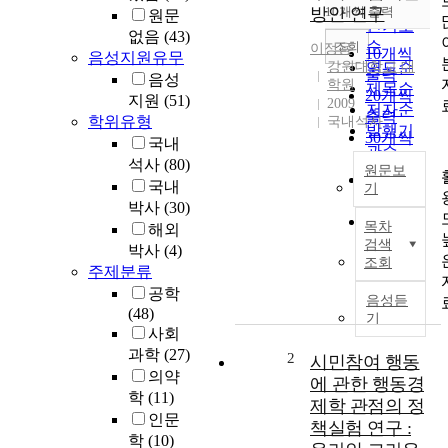
순
방안 연구
10개씩 출력
원문
내림차순
인기도
없음
(43)
순
조회
이정용
10개씩
음성지원유무
강원대학교 대
연도순
출력
음성
학원
제목순
20개씩
지원
(51)
2009
저자순
출력
학위유형
국내석사
발행기
30개씩
국내
관순
출력
석사
(80)
원문보
50개씩
국내
기
출력
박사
(30)
우
100개씩
목차
해외
리
출력
검색
박사
(4)
나
조회
주제분류
라
공학
하
음성듣
(48)
천
기
사회
의
과학
(27)
경
2
시민참여 행동
우
의약
에 관한 행동경
전
학
(11)
제학 관점의 정
형
인문
책실험 연구 :
적
학
(10)