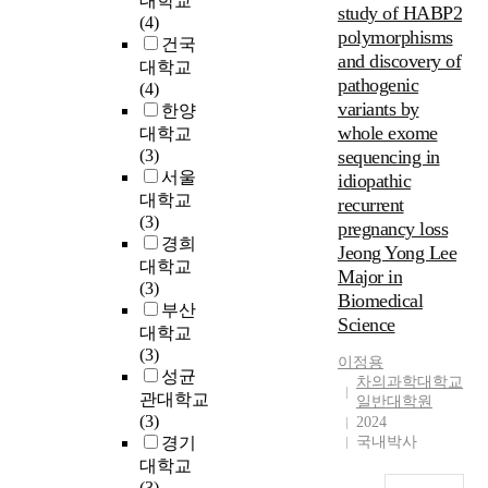
대학교
g
study of HABP2
태
(4)
i
polymorphisms
를
건국
c
and discovery of
이
대학교
a
pathogenic
루
(4)
l
variants by
고
한양
a
있
whole exome
대학교
d
다
(3)
sequencing in
v
.
서울
a
idiopathic
이
n
대학교
recurrent
에
c
(3)
pregnancy loss
합
e
경희
Jeong Yong Lee
류
s
대학교
Major in
부
b
(3)
Biomedical
하
e
부산
Science
천
y
대학교
에
o
(3)
이정용
서
n
성균
차의과학대학교
원
d
관대학교
일반대학원
활
W
(3)
2024
한
e
경기
국내박사
배
b
대학교
수
2
(3)