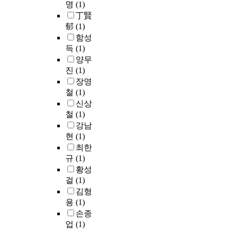
였
n
n
l
명
(1)
d
에
직
s
i
으
c
e
i
a
丁賢
비
변
f
f
며
y
d
c
n
郁
(1)
해
화
a
f
,
l
i
y
d
알
함성
에
c
i
지
o
n
p
a
루
득
(1)
관
t
c
류
s
K
r
s
미
한
양무
i
u
하
s
o
o
s
늄
연
o
진
(1)
l
천
i
r
d
e
(
구
n
t
장영
이
s
e
u
s
A
는
Q
t
철
(1)
합
d
a
c
s
l
더
u
o
신상
류
e
.
t
e
u
욱
e
c
하
f
철
(1)
i
d
m
찾
s
h
는
i
U
강남
o
.
i
아
t
a
경
n
n
현
(1)
n
n
보
i
n
우
e
l
m
최한
T
u
기
o
g
지
d
i
e
규
(1)
h
m
힘
n
e
류
a
k
t
e
황성
)
들
n
d
하
s
e
h
p
의
걸
(1)
다
a
e
천
a
c
o
r
비
김형
.
i
s
을
t
u
d
o
중
용
(1)
따
r
p
충
l
r
s
p
이
라
e
손종
i
분
e
r
b
o
약
서
w
t
업
(1)
히
a
e
y