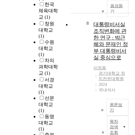
a
o
h
한국
을
g
음성듣
d
r
f
a
체육대학
기
통
i
t
i
S
n
교
(1)
하
n
h
n
p
g
8
창원
여
i
대통령비서실
e
g
o
e
합
d
대학교
c
조직변화에 관
,
r
t
류
i
(1)
o
w
한 연구 : 박근
t
o
부
o
수원
n
h
혜와 문재인 정
C
a
지
p
대학교
c
i
부 대통령비서
e
n
점
a
(1)
e
l
실 중심으로
n
a
의
t
차의
p
e
t
g
도
h
t
과학대학
f
이정용
e
e
류
i
o
교
(1)
a
경기대학교 정
r
d
제
c
f
치전문대학원
c
서경
'
s
설
r
5
2024
i
대학교
s
o
치
e
국내석사
t
l
(1)
p
c
및
c
h
i
선문
a
i
지
u
g
t
대학교
원문보
r
e
류
r
e
a
(1)
기
t
t
하
r
n
t
동명
대
i
y
천
e
e
i
목차
대학교
통
c
d
의
n
r
검색
n
(1)
령
i
u
확
t
조회
a
g
중원