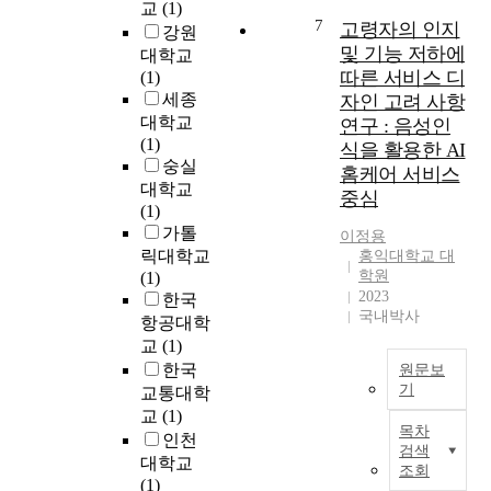
위
t
교
(1)
t
s
t
7
고령자의 인지
하
s
r
강원
h
o
여
b
및 기능 저하에
a
대학교
i
e
자
y
f
따른 서비스 디
(1)
p
x
연
w
f
세종
s
자인 고려 사항
a
하
h
i
,
대학교
연구 : 음성인
m
천
o
c
a
(1)
식을 활용한 AI
i
합
l
,
n
숭실
홈케어 서비스
n
류
e
I
d
대학교
중심
e
부
e
T
i
(1)
s
지
x
U
n
가톨
이정용
s
점
o
-
f
릭대학교
홍익대학교 대
a
을
m
R
o
학원
(1)
t
선
e
e
r
2023
한국
i
정
s
s
국내박사
m
항공대학
s
,
e
t
a
교
(1)
f
2
q
a
t
한국
원문보
a
차
u
b
i
기
교통대학
c
원
e
l
o
교
(1)
t
T
수
n
i
n
목차
i
인천
h
치
c
s
s
검색
o
e
대학교
해
i
h
조회
h
n
c
(1)
석
n
e