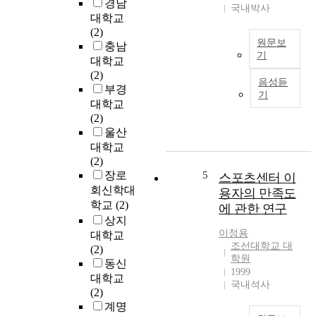
승
B
경남
c
국내박사
및
P
대학교
e
수
2
(2)
t
원문보
리
p
충남
h
기
영
o
대학교
e
향
l
R
(2)
s
음성듣
으
y
e
부경
o
기
로
m
c
c
대학교
인
o
e
i
(2)
한
r
n
a
울산
홍
p
t
l
대학교
수
h
l
n
(2)
피
i
y
e
장로
5
스포츠센터 이
해
s
,
e
회신학대
용자의 만족도
가
m
t
d
학교
(2)
에 관한 연구
가
s
o
s
상지
중
a
c
o
이정용
대학교
되
n
o
f
조선대학교 대
(2)
고
d
p
o
학원
동신
있
d
e
1999
p
대학교
는
i
국내석사
w
e
(2)
실
s
i
n
계명
정
c
t
n