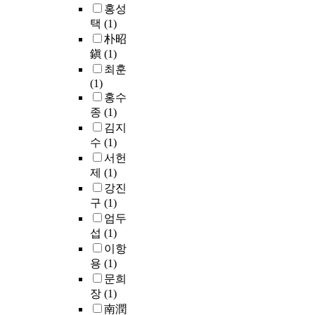
s
3
이
a
e
홍성
확
s
n
s
e
0
논
s
v
택
(1)
폭
t
t
h
d
%
문
2
a
하
t
朴昭
m
a
m
수
은
7
r
여
w
鎭
(1)
o
r
o
준
박
i
i
개
o
b
최훈
i
d
으
근
t
o
수
p
i
(1)
n
e
로
혜
e
u
하
r
l
홍수
g
l
가
·
m
s
는
e
e
m
종
(1)
i
벼
문
s
s
것
g
t
o
김지
s
워
재
o
o
이
n
e
r
b
수
(1)
동
인
f
c
가
a
l
e
a
일
서헌
두
h
i
장
n
e
c
s
단
제
(1)
정
e
a
합
c
c
o
e
면
강진
부
a
l
리
y
o
m
d
적
의
구
(1)
l
e
적
l
m
m
o
기
대
t
f
엄두
인
o
m
u
n
준
통
h
f
섭
(1)
치
s
u
n
t
에
령
,
o
이항
수
s
n
i
h
서
비
f
r
용
(1)
계
e
i
c
e
5
서
a
t
획
s
문희
c
a
M
0
실
c
s
안
b
a
장
(1)
t
a
%
조
i
.
으
e
t
i
南潤
r
이
직
l