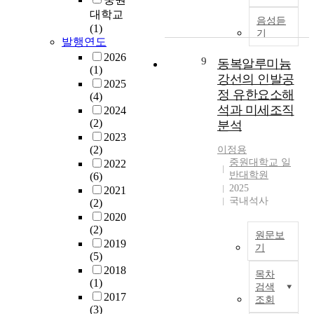
비
p
e
폭
p
t
i
대학교
서
a
t
음성듣
에
r
i
n
(1)
실
n
o
기
따
e
o
t
발행연도
은
t
t
른
g
n
e
2026
대
b
h
9
동복알루미늄
유
n
m
r
(1)
한
y
e
수
a
강선의 인발공
o
a
2025
민
r
c
흐
n
b
정 유한요소해
c
(4)
국
e
o
름
c
i
t
석과 미세조직
2024
대
g
n
을
y
l
i
(2)
분석
통
i
t
해
l
e
o
2023
령
o
i
석
o
c
(2)
이정용
n
의
n
n
,
s
중원대학교 일
o
2022
b
핵
a
u
반대학원
검
s
(6)
m
e
심
l
o
2025
토
J
2021
m
t
보
g
u
국내석사
(2)
하
e
u
w
좌
r
s
2020
였
o
n
e
기
o
d
(2)
다
n
i
e
원문보
관
u
e
2019
.
g
c
기
n
으
p
(5)
c
검
Y
a
g
산
로
s
2018
r
토
o
목차
t
o
업
(1)
서
.
e
검색
결
n
i
v
용
2017
정
T
a
조회
과
g
o
e
장
(3)
책
h
s