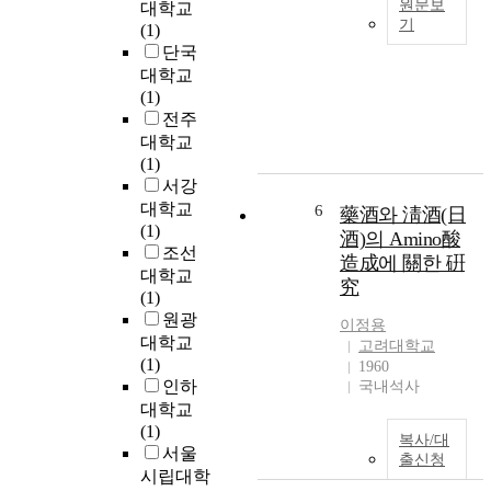
원문보
대학교
이
o
h
e
기
(1)
다
v
r
s
단국
T
.
e
a
s
대학교
h
따
r
p
,
(1)
e
라
o
i
h
전주
p
서
f
d
o
u
대학교
,
p
l
r
r
(1)
본
a
y
i
p
서강
연
t
i
z
o
대학교
6
藥酒와 淸酒(日
구
h
n
o
s
(1)
는
o
酒)의 Amino酸
c
n
e
조선
이
g
r
造成에 關한 硏
t
o
대학교
러
e
e
a
究
f
(1)
한
n
a
l
t
원광
문
i
s
이정용
r
h
대학교
제
c
고려대학교
i
e
i
(1)
점
v
1960
n
l
s
인하
국내석사
을
a
g
a
s
대학교
해
r
d
t
t
(1)
결
i
a
i
복사/대
u
서울
하
a
t
o
출신청
d
시립대학
기
n
a
n
y