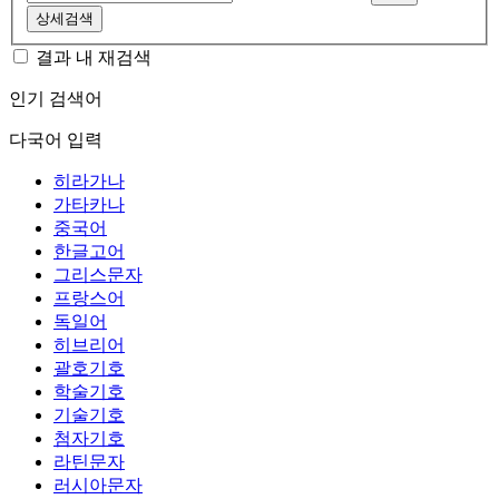
상세검색
결과 내 재검색
인기 검색어
다국어 입력
히라가나
가타카나
중국어
한글고어
그리스문자
프랑스어
독일어
히브리어
괄호기호
학술기호
기술기호
첨자기호
라틴문자
러시아문자