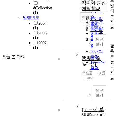
로
정확도
격차와 균형
많
순
dCollection
10개씩 출력
개발전략
내림차순
이
인기도
(1)
본
순
조회
발행연도
이재하
10개씩
자
한국연구재
연도순
2007
출력
단(NRF)
료
(1)
제목순
20개씩
2003
저자순
출력
(1)
발행기
원문
30개씩
2002
관순
보기
활
출력
(1)
용
50개씩
2
도
오늘 본 자료
출력
濟嬰新編.
높
100개씩
卷上, 下
은
출력
자
李在夏
嶺營
료
1889
원문
보기
3
[고도서] 草
溪郡中方面