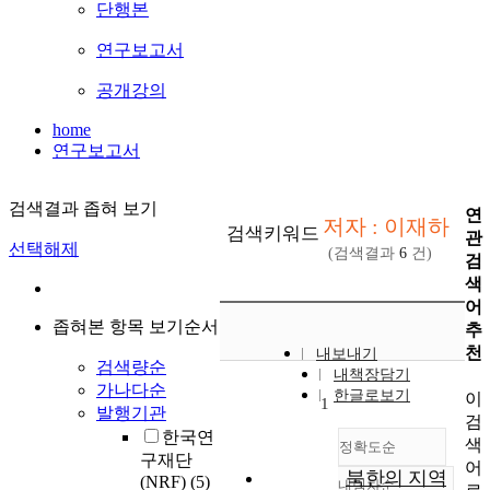
단행본
연구보고서
공개강의
home
연구보고서
검색결과 좁혀 보기
연
저자 : 이재하
검색키워드
관
선택해제
(검색결과
6
건)
검
색
어
좁혀본 항목 보기순서
추
천
내보내기
검색량순
내책장담기
가나다순
한글로보기
이
1
발행기관
검
한국연
색
정확도순
구재단
어
북한의 지역
(NRF)
(5)
내림차순