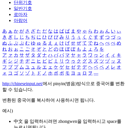
단위기호
일반기호
로마자
아랍어
あ
ぁ
か
が
さ
ざ
た
だ
な
は
ば
ぱ
ま
や
ゃ
ら
わ
ゎ
ん
い
ぃ
き
ぎ
し
じ
ち
ぢ
に
ひ
び
ぴ
み
り
う
ぅ
く
ぐ
す
ず
つ
づ
っ
ぬ
ふ
ぶ
ぷ
む
ゆ
ゅ
る
え
ぇ
け
げ
せ
ぜ
て
で
ね
へ
べ
ぺ
め
れ
お
ぉ
こ
ご
そ
ぞ
と
ど
の
ほ
ぼ
ぽ
も
よ
ょ
ろ
を
ア
ァ
カ
サ
ザ
タ
ダ
ナ
ハ
バ
パ
マ
ヤ
ャ
ラ
ワ
ヮ
ン
イ
ィ
キ
ギ
シ
ジ
チ
ヂ
ニ
ヒ
ビ
ピ
ミ
リ
ウ
ゥ
ク
グ
ス
ズ
ツ
ヅ
ッ
ヌ
フ
ブ
プ
ム
ユ
ュ
ル
エ
ェ
ケ
ゲ
セ
ゼ
テ
デ
ヘ
ベ
ペ
メ
レ
オ
ォ
コ
ゴ
ソ
ゾ
ト
ド
ノ
ホ
ボ
ポ
モ
ヨ
ョ
ロ
ヲ
―
http://chineseinput.net/
에서 pinyin(병음)방식으로 중국어를 변환
할 수 있습니다.
변환된 중국어를 복사하여 사용하시면 됩니다.
예시)
中文 을 입력하시려면
zhongwen
을 입력하시고 space를
누르시면됩니다.