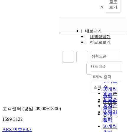
원문
보기
내보내기
내책장담기
한글로보기
정확도순
내림차순
정확도
순
10개씩 출력
내림차순
인기도
순
조회
10개씩
연도순
출력
제목순
20개씩
저자순
출력
고객센터 (평일: 09:00~18:00)
발행기
30개씩
관순
1599-3122
출력
50개씩
ARS 번호안내