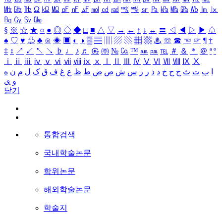
㎒
㎓
㎔
Ω
㏀
㏁
㎊
㎋
㎌
㏖
㏅
㎭
㎮
㎯
㏛
㎩
㎪
㎫
㎬
㏝
㏐
㏓
㏃
㏉
㏜
㏆
§
※
☆
★
○
●
◎
◇
◆
□
■
△
▽
→
←
↑
↓
↔
〓
◁
◀
▷
▶
♤
♠
♡
♥
♧
♣
⊙
◈
▣
◐
◑
▒
▤
▥
▨
▧
▦
▩
♨
☏
☎
☜
☞
¶
†
‡
↕
↗
↙
↖
↘
♭
♩
♪
♬
㉿
㈜
№
㏇
™
㏂
㏘
℡
＃
＆
＊
＠
ª
º
ⅰ
ⅱ
ⅲ
ⅳ
ⅴ
ⅵ
ⅶ
ⅷ
ⅸ
ⅹ
Ⅰ
Ⅱ
Ⅲ
Ⅳ
Ⅴ
Ⅵ
Ⅶ
Ⅷ
Ⅸ
Ⅹ
ا
ب
ت
ث
ج
ح
خ
د
ذ
ر
ز
س
ش
ص
ض
ط
ظ
ع
غ
ف
ق
ک
ل
م
ن
ه
و
ی
닫기
통합검색
국내학술논문
학위논문
해외학술논문
학술지