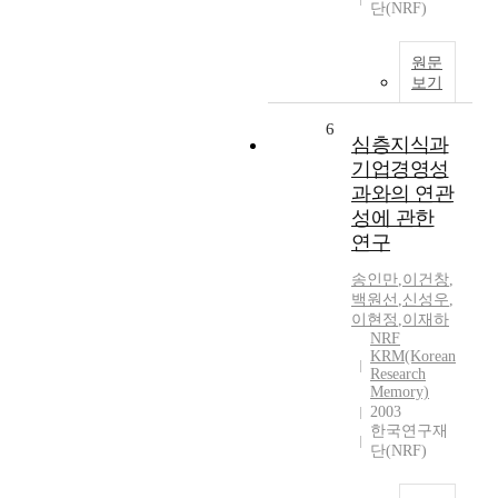
단(NRF)
원문
보기
6
심층지식과
기업경영성
과와의 연관
성에 관한
연구
송인만
,
이건창
,
백원선
,
신성우
,
이현정
,
이재하
NRF
KRM(Korean
Research
Memory)
2003
한국연구재
단(NRF)