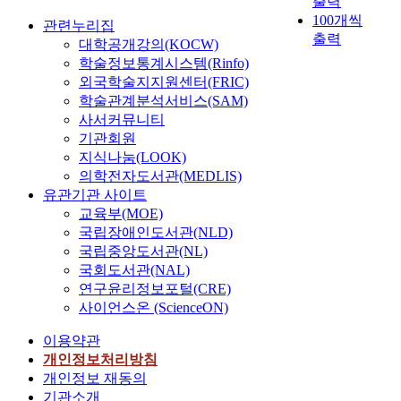
출력
100개씩
관련누리집
출력
대학공개강의(KOCW)
학술정보통계시스템(Rinfo)
외국학술지지원센터(FRIC)
학술관계분석서비스(SAM)
사서커뮤니티
기관회원
지식나눔(LOOK)
의학전자도서관(MEDLIS)
유관기관 사이트
교육부(MOE)
국립장애인도서관(NLD)
국립중앙도서관(NL)
국회도서관(NAL)
연구윤리정보포털(CRE)
사이언스온 (ScienceON)
이용약관
개인정보처리방침
개인정보 재동의
기관소개