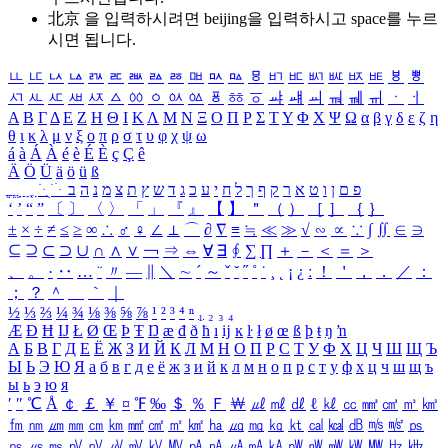
北京 을 입력하시려면
beijing
을 입력하시고 space를 누르
시면 됩니다.
ㅥ
ㅦ
ㅧ
ㅨ
ㅩ
ㅪ
ㅫ
ㅬ
ㅭ
ㅮ
ㅯ
ㅰ
ㅱ
ㅲ
ㅳ
ㅴ
ㅵ
ㅶ
ㅷ
ㅸ
ㅹ
ㅺ
ㅻ
ㅼ
ㅽ
ㅾ
ㅿ
ㆀ
ㆁ
ㆂ
ㆃ
ㆄ
ㆅ
ㆆ
ㆇ
ㆈ
ㆉ
ㆊ
ㆋ
ㆌ
ㆍ
ㆎ
Α
Β
Γ
Δ
Ε
Ζ
Η
Θ
Ι
Κ
Λ
Μ
Ν
Ξ
Ο
Π
Ρ
Σ
Τ
Υ
Φ
Χ
Ψ
Ω
α
β
γ
δ
ε
ζ
η
θ
ι
κ
λ
μ
ν
ξ
ο
π
ρ
σ
τ
υ
φ
χ
ψ
ω
á
à
Á
À
é
è
É
È
ç
Ç
ê
Ä
Ö
Ü
ä
ö
ü
ß
ְ
ֳ
ֲ
ֱ
ָ
ַ
ֵ
ֶ
ִ
ֹ
ּ
ֻ
ׂ
ׁ
ּ
ב
ה
נ
מ
צ
ת
ץ
ש
ד
ג
כ
ע
י
ח
ל
ך
ף
ק
ר
א
ט
ו
ן
ם
פ
‘
’
“
”
〔
〕
〈
〉
「
」
『
』
【
】
＂
（
）
［
］
｛
｝
±
×
÷
≠
≤
≥
∞
∴
♂
♀
∠
⊥
⌒
∂
∇
≡
≒
≪
≫
√
∽
∝
∵
∫
∬
∈
∋
⊆
⊇
⊂
⊃
∪
∩
∧
∨
￢
⇒
⇔
∀
∃
∮
∑
∏
＋
－
＜
＝
＞
、
。
·
‥
…
¨
〃
―
∥
＼
∼
´
～
ˇ
˘
˝
˚
˙
¸
˛
¡
¿
ː
！
＇
，
．
／
：
；
？
＾
＿
｀
｜
½
⅓
⅔
¼
¾
⅛
⅜
⅝
⅞
¹
²
³
⁴
ⁿ
₁
₂
₃
₄
Æ
Ð
Ħ
Ĳ
Ł
Ø
Œ
Þ
Ŧ
Ŋ
æ
đ
ð
ħ
ı
ĳ
ĸ
ŀ
ł
ø
œ
ß
þ
ŧ
ŋ
ŉ
А
Б
В
Г
Д
Е
Ё
Ж
З
И
Й
К
Л
М
Н
О
П
Р
С
Т
У
Ф
Х
Ц
Ч
Ш
Щ
Ъ
Ы
Ь
Э
Ю
Я
а
б
в
г
д
е
ё
ж
з
и
й
к
л
м
н
о
п
р
с
т
у
ф
х
ц
ч
ш
щ
ъ
ы
ь
э
ю
я
′
″
℃
Å
￠
￡
￥
¤
℉
‰
＄
％
Ｆ
￦
㎕
㎖
㎗
ℓ
㎘
㏄
㎣
㎤
㎥
㎦
㎙
㎚
㎛
㎜
㎝
㎞
㎟
㎠
㎡
㎢
㏊
㎍
㎎
㎏
㏏
㎈
㎉
㏈
㎧
㎨
㎰
㎱
㎲
㎳
㎴
㎵
㎶
㎷
㎸
㎹
㎀
㎁
㎂
㎃
㎄
㎺
㎻
㎽
㎾
㎿
㎐
㎑