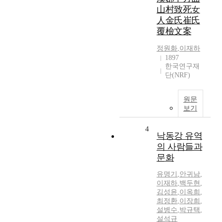
山村致死女
人金氏崔氏
覆檢文案
정원화
,
이재하
1897
한국연구재
단(NRF)
원문
보기
4
낙동강 유역
의 사람들과
문화
유명기
,
안귀남
,
이재하
,
백두현
,
김성윤
,
이옥희
,
최정환
,
이장희
,
설병수
,
박규택
,
설석규