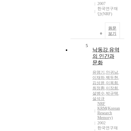
2007
한국연구재
단(NRF)
원문
보기
5
낙동강 유역
의 인간과
문화
유명기
,
안귀남
,
이재하
,
백두현
,
김성윤
,
이옥희
,
최정환
,
이장희
,
설병수
,
박규택
,
설석규
NRF
KRM(Korean
Research
Memory)
2002
한국연구재