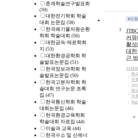
춘계학술연구발표회
(59)
대한전기학회 학술
대회 논문집
(58)
한국폐기물자원순환
3
JTB
학회 학술대회
(56)
커뮤
대한금속·재료학회
활성
지
(53)
대한
대한환경공학회 학
근 
술발표논문집
(51)
한국정보과학회 학
이재
한
술발표논문집
(50)
인
한국고분자학회 학
202
술대회 연구논문 초록
한
집
(47)
인
한국통신학회 학술
Vol
대회논문집
(46)
한국환경교육학회
학술대회 자료집
(44)
미술과 교육
(44)
한국수소 및 신에너