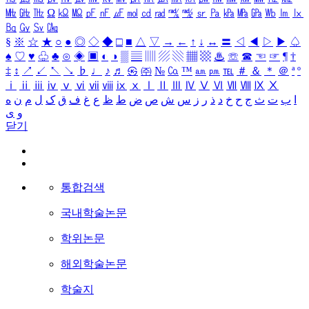
㎒
㎓
㎔
Ω
㏀
㏁
㎊
㎋
㎌
㏖
㏅
㎭
㎮
㎯
㏛
㎩
㎪
㎫
㎬
㏝
㏐
㏓
㏃
㏉
㏜
㏆
§
※
☆
★
○
●
◎
◇
◆
□
■
△
▽
→
←
↑
↓
↔
〓
◁
◀
▷
▶
♤
♠
♡
♥
♧
♣
⊙
◈
▣
◐
◑
▒
▤
▥
▨
▧
▦
▩
♨
☏
☎
☜
☞
¶
†
‡
↕
↗
↙
↖
↘
♭
♩
♪
♬
㉿
㈜
№
㏇
™
㏂
㏘
℡
＃
＆
＊
＠
ª
º
ⅰ
ⅱ
ⅲ
ⅳ
ⅴ
ⅵ
ⅶ
ⅷ
ⅸ
ⅹ
Ⅰ
Ⅱ
Ⅲ
Ⅳ
Ⅴ
Ⅵ
Ⅶ
Ⅷ
Ⅸ
Ⅹ
ا
ب
ت
ث
ج
ح
خ
د
ذ
ر
ز
س
ش
ص
ض
ط
ظ
ع
غ
ف
ق
ک
ل
م
ن
ه
و
ی
닫기
통합검색
국내학술논문
학위논문
해외학술논문
학술지