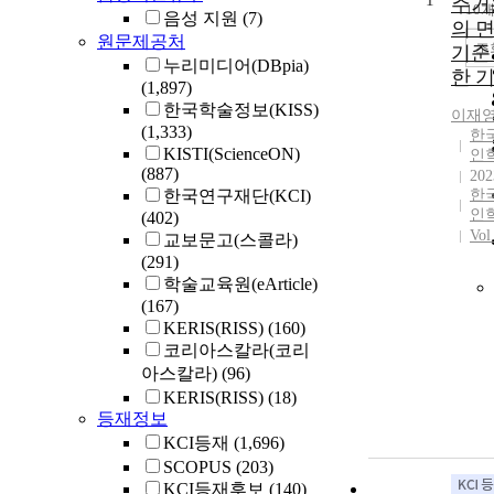
1
주거
10
음성 지원
(7)
의 
원문제공처
조
기준
누리미디어(DBpia)
한 
(1,897)
한국학술정보(KISS)
이재
(1,333)
한
KISTI(ScienceON)
인
(887)
202
한국연구재단(KCI)
한
인
(402)
Vol
교보문고(스콜라)
(291)
학술교육원(eArticle)
(167)
KERIS(RISS)
(160)
코리아스칼라(코리
아스칼라)
(96)
KERIS(RISS)
(18)
등재정보
KCI등재
(1,696)
SCOPUS
(203)
KCI등재후보
(140)