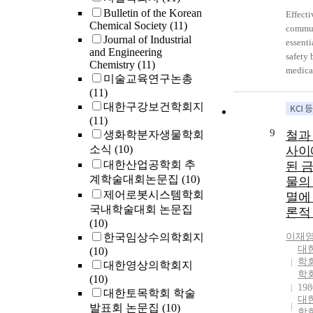
Bulletin of the Korean
Effecti
Chemical Society
(11)
commun
Journal of Industrial
essenti
and Engineering
safety
Chemistry
(11)
medical
미술교육연구논총
related
(11)
in com
대한구강보건학회지
betwee
(11)
provide
9
생화학분자생물학회
철과
reason
소식
(10)
사이
commu
대한산업공학회 추
된 
failure
계학술대회논문집
(10)
물의
found 
제어로봇시스템학회
멸에
commu
국내학술대회 논문집
block 
론적
(10)
malfun
한국임상수의학회지
이재
commu
대
(10)
skills 
학
대한영상의학회지
trained
학회
(10)
standa
198
대한토목학회 학술
proble
대
발표회 논문집
(10)
during 
학