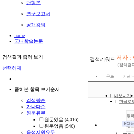
단행본
연구보고서
공개강의
home
국내학술논문
저자 :
검색결과 좁혀 보기
검색키워드
(검색결
선택해제
무료
기관 
좁혀본 항목 보기순서
내보내기
검색량순
한글로
가나다순
원문유무
정
원문있음
(4,016)
원문없음
(546)
내림
음성지원유무