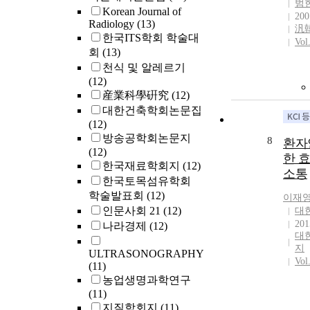
범
Korean Journal of
200
Radiology
(13)
汎
한국ITS학회 학술대
Vol
회
(13)
천식 및 알레르기
(12)
産業科學硏究
(12)
대한건축학회논문집
(12)
방송공학회논문지
8
환자
(12)
한 
한국재료학회지
(12)
소통
한국토목섬유학회
학술발표회
(12)
이재
인문사회 21
(12)
대
201
나라경제
(12)
대
지
ULTRASONOGRAPHY
Vol
(11)
농업생명과학연구
(11)
지질학회지
(11)