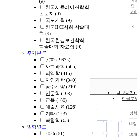
한
(9)
SBAR (
집
한국시뮬레이션학회
backgr
Vol
논문지
(9)
assess
recomm
국토계획
(9)
should
한국HCI학회 학술대
implem
회
(9)
develo
한국환경보건학회
which 
학술대회 자료집
(9)
informa
주제분류
staff, i
공학
(2,673)
risky p
사회과학
(565)
also n
의약학
(416)
standa
자연과학
(340)
along 
농수해양
(219)
implem
내보내기
인문학
(163)
checkli
한글로
medical
교육
(160)
예술체육
(126)
정
기타
(123)
복합학
(63)
내림
발행연도
2026
(61)
10