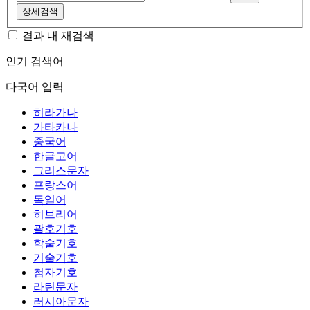
상세검색
결과 내 재검색
인기 검색어
다국어 입력
히라가나
가타카나
중국어
한글고어
그리스문자
프랑스어
독일어
히브리어
괄호기호
학술기호
기술기호
첨자기호
라틴문자
러시아문자