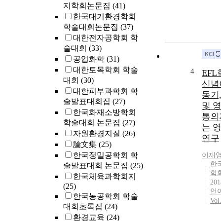
지학회논문집
(41)
한국대기환경학회
학술대회논문집
(37)
대한전자공학회 학
술대회
(33)
공업화학
(31)
대한토목학회 학술
4
EF
대회
(30)
신념
대한피부과학회 학
동기
술발표대회집
(27)
및 
한국화재소방학회
통의
학술대회 논문집
(27)
는 
자원환경지질
(26)
연구
論文集
(25)
한국정밀공학회 학
이재
한
술발표대회 논문집
(25)
학
한국체육과학회지
201
(25)
언
한국농공학회 학술
Vol
대회초록집
(24)
환경교육
(24)