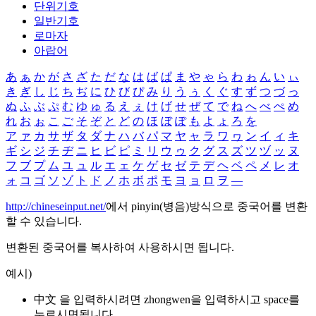
단위기호
일반기호
로마자
아랍어
あ
ぁ
か
が
さ
ざ
た
だ
な
は
ば
ぱ
ま
や
ゃ
ら
わ
ゎ
ん
い
ぃ
き
ぎ
し
じ
ち
ぢ
に
ひ
び
ぴ
み
り
う
ぅ
く
ぐ
す
ず
つ
づ
っ
ぬ
ふ
ぶ
ぷ
む
ゆ
ゅ
る
え
ぇ
け
げ
せ
ぜ
て
で
ね
へ
べ
ぺ
め
れ
お
ぉ
こ
ご
そ
ぞ
と
ど
の
ほ
ぼ
ぽ
も
よ
ょ
ろ
を
ア
ァ
カ
サ
ザ
タ
ダ
ナ
ハ
バ
パ
マ
ヤ
ャ
ラ
ワ
ヮ
ン
イ
ィ
キ
ギ
シ
ジ
チ
ヂ
ニ
ヒ
ビ
ピ
ミ
リ
ウ
ゥ
ク
グ
ス
ズ
ツ
ヅ
ッ
ヌ
フ
ブ
プ
ム
ユ
ュ
ル
エ
ェ
ケ
ゲ
セ
ゼ
テ
デ
ヘ
ベ
ペ
メ
レ
オ
ォ
コ
ゴ
ソ
ゾ
ト
ド
ノ
ホ
ボ
ポ
モ
ヨ
ョ
ロ
ヲ
―
http://chineseinput.net/
에서 pinyin(병음)방식으로 중국어를 변환
할 수 있습니다.
변환된 중국어를 복사하여 사용하시면 됩니다.
예시)
中文 을 입력하시려면
zhongwen
을 입력하시고 space를
누르시면됩니다.