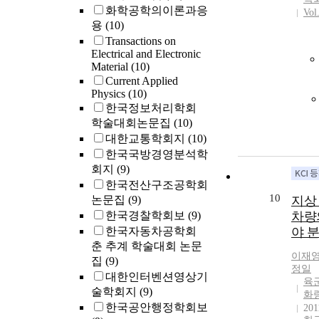
Teamw
화학공학의이론과응
Vol
malfunc
용
(10)
usuall
Transactions on
vertica
Electrical and Electronic
Material
(10)
and int
Current Applied
conflic
Physics
(10)
interru
한국정보처리학회
up, exp
학술대회논문집
(10)
concer
sharing
대한교통학회지
(10)
Commu
한국국방경영분석학
skills 
회지
(9)
trained
한국전산구조공학회
standar
10
논문집
(9)
지상
result 
한국경찰학회보
(9)
차량
miscom
한국자동차공학회
야 
and om
춘 추계 학술대회 논문
critica
이재
집
(9)
Struct
정일
대한인터벤션영상기
standa
육
술학회지
(9)
commu
화
한국공안행정학회보
techni
201