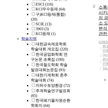
ESCI
(116)
2
소통
KCI우수등재
(64)
시키
구)KCI등재(통합)
의 
(20)
소 
SCIE
(13)
분석
3903
(3)
관한
KCI등재
(1)
학술지명
이재
대한금속재료학회
한
학술대회 개요집
(220)
인
한국공업화학회 연
202
구논문 초록집
(190)
한
인
한국철도학회 학술
Vol
발표대회논문집
(93)
대한기계학회 춘추
학술대회
(74)
지하수토양환경
(72)
추계학술연구발표회
(65)
한국폐기물자원순환
학회지
(64)