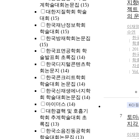
지향
계학술대회논문집
(15)
젝트
대한지질학회 학술
의 
대회
(15)
한국재난정보학회
이재
학술대회
(15)
수연
한
한국방재학회논문집
학
(15)
201
한국표면공학회 학
한
술발표회 초록집
(14)
학
한국디지털콘텐츠학
자
회논문지
(14)
Vol
한국콘크리트학회
학술대회 논문집
(14)
한국신재생에너지학
회 학술대회논문집
(14)
마이더스
(14)
대한결핵 및 호흡기
7
토마
학회 추계학술대회 초
지각
록집
(13)
한국소음진동공학회
이재
학술대회논문집
(13)