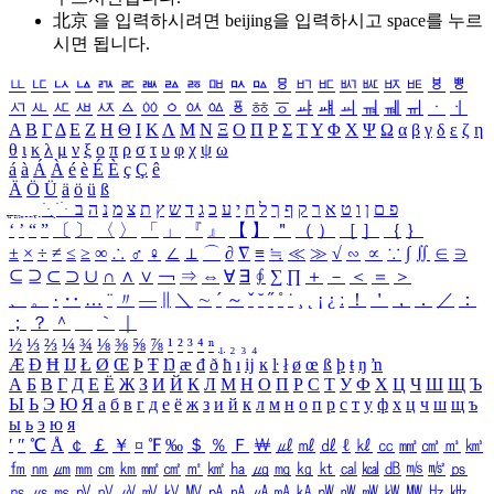
北京 을 입력하시려면
beijing
을 입력하시고 space를 누르
시면 됩니다.
ㅥ
ㅦ
ㅧ
ㅨ
ㅩ
ㅪ
ㅫ
ㅬ
ㅭ
ㅮ
ㅯ
ㅰ
ㅱ
ㅲ
ㅳ
ㅴ
ㅵ
ㅶ
ㅷ
ㅸ
ㅹ
ㅺ
ㅻ
ㅼ
ㅽ
ㅾ
ㅿ
ㆀ
ㆁ
ㆂ
ㆃ
ㆄ
ㆅ
ㆆ
ㆇ
ㆈ
ㆉ
ㆊ
ㆋ
ㆌ
ㆍ
ㆎ
Α
Β
Γ
Δ
Ε
Ζ
Η
Θ
Ι
Κ
Λ
Μ
Ν
Ξ
Ο
Π
Ρ
Σ
Τ
Υ
Φ
Χ
Ψ
Ω
α
β
γ
δ
ε
ζ
η
θ
ι
κ
λ
μ
ν
ξ
ο
π
ρ
σ
τ
υ
φ
χ
ψ
ω
á
à
Á
À
é
è
É
È
ç
Ç
ê
Ä
Ö
Ü
ä
ö
ü
ß
ְ
ֳ
ֲ
ֱ
ָ
ַ
ֵ
ֶ
ִ
ֹ
ּ
ֻ
ׂ
ׁ
ּ
ב
ה
נ
מ
צ
ת
ץ
ש
ד
ג
כ
ע
י
ח
ל
ך
ף
ק
ר
א
ט
ו
ן
ם
פ
‘
’
“
”
〔
〕
〈
〉
「
」
『
』
【
】
＂
（
）
［
］
｛
｝
±
×
÷
≠
≤
≥
∞
∴
♂
♀
∠
⊥
⌒
∂
∇
≡
≒
≪
≫
√
∽
∝
∵
∫
∬
∈
∋
⊆
⊇
⊂
⊃
∪
∩
∧
∨
￢
⇒
⇔
∀
∃
∮
∑
∏
＋
－
＜
＝
＞
、
。
·
‥
…
¨
〃
―
∥
＼
∼
´
～
ˇ
˘
˝
˚
˙
¸
˛
¡
¿
ː
！
＇
，
．
／
：
；
？
＾
＿
｀
｜
½
⅓
⅔
¼
¾
⅛
⅜
⅝
⅞
¹
²
³
⁴
ⁿ
₁
₂
₃
₄
Æ
Ð
Ħ
Ĳ
Ł
Ø
Œ
Þ
Ŧ
Ŋ
æ
đ
ð
ħ
ı
ĳ
ĸ
ŀ
ł
ø
œ
ß
þ
ŧ
ŋ
ŉ
А
Б
В
Г
Д
Е
Ё
Ж
З
И
Й
К
Л
М
Н
О
П
Р
С
Т
У
Ф
Х
Ц
Ч
Ш
Щ
Ъ
Ы
Ь
Э
Ю
Я
а
б
в
г
д
е
ё
ж
з
и
й
к
л
м
н
о
п
р
с
т
у
ф
х
ц
ч
ш
щ
ъ
ы
ь
э
ю
я
′
″
℃
Å
￠
￡
￥
¤
℉
‰
＄
％
Ｆ
￦
㎕
㎖
㎗
ℓ
㎘
㏄
㎣
㎤
㎥
㎦
㎙
㎚
㎛
㎜
㎝
㎞
㎟
㎠
㎡
㎢
㏊
㎍
㎎
㎏
㏏
㎈
㎉
㏈
㎧
㎨
㎰
㎱
㎲
㎳
㎴
㎵
㎶
㎷
㎸
㎹
㎀
㎁
㎂
㎃
㎄
㎺
㎻
㎽
㎾
㎿
㎐
㎑