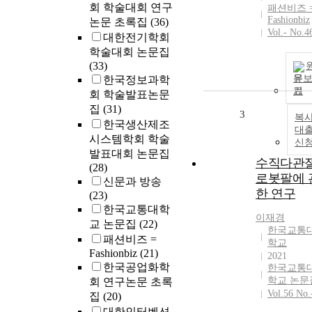
회 학술대회 연구
패션비즈 
Fashionbiz
논문 초록집
(36)
Vol.- No.4
대한전기학회
학술대회 논문집
(33)
문
한국정보과학
기
회 학술발표논문
집
(31)
3
복사
한국생산제조
대
시스템학회 학술
신
발표대회 논문집
수직다관
(28)
로봇팔에 
신문과 방송
한 연구
(23)
한국교통대학
이재경
교 논문집
(22)
한국교통
패션비즈 =
학교
Fashionbiz
(21)
2021
한국공업화학
한국교통
학교 논문
회 연구논문 초록
Vol.56 No.
집
(20)
대한인터벤션