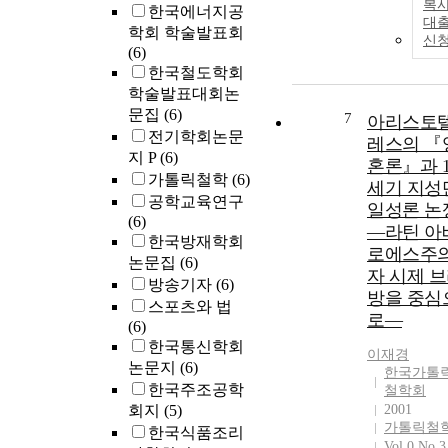
복사
한국에너지공
increased in al
대
학회 학술발표회
treatment grou
신
(6)
with a dose
한국철도학회
dependent
manner, nose-t
학술발표대회논
anus (N-A)len
문집
(6)
7
아리스토
was increased
전기학회논문
레스의 『
significantly i
지 P
(6)
혼론』과 1
25 and 100 mg
가톨릭철학
(6)
세기 지성
groups, the
공학교육연구
일성론 논
increase in bot
(6)
―라틴 아
N-T and N-A
한국방재학회
lengths in
로에스주
논문집
(6)
100mg/kg gro
자 시제 
방송기자
(6)
was almost sa
방을 중심
스포츠와 법
to that of posit
로―
(6)
group,and the
한국통신학회
femoral bone
이재경
논문지
(6)
length in 25
한국가톨
한국주조공학
철학회
mg/kg group w
회지
(5)
2001
significantly
가톨릭철
한국식품조리
increased. In
Vol.0 No.3