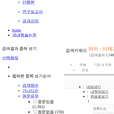
단행본
연구보고서
공개강의
home
국내학술논문
저자 : 이재
검색결과 좁혀 보기
검색키워드
(검색결과
1,548
선택해제
무료
기관 내 무료
유료
좁혀본 항목 보기순서
검색량순
내보내기
가나다순
내책장담기
원문유무
한글로보기
1
원문있음
(1,392)
정확도순
원문없음
(156)