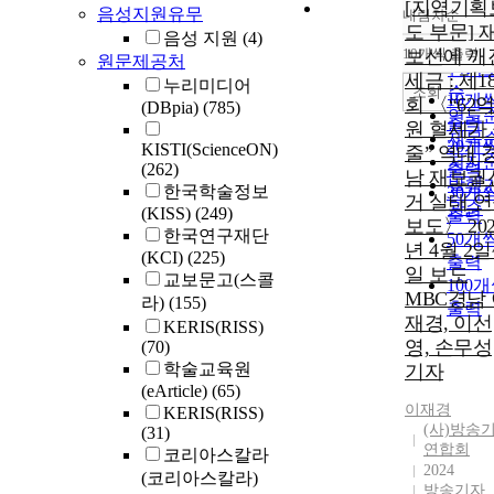
[지역기획
음성지원유무
내림차순
정확
도 부문] 
음성 지원
(4)
순
10개씩 출력
보선에 깨
원문제공처
내림
인기
세금 : 제1
누리미디어
순
조회
10개
회 〈“62
(DBpia)
(785)
연도
출력
원 혈세가
제목
20개
KISTI(ScienceON)
줄” 역대 
저자
(262)
출력
남 재보궐
발행
한국학술정보
30개
거 실태 
관순
(KISS)
(249)
출력
보도〉 202
한국연구재단
50개
년 4월 2일
(KCI)
(225)
출력
일 보도
교보문고(스콜
100
MBC경남
라)
(155)
출력
재경, 이선
KERIS(RISS)
영, 손무성
(70)
학술교육원
기자
(eArticle)
(65)
이재경
KERIS(RISS)
(사)방송
(31)
연합회
코리아스칼라
2024
(코리아스칼라)
방송기자