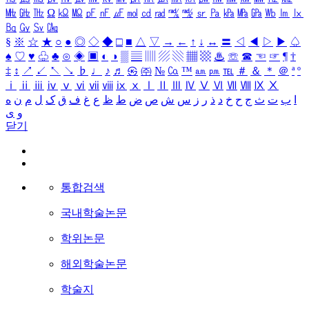
㎒
㎓
㎔
Ω
㏀
㏁
㎊
㎋
㎌
㏖
㏅
㎭
㎮
㎯
㏛
㎩
㎪
㎫
㎬
㏝
㏐
㏓
㏃
㏉
㏜
㏆
§
※
☆
★
○
●
◎
◇
◆
□
■
△
▽
→
←
↑
↓
↔
〓
◁
◀
▷
▶
♤
♠
♡
♥
♧
♣
⊙
◈
▣
◐
◑
▒
▤
▥
▨
▧
▦
▩
♨
☏
☎
☜
☞
¶
†
‡
↕
↗
↙
↖
↘
♭
♩
♪
♬
㉿
㈜
№
㏇
™
㏂
㏘
℡
＃
＆
＊
＠
ª
º
ⅰ
ⅱ
ⅲ
ⅳ
ⅴ
ⅵ
ⅶ
ⅷ
ⅸ
ⅹ
Ⅰ
Ⅱ
Ⅲ
Ⅳ
Ⅴ
Ⅵ
Ⅶ
Ⅷ
Ⅸ
Ⅹ
ا
ب
ت
ث
ج
ح
خ
د
ذ
ر
ز
س
ش
ص
ض
ط
ظ
ع
غ
ف
ق
ک
ل
م
ن
ه
و
ی
닫기
통합검색
국내학술논문
학위논문
해외학술논문
학술지