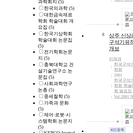
result, the
과학회지
(5)
consumption o
한국의과학
(5)
the mixed extr
대한금속재료
with milk coul
문
학회 학술대회 개
기
stimulate the
요집
(5)
longitudinal
한국기상학회
8
상주 신상
growth and tha
학술대회 논문집
구석기유
the addition of
(5)
개보
the mixed herb
전기학회논문
extract into th
지
(5)
이재경
milk could be
충북대학교 건
한국구석
more effective
학회
설기술연구소 논
than milk itself
2001
문집
(5)
terms of the
한국구석
사회과학연구
growth of
학회 학술
논총
(5)
physical heigh
회 발표집
중세철학
(5)
rats.
Vol.2001 N
가족과 문화
(5)
제어·로봇·시
문
스템학회 논문지
기
(5)
KEPCO Journal