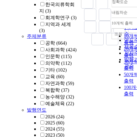
정확도순
한국의류학회
지
(3)
내림차순
정확
회계학연구
(3)
순
10개씩 출력
지역과 세계
내림
인기
(3)
순
조회
10개
주제분류
연도
출력
공학
(664)
제목
20개
사회과학
(424)
저자
출력
인문학
(115)
발행
30개
의약학
(112)
관순
출력
기타
(102)
50개
교육
(60)
출력
자연과학
(59)
100
복합학
(37)
출력
농수해양
(32)
예술체육
(22)
발행연도
2026
(24)
2025
(60)
2024
(55)
2023
(50)