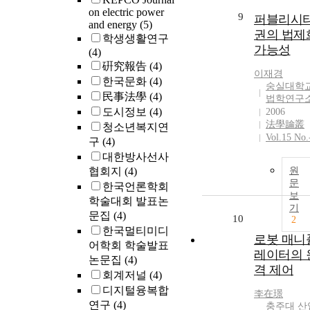
on electric power
9
퍼블리시
and energy
(5)
권의 법제
학생생활연구
가능성
(4)
硏究報告
(4)
이재경
한국문화
(4)
숭실대학
民事法學
(4)
법학연구
도시정보
(4)
2006
法學論叢
청소년복지연
Vol.15 No.
구
(4)
대한방사선사
협회지
(4)
원
문
한국언론학회
보
학술대회 발표논
기
문집
(4)
10
2
한국멀티미디
로봇 매니
어학회 학술발표
레이터의 
논문집
(4)
격 제어
회계저널
(4)
디지털융복합
李在璟
연구
(4)
충주대 산