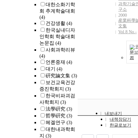
과학기술
대한소화기학
구소
회 추계학술대회
2000
(4)
産業科學
건강생활
(4)
文集
한국실내디자
Vol.8 No.-
인학회 학술대회
논문집
(4)
사회과학리뷰
문
(4)
기
언론중재
(4)
대기
(4)
硏究論文集
(3)
보건교육건강
증진학회지
(3)
한국비파괴검
사학회지
(3)
法學硏究
(3)
내보내기
哲學硏究
(3)
내책장담기
헤겔연구
(3)
한글로보기
대한내과학회
지
(3)