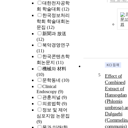
Vol.38 No.
대한전자공학
회 학술대회
(12)
한국정보처리
문
학회 학술대회논
기
문집
(12)
新聞과 放送
(12)
북악경영연구
(11)
한국콘텐츠학
회논문지
(11)
機械와 材料
(10)
5
Effect of
문학동네
(10)
Combined
Clinical
Extract of
Endoscopy
(9)
Hansogdan
관훈저널
(9)
(Phlomis
의료법학
(9)
umbrosa) a
정보 및 제어
Dalgaebi
심포지엄 논문집
(Commelin
(9)
communis) 
물과 미래(한