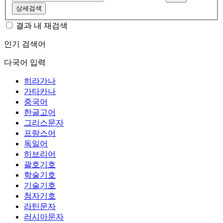
상세검색
결과 내 재검색
인기 검색어
다국어 입력
히라가나
가타카나
중국어
한글고어
그리스문자
프랑스어
독일어
히브리어
괄호기호
학술기호
기술기호
첨자기호
라틴문자
러시아문자