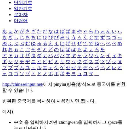
단위기호
일반기호
로마자
아랍어
あ
ぁ
か
が
さ
ざ
た
だ
な
は
ば
ぱ
ま
や
ゃ
ら
わ
ゎ
ん
い
ぃ
き
ぎ
し
じ
ち
ぢ
に
ひ
び
ぴ
み
り
う
ぅ
く
ぐ
す
ず
つ
づ
っ
ぬ
ふ
ぶ
ぷ
む
ゆ
ゅ
る
え
ぇ
け
げ
せ
ぜ
て
で
ね
へ
べ
ぺ
め
れ
お
ぉ
こ
ご
そ
ぞ
と
ど
の
ほ
ぼ
ぽ
も
よ
ょ
ろ
を
ア
ァ
カ
サ
ザ
タ
ダ
ナ
ハ
バ
パ
マ
ヤ
ャ
ラ
ワ
ヮ
ン
イ
ィ
キ
ギ
シ
ジ
チ
ヂ
ニ
ヒ
ビ
ピ
ミ
リ
ウ
ゥ
ク
グ
ス
ズ
ツ
ヅ
ッ
ヌ
フ
ブ
プ
ム
ユ
ュ
ル
エ
ェ
ケ
ゲ
セ
ゼ
テ
デ
ヘ
ベ
ペ
メ
レ
オ
ォ
コ
ゴ
ソ
ゾ
ト
ド
ノ
ホ
ボ
ポ
モ
ヨ
ョ
ロ
ヲ
―
http://chineseinput.net/
에서 pinyin(병음)방식으로 중국어를 변환
할 수 있습니다.
변환된 중국어를 복사하여 사용하시면 됩니다.
예시)
中文 을 입력하시려면
zhongwen
을 입력하시고 space를
누르시면됩니다.