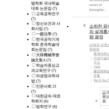
템학회 국내학술
extract of
대회 논문집
(7)
hansogdan
교육공학연구
(Phlomis
(7)
umbrosa) and
정신보건과 사
dalgaebi
6
소하천 유
회사업
(7)
(Commelina
의 설계홍
一鑑法學
(7)
communis) (5, 
량 결정
and 100
한국공작기계
mg/kg/day
학회 춘계학술대
이재경
,
김종
respectively) 
회논문집
(7)
원희영
evaluated in ra
충북대학
大韓機械學會
for the
건설기술
論文集A
(7)
구소
investigation o
학습자중심교
1988
the enhanceme
과교육연구
(7)
建設技術
of growth of
의생명과학과
文集
physical heigh
Vol.6 No.2
법
(7)
a milk additive
인문사회 21
Comparing to
(7)
control group, 
대한금속·재료
문
nose-to-tail
학회지
(6)
기
(NT)length wa
법학연구
(6)
significantly