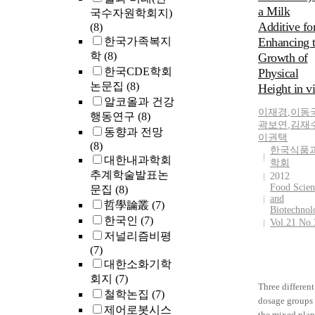
a Milk
국수자원학회지)
Additive fo
(8)
한국가족복지
Enhancing 
학
(8)
Growth of
한국CDE학회
Physical
논문집
(8)
Height in v
알코올과 건강
이재경
,
이동
행동연구
(8)
곽보연
,
김재
동향과 전망
이권택
(8)
한국식품
대한내과학회
학회
추계학술발표논
2012
Food Scien
문집
(8)
and
哲學論叢
(7)
Biotechnol
한국인
(7)
Vol.21 No.
저널리즘비평
(7)
대한소화기학
회지
(7)
Three different
철학논집
(7)
dosage groups 
제어로봇시스
the mixed plan