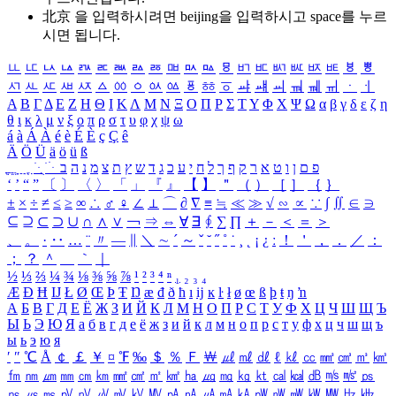
北京 을 입력하시려면
beijing
을 입력하시고 space를 누르
시면 됩니다.
ㅥ
ㅦ
ㅧ
ㅨ
ㅩ
ㅪ
ㅫ
ㅬ
ㅭ
ㅮ
ㅯ
ㅰ
ㅱ
ㅲ
ㅳ
ㅴ
ㅵ
ㅶ
ㅷ
ㅸ
ㅹ
ㅺ
ㅻ
ㅼ
ㅽ
ㅾ
ㅿ
ㆀ
ㆁ
ㆂ
ㆃ
ㆄ
ㆅ
ㆆ
ㆇ
ㆈ
ㆉ
ㆊ
ㆋ
ㆌ
ㆍ
ㆎ
Α
Β
Γ
Δ
Ε
Ζ
Η
Θ
Ι
Κ
Λ
Μ
Ν
Ξ
Ο
Π
Ρ
Σ
Τ
Υ
Φ
Χ
Ψ
Ω
α
β
γ
δ
ε
ζ
η
θ
ι
κ
λ
μ
ν
ξ
ο
π
ρ
σ
τ
υ
φ
χ
ψ
ω
á
à
Á
À
é
è
É
È
ç
Ç
ê
Ä
Ö
Ü
ä
ö
ü
ß
ְ
ֳ
ֲ
ֱ
ָ
ַ
ֵ
ֶ
ִ
ֹ
ּ
ֻ
ׂ
ׁ
ּ
ב
ה
נ
מ
צ
ת
ץ
ש
ד
ג
כ
ע
י
ח
ל
ך
ף
ק
ר
א
ט
ו
ן
ם
פ
‘
’
“
”
〔
〕
〈
〉
「
」
『
』
【
】
＂
（
）
［
］
｛
｝
±
×
÷
≠
≤
≥
∞
∴
♂
♀
∠
⊥
⌒
∂
∇
≡
≒
≪
≫
√
∽
∝
∵
∫
∬
∈
∋
⊆
⊇
⊂
⊃
∪
∩
∧
∨
￢
⇒
⇔
∀
∃
∮
∑
∏
＋
－
＜
＝
＞
、
。
·
‥
…
¨
〃
―
∥
＼
∼
´
～
ˇ
˘
˝
˚
˙
¸
˛
¡
¿
ː
！
＇
，
．
／
：
；
？
＾
＿
｀
｜
½
⅓
⅔
¼
¾
⅛
⅜
⅝
⅞
¹
²
³
⁴
ⁿ
₁
₂
₃
₄
Æ
Ð
Ħ
Ĳ
Ł
Ø
Œ
Þ
Ŧ
Ŋ
æ
đ
ð
ħ
ı
ĳ
ĸ
ŀ
ł
ø
œ
ß
þ
ŧ
ŋ
ŉ
А
Б
В
Г
Д
Е
Ё
Ж
З
И
Й
К
Л
М
Н
О
П
Р
С
Т
У
Ф
Х
Ц
Ч
Ш
Щ
Ъ
Ы
Ь
Э
Ю
Я
а
б
в
г
д
е
ё
ж
з
и
й
к
л
м
н
о
п
р
с
т
у
ф
х
ц
ч
ш
щ
ъ
ы
ь
э
ю
я
′
″
℃
Å
￠
￡
￥
¤
℉
‰
＄
％
Ｆ
￦
㎕
㎖
㎗
ℓ
㎘
㏄
㎣
㎤
㎥
㎦
㎙
㎚
㎛
㎜
㎝
㎞
㎟
㎠
㎡
㎢
㏊
㎍
㎎
㎏
㏏
㎈
㎉
㏈
㎧
㎨
㎰
㎱
㎲
㎳
㎴
㎵
㎶
㎷
㎸
㎹
㎀
㎁
㎂
㎃
㎄
㎺
㎻
㎽
㎾
㎿
㎐
㎑