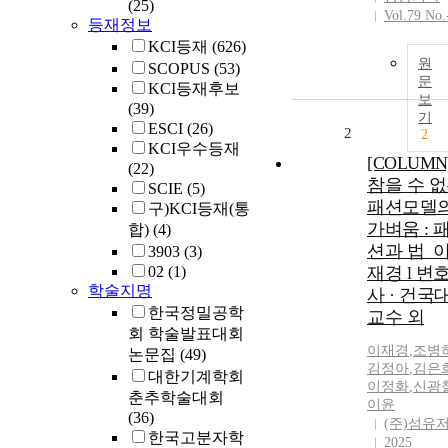
(25)
Vol.79 No.
등재정보
KCI등재
(626)
원
SCOPUS
(53)
문
KCI등재후보
보
(39)
기
ESCI
(26)
2
2
KCI우수등재
[COLUMN
(22)
참을 수 
SCIE
(5)
패션모델
구)KCI등재(통
가벼움 : 
합)
(4)
션과 법_
3903
(3)
02
(1)
재경 l 변
학술지명
사 · 건국
한국정밀공학
교수 외
회 학술발표대회
이재경
,
조병
논문집
(49)
김정아
,
김은
대한기계학회
이정화
,
신광
춘추학술대회
이윤
(36)
(주)섬유
한국고분자학
2025