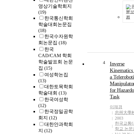
영상기술학회지
(19)
문
기
한국통신학회
학술대회논문집
(18)
한국수자원학
회논문집
(18)
한국
CAD/CAM 학회
학술발표회 논문
4
Inverse
집
(15)
Kinematics 
여성학논집
a Telerobot
(13)
Manipulato
대한토목학회
for Hazard
학술대회
(13)
Task
한국여성학
(12)
이재경
한국정밀공학
忠州大學
회지
(12)
2003
한국교통
대한안과학회
학교 논문
지
(12)