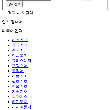
상세검색
결과 내 재검색
인기 검색어
다국어 입력
히라가나
가타카나
중국어
한글고어
그리스문자
프랑스어
독일어
히브리어
괄호기호
학술기호
기술기호
첨자기호
라틴문자
러시아문자