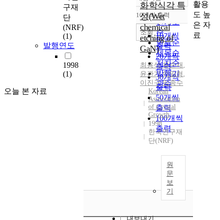
정확도
활용
화학식각 특
구재
순
도 높
10개씩 출력
성(Wet
단
내림차순
인기도
은 자
chemical
(NRF)
순
조회
료
10개씩
(1)
etching of
연도순
발행연도
출력
GaN)
제목순
20개씩
저자순
1998
최용석
,
유순재
,
출력
발행기
(1)
윤관기
,
이일형
,
30개씩
이진구
,
임종수
관순
출력
오늘 본 자료
Korean
50개씩
Association
of Crystal
출력
Growth
100개씩
1998
출력
한국연구재
단(NRF)
원
문
보
기
내보내기