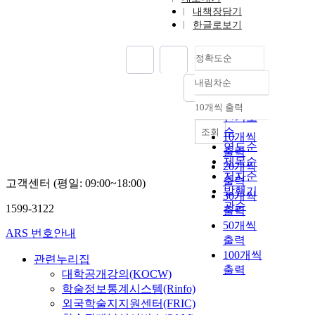
내책장담기
한글로보기
정확도순
내림차순
정확도
순
10개씩 출력
내림차순
인기도
순
조회
10개씩
연도순
출력
제목순
20개씩
저자순
출력
고객센터 (평일: 09:00~18:00)
발행기
30개씩
관순
1599-3122
출력
50개씩
ARS 번호안내
출력
100개씩
관련누리집
출력
대학공개강의(KOCW)
학술정보통계시스템(Rinfo)
외국학술지지원센터(FRIC)