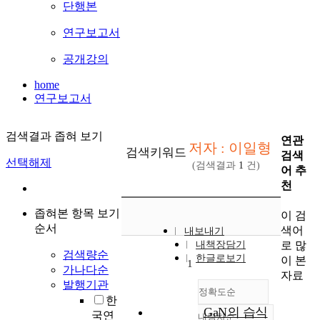
단행본
연구보고서
공개강의
home
연구보고서
검색결과 좁혀 보기
연관
저자 : 이일형
검색키워드
검색
선택해제
(검색결과
1
건)
어 추
천
좁혀본 항목 보기
이 검
순서
색어
내보내기
로 많
내책장담기
검색량순
한글로보기
이 본
1
가나다순
자료
발행기관
정확도순
한
GaN의 습식
국연
내림차순