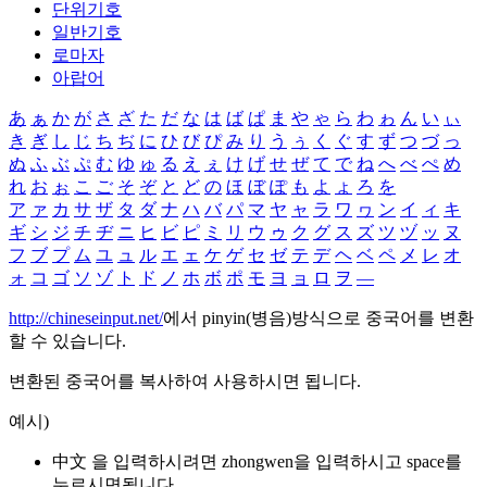
단위기호
일반기호
로마자
아랍어
あ
ぁ
か
が
さ
ざ
た
だ
な
は
ば
ぱ
ま
や
ゃ
ら
わ
ゎ
ん
い
ぃ
き
ぎ
し
じ
ち
ぢ
に
ひ
び
ぴ
み
り
う
ぅ
く
ぐ
す
ず
つ
づ
っ
ぬ
ふ
ぶ
ぷ
む
ゆ
ゅ
る
え
ぇ
け
げ
せ
ぜ
て
で
ね
へ
べ
ぺ
め
れ
お
ぉ
こ
ご
そ
ぞ
と
ど
の
ほ
ぼ
ぽ
も
よ
ょ
ろ
を
ア
ァ
カ
サ
ザ
タ
ダ
ナ
ハ
バ
パ
マ
ヤ
ャ
ラ
ワ
ヮ
ン
イ
ィ
キ
ギ
シ
ジ
チ
ヂ
ニ
ヒ
ビ
ピ
ミ
リ
ウ
ゥ
ク
グ
ス
ズ
ツ
ヅ
ッ
ヌ
フ
ブ
プ
ム
ユ
ュ
ル
エ
ェ
ケ
ゲ
セ
ゼ
テ
デ
ヘ
ベ
ペ
メ
レ
オ
ォ
コ
ゴ
ソ
ゾ
ト
ド
ノ
ホ
ボ
ポ
モ
ヨ
ョ
ロ
ヲ
―
http://chineseinput.net/
에서 pinyin(병음)방식으로 중국어를 변환
할 수 있습니다.
변환된 중국어를 복사하여 사용하시면 됩니다.
예시)
中文 을 입력하시려면
zhongwen
을 입력하시고 space를
누르시면됩니다.