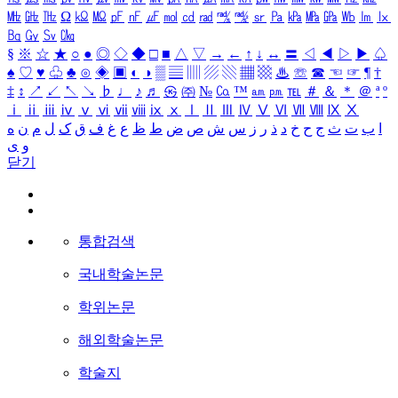
㎒
㎓
㎔
Ω
㏀
㏁
㎊
㎋
㎌
㏖
㏅
㎭
㎮
㎯
㏛
㎩
㎪
㎫
㎬
㏝
㏐
㏓
㏃
㏉
㏜
㏆
§
※
☆
★
○
●
◎
◇
◆
□
■
△
▽
→
←
↑
↓
↔
〓
◁
◀
▷
▶
♤
♠
♡
♥
♧
♣
⊙
◈
▣
◐
◑
▒
▤
▥
▨
▧
▦
▩
♨
☏
☎
☜
☞
¶
†
‡
↕
↗
↙
↖
↘
♭
♩
♪
♬
㉿
㈜
№
㏇
™
㏂
㏘
℡
＃
＆
＊
＠
ª
º
ⅰ
ⅱ
ⅲ
ⅳ
ⅴ
ⅵ
ⅶ
ⅷ
ⅸ
ⅹ
Ⅰ
Ⅱ
Ⅲ
Ⅳ
Ⅴ
Ⅵ
Ⅶ
Ⅷ
Ⅸ
Ⅹ
ا
ب
ت
ث
ج
ح
خ
د
ذ
ر
ز
س
ش
ص
ض
ط
ظ
ع
غ
ف
ق
ک
ل
م
ن
ه
و
ی
닫기
통합검색
국내학술논문
학위논문
해외학술논문
학술지