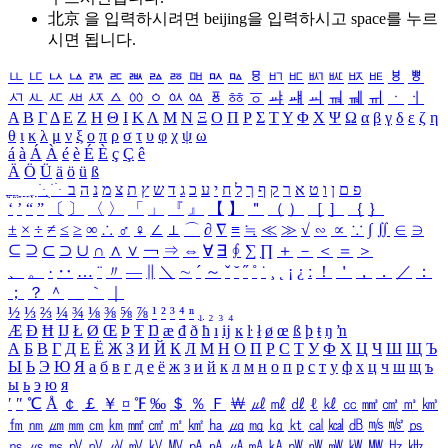
北京 을 입력하시려면
beijing
을 입력하시고 space를 누르
시면 됩니다.
ㅥ
ㅦ
ㅧ
ㅨ
ㅩ
ㅪ
ㅫ
ㅬ
ㅭ
ㅮ
ㅯ
ㅰ
ㅱ
ㅲ
ㅳ
ㅴ
ㅵ
ㅶ
ㅷ
ㅸ
ㅹ
ㅺ
ㅻ
ㅼ
ㅽ
ㅾ
ㅿ
ㆀ
ㆁ
ㆂ
ㆃ
ㆄ
ㆅ
ㆆ
ㆇ
ㆈ
ㆉ
ㆊ
ㆋ
ㆌ
ㆍ
ㆎ
Α
Β
Γ
Δ
Ε
Ζ
Η
Θ
Ι
Κ
Λ
Μ
Ν
Ξ
Ο
Π
Ρ
Σ
Τ
Υ
Φ
Χ
Ψ
Ω
α
β
γ
δ
ε
ζ
η
θ
ι
κ
λ
μ
ν
ξ
ο
π
ρ
σ
τ
υ
φ
χ
ψ
ω
á
à
Á
À
é
è
É
È
ç
Ç
ê
Ä
Ö
Ü
ä
ö
ü
ß
ְ
ֳ
ֲ
ֱ
ָ
ַ
ֵ
ֶ
ִ
ֹ
ּ
ֻ
ׂ
ׁ
ּ
ב
ה
נ
מ
צ
ת
ץ
ש
ד
ג
כ
ע
י
ח
ל
ך
ף
ק
ר
א
ט
ו
ן
ם
פ
‘
’
“
”
〔
〕
〈
〉
「
」
『
』
【
】
＂
（
）
［
］
｛
｝
±
×
÷
≠
≤
≥
∞
∴
♂
♀
∠
⊥
⌒
∂
∇
≡
≒
≪
≫
√
∽
∝
∵
∫
∬
∈
∋
⊆
⊇
⊂
⊃
∪
∩
∧
∨
￢
⇒
⇔
∀
∃
∮
∑
∏
＋
－
＜
＝
＞
、
。
·
‥
…
¨
〃
―
∥
＼
∼
´
～
ˇ
˘
˝
˚
˙
¸
˛
¡
¿
ː
！
＇
，
．
／
：
；
？
＾
＿
｀
｜
½
⅓
⅔
¼
¾
⅛
⅜
⅝
⅞
¹
²
³
⁴
ⁿ
₁
₂
₃
₄
Æ
Ð
Ħ
Ĳ
Ł
Ø
Œ
Þ
Ŧ
Ŋ
æ
đ
ð
ħ
ı
ĳ
ĸ
ŀ
ł
ø
œ
ß
þ
ŧ
ŋ
ŉ
А
Б
В
Г
Д
Е
Ё
Ж
З
И
Й
К
Л
М
Н
О
П
Р
С
Т
У
Ф
Х
Ц
Ч
Ш
Щ
Ъ
Ы
Ь
Э
Ю
Я
а
б
в
г
д
е
ё
ж
з
и
й
к
л
м
н
о
п
р
с
т
у
ф
х
ц
ч
ш
щ
ъ
ы
ь
э
ю
я
′
″
℃
Å
￠
￡
￥
¤
℉
‰
＄
％
Ｆ
￦
㎕
㎖
㎗
ℓ
㎘
㏄
㎣
㎤
㎥
㎦
㎙
㎚
㎛
㎜
㎝
㎞
㎟
㎠
㎡
㎢
㏊
㎍
㎎
㎏
㏏
㎈
㎉
㏈
㎧
㎨
㎰
㎱
㎲
㎳
㎴
㎵
㎶
㎷
㎸
㎹
㎀
㎁
㎂
㎃
㎄
㎺
㎻
㎽
㎾
㎿
㎐
㎑