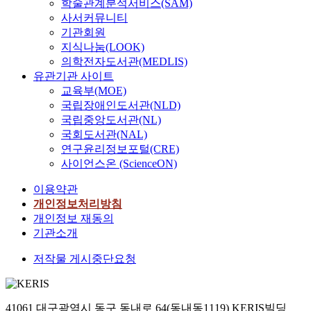
학술관계분석서비스(SAM)
사서커뮤니티
기관회원
지식나눔(LOOK)
의학전자도서관(MEDLIS)
유관기관 사이트
교육부(MOE)
국립장애인도서관(NLD)
국립중앙도서관(NL)
국회도서관(NAL)
연구윤리정보포털(CRE)
사이언스온 (ScienceON)
이용약관
개인정보처리방침
개인정보 재동의
기관소개
저작물 게시중단요청
41061 대구광역시 동구 동내로 64(동내동1119) KERIS빌딩