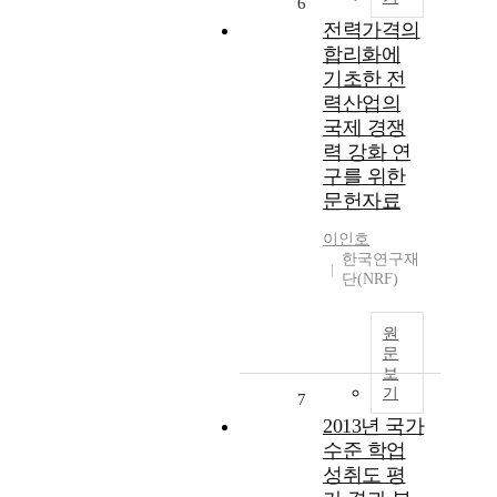
6
전력가격의
합리화에
기초한 전
력산업의
국제 경쟁
력 강화 연
구를 위한
문헌자료
이인호
한국연구재
단(NRF)
원
문
보
기
7
2013년 국가
수준 학업
성취도 평