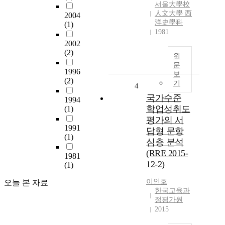
서울大學校
人文大學 西
2004
洋史學科
(1)
1981
2002
(2)
원
문
1996
보
(2)
기
4
국가수준
1994
학업성취도
(1)
평가의 서
1991
답형 문항
(1)
심층 분석
(RRE 2015-
1981
12-2)
(1)
이인호
오늘 본 자료
한국교육과
정평가원
2015