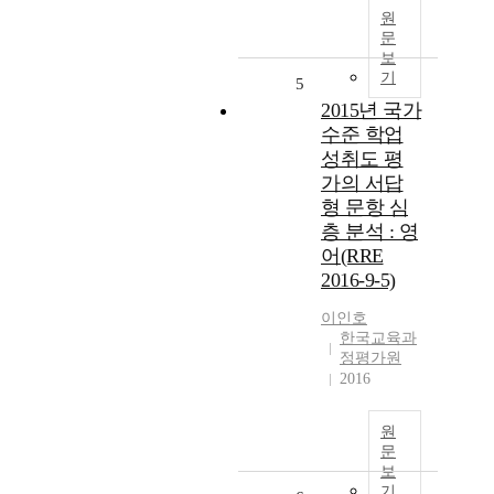
원
문
보
기
5
2015년 국가
수준 학업
성취도 평
가의 서답
형 문항 심
층 분석 : 영
어(RRE
2016-9-5)
이인호
한국교육과
정평가원
2016
원
문
보
기