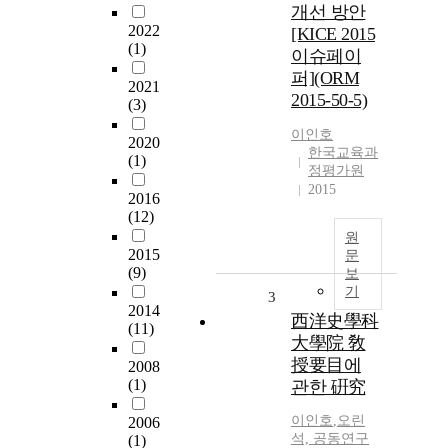
개선 방안
2022
[KICE 2015
(1)
이슈페이
퍼](ORM
2021
2015-50-5)
(3)
이인호
2020
한국교육과
(1)
정평가원
2015
2016
(12)
원
2015
문
(9)
보
기
3
2014
西洋史學科
(11)
大學院 敎
授要目에
2008
(1)
관한 硏究
이인호
,
오린
2006
석, 공동연구
(1)