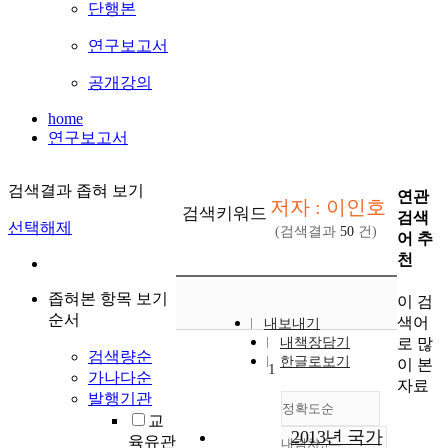
단행본
연구보고서
공개강의
home
연구보고서
검색결과 좁혀 보기
연관
저자 : 이인호
검색키워드
검색
선택해제
(검색결과
50
건)
어 추
천
좁혀본 항목 보기
이 검
순서
색어
내보내기
로 많
내책장담기
검색량순
한글로보기
이 본
1
가나다순
자료
발행기관
정확도순
교
2013년 국가
육유관
내림차순