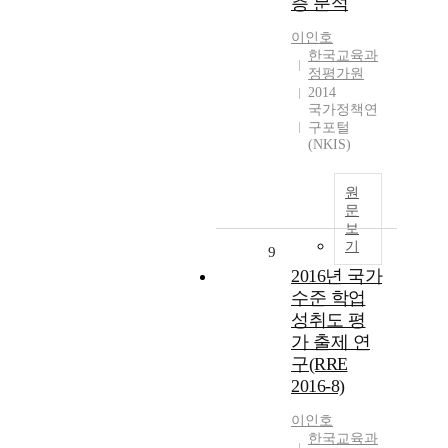
층 분석
이인호
한국교육과
정평가원
2014
국가정책연
구포털
(NKIS)
원
문
보
기
9
2016년 국가
수준 학업
성취도 평
가 출제 연
구(RRE
2016-8)
이인호
한국교육과