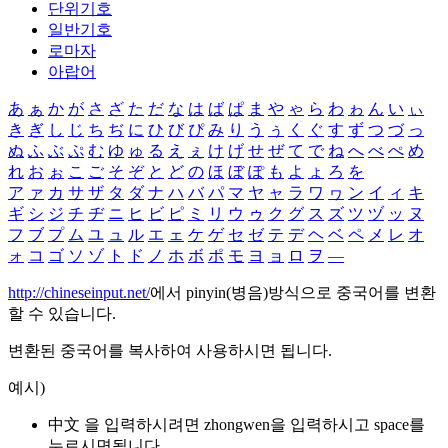
단위기호
일반기호
로마자
아랍어
あ
ぁ
か
が
さ
ざ
た
だ
な
は
ば
ぱ
ま
や
ゃ
ら
わ
ゎ
ん
い
ぃ
き
ぎ
し
じ
ち
ぢ
に
ひ
び
ぴ
み
り
う
ぅ
く
ぐ
す
ず
つ
づ
っ
ぬ
ふ
ぶ
ぷ
む
ゆ
ゅ
る
え
ぇ
け
げ
せ
ぜ
て
で
ね
へ
べ
ぺ
め
れ
お
ぉ
こ
ご
そ
ぞ
と
ど
の
ほ
ぼ
ぽ
も
よ
ょ
ろ
を
ア
ァ
カ
サ
ザ
タ
ダ
ナ
ハ
バ
パ
マ
ヤ
ャ
ラ
ワ
ヮ
ン
イ
ィ
キ
ギ
シ
ジ
チ
ヂ
ニ
ヒ
ビ
ピ
ミ
リ
ウ
ゥ
ク
グ
ス
ズ
ツ
ヅ
ッ
ヌ
フ
ブ
プ
ム
ユ
ュ
ル
エ
ェ
ケ
ゲ
セ
ゼ
テ
デ
ヘ
ベ
ペ
メ
レ
オ
ォ
コ
ゴ
ソ
ゾ
ト
ド
ノ
ホ
ボ
ポ
モ
ヨ
ョ
ロ
ヲ
―
http://chineseinput.net/
에서 pinyin(병음)방식으로 중국어를 변환
할 수 있습니다.
변환된 중국어를 복사하여 사용하시면 됩니다.
예시)
中文 을 입력하시려면
zhongwen
을 입력하시고 space를
누르시면됩니다.