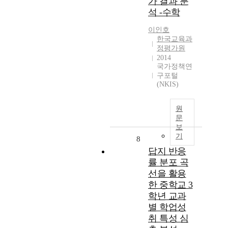
가 결과 분
석 -수학
이인호
한국교육과
정평가원
2014
국가정책연
구포털
(NKIS)
원
문
보
기
8
답지 반응
률 분포 곡
선을 활용
한 중학교 3
학년 교과
별 학업성
취 특성 심