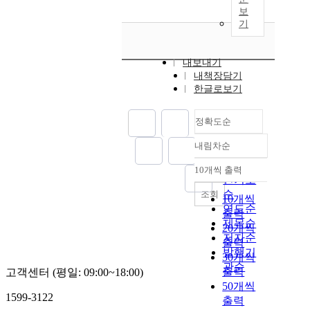
보
기
내보내기
내책장담기
한글로보기
정확도순
내림차순
정확도
순
10개씩 출력
내림차순
인기도
순
조회
10개씩
연도순
출력
제목순
20개씩
저자순
출력
발행기
30개씩
관순
출력
고객센터 (평일: 09:00~18:00)
50개씩
1599-3122
출력