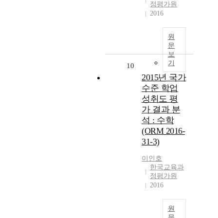
정평가원
2016
원
문
보
기
10
2015년 국가
수준 학업
성취도 평
가 결과 분
석 : 수학
(ORM 2016-
31-3)
이인호
한국교육과
정평가원
2016
원
문