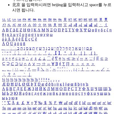
北京 을 입력하시려면
beijing
을 입력하시고 space를 누르
시면 됩니다.
ㅥ
ㅦ
ㅧ
ㅨ
ㅩ
ㅪ
ㅫ
ㅬ
ㅭ
ㅮ
ㅯ
ㅰ
ㅱ
ㅲ
ㅳ
ㅴ
ㅵ
ㅶ
ㅷ
ㅸ
ㅹ
ㅺ
ㅻ
ㅼ
ㅽ
ㅾ
ㅿ
ㆀ
ㆁ
ㆂ
ㆃ
ㆄ
ㆅ
ㆆ
ㆇ
ㆈ
ㆉ
ㆊ
ㆋ
ㆌ
ㆍ
ㆎ
Α
Β
Γ
Δ
Ε
Ζ
Η
Θ
Ι
Κ
Λ
Μ
Ν
Ξ
Ο
Π
Ρ
Σ
Τ
Υ
Φ
Χ
Ψ
Ω
α
β
γ
δ
ε
ζ
η
θ
ι
κ
λ
μ
ν
ξ
ο
π
ρ
σ
τ
υ
φ
χ
ψ
ω
á
à
Á
À
é
è
É
È
ç
Ç
ê
Ä
Ö
Ü
ä
ö
ü
ß
ְ
ֳ
ֲ
ֱ
ָ
ַ
ֵ
ֶ
ִ
ֹ
ּ
ֻ
ׂ
ׁ
ּ
ב
ה
נ
מ
צ
ת
ץ
ש
ד
ג
כ
ע
י
ח
ל
ך
ף
ק
ר
א
ט
ו
ן
ם
פ
‘
’
“
”
〔
〕
〈
〉
「
」
『
』
【
】
＂
（
）
［
］
｛
｝
±
×
÷
≠
≤
≥
∞
∴
♂
♀
∠
⊥
⌒
∂
∇
≡
≒
≪
≫
√
∽
∝
∵
∫
∬
∈
∋
⊆
⊇
⊂
⊃
∪
∩
∧
∨
￢
⇒
⇔
∀
∃
∮
∑
∏
＋
－
＜
＝
＞
、
。
·
‥
…
¨
〃
―
∥
＼
∼
´
～
ˇ
˘
˝
˚
˙
¸
˛
¡
¿
ː
！
＇
，
．
／
：
；
？
＾
＿
｀
｜
½
⅓
⅔
¼
¾
⅛
⅜
⅝
⅞
¹
²
³
⁴
ⁿ
₁
₂
₃
₄
Æ
Ð
Ħ
Ĳ
Ł
Ø
Œ
Þ
Ŧ
Ŋ
æ
đ
ð
ħ
ı
ĳ
ĸ
ŀ
ł
ø
œ
ß
þ
ŧ
ŋ
ŉ
А
Б
В
Г
Д
Е
Ё
Ж
З
И
Й
К
Л
М
Н
О
П
Р
С
Т
У
Ф
Х
Ц
Ч
Ш
Щ
Ъ
Ы
Ь
Э
Ю
Я
а
б
в
г
д
е
ё
ж
з
и
й
к
л
м
н
о
п
р
с
т
у
ф
х
ц
ч
ш
щ
ъ
ы
ь
э
ю
я
′
″
℃
Å
￠
￡
￥
¤
℉
‰
＄
％
Ｆ
￦
㎕
㎖
㎗
ℓ
㎘
㏄
㎣
㎤
㎥
㎦
㎙
㎚
㎛
㎜
㎝
㎞
㎟
㎠
㎡
㎢
㏊
㎍
㎎
㎏
㏏
㎈
㎉
㏈
㎧
㎨
㎰
㎱
㎲
㎳
㎴
㎵
㎶
㎷
㎸
㎹
㎀
㎁
㎂
㎃
㎄
㎺
㎻
㎽
㎾
㎿
㎐
㎑