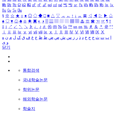
㎒
㎓
㎔
Ω
㏀
㏁
㎊
㎋
㎌
㏖
㏅
㎭
㎮
㎯
㏛
㎩
㎪
㎫
㎬
㏝
㏐
㏓
㏃
㏉
㏜
㏆
§
※
☆
★
○
●
◎
◇
◆
□
■
△
▽
→
←
↑
↓
↔
〓
◁
◀
▷
▶
♤
♠
♡
♥
♧
♣
⊙
◈
▣
◐
◑
▒
▤
▥
▨
▧
▦
▩
♨
☏
☎
☜
☞
¶
†
‡
↕
↗
↙
↖
↘
♭
♩
♪
♬
㉿
㈜
№
㏇
™
㏂
㏘
℡
＃
＆
＊
＠
ª
º
ⅰ
ⅱ
ⅲ
ⅳ
ⅴ
ⅵ
ⅶ
ⅷ
ⅸ
ⅹ
Ⅰ
Ⅱ
Ⅲ
Ⅳ
Ⅴ
Ⅵ
Ⅶ
Ⅷ
Ⅸ
Ⅹ
ا
ب
ت
ث
ج
ح
خ
د
ذ
ر
ز
س
ش
ص
ض
ط
ظ
ع
غ
ف
ق
ک
ل
م
ن
ه
و
ی
닫기
통합검색
국내학술논문
학위논문
해외학술논문
학술지