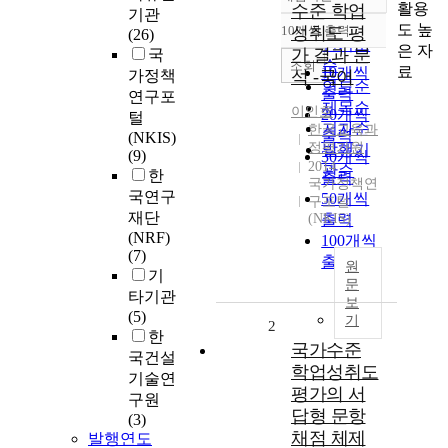
정확도
활용
수준 학업
기관
순
도 높
10개씩 출력
성취도 평
(26)
내림차순
인기도
은 자
가 결과 분
국
순
조회
료
10개씩
가정책
석 -국어
연도순
출력
연구포
제목순
이인호
20개씩
털
저자순
한국교육과
출력
(NKIS)
정평가원
발행기
(9)
30개씩
2014
관순
한
출력
국가정책연
국연구
50개씩
구포털
재단
(NKIS)
출력
(NRF)
100개씩
(7)
출력
원
기
문
타기관
보
(5)
기
2
한
국가수준
국건설
학업성취도
기술연
평가의 서
구원
답형 문항
(3)
채점 체제
발행연도