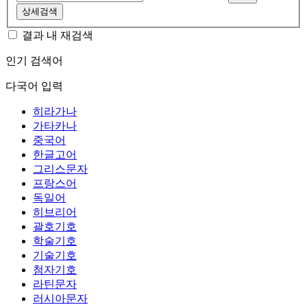
상세검색
결과 내 재검색
인기 검색어
다국어 입력
히라가나
가타카나
중국어
한글고어
그리스문자
프랑스어
독일어
히브리어
괄호기호
학술기호
기술기호
첨자기호
라틴문자
러시아문자