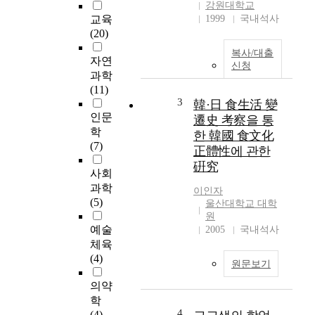
강원대학교
영역의 문항으로 구성
교육
1999
국내석사
하여 1:1의 개별지도
(20)
로 정신지체 아동의 수
복사/대출
이해 실태에 관한 것을
자연
신청
알아보았다. 그 연구
과학
결과는 다음과 같다.
(11)
첫째, 수 세기 능력을
3
韓·日 食生活 變
살펴본 결과, 수 세기
인문
遷史 考察을 통
능력에서는 6세 아동
학
한 韓國 食文化
은 수 세기를 전혀 못
(7)
正體性에 관한
하며 7~12세까지 연령
硏究
이 증가함에 따라 수
사회
세기 능력이 점차로 향
과학
이인자
상됨을 알 수 있었다.
(5)
울산대학교 대학
둘째, 숫자 읽기 능력
원
을 살펴 본 결과, 숫자
예술
2005
국내석사
읽기 능력은 6세 아동
체육
은 읽지 못하나 7세부
(4)
원문보기
터 연령이 증가함에 따
라 수 읽기 능력이 향
의약
상됨을 알 수 있었다.
학
그러나 10 이상 수는
4
(4)