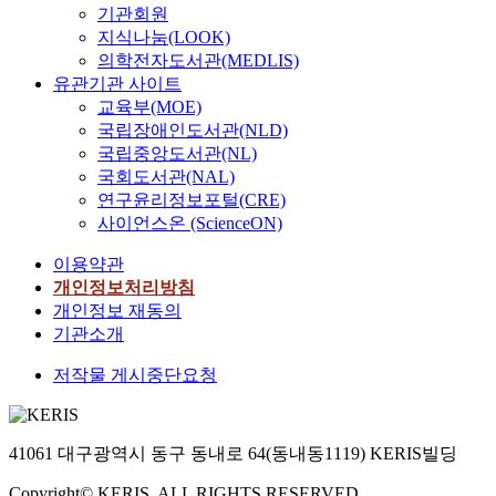
기관회원
A
로
지식나눔(LOOK)
f
한
의학전자도서관(MEDLIS)
i
국
유관기관 사이트
e
에
교육부(MOE)
l
서
국립장애인도서관(NLD)
d
재
s
검
국립중앙도서관(NL)
t
토
국회도서관(NAL)
u
를
연구윤리정보포털(CRE)
d
시
사이언스온 (ScienceON)
y
도
w
했
이용약관
a
다
개인정보처리방침
s
.
개인정보 재동의
c
이
기관소개
o
를
n
통
저작물 게시중단요청
d
해
u
한
c
국
41061 대구광역시 동구 동내로 64(동내동1119) KERIS빌딩
t
적
e
맥
Copyright© KERIS. ALL RIGHTS RESERVED