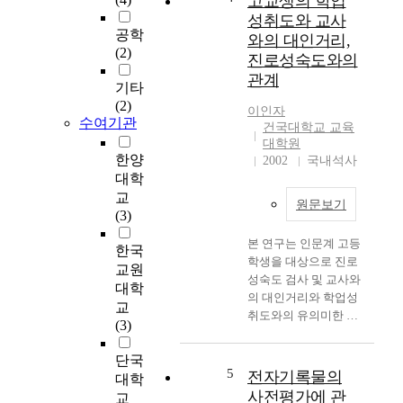
고교생의 학업
읽지 못하는 것으로 나
성취도와 교사
타났다. 세째, 숫자 쓰
공학
와의 대인거리,
기 능력을 살펴 본 결
(2)
진로성숙도와의
과, 숫자 쓰기 능력은 9
관계
세부터 향상되기 시작
기타
하여 11세 이상은 현
(2)
이인자
저하게 향상됨을 볼 수
수여기관
건국대학교 교육
있다. 네째, 화폐 단위
대학원
말하기 능력을 살펴 본
한양
2002
국내석사
결과, 화폐 단위 말하
대학
기는 6~7세까지는 전
교
원문보기
혀 안되고 8세부터 점
(3)
진적인 발달과정을 보
본 연구는 인문계 고등
이고 있으며 화폐의 기
한국
학생을 대상으로 진로
본 단위인 10원, 50원,
교원
성숙도 검사 및 교사와
100원까지는 알고 있
대학
의 대인거리와 학업성
으나 그 이상의 화폐단
교
취도와의 유의미한 상
위는 잘 모르고 있는
(3)
관을 조사, 분석하여
것으로 나타났다. 다섯
고등학생들의 가장 심
째, 덧셈하기 능력을
단국
각한 문제인 학업성취
살펴 본 결과, 덧셈하
5
전자기록물의
대학
도를 높일 수 있는 방
기 능력은 8세까지 전
사전평가에 관
교