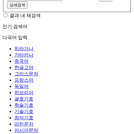
상세검색
결과 내 재검색
인기 검색어
다국어 입력
히라가나
가타카나
중국어
한글고어
그리스문자
프랑스어
독일어
히브리어
괄호기호
학술기호
기술기호
첨자기호
라틴문자
러시아문자