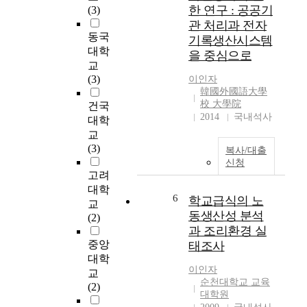
안을 모색하는데 필요
혀 덧셈을 못하고 있으
한 연구 : 공공기
(3)
한 자료를 얻는데 그
나 연령이 증가함에 따
관 처리과 전자
목적이 있다. 구체적인
라 발달 진도는 느리나
동국
기록생산시스템
연구의 문제는 다음과
점차 향상되고 있음을
대학
을 중심으로
같다. 첫째, 진로성숙
알 수 있었다. 여섯째,
교
도, 교사와의 대인거
뺄셈하기 능력을 살펴
(3)
이인자
리, 학업성취도는 성별
본 결과, 뺄셈하기 능
韓國外國語大學
에 따라 차이가 있는
력은 IQ수준에 따라 차
校 大學院
건국
가? 둘째, 학업성취도
이가 있었으며 8세 이
2014
국내석사
대학
에 따라 고교생의 진로
하는 전혀 모르고 있었
교
성숙도와 교사와의 대
다. 그리고 연령이 증
(3)
복사/대출
인거리는 차이가 있는
가함에 따라 아주 조금
신청
가? 셋째, 교사와의 대
씩 향상되었으나 그 수
고려
인거리에 따라 진로성
도 5 이하인 뺄셈만이
대학
숙도 차이가 있는가?
가능 하였다. 이와 같
6
학교급식의 노
교
넷째, 교사와의 대인거
은 결과를 종합해 볼
동생산성 분석
(2)
리에 따라 학업성취도
때 정신지체 아동의 수
과 조리환경 실
하위영역은 차이가 있
이해는 같은 IQ수준의
중앙
태조사
는가? 다섯째, 학업성
아동이라도 연령이 높
대학
취도는 교사와의 대인
을수록 수 이해 능력이
이인자
교
거리 및 진로성숙도와
좋다는 것을 알 수 있
순천대학교 교육
(2)
어떠한 상관이 있는
었다. 따라서 정신지체
대학원
가? 이다. 이상의 문제
아의 수 이해 능력을