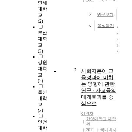
2009
국내석사
연세
를 밝히기 위해 본 연
향상시키기 위해서는
대학
구의 대상은 서울 시내
IQ수준에 알맞는 교재
원문보기
교
에 위치한 인문계 고등
를 개발하여 아동들에
(2)
학교 3개 학교를 선정
게 학습에 대한 동기와
음성듣기
C
하여 1학년과 2학년
기대를 갖게 하여 일상
부산
o
남·여학생 총 230명을
생활 안에서 학습시켜
대학
m
대상으로 진로성숙도
나아가야 할 것이다.
교
p
검사, 교사와의 대인거
그러므로 정신지체학
(2)
e
리 측정 검사, 학업성
교 및 특수 학급에서
t
취도 검사를 하였다.
지도하는 수량영역의
강원
e
수집된 자료는 SPSS를
교과 내용을 이상과 같
대학
n
이용하여 통계처리 하
은 연구 결과에 비추어
7
사회자본이 교
교
c
였으며 각 척도의 신뢰
보면, 정신지체 아동의
육성과에 미치
(2)
y
도를 검증하기 위하여
수 지도 내용은 아동의
는 영향에 관한
a
Cronbach's α값을 구하
학습능력과 지적발달
연구 : 사교육의
울산
n
고 진로성숙도, 교사와
수준에 적합하다고 볼
매개효과를 중
대학
d
의 대인거리, 학업성취
수 없다. 아동의 개인
심으로
m
교
도의 전반적인 성향을
차가 심하므로, 학습자
o
(2)
파악하기 위해 평균과
의 특성에 알맞는 교육
이인자
t
표준편차를 구하였다.
과정 내용과 교재 개발
한양대학교 대학
인천
i
성별, 학업성취도 수준
이 선행되어 실제 낮은
원
v
대학
에 따른 진로성숙도와
성취도를 보였던 덧셈,
2011
국내박사