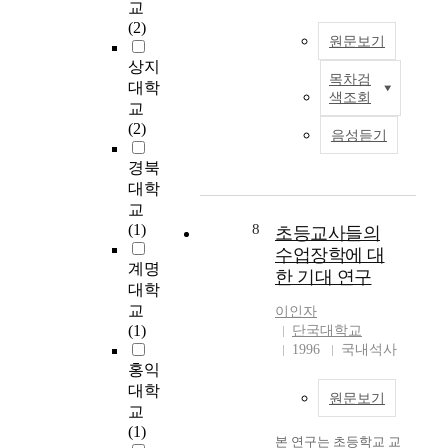
a
교
교사와의 대인거리, 학
뺄셈하기 능력의 향상
t
(2)
업성취도의 상관관계
을 위해 낮은 단계부터
원문보기
i
와 유의미한 차이를 알
조금씩 높여 나아가는
o
상지
아보고, 교사와의 대인
것이 바람직한 학습 방
목차검
n
2
대학
거리와 학업성취도 및
향이라 할 수 있다. 이
색조회
o
1
진로성숙도의 차이를
교
연구에서 밝혀진 바와
f
세
알아보기 위해 각각 t-
(2)
같이 정신지체 아동들
음성듣기
c
기
검정, F검정, Scheffe
은 개인차가 심하다는
h
지
경북
검증을 사용하였다. 학
일반적인 특성을 밝혀
i
식
업성취도, 교사와의 대
대학
주었다. 좀 더 확인하
l
기
인거리 및 진로성숙도
기 위해서는 더 많은
교
d
반
간에 미치는 상관은 어
정신지체 아동들은 대
(1)
8
초등교사들의
n
사
떠한가를 알아보기 위
상으로 더 많은 기간을
수업장학에 대
u
회
해 Spearman-Brown의
계명
두어 연구해 보아야 할
한 기대 연구
t
에
상관분석을 이용하였
것이다.
대학
r
서
다. 본 연구에서 설정
교
이인자
i
,
한 연구 문제의 자료를
(1)
단국대학교
t
교
분석한 연구의 결과는
1996
국내석사
i
육
다음과 같다. 1. 진로성
홍익
o
에
숙도, 교사와의 대인거
대학
원문보기
n
대
리, 학업성취도는 성별
교
p
한
에 따라 의미 있는 차
(1)
본 연구는 초등학교 교
e
중
이가 있는지에 대한 자