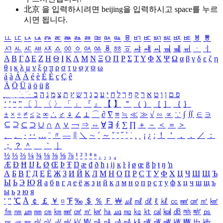
北京 을 입력하시려면
beijing
을 입력하시고 space를 누르
시면 됩니다.
ㅥ
ㅦ
ㅧ
ㅨ
ㅩ
ㅪ
ㅫ
ㅬ
ㅭ
ㅮ
ㅯ
ㅰ
ㅱ
ㅲ
ㅳ
ㅴ
ㅵ
ㅶ
ㅷ
ㅸ
ㅹ
ㅺ
ㅻ
ㅼ
ㅽ
ㅾ
ㅿ
ㆀ
ㆁ
ㆂ
ㆃ
ㆄ
ㆅ
ㆆ
ㆇ
ㆈ
ㆉ
ㆊ
ㆋ
ㆌ
ㆍ
ㆎ
Α
Β
Γ
Δ
Ε
Ζ
Η
Θ
Ι
Κ
Λ
Μ
Ν
Ξ
Ο
Π
Ρ
Σ
Τ
Υ
Φ
Χ
Ψ
Ω
α
β
γ
δ
ε
ζ
η
θ
ι
κ
λ
μ
ν
ξ
ο
π
ρ
σ
τ
υ
φ
χ
ψ
ω
á
à
Á
À
é
è
É
È
ç
Ç
ê
Ä
Ö
Ü
ä
ö
ü
ß
ְ
ֳ
ֲ
ֱ
ָ
ַ
ֵ
ֶ
ִ
ֹ
ּ
ֻ
ׂ
ׁ
ּ
ב
ה
נ
מ
צ
ת
ץ
ש
ד
ג
כ
ע
י
ח
ל
ך
ף
ק
ר
א
ט
ו
ן
ם
פ
‘
’
“
”
〔
〕
〈
〉
「
」
『
』
【
】
＂
（
）
［
］
｛
｝
±
×
÷
≠
≤
≥
∞
∴
♂
♀
∠
⊥
⌒
∂
∇
≡
≒
≪
≫
√
∽
∝
∵
∫
∬
∈
∋
⊆
⊇
⊂
⊃
∪
∩
∧
∨
￢
⇒
⇔
∀
∃
∮
∑
∏
＋
－
＜
＝
＞
、
。
·
‥
…
¨
〃
―
∥
＼
∼
´
～
ˇ
˘
˝
˚
˙
¸
˛
¡
¿
ː
！
＇
，
．
／
：
；
？
＾
＿
｀
｜
½
⅓
⅔
¼
¾
⅛
⅜
⅝
⅞
¹
²
³
⁴
ⁿ
₁
₂
₃
₄
Æ
Ð
Ħ
Ĳ
Ł
Ø
Œ
Þ
Ŧ
Ŋ
æ
đ
ð
ħ
ı
ĳ
ĸ
ŀ
ł
ø
œ
ß
þ
ŧ
ŋ
ŉ
А
Б
В
Г
Д
Е
Ё
Ж
З
И
Й
К
Л
М
Н
О
П
Р
С
Т
У
Ф
Х
Ц
Ч
Ш
Щ
Ъ
Ы
Ь
Э
Ю
Я
а
б
в
г
д
е
ё
ж
з
и
й
к
л
м
н
о
п
р
с
т
у
ф
х
ц
ч
ш
щ
ъ
ы
ь
э
ю
я
′
″
℃
Å
￠
￡
￥
¤
℉
‰
＄
％
Ｆ
￦
㎕
㎖
㎗
ℓ
㎘
㏄
㎣
㎤
㎥
㎦
㎙
㎚
㎛
㎜
㎝
㎞
㎟
㎠
㎡
㎢
㏊
㎍
㎎
㎏
㏏
㎈
㎉
㏈
㎧
㎨
㎰
㎱
㎲
㎳
㎴
㎵
㎶
㎷
㎸
㎹
㎀
㎁
㎂
㎃
㎄
㎺
㎻
㎽
㎾
㎿
㎐
㎑