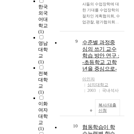
사들의 수업장학에 대
r
요
료 분석 결과, 전체 진
한국
한 기대를 수업장학의
s
성
로성숙도는 성별에 의
외국
절차인 계획협의회, 수
o
이
미 있는 차이가 없었으
어대
업관찰, 평가협의회의
n
더
며 그 하위영역 중 기
학교
3가지 영역에 따라 알
n
욱
본태도 영역에서만 유
(1)
아보려는 데에 연구의
e
강
의미한 차이를 보였다.
목적이 있었다. 본 연
l
조
9
이것은 고등학교 시기
수준별 과정중
영남
구의 서두에 수업장학
i
된
는 성별에 관계없이 진
심의 쓰기 교수
대학
의 일반적인 개념, 수
s
다
로성숙도 수준이 비슷
학습 방안 연구 :
교
업장학에 대한 교사들
t
고
하다고 볼 수 있다. 전
(1)
-초등학교 고학
의 태도, 수업장학의
h
해
체 학업성취도와 그 하
년을 중심으로-
필요성, 수업장학의 절
e
도
위영역 중 언어 영역,
전북
차에 대한 이론적 배경
v
과
탐구 영역, 기능 영역
이인자
대학
을 서술하였으며, 질문
e
언
에서 성별로 유의미한
상지대학교
교
지를 통한 조사연구를
r
이
차이를 보였다. 교사와
2003
국내석사
(1)
하였다. 조사 연구에서
y
아
의 대인거리에서는 성
나타난 결과는 다음과
i
닐
별에 따라 유의미한 차
이화
복사/대출
같다. 장학계획협의회
m
것
이가 없다고 나타났다.
여자
신청
영역에서 전체 교사들
p
이
이것은 심리적 장애가
대학
은 자료, 도구의 구입
o
다
있는 사람들 사이에서
교
을 위한 학교장의 지원
r
.
는 대인 거리의 차이가
10
협동학습이 학
(1)
및 협의회는 교사의 요
t
최
심하지만 정상 집단에
습능력별 학습