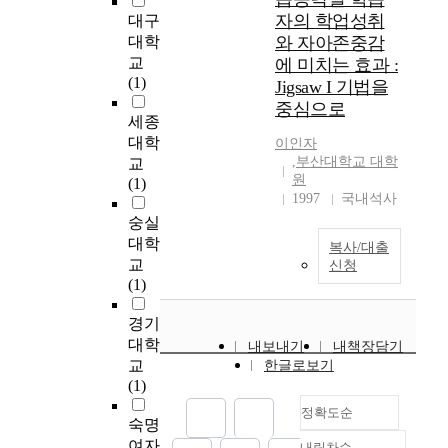
청으로 아주 높게 기대
a
근
서는 그 차이가 크지
자의 학업성취
대구
하고 있으며 수업장학
n
B
않다(Hayduck, 1983;
대학
와 자아존중감
담당자와 신뢰적, 동료
t
o
조은경, 1992)는 보고
교
에 미치는 효과 :
적, 관계를 확립하여
f
u
와 일치하며, 여성이
(1)
Jigsaw I 기법을
친화감을 형성하기, 학
a
r
남성보다 공간을 더 요
교장이 각종 연수 기회
중심으로
c
d
구하고, 아동의 영역이
세종
를 제공하여 교사들의
t
i
성인보다 적다는 보고
대학
이인자
성장발달을 지원해 주
o
e
(Aiello & Thompson,
,부산대학교 대학
교
기, 같은 교과 교사와
r
u
1980; Giesen &
원
(1)
공동연구 및 협의를 통
i
,
McClaren, 1976;
1997
국내석사
하여 다른 교사의 의견
n
C
Severy et al., 1979)와
숭실
을 참고하기, 수업장학
n
o
상치하는 것으로 근래
대학
담당자가 동료장학담
복사/대출
a
l
에 여성관에 많은 변화
교
당자로서 역할을 수행
신청
t
e
가 있고, 성역할이 전
(1)
할 수 있도록 용기를
i
m
처럼 분명히 구분되지
북돋아 주기 등의 분야
o
a
않는 추세를 간과할 수
경기
에서 기대가 높았다.
n
n
없음을 시사한다고 생
대학
그러나 교장, 교감이
내보내기
내책장담기
a
,
각한다. 2. 학업성취도
교
한글로보기
교내순시를 통한 수업
l
P
에 따라 교사와의 대인
(1)
장학에 대해서는 아주
c
u
거리는 자료 분석 결
부정적인 입장을 보였
o
t
과, 학업성취도 수준이
정확도순
숙명
으며, 나머지 문항들은
m
n
높은 집단에서 교사와
여자
보통의 정도로 기대를
내림차순