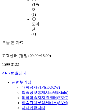
h
에
강승
o
서
호
o
본
(1)
l
연
f
구
도미
o
는
진
o
교
(1)
d
육
s
성
오늘 본 자료
e
과
r
에
v
대
고객센터 (평일: 09:00~18:00)
i
한
1599-3122
c
사
e
회
ARS 번호안내
i
자
n
본
관련누리집
K
의
대학공개강의(KOCW)
o
영
학술정보통계시스템(Rinfo)
r
향
외국학술지지원센터(FRIC)
e
을
학술관계분석서비스(SAM)
a
기
사서커뮤니티
.
초