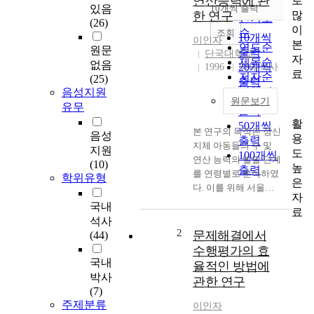
연산능력에 관
로
순
있음
10개씩 출력
내림차순
많
한 연구
인기도
(26)
이
순
조회
10개씩
이인자
본
연도순
원문
출력
단국대학교
자
제목순
없음
20개씩
1996
국내석사
료
저자순
(25)
출력
발행기
음성지원
30개씩
원문보기
관순
유무
출력
활
50개씩
본 연구의 목적은 정신
음성
용
출력
지체 아동들의 수 및
지원
도
100개씩
연산 능력의 발달 단계
(10)
높
출력
를 연령별로 분석하였
학위유형
은
다. 이를 위해 서울특
자
별시 소재(강동구, 송
국내
료
파구) 초등학교(특수
석사
학교 포함) 10개 학교
2
문제해결에서
(44)
에 재학하고 있는 정신
수행평가의 효
지체아(IQ 41~80) 80
국내
율적인 방법에
명을 대상으로 하였다.
박사
관한 연구
본 연구의 목적을 달성
(7)
하기 위한 도구로는 수
주제분류
이인자
개념 형성 영역을 5개