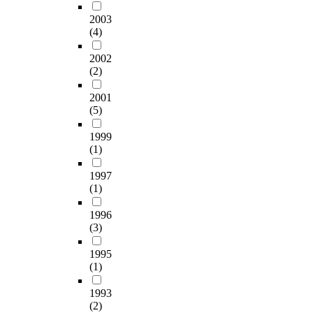
y
,
의미한 정적상관을 보
2003
a
교
였다. 학업성취도 하위
(4)
n
육
영역과 타협도 간의 상
d
성
관은 기능 영역만이 유
2002
c
과
의미한 정적상관을 보
(2)
u
와
였다. 본 연구의 분석
l
관
2001
결과, 학업성취도 수준
(5)
i
련
과 진로성숙도는 의미
n
해
있는 상관을 보였으나
1999
a
서
비교적 낮은 상관을 보
(1)
r
가
이고 있다. 그러므로,
y
족
학업성취도 수준이 높
1997
e
내
은 학생들에 대한 배려
(1)
n
사
는 물론 학업성취도 수
v
회
준이 낮은 학생에게도
1996
i
자
진로성숙 프로그램의
(3)
r
본
적용이나, 교사와의 친
o
뿐
밀감 향상을 위한 교육
1995
n
만
프로그램 등이 개발되
(1)
m
아
고, 실시되어서 학교
e
니
1993
생활에 조화 있는 적응
(2)
n
라
을 할 수 있도록 하여