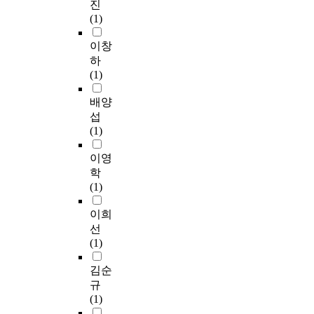
진
o
퇴
(1)
e
율
n
은
이창
h
낮
하
a
다
(1)
n
는
c
연
배양
e
구
섭
t
결
(1)
h
과
e
가
이영
q
나
학
u
온
(1)
a
것
l
이
이희
i
다
선
t
.
(1)
y
이
o
러
김순
f
한
규
s
맥
(1)
c
락