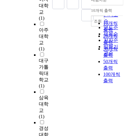
p
a
의 대인거리가 가깝게
정확도
대학
나타내고 있다. 수업관
e
m
나타났고 유의미한 차
순
10개씩 출력
찰 영역에서 전체 교사
교
내림차순
t
의
이가 있었다. 즉 학업
인기도
들은 단위 시간내의 학
(1)
i
연
성취도 수준이 높을수
순
조회
10개씩
습목표가 어떻게 얼마
t
구
록 교사와의 대인 거리
연도순
출력
아주
나 달성되었는가에 관
i
이
가 가깝고, 친밀한 관
제목순
심을 두기, 수업방법
20개씩
대학
v
래
계를 유지한다고 할 수
저자순
개선을 위해 치밀한 사
출력
교
e
,
있다. 3. 학업성취도에
발행기
전계획과 충분한 교재
(1)
30개씩
p
폭
따라 진로성숙도는 유
관순
연구로 수업을 하고 있
출력
o
발
의미한 차이가 있는지
는지 관찰하기, 수업관
대구
w
적
50개씩
에 대한 문제는 전체
찰을 통해서 현장에서
가톨
e
으
진로성숙도와 학업성
출력
발생되는 문제점 발견
릭대
r
로
취도 수준은 정적상관
100개씩
및 학습정보를 교환하
.
증
학교
으로 유의미한 차이를
출력
기 등의 분야에서는 기
T
가
(1)
보이는 것으로 나타났
대가 높았다. 그러나
h
한
으며, 하위영역 중 독
수업시작과 끝부분 10
삼육
i
사
립도 영역과 기본태도
분씩만 부분적으로 관
s
회
대학
영역에서 학업성취도
찰하는 것은 불필요하
s
자
교
수준간에 유의미한 차
다고 생각하고 있으며,
t
본
(1)
이를 보였다. 4. 교사와
나머지 문항들은 보통
u
에
의 대인거리에 따라 진
의 정도로 기대를 나타
d
대
경성
로성숙도는 자료 분석
내고 있다. 평가협의회
y
한
대학
결과에 의하면, 유의미