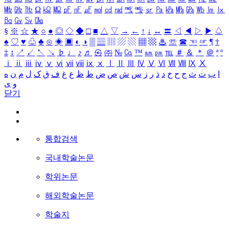
㎒
㎓
㎔
Ω
㏀
㏁
㎊
㎋
㎌
㏖
㏅
㎭
㎮
㎯
㏛
㎩
㎪
㎫
㎬
㏝
㏐
㏓
㏃
㏉
㏜
㏆
§
※
☆
★
○
●
◎
◇
◆
□
■
△
▽
→
←
↑
↓
↔
〓
◁
◀
▷
▶
♤
♠
♡
♥
♧
♣
⊙
◈
▣
◐
◑
▒
▤
▥
▨
▧
▦
▩
♨
☏
☎
☜
☞
¶
†
‡
↕
↗
↙
↖
↘
♭
♩
♪
♬
㉿
㈜
№
㏇
™
㏂
㏘
℡
＃
＆
＊
＠
ª
º
ⅰ
ⅱ
ⅲ
ⅳ
ⅴ
ⅵ
ⅶ
ⅷ
ⅸ
ⅹ
Ⅰ
Ⅱ
Ⅲ
Ⅳ
Ⅴ
Ⅵ
Ⅶ
Ⅷ
Ⅸ
Ⅹ
ا
ب
ت
ث
ج
ح
خ
د
ذ
ر
ز
س
ش
ص
ض
ط
ظ
ع
غ
ف
ق
ک
ل
م
ن
ه
و
ی
닫기
통합검색
국내학술논문
학위논문
해외학술논문
학술지