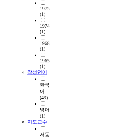
a
일
s
수
1975
t
록
(1)
o
학
p
업
1974
(1)
r
성
o
적
1968
v
,
(1)
i
고
d
교
1965
e
졸
(1)
s
업
작성언어
o
율
m
과
한국
e
대
어
m
학
(49)
e
진
t
학
영어
h
률
(1)
o
이
지도교수
d
높
s
고
서동
t
중