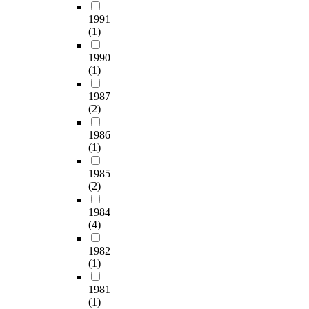
t
학
야겠다고 생각한다.
1991
i
교
(1)
n
및
s
지
1990
c
역
(1)
h
사
o
회
1987
o
사
(2)
l
회
f
자
1986
o
본
(1)
o
을
d
풍
1985
(2)
s
부
e
하
1984
r
게
(4)
v
소
i
유
1982
c
한
(1)
e
청
s
소
1981
o
년
(1)