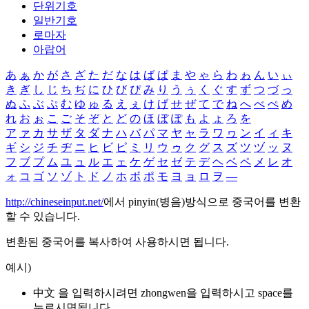
단위기호
일반기호
로마자
아랍어
あ
ぁ
か
が
さ
ざ
た
だ
な
は
ば
ぱ
ま
や
ゃ
ら
わ
ゎ
ん
い
ぃ
き
ぎ
し
じ
ち
ぢ
に
ひ
び
ぴ
み
り
う
ぅ
く
ぐ
す
ず
つ
づ
っ
ぬ
ふ
ぶ
ぷ
む
ゆ
ゅ
る
え
ぇ
け
げ
せ
ぜ
て
で
ね
へ
べ
ぺ
め
れ
お
ぉ
こ
ご
そ
ぞ
と
ど
の
ほ
ぼ
ぽ
も
よ
ょ
ろ
を
ア
ァ
カ
サ
ザ
タ
ダ
ナ
ハ
バ
パ
マ
ヤ
ャ
ラ
ワ
ヮ
ン
イ
ィ
キ
ギ
シ
ジ
チ
ヂ
ニ
ヒ
ビ
ピ
ミ
リ
ウ
ゥ
ク
グ
ス
ズ
ツ
ヅ
ッ
ヌ
フ
ブ
プ
ム
ユ
ュ
ル
エ
ェ
ケ
ゲ
セ
ゼ
テ
デ
ヘ
ベ
ペ
メ
レ
オ
ォ
コ
ゴ
ソ
ゾ
ト
ド
ノ
ホ
ボ
ポ
モ
ヨ
ョ
ロ
ヲ
―
http://chineseinput.net/
에서 pinyin(병음)방식으로 중국어를 변환
할 수 있습니다.
변환된 중국어를 복사하여 사용하시면 됩니다.
예시)
中文 을 입력하시려면
zhongwen
을 입력하시고 space를
누르시면됩니다.