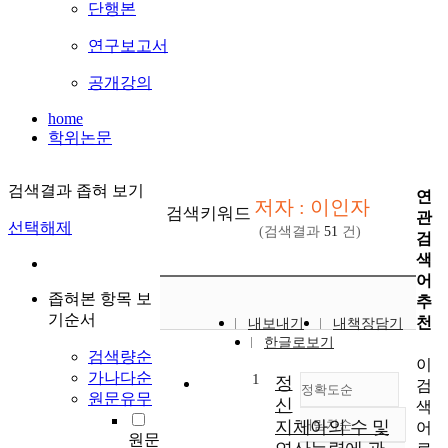
단행본
연구보고서
공개강의
home
학위논문
검색결과 좁혀 보기
연
저자 : 이인자
검색키워드
관
선택해제
(검색결과
51
건)
검
색
어
좁혀본 항목 보
추
기순서
천
내보내기
내책장담기
한글로보기
검색량순
이
가나다순
1
정
검
정확도순
원문유무
신
색
지체아의 수 및
내림차순
어
정확도
원문