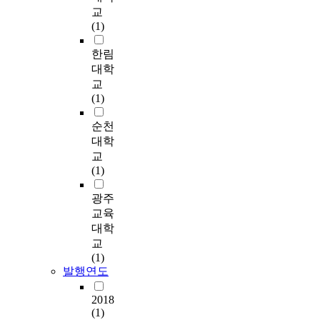
영역에서 전체 교사들
o
연
한 차이가 없다고 나타
교
은 시범적인 수업을 참
b
구
났다. 이는 교사와의
(1)
관하거나 자신의 수업
j
는
친밀도와는 별개로 진
연구 활동을 통해 스스
e
사
한림
로성숙도가 높아진다
로의 수업을 반성하기
c
회
는 것을 의미한다. 5.
대학
를 아주 높게 기대하고
t
학
학업성취도는 교사와
교
있으며, 수업장학담당
i
,
의 대인거리 및 진로성
(1)
자가 수업개선을 돕는
v
경
숙도와 어떠한 상관이
장학활동을 하기, 우수
e
제
있는가?. 라는 연구 문
순천
한 수업장학 교사에 대
s
학
제에 대한 결과는 학업
대학
해서는 학교장의 보상
w
,
성취도 하위영역 중에
교
및 격려를 해주기 바란
e
행
서는 예능 영역만이 의
(1)
다의 문항에서 기대가
r
정
미 있는 부적상관을 보
높았다. 그러나 수업연
e
학
였다. 전체 학업성취도
광주
구는 수업자체 보다도
t
,
와 교사와의 대인거리
교육
평가협의회에 더 무게
o
교
간에는 학업성취도 수
대학
를 두는 것에 대해서는
a
육
준이 상위인 집단과 유
교
아주 부정적인 입장을
n
학
의미한 차이를 나타났
(1)
보였으며 나머지 문항
a
,
다. 학업성취도 하위영
발행연도
들은 보통의 정도로 기
l
정
역과 전체 진로성숙도
대를 나타내고 있다.
y
치
는 언어 영역, 수리 영
2018
z
학
역, 탐구 영역, 예능 영
(1)