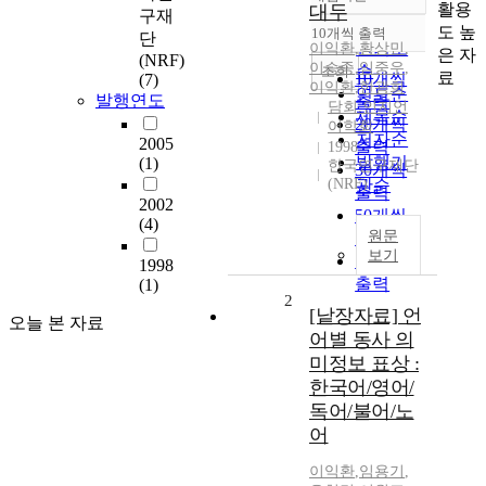
정확도
활용
대두
구재
순
도 높
10개씩 출력
단
내림차순
인기도
이익환
,
황상민
,
은 자
(NRF)
이승종
,
임중우
,
순
조회
료
10개씩
(7)
이익환
,
한광희
연도순
발행연도
출력
담회.인지언
제목순
20개씩
어학회
저자순
2005
출력
1998
발행기
(1)
한국연구재단
30개씩
(NRF)
관순
출력
2002
50개씩
(4)
원문
출력
보기
100개씩
1998
출력
(1)
2
[낱장자료] 언
오늘 본 자료
어별 동사 의
미정보 표상 :
한국어/영어/
독어/불어/노
어
이익환
,
임용기
,