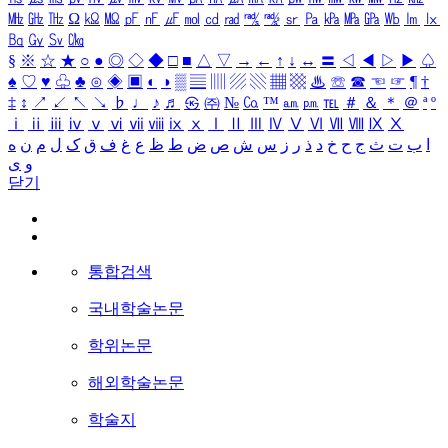
㎒
㎓
㎔
Ω
㏀
㏁
㎊
㎋
㎌
㏖
㏅
㎭
㎮
㎯
㏛
㎩
㎪
㎫
㎬
㏝
㏐
㏓
㏃
㏉
㏜
㏆
§
※
☆
★
○
●
◎
◇
◆
□
■
△
▽
→
←
↑
↓
↔
〓
◁
◀
▷
▶
♤
♠
♡
♥
♧
♣
⊙
◈
▣
◐
◑
▒
▤
▥
▨
▧
▦
▩
♨
☏
☎
☜
☞
¶
†
‡
↕
↗
↙
↖
↘
♭
♩
♪
♬
㉿
㈜
№
㏇
™
㏂
㏘
℡
＃
＆
＊
＠
ª
º
ⅰ
ⅱ
ⅲ
ⅳ
ⅴ
ⅵ
ⅶ
ⅷ
ⅸ
ⅹ
Ⅰ
Ⅱ
Ⅲ
Ⅳ
Ⅴ
Ⅵ
Ⅶ
Ⅷ
Ⅸ
Ⅹ
ا
ب
ت
ث
ج
ح
خ
د
ذ
ر
ز
س
ش
ص
ض
ط
ظ
ع
غ
ف
ق
ک
ل
م
ن
ه
و
ی
닫기
통합검색
국내학술논문
학위논문
해외학술논문
학술지