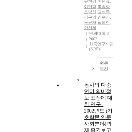
유현경
,
이원표
,
이민행
,
홍종화
,
조남신
,
고석주
,
김은영
,
김수라
,
노윤채
,
남혜현
,
한선혜
연세대학교
2002
한국연구재단
(NRF)
원문
보기
3
동사의 다중
언어 의미정
보 표상에 대
한 연구 :
2002년도 (기
초학문 인문
사회분야)과
제 중간보고