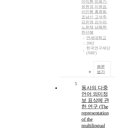
이익환
,
임용기
,
유현경
,
이원표
,
이민행
,
홍종화
,
조남신
,
고석주
,
김은영
,
김수라
,
노윤채
,
남혜현
,
한선혜
연세대학교
2002
한국연구재단
(NRF)
원문
보기
5
동사의 다중
언어 의미정
보 표상에 관
한 연구 (The
representation
of the
multilingual