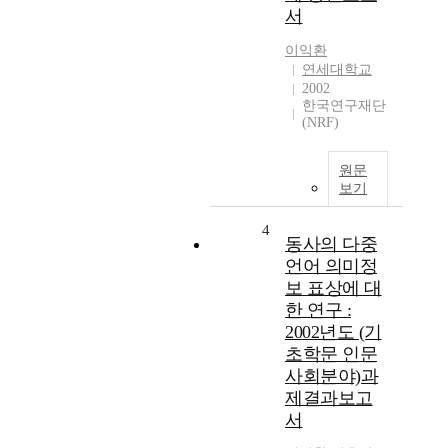
서
이익환
연세대학교
2002
한국연구재단
(NRF)
원문
보기
4
동사의 다중
언어 의미정
보 표상에 대
한 연구 :
2002년도 (기
초학문 인문
사회분야)과
제결과보고
서