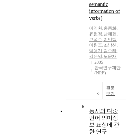
semantic
information of
verbs)
이익환
,
홍종화
,
유현경
,
남혜현
,
고석주
,
이민행
,
이원표
,
조남신
,
임용기
,
김수라
,
김은영
,
노윤채
2005
한국연구재단
(NRF)
원문
보기
6
동사의 다중
언어 의미정
보 표상에 관
한 연구