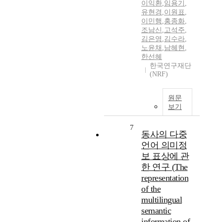
이익환
,
임용기
,
유현경
,
이원표
,
이민행
,
홍종화
,
조남신
,
고석주
,
김은영
,
김수라
,
노윤채
,
남혜현
,
한선혜
한국연구재단
(NRF)
원문
보기
7
동사의 다중
언어 의미정
보 표상에 관
한 연구 (The
representation
of the
multilingual
semantic
information of