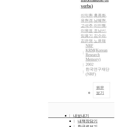
verbs)
이익환
,
홍종화
,
유현경
,
남혜현
,
고석주
,
이민행
,
이원표
,
조남신
,
임용기
,
김수라
,
김은영
,
노윤채
NRF
KRM(Korean
Research
Memory)
2002
한국연구재단
(NRF)
원문
보기
내보내기
내책장담기
한글로보기