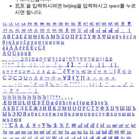
北京 을 입력하시려면
beijing
을 입력하시고 space를 누르
시면 됩니다.
ㅥ
ㅦ
ㅧ
ㅨ
ㅩ
ㅪ
ㅫ
ㅬ
ㅭ
ㅮ
ㅯ
ㅰ
ㅱ
ㅲ
ㅳ
ㅴ
ㅵ
ㅶ
ㅷ
ㅸ
ㅹ
ㅺ
ㅻ
ㅼ
ㅽ
ㅾ
ㅿ
ㆀ
ㆁ
ㆂ
ㆃ
ㆄ
ㆅ
ㆆ
ㆇ
ㆈ
ㆉ
ㆊ
ㆋ
ㆌ
ㆍ
ㆎ
Α
Β
Γ
Δ
Ε
Ζ
Η
Θ
Ι
Κ
Λ
Μ
Ν
Ξ
Ο
Π
Ρ
Σ
Τ
Υ
Φ
Χ
Ψ
Ω
α
β
γ
δ
ε
ζ
η
θ
ι
κ
λ
μ
ν
ξ
ο
π
ρ
σ
τ
υ
φ
χ
ψ
ω
á
à
Á
À
é
è
É
È
ç
Ç
ê
Ä
Ö
Ü
ä
ö
ü
ß
ְ
ֳ
ֲ
ֱ
ָ
ַ
ֵ
ֶ
ִ
ֹ
ּ
ֻ
ׂ
ׁ
ּ
ב
ה
נ
מ
צ
ת
ץ
ש
ד
ג
כ
ע
י
ח
ל
ך
ף
ק
ר
א
ט
ו
ן
ם
פ
‘
’
“
”
〔
〕
〈
〉
「
」
『
』
【
】
＂
（
）
［
］
｛
｝
±
×
÷
≠
≤
≥
∞
∴
♂
♀
∠
⊥
⌒
∂
∇
≡
≒
≪
≫
√
∽
∝
∵
∫
∬
∈
∋
⊆
⊇
⊂
⊃
∪
∩
∧
∨
￢
⇒
⇔
∀
∃
∮
∑
∏
＋
－
＜
＝
＞
、
。
·
‥
…
¨
〃
―
∥
＼
∼
´
～
ˇ
˘
˝
˚
˙
¸
˛
¡
¿
ː
！
＇
，
．
／
：
；
？
＾
＿
｀
｜
½
⅓
⅔
¼
¾
⅛
⅜
⅝
⅞
¹
²
³
⁴
ⁿ
₁
₂
₃
₄
Æ
Ð
Ħ
Ĳ
Ł
Ø
Œ
Þ
Ŧ
Ŋ
æ
đ
ð
ħ
ı
ĳ
ĸ
ŀ
ł
ø
œ
ß
þ
ŧ
ŋ
ŉ
А
Б
В
Г
Д
Е
Ё
Ж
З
И
Й
К
Л
М
Н
О
П
Р
С
Т
У
Ф
Х
Ц
Ч
Ш
Щ
Ъ
Ы
Ь
Э
Ю
Я
а
б
в
г
д
е
ё
ж
з
и
й
к
л
м
н
о
п
р
с
т
у
ф
х
ц
ч
ш
щ
ъ
ы
ь
э
ю
я
′
″
℃
Å
￠
￡
￥
¤
℉
‰
＄
％
Ｆ
￦
㎕
㎖
㎗
ℓ
㎘
㏄
㎣
㎤
㎥
㎦
㎙
㎚
㎛
㎜
㎝
㎞
㎟
㎠
㎡
㎢
㏊
㎍
㎎
㎏
㏏
㎈
㎉
㏈
㎧
㎨
㎰
㎱
㎲
㎳
㎴
㎵
㎶
㎷
㎸
㎹
㎀
㎁
㎂
㎃
㎄
㎺
㎻
㎽
㎾
㎿
㎐
㎑