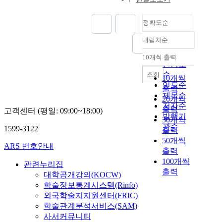
정확도순
내림차순
정확도
순
10개씩 출력
내림차순
인기도
순
조회
10개씩
연도순
출력
제목순
20개씩
저자순
출력
고객센터 (평일: 09:00~18:00)
발행기
30개씩
관순
1599-3122
출력
50개씩
ARS 번호안내
출력
100개씩
관련누리집
출력
대학공개강의(KOCW)
학술정보통계시스템(Rinfo)
외국학술지지원센터(FRIC)
학술관계분석서비스(SAM)
사서커뮤니티