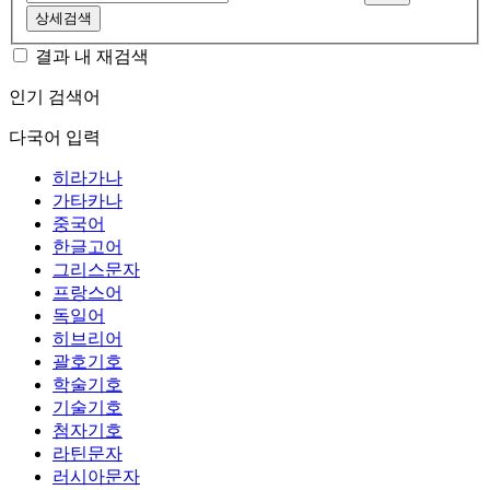
상세검색
결과 내 재검색
인기 검색어
다국어 입력
히라가나
가타카나
중국어
한글고어
그리스문자
프랑스어
독일어
히브리어
괄호기호
학술기호
기술기호
첨자기호
라틴문자
러시아문자