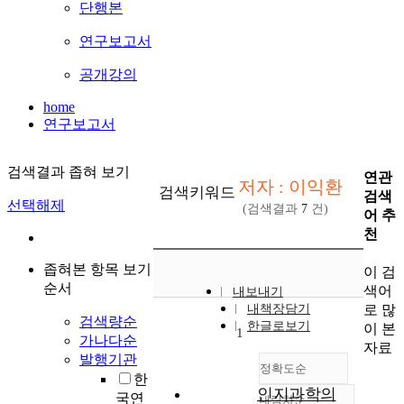
단행본
연구보고서
공개강의
home
연구보고서
검색결과 좁혀 보기
연관
저자 : 이익환
검색키워드
검색
선택해제
(검색결과
7
건)
어 추
천
좁혀본 항목 보기
이 검
순서
색어
내보내기
로 많
내책장담기
검색량순
한글로보기
이 본
1
가나다순
자료
발행기관
정확도순
한
인지과학의
국연
내림차순