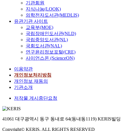
기관회원
지식나눔(LOOK)
의학전자도서관(MEDLIS)
유관기관 사이트
교육부(MOE)
국립장애인도서관(NLD)
국립중앙도서관(NL)
국회도서관(NAL)
연구윤리정보포털(CRE)
사이언스온 (ScienceON)
이용약관
개인정보처리방침
개인정보 재동의
기관소개
저작물 게시중단요청
41061 대구광역시 동구 동내로 64(동내동1119) KERIS빌딩
Copyright© KERIS. ALL RIGHTS RESERVED