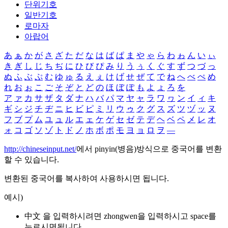
단위기호
일반기호
로마자
아랍어
あ
ぁ
か
が
さ
ざ
た
だ
な
は
ば
ぱ
ま
や
ゃ
ら
わ
ゎ
ん
い
ぃ
き
ぎ
し
じ
ち
ぢ
に
ひ
び
ぴ
み
り
う
ぅ
く
ぐ
す
ず
つ
づ
っ
ぬ
ふ
ぶ
ぷ
む
ゆ
ゅ
る
え
ぇ
け
げ
せ
ぜ
て
で
ね
へ
べ
ぺ
め
れ
お
ぉ
こ
ご
そ
ぞ
と
ど
の
ほ
ぼ
ぽ
も
よ
ょ
ろ
を
ア
ァ
カ
サ
ザ
タ
ダ
ナ
ハ
バ
パ
マ
ヤ
ャ
ラ
ワ
ヮ
ン
イ
ィ
キ
ギ
シ
ジ
チ
ヂ
ニ
ヒ
ビ
ピ
ミ
リ
ウ
ゥ
ク
グ
ス
ズ
ツ
ヅ
ッ
ヌ
フ
ブ
プ
ム
ユ
ュ
ル
エ
ェ
ケ
ゲ
セ
ゼ
テ
デ
ヘ
ベ
ペ
メ
レ
オ
ォ
コ
ゴ
ソ
ゾ
ト
ド
ノ
ホ
ボ
ポ
モ
ヨ
ョ
ロ
ヲ
―
http://chineseinput.net/
에서 pinyin(병음)방식으로 중국어를 변환
할 수 있습니다.
변환된 중국어를 복사하여 사용하시면 됩니다.
예시)
中文 을 입력하시려면
zhongwen
을 입력하시고 space를
누르시면됩니다.