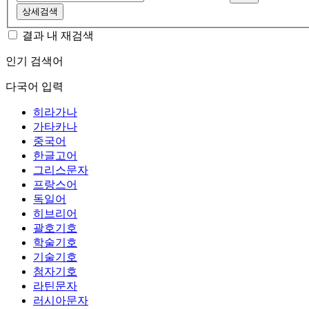
상세검색
결과 내 재검색
인기 검색어
다국어 입력
히라가나
가타카나
중국어
한글고어
그리스문자
프랑스어
독일어
히브리어
괄호기호
학술기호
기술기호
첨자기호
라틴문자
러시아문자