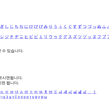
ぎ
し
じ
ち
ぢ
に
ひ
び
ぴ
み
り
う
ぅ
く
ぐ
す
ず
つ
づ
っ
ぬ
ふ
シ
ジ
チ
ヂ
ニ
ヒ
ビ
ピ
ミ
リ
ウ
ゥ
ク
グ
ス
ズ
ツ
ヅ
ッ
ヌ
フ
ブ
할 수 있습니다.
누르시면됩니다.
시면 됩니다.
ㅻ
ㅼ
ㅽ
ㅾ
ㅿ
ㆀ
ㆁ
ㆂ
ㆃ
ㆄ
ㆅ
ㆆ
ㆇ
ㆈ
ㆉ
ㆊ
ㆋ
ㆌ
ㆍ
ㆎ
θ
ι
κ
λ
μ
ν
ξ
ο
π
ρ
σ
τ
υ
φ
χ
ψ
ω