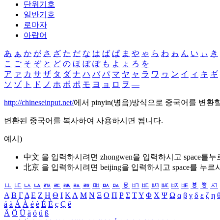
단위기호
일반기호
로마자
아랍어
あ
ぁ
か
が
さ
ざ
た
だ
な
は
ば
ぱ
ま
や
ゃ
ら
わ
ゎ
ん
い
ぃ
き
こ
ご
そ
ぞ
と
ど
の
ほ
ぼ
ぽ
も
よ
ょ
ろ
を
ア
ァ
カ
サ
ザ
タ
ダ
ナ
ハ
バ
パ
マ
ヤ
ャ
ラ
ワ
ヮ
ン
イ
ィ
キ
ギ
ソ
ゾ
ト
ド
ノ
ホ
ボ
ポ
モ
ヨ
ョ
ロ
ヲ
―
http://chineseinput.net/
에서 pinyin(병음)방식으로 중국어를 변환
변환된 중국어를 복사하여 사용하시면 됩니다.
예시)
中文 을 입력하시려면
zhongwen
을 입력하시고 space를
北京 을 입력하시려면
beijing
을 입력하시고 space를 누르
ㅥ
ㅦ
ㅧ
ㅨ
ㅩ
ㅪ
ㅫ
ㅬ
ㅭ
ㅮ
ㅯ
ㅰ
ㅱ
ㅲ
ㅳ
ㅴ
ㅵ
ㅶ
ㅷ
ㅸ
ㅹ
ㅺ
Α
Β
Γ
Δ
Ε
Ζ
Η
Θ
Ι
Κ
Λ
Μ
Ν
Ξ
Ο
Π
Ρ
Σ
Τ
Υ
Φ
Χ
Ψ
Ω
α
β
γ
δ
ε
ζ
η
á
à
Á
À
é
è
É
È
ç
Ç
ê
Ä
Ö
Ü
ä
ö
ü
ß