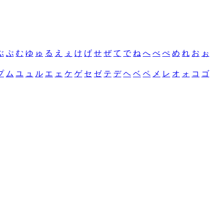
ぶ
ぷ
む
ゆ
ゅ
る
え
ぇ
け
げ
せ
ぜ
て
で
ね
へ
べ
ぺ
め
れ
お
ぉ
プ
ム
ユ
ュ
ル
エ
ェ
ケ
ゲ
セ
ゼ
テ
デ
ヘ
ベ
ペ
メ
レ
オ
ォ
コ
ゴ