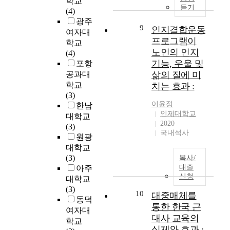
학교
짓
o
구
이
에
제
람
듣기
(4)
고
v
내
위
참
안
이
광주
있
e
용
치
여
하
다
9
인지결합운동
여자대
는
m
이
한
한
였
.
프로그램이
학교
딸
b
나
지
결
다
1
노인의 인지
(4)
아
e
주
역
혼
.
8
기능, 우울 및
포항
이
r
제
의
이
특
9
공과대
삶의 질에 미
의
,
와
쾌
주
히
1
학교
머
2
치는 효과 :
관
적
여
조
년
(3)
리
0
련
한
성
선
우
이윤정
한남
위
1
된
환
의
시
크
인제대학교
에
5
대학교
단
경
상
대
라
2020
달
.
(3)
어
또
호
에
이
국내석사
팽
T
원광
를
한
문
화
나
이
h
대학교
코
중
화
조
지
가
e
(3)
드
복사/
요
소
화
방
족
r
대출
아주
로
한
통
는
에
신청
이
e
사
대학교
고
경
유
서
언
c
용
(3)
려
험
교
태
10
대중매체를
제
i
하
동덕
대
에
적
어
통한 한국 근
나
t
는
여자대
상
관
인
난
대사 교육의
응
a
기
이
학교
한
사
그
실제와 효과 :
원
l
술