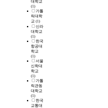
있
대학교
l
q
다
격
시
한
였
는
(1)
물
u
.
모
에
조
고
하
가톨
감
e
수
형
있
선
,
나
릭대학
으
p
험
을
는
시
1
의
교
(1)
로
e
생
이
‘
대
9
방
신라
부
r
들
용
A
의
3
안
대학교
드
i
은
,
공
화
6
으
(1)
럽
o
영
주
동
조
년
로
한국
게
d
어
택
체
화
,
대
항공대
블
a
영
의
’
에
다
중
학교
렌
n
역
가
설
서
시
매
(1)
딩
d
에
격
립
소
고
체
서울
으
e
서
을
에
재
국
,
신학대
로
x
다
형
참
와
으
특
채
t
학교
른
성
여
색
로
히
색
e
(1)
사
하
하
채
영
역
하
n
가톨
람
는
였
는
구
사
였
d
릭관동
과
다
으
상
적
영
다
i
의
대학교
양
며
징
복
화
.
n
경
(1)
한
한
과
귀
를
대
g
쟁
한국
요
국
염
를
활
부
t
이
교통대
인
에
원
하
용