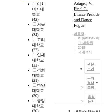
천
Adagio, V.
이화
히
Final G.
여자대
느
Litaize Prelude
학교
린
(42)
and Dance
속
서울
Fugue
도
대학교
로
이윤정
(34)
가
이화여자대학
고려
더
교 대학원
대학교
라
2018
(22)
도
국내석사
연세
꿈
대학교
을
원문
(22)
이
보기
경희
룰
대학교
수
T
목차
(21)
있
h
검색
한양
는
i
조회
아
s
대학교
이
t
(20)
음성
콘
h
중앙
듣기
으
e
대학교
로
s
(20)
3