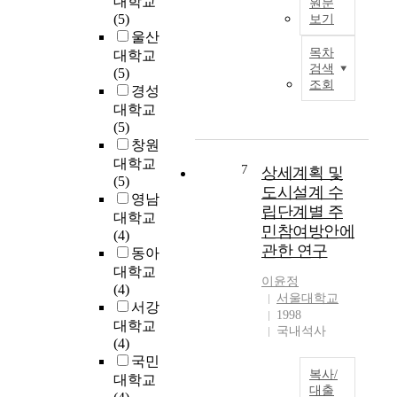
대학교
아
Y
일
원문
다
鳥
(5)
이
o
보기
반
.
畵
울산
의
u
계
더
)
세
목차
머
n
대학교
고
불
’
르
검색
리
g
(5)
등
어
의
게
조회
위
U
경성
학
주
다
이
에
i
대학교
교
택
양
프
달
H
(5)
출
을
한
로
팽
a
창원
신
보
변
코
이
l
의
대학교
는
화
피
7
상세계획 및
가
l
수
(5)
관
속
에
도시설계 수
족
,
험
영남
점
에
프
립단계별 주
이
E
생
대학교
도
서
(
민참여방안에
함
w
1
(4)
달
화
1
관한 연구
께
h
1
동아
라
조
8
하
a
명
져
대학교
화
9
이윤정
고
W
을
,
(4)
에
1
서울대학교
있
o
대
주
서강
나
∼
1998
는
m
상
택
대학교
타
1
국내석사
그
a
으
의
(4)
난
9
림
n
로
크
국민
전
5
은
s
복사/
심
기
통
3
대학교
대출
개
U
층
나
색
)