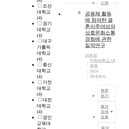
(4)
신청
인
n
면
생
을
는
조선
적
i
담
활
미
2
대학교
8
공동체 활동
으
v
을
의
술
0
(4)
에 참여한 결
로
e
실
편
교
세
경기
혼이주여성의
도
r
시
리
육
기
대학교
상호문화소통
애
s
하
함
에
러
(4)
착
i
경험에 관한
였
을
색
시
대구
이
t
다
질적연구
가
채
아
가톨릭
가
y
.
장
수
음
대학교
이윤정
는
,
심
중
업
악
(4)
인하대학교 대
그
o
층
요
의
을
총신
학원
림
n
면
시
유
대
대학교
2024
이
t
담
하
용
표
(4)
국내박사
다
h
을
던
(
하
가천
.
e
통
과
有
는
대학교
평
3
원문
해
거
用
작
(4)
보기
온
0
얻
와
)
곡
대전
하
t
은
는
공
한
가
대학교
목차
게
h
자
달
동
방
중
(4)
검색
미
o
료
리
체
법
의
경인
조회
소
f
는
주
활
으
한
교육대
를
N
연
택
동
로
사
음성