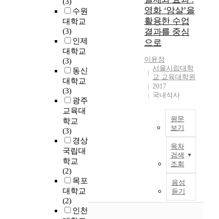
되
(3)
질
상
는
하
p
영화 ‘암살’을
적
었
수원
적
과
,
며
r
코
활용한 수업
다
연
대학교
실
줄
함
o
딩
.
구
(3)
결과를 중심
학
곧
께
g
방
본
인
인제
사
러
으로
함
r
법
연
하
상
시
대학교
을
a
으
구
이윤정
대
을
아
(3)
의
m
로
서울시립대학
는
학
배
에
동신
미
a
교 교육대학원
분
서
교
경
거
대학교
2017
한
r
석
울
대
으
주
(3)
국내석사
다
r
하
시
학
로
하
광주
.
a
였
민
원
다
였
교육대
평
n
으
들
다
양
으
원문
학교
온
g
며
이
보기
문
한
며
(3)
함
e
,
가
화
변
,
경상
이
을
d
다
목차
진
교
화
1
연
국립대
나
f
검색
음
양
육
를
9
구
학교
조회
타
i
과
호
학
이
1
는
(2)
내
v
같
한
과
루
7
다
목포
음성
기
e
은
대
이
었
년
양
대학교
듣기
위
p
연
기
윤
다
에
한
(2)
해
i
구
질
정
.
발
대
인천
캔
e
결
에
이
기
생
중