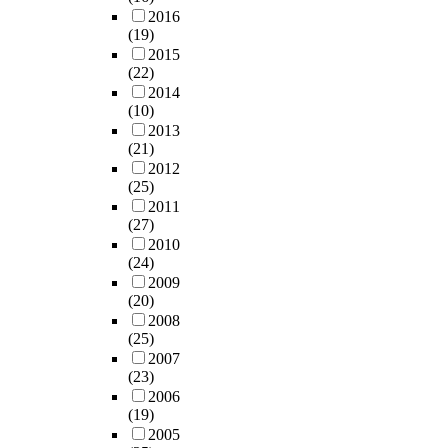
단
부
d
으
2016
도
스
화
세
원
모
a
(19)
로
자
로
조
기
과
의
g
2015
수
료
적
화
음
광
(22)
마
i
험
를
응
가
악
복
2014
음
o
생
이
해
성
사
후
(10)
을
a
들
용
야
립
에
친
2013
물
n
이
하
하
된
큰
일
(21)
성
d
다
여
는
기
발
파
2012
으
F
른
다
많
원
자
청
(25)
로
u
과
중
은
과
취
산
2011
표
g
목
회
어
시
를
문
(27)
현
u
에
귀
려
대
남
제
2010
을
e
서
분
움
적
겼
(24)
관
하
i
더
석
을
배
다
2009
련
였
n
치
을
겪
경
.
(20)
단
다
C
열
실
으
,
그
2008
원
.
M
하
시
(25)
며
동
의
을
앞
a
게
하
2007
성
아
음
설
으
j
경
(23)
였
장
시
악
정
로
o
쟁
2006
다
한
아
은
하
는
r
(19)
을
.
풍
의
고
여
혼
,
2005
하
서
부
화
전
두