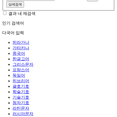
상세검색
결과 내 재검색
인기 검색어
다국어 입력
히라가나
가타카나
중국어
한글고어
그리스문자
프랑스어
독일어
히브리어
괄호기호
학술기호
기술기호
첨자기호
라틴문자
러시아문자