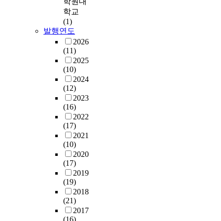
변
r
학원대
영
2
주
으
와
.
하
i
학교
어
5
여
로
혁
중
는
c
(1)
영
개
성
구
신
학
시
h
발행연도
역
자
지
안
적
교
대
B
의
2026
치
원
하
인
한
를
u
(11)
반
구
정
여
기
국
표
x
2025
영
의
책
적
법
근
(10)
현
t
비
도
’
용
을
대
2024
하
e
율
시
이
하
결
사
(12)
고
h
축
대
부
는
합
관
2023
달
u
소
기
재
연
시
련
(16)
팽
d
를
측
했
구
킨
단
2022
이
e
불
정
던
의
신
원
(17)
등
,
러
소
상
내
고
중
2021
의
T
일
에
황
용
전
국
(10)
연
o
으
서
에
이
주
외
2020
못
c
켰
측
서
다
의
(17)
독
을
c
고
정
한
.
자
2019
립
레
a
이
된
국
조
로
(19)
운
진
t
는
대
사
선
서
2018
동
을
a
결
기
(21)
회
시
,
관
올
,
과
오
2017
에
대
2
련
려
A
적
(16)
염
스
의
0