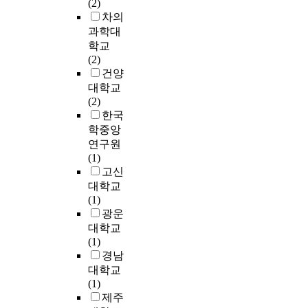
하
i
는
(2)
량
상
으
하
을
여
o
수
차의
적
호
로
였
학
얇
d
능
과학대
으
문
전
다
습
은
,
전
로
학교
화
통
.
에
사
s
체
검
(2)
소
색
1
대
포
t
로
증
건양
통
이
9
한
로
a
볼
해
의
대학교
발
2
욕
비
r
때
보
의
(2)
현
2
구
벼
t
‘
는
미
한국
된
년
로
서
i
학
데
를
화
에
학중앙
끌
바
n
습
그
탐
조
는
연구원
어
탕
g
부
목
색
화
파
(1)
들
을
f
담
적
하
의
리
고신
여
매
r
풍
이
는
성
로
대학교
학
끄
o
선
있
것
장
건
(1)
습
럽
m
효
다
이
으
너
광운
의
게
t
과
.
다
로
가
대학교
효
만
h
’
이
.
이
음
(1)
과
든
e
를
에
이
어
악
경남
를
다
B
야
헤
를
졌
활
키
대학교
음
a
기
도
위
다
동
울
(1)
O
r
하
닉
해
.
을
수
제주
i
o
였
가
S
또
하