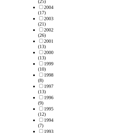
(25)
합
B
도
울
한
조
적
번
2004
재
W
록
시
경
화
,
에
(17)
료
V
만
대
험
의
혁
걸
2003
로
5
들
기
자
변
신
쳐
(21)
의
6
었
질
로
천
적
영
2002
연
4
다
을
심
과
,
화
(26)
구
b
.
설
층
정
동
를
2001
를
y
명
면
,
력
활
(13)
더
J
둘
하
담
고
적
용
2000
해
o
째
는
을
대
,
(13)
한
서
h
,
대
통
부
서
1999
수
좀
a
절
리
하
터
정
(10)
업
더
n
대
변
여
내
적
1998
을
다
n
평
수
(8)
이
려
,
실
양
S
가
로
1997
주
온
괴
시
한
e
로
(13)
는
후
색
기
하
작
b
인
1996
서
삶
채
적
고
품
a
(9)
한
울
의
발
인
그
활
s
1995
대
시
과
전
경
결
(12)
동
t
입
전
정
을
향
과
1994
을
i
에
체
을
알
이
를
(7)
하
a
서
에
통
아
있
분
1993
고
n
의