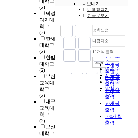
대학교
버
c
과
내보내기
대
연
존
한
매
(2)
스
e
를
내책장담기
한
구
의
혁
체
덕성
에
s
한글로보기
도
욕
의
수
명
를
여자대
젯
i
출
구
목
묵
으
통
학교
소
n
하
가
적
위
로
정확도순
해
(2)
를
t
였
주
은
주
인
늘
한세
3
h
다
내림차순
택
결
의
해
정확도
어
대학교
∼
e
.
구
혼
제
,
난
순
(2)
10개씩 출력
4
o
매
내림차순
이
한
1
학
인기도
한밭
번
r
첫
시
주
된
9
생
순
조회
대학교
10개씩
칠
d
째
주
여
회
1
들
연도순
(2)
해
e
출력
,
택
성
화
8
의
제목순
부산
서
r
20개씩
수
가
의
에
년
역
저자순
교육대
말
o
능
출력
격
공
서
에
사
발행기
학교
렸
f
영
30개씩
에
동
수
는
에
관순
(2)
다
t
어
반
출력
체
묵
미
대
대구
굳
i
영
영
활
50개씩
과
국
한
혔
m
교육대
역
되
동
채
으
출력
흥
다
e
학교
절
는
에
색
로
100개씩
미
를
p
(2)
대
지
나
의
망
출력
와
반
e
군산
평
를
타
혼
명
관
복
r
가
대학교
정
난
용
을
심