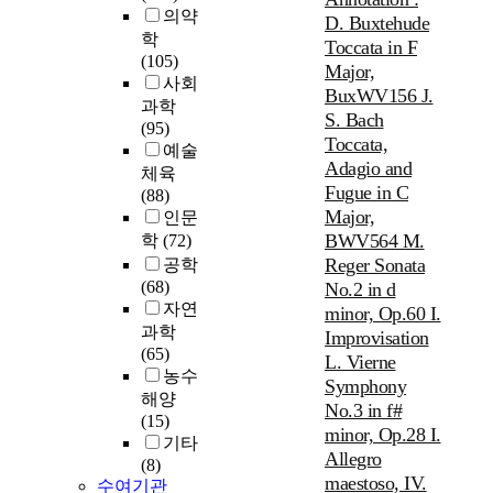
바
의약
D. Buxtehude
와
학
Toccata in F
같
(105)
Major,
이
사회
BuxWV156 J.
꿈
과학
S. Bach
이
(95)
Toccata,
많
예술
은
Adagio and
체육
아
Fugue in C
(88)
픈
Major,
인문
손
BWV564 M.
학
(72)
가
Reger Sonata
공학
락
(68)
No.2 in d
인
자연
minor, Op.60 I.
딸
과학
Improvisation
이
(65)
L. Vierne
이
농수
Symphony
를
해양
키
No.3 in f#
(15)
우
minor, Op.28 I.
기타
며
Allegro
(8)
천
maestoso, IV.
수여기관