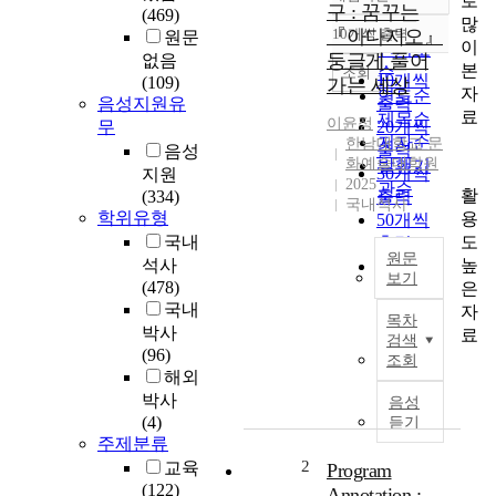
로
정확도
구 : 꿈꾸는
(469)
많
순
『아다지오』
10개씩 출력
원문
내림차순
이
인기도
둥글게 풀어
없음
본
순
조회
10개씩
(109)
가는 세상
자
연도순
음성지원유
출력
료
제목순
이윤정
무
20개씩
저자순
한남대학교 문
출력
음성
화예술대학원
발행기
30개씩
지원
2025
관순
활
(334)
출력
국내석사
학위유형
용
50개씩
도
국내
출력
원문
높
석사
100개씩
보기
(478)
은
출력
나
국내
자
목차
의
박사
료
검색
그
(96)
조회
림
해외
은
박사
음성
위
(4)
듣기
에
주제분류
서
2
교육
Program
본
(122)
Annotation :