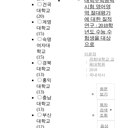
대학수학능력
달
i
건국
시험 영어영
팽
s
대학교
역 절대평가
이
a
(20)
에 대한 질적
를
i
계명
연구 : 2018학
자
m
대학교
년도 수능 수
연
s
(15)
험생을 대상
과
t
숙명
으로
더
o
여자대
불
u
학교
이윤정
어
n
(15)
경희대학교 교
형
d
경북
육대학원
상
e
대학교
2018
화
r
(13)
국내석사
하
s
홍익
여
t
대학교
원문
표
a
(13)
보기
착
n
충남
해
d
본
대학교
목차
내
t
연
(13)
검색
었
h
구
부산
조회
다
e
는
대학교
.
p
2
음성
(12)