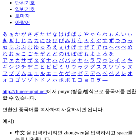
단위기호
일반기호
로마자
아랍어
あ
ぁ
か
が
さ
ざ
た
だ
な
は
ば
ぱ
ま
や
ゃ
ら
わ
ゎ
ん
い
ぃ
き
ぎ
し
じ
ち
ぢ
に
ひ
び
ぴ
み
り
う
ぅ
く
ぐ
す
ず
つ
づ
っ
ぬ
ふ
ぶ
ぷ
む
ゆ
ゅ
る
え
ぇ
け
げ
せ
ぜ
て
で
ね
へ
べ
ぺ
め
れ
お
ぉ
こ
ご
そ
ぞ
と
ど
の
ほ
ぼ
ぽ
も
よ
ょ
ろ
を
ア
ァ
カ
サ
ザ
タ
ダ
ナ
ハ
バ
パ
マ
ヤ
ャ
ラ
ワ
ヮ
ン
イ
ィ
キ
ギ
シ
ジ
チ
ヂ
ニ
ヒ
ビ
ピ
ミ
リ
ウ
ゥ
ク
グ
ス
ズ
ツ
ヅ
ッ
ヌ
フ
ブ
プ
ム
ユ
ュ
ル
エ
ェ
ケ
ゲ
セ
ゼ
テ
デ
ヘ
ベ
ペ
メ
レ
オ
ォ
コ
ゴ
ソ
ゾ
ト
ド
ノ
ホ
ボ
ポ
モ
ヨ
ョ
ロ
ヲ
―
http://chineseinput.net/
에서 pinyin(병음)방식으로 중국어를 변환
할 수 있습니다.
변환된 중국어를 복사하여 사용하시면 됩니다.
예시)
中文 을 입력하시려면
zhongwen
을 입력하시고 space를
누르시면됩니다.