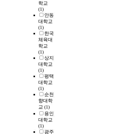
분
o
나
중
학교
거
을
였
한
나
t
상
환
(1)
주
가
다
교
의
h
대
경
안동
한
지
.
육
그
e
적
적
지
대학교
고
급
의
림
R
서
특
1
(1)
있
변
실
을
o
열
성
5
한국
다
하
제
이
m
이
에
년
.
는
체육대
와
렇
a
아
집
이
전
시
학교
효
게
n
닌
중
상
통
대
(1)
과
작
t
수
하
된
색
적
상지
를
업
i
험
여
다
은
상
대학교
분
을
c
생
대
국
오
황
(1)
석
하
p
개
기
적
늘
과
평택
하
여
e
인
의
결
날
,
대학교
는
부
r
의
질
혼
의
음
(1)
것
모
i
성
이
이
물
악
순천
을
의
o
취
주
주
리
에
목
향대학
마
d
정
택
여
적
있
적
교
(1)
음
a
도
가
성
색
어
으
용인
을
n
에
격
7
채
서
로
대학교
부
d
따
에
명
와
다
하
(1)
드
t
라
미
을
는
양
였
광주
럽
h
등