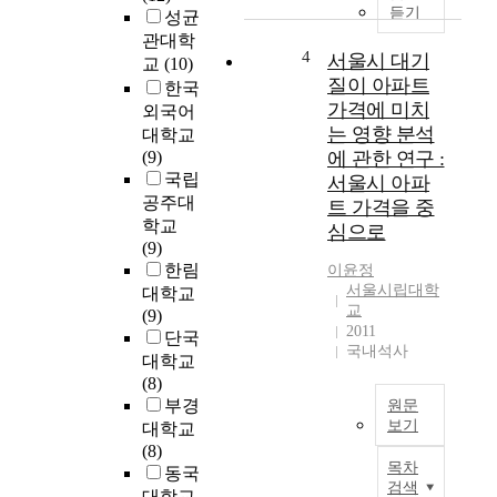
엄
i
0
듣기
성균
마
e
1
관대학
의
c
8
4
서울시 대기
교
(10)
절
e
학
질이 아파트
한국
대
s
년
가격에 미치
외국어
적
Y
도
는 영향 분석
대학교
인
o
에
(9)
에 관한 연구 :
지
u
처
국립
서울시 아파
지
n
음
공주대
트 가격을 중
와
j
적
학교
사
e
심으로
용
(9)
랑
o
된
한림
이윤정
을
n
대
서울시립대학
대학교
부
g
학
교
(9)
드
L
수
2011
단국
럽
e
학
국내석사
대학교
게
e
능
(8)
표
p
력
부경
현
e
원문
시
보기
하
r
대학교
험
기
f
(8)
영
국
목차
위
o
동국
어
가
검색
해
r
대학교
영