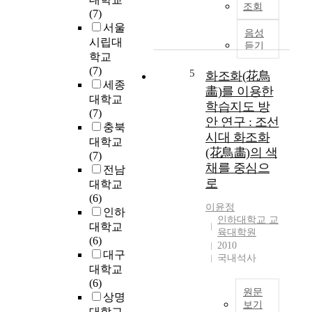
경
조회
전
m
(7)
역
제
반
e
서울
절
가
음성
적
d
대
시립대
발
듣기
으
a
평
학교
전
로
t
가
(7)
하
5
화조화(花鳥
O
t
에
세종
고
畵)를 이용한
i
h
대
환
대학교
학습지도 방
l
e
하
경
(7)
안 연구 : 조선
물
M
여
에
충북
시대 화조화
감
a
수
대
대학교
(花鳥畵)의 색
으
s
능
한
(7)
로
t
채를 중심으
을
시
전남
부
e
치
로
민
대학교
드
r
른
의
(6)
럽
’
이윤정
수
식
인하
인하대학교 교
게
s
험
이
대학교
육대학원
블
d
생
성
(6)
2010
렌
e
들
장
대구
국내석사
딩
g
의
함
대학교
으
r
인
에
(6)
로
e
식
원문
따
상명
표
e
보기
을
라
대학교