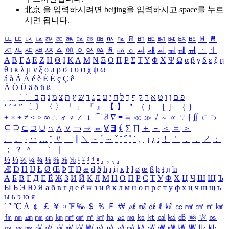
北京 을 입력하시려면
beijing
을 입력하시고 space를 누르
시면 됩니다.
ㅥ
ㅦ
ㅧ
ㅨ
ㅩ
ㅪ
ㅫ
ㅬ
ㅭ
ㅮ
ㅯ
ㅰ
ㅱ
ㅲ
ㅳ
ㅴ
ㅵ
ㅶ
ㅷ
ㅸ
ㅹ
ㅺ
ㅻ
ㅼ
ㅽ
ㅾ
ㅿ
ㆀ
ㆁ
ㆂ
ㆃ
ㆄ
ㆅ
ㆆ
ㆇ
ㆈ
ㆉ
ㆊ
ㆋ
ㆌ
ㆍ
ㆎ
Α
Β
Γ
Δ
Ε
Ζ
Η
Θ
Ι
Κ
Λ
Μ
Ν
Ξ
Ο
Π
Ρ
Σ
Τ
Υ
Φ
Χ
Ψ
Ω
α
β
γ
δ
ε
ζ
η
θ
ι
κ
λ
μ
ν
ξ
ο
π
ρ
σ
τ
υ
φ
χ
ψ
ω
á
à
Á
À
é
è
É
È
ç
Ç
ê
Ä
Ö
Ü
ä
ö
ü
ß
ְ
ֳ
ֲ
ֱ
ָ
ַ
ֵ
ֶ
ִ
ֹ
ּ
ֻ
ׂ
ׁ
ּ
ב
ה
נ
מ
צ
ת
ץ
ש
ד
ג
כ
ע
י
ח
ל
ך
ף
ק
ר
א
ט
ו
ן
ם
פ
‘
’
“
”
〔
〕
〈
〉
「
」
『
』
【
】
＂
（
）
［
］
｛
｝
±
×
÷
≠
≤
≥
∞
∴
♂
♀
∠
⊥
⌒
∂
∇
≡
≒
≪
≫
√
∽
∝
∵
∫
∬
∈
∋
⊆
⊇
⊂
⊃
∪
∩
∧
∨
￢
⇒
⇔
∀
∃
∮
∑
∏
＋
－
＜
＝
＞
、
。
·
‥
…
¨
〃
―
∥
＼
∼
´
～
ˇ
˘
˝
˚
˙
¸
˛
¡
¿
ː
！
＇
，
．
／
：
；
？
＾
＿
｀
｜
½
⅓
⅔
¼
¾
⅛
⅜
⅝
⅞
¹
²
³
⁴
ⁿ
₁
₂
₃
₄
Æ
Ð
Ħ
Ĳ
Ł
Ø
Œ
Þ
Ŧ
Ŋ
æ
đ
ð
ħ
ı
ĳ
ĸ
ŀ
ł
ø
œ
ß
þ
ŧ
ŋ
ŉ
А
Б
В
Г
Д
Е
Ё
Ж
З
И
Й
К
Л
М
Н
О
П
Р
С
Т
У
Ф
Х
Ц
Ч
Ш
Щ
Ъ
Ы
Ь
Э
Ю
Я
а
б
в
г
д
е
ё
ж
з
и
й
к
л
м
н
о
п
р
с
т
у
ф
х
ц
ч
ш
щ
ъ
ы
ь
э
ю
я
′
″
℃
Å
￠
￡
￥
¤
℉
‰
＄
％
Ｆ
￦
㎕
㎖
㎗
ℓ
㎘
㏄
㎣
㎤
㎥
㎦
㎙
㎚
㎛
㎜
㎝
㎞
㎟
㎠
㎡
㎢
㏊
㎍
㎎
㎏
㏏
㎈
㎉
㏈
㎧
㎨
㎰
㎱
㎲
㎳
㎴
㎵
㎶
㎷
㎸
㎹
㎀
㎁
㎂
㎃
㎄
㎺
㎻
㎽
㎾
㎿
㎐
㎑