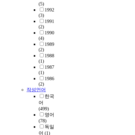
서
한
보
었
석
(5)
싶
B
영
발
공
고
으
하
1992
다
a
어
생
동
,
며
였
(3)
.
c
영
하
체
조
,
다
1991
어
h
역
는
활
선
선
.
(2)
떤
,
반
대
동
시
율
1990
기
t
영
기
에
대
,
(4)
이
획
h
비
오
나
화
화
1989
러
전
e
율
염
타
조
성
(2)
한
시
f
의
물
난
화
,
1988
연
에
i
축
질
(1)
상
의
리
구
서
r
소
중
1987
호
종
듬
의
관
s
는
(1)
그
문
류
에
결
객
t
영
1986
비
화
인
있
과
이
m
(2)
어
중
성
화
어
첫
작성언어
나
o
의
이
에
조
,
째
에
v
한국
중
가
관
,
자
,
게
e
요
어
장
한
화
신
교
부
m
도
(499)
큰
탐
훼
만
과
모
e
감
영어
일
색
,
의
서
의
n
소
(78)
산
이
영
독
와
마
t
로
독일
화
다
모
특
학
음
I
이
어
(1)
탄
.
,
한
습