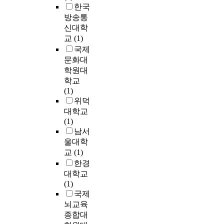
합
n
그
한국
기
주
대
적
을
재
F
러
위
방송통
여
적
인
선
료
M
나
해
성
신대학
으
음
정
로
a
영
,
지
로
악
교
(1)
하
파
j
어
2
원
시
양
국제
여
세
o
영
0
정
각
식
문화대
시
기
r
역
1
책
화
을
간
학원대
종
,
절
1
’
시
구
차
학교
이
B
대
년
이
켜
축
를
(1)
를
u
평
4
시
전
하
두
위덕
캔
x
가
월
행
통
였
고
대학교
버
W
의
서
되
회
으
두
(1)
스
V
도
울
기
화
며
개
남서
바
1
입
시
전
의
,
의
울대학
탕
5
은
아
7
색
또
단
교
(1)
에
6
대
파
명
채
한
원
한경
깔
b
학
트
으
지
고
을
대학교
아
y
으
매
로
도
전
설
(1)
서
D
로
매
‘
를
적
정
국제
빠
i
하
가
결
구
인
하
뇌교육
르
e
여
격
혼
체
요
였
종합대
게
t
금
과
이
적
소
다