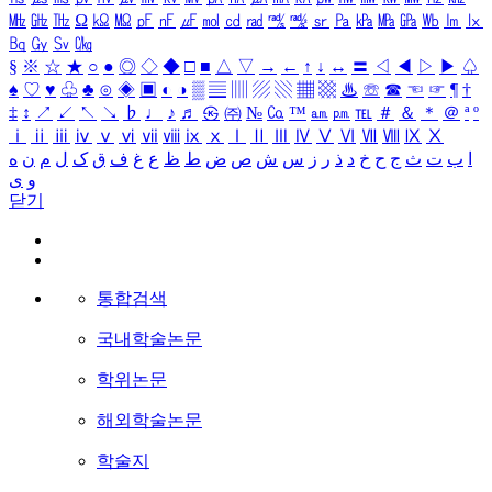
㎒
㎓
㎔
Ω
㏀
㏁
㎊
㎋
㎌
㏖
㏅
㎭
㎮
㎯
㏛
㎩
㎪
㎫
㎬
㏝
㏐
㏓
㏃
㏉
㏜
㏆
§
※
☆
★
○
●
◎
◇
◆
□
■
△
▽
→
←
↑
↓
↔
〓
◁
◀
▷
▶
♤
♠
♡
♥
♧
♣
⊙
◈
▣
◐
◑
▒
▤
▥
▨
▧
▦
▩
♨
☏
☎
☜
☞
¶
†
‡
↕
↗
↙
↖
↘
♭
♩
♪
♬
㉿
㈜
№
㏇
™
㏂
㏘
℡
＃
＆
＊
＠
ª
º
ⅰ
ⅱ
ⅲ
ⅳ
ⅴ
ⅵ
ⅶ
ⅷ
ⅸ
ⅹ
Ⅰ
Ⅱ
Ⅲ
Ⅳ
Ⅴ
Ⅵ
Ⅶ
Ⅷ
Ⅸ
Ⅹ
ا
ب
ت
ث
ج
ح
خ
د
ذ
ر
ز
س
ش
ص
ض
ط
ظ
ع
غ
ف
ق
ک
ل
م
ن
ه
و
ی
닫기
통합검색
국내학술논문
학위논문
해외학술논문
학술지