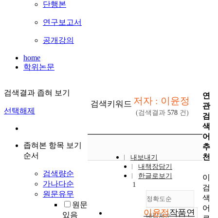
단행본
연구보고서
공개강의
home
학위논문
검색결과 좁혀 보기
연
저자 : 이윤정
검색키워드
관
선택해제
(검색결과
578
건)
검
색
어
좁혀본 항목 보기
추
순서
천
내보내기
내책장담기
검색량순
한글로보기
이
가나다순
1
검
원문유무
색
정확도순
원문
어
이윤정
작품연
있음
내림차순