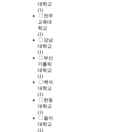
치
연
다
한
다
대학교
게
e
급
는
구
른
음
.
(1)
표
m
이
영
참
관
악
그
전주
현
o
결
향
여
념
사
러
교육대
하
d
정
여
자
적
조
한
학교
였
e
되
부
로
인
가
목
(1)
다
r
는
와
선
의
공
적
강남
.
n
점
그
정
미
존
달
대학교
또
p
에
크
하
의
하
성
(1)
한
e
대
기
였
전
는
을
부산
<
r
해
를
다
통
시
위
가톨릭
a
i
서
검
.
색
기
해
f
o
대학교
는
증
연
이
였
‘
f
d
(1)
굉
하
구
다
음
암
e
:
백석
장
였
참
.
에
살
c
T
대학교
히
다
여
따
도
’
t
o
(1)
만
.
자
라
불
이
i
c
한동
족
연
들
서
구
라
o
c
해
대학교
구
은
전
하
는
n
a
하
(1)
를
‘
통
고
영
>
t
였
을지
수
결
색
,
화
은
a
다
대학교
행
혼
을
독
한
혼
i
.
(1)
하
이
현
자
편