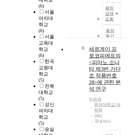
현
g
조
쾌
본
(6)
목차
을
r
사
적
연
서울
검색
하
a
한
한
구
여자대
조회
였
d
것
주
는
학교
다
u
이
거
고
(6)
음성
.
a
다
환
대
듣기
서울
<
t
.
경
부
교육대
꿈
i
이
에
터
6
세르게이 프
학교
꾸
o
를
대
오
(6)
로코피에프의
는
n
위
한
늘
한국
<피아노 소나
아
r
하
시
날
교원대
타 제3번 가단
다
e
여
민
까
학교
조 작품번호
지
c
경
들
지
(5)
오
i
28>에 관한 분
기
의
형
전북
>
t
도
석 연구
욕
성
대학교
미
a
와
구
된
(5)
소
l
이윤정
경
또
‘
성신
중앙대학교 대
를
i
상
한
화
학원
여자대
짓
n
북
높
조
2002
학교
고
K
도
아
화
국내석사
(5)
있
i
소
져
(
숭실
는
m
재
왔
花