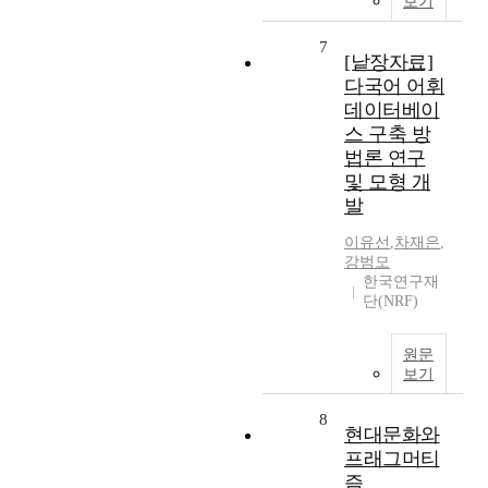
보기
7
[낱장자료]
다국어 어휘
데이터베이
스 구축 방
법론 연구
및 모형 개
발
이유선
,
차재은
,
강범모
한국연구재
단(NRF)
원문
보기
8
현대문화와
프래그머티
즘