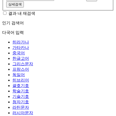
상세검색
결과 내 재검색
인기 검색어
다국어 입력
히라가나
가타카나
중국어
한글고어
그리스문자
프랑스어
독일어
히브리어
괄호기호
학술기호
기술기호
첨자기호
라틴문자
러시아문자