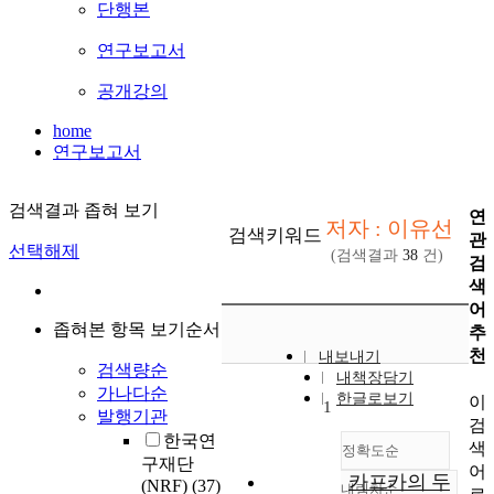
단행본
연구보고서
공개강의
home
연구보고서
검색결과 좁혀 보기
연
저자 : 이유선
검색키워드
관
선택해제
(검색결과
38
건)
검
색
어
좁혀본 항목 보기순서
추
천
내보내기
검색량순
내책장담기
가나다순
한글로보기
이
1
발행기관
검
한국연
색
정확도순
구재단
어
카프카의 두
(NRF)
(37)
내림차순