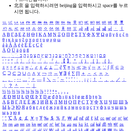
北京 을 입력하시려면
beijing
을 입력하시고 space를 누르
시면 됩니다.
ㅥ
ㅦ
ㅧ
ㅨ
ㅩ
ㅪ
ㅫ
ㅬ
ㅭ
ㅮ
ㅯ
ㅰ
ㅱ
ㅲ
ㅳ
ㅴ
ㅵ
ㅶ
ㅷ
ㅸ
ㅹ
ㅺ
ㅻ
ㅼ
ㅽ
ㅾ
ㅿ
ㆀ
ㆁ
ㆂ
ㆃ
ㆄ
ㆅ
ㆆ
ㆇ
ㆈ
ㆉ
ㆊ
ㆋ
ㆌ
ㆍ
ㆎ
Α
Β
Γ
Δ
Ε
Ζ
Η
Θ
Ι
Κ
Λ
Μ
Ν
Ξ
Ο
Π
Ρ
Σ
Τ
Υ
Φ
Χ
Ψ
Ω
α
β
γ
δ
ε
ζ
η
θ
ι
κ
λ
μ
ν
ξ
ο
π
ρ
σ
τ
υ
φ
χ
ψ
ω
á
à
Á
À
é
è
É
È
ç
Ç
ê
Ä
Ö
Ü
ä
ö
ü
ß
ְ
ֳ
ֲ
ֱ
ָ
ַ
ֵ
ֶ
ִ
ֹ
ּ
ֻ
ׂ
ׁ
ּ
ב
ה
נ
מ
צ
ת
ץ
ש
ד
ג
כ
ע
י
ח
ל
ך
ף
ק
ר
א
ט
ו
ן
ם
פ
‘
’
“
”
〔
〕
〈
〉
「
」
『
』
【
】
＂
（
）
［
］
｛
｝
±
×
÷
≠
≤
≥
∞
∴
♂
♀
∠
⊥
⌒
∂
∇
≡
≒
≪
≫
√
∽
∝
∵
∫
∬
∈
∋
⊆
⊇
⊂
⊃
∪
∩
∧
∨
￢
⇒
⇔
∀
∃
∮
∑
∏
＋
－
＜
＝
＞
、
。
·
‥
…
¨
〃
―
∥
＼
∼
´
～
ˇ
˘
˝
˚
˙
¸
˛
¡
¿
ː
！
＇
，
．
／
：
；
？
＾
＿
｀
｜
½
⅓
⅔
¼
¾
⅛
⅜
⅝
⅞
¹
²
³
⁴
ⁿ
₁
₂
₃
₄
Æ
Ð
Ħ
Ĳ
Ł
Ø
Œ
Þ
Ŧ
Ŋ
æ
đ
ð
ħ
ı
ĳ
ĸ
ŀ
ł
ø
œ
ß
þ
ŧ
ŋ
ŉ
А
Б
В
Г
Д
Е
Ё
Ж
З
И
Й
К
Л
М
Н
О
П
Р
С
Т
У
Ф
Х
Ц
Ч
Ш
Щ
Ъ
Ы
Ь
Э
Ю
Я
а
б
в
г
д
е
ё
ж
з
и
й
к
л
м
н
о
п
р
с
т
у
ф
х
ц
ч
ш
щ
ъ
ы
ь
э
ю
я
′
″
℃
Å
￠
￡
￥
¤
℉
‰
＄
％
Ｆ
￦
㎕
㎖
㎗
ℓ
㎘
㏄
㎣
㎤
㎥
㎦
㎙
㎚
㎛
㎜
㎝
㎞
㎟
㎠
㎡
㎢
㏊
㎍
㎎
㎏
㏏
㎈
㎉
㏈
㎧
㎨
㎰
㎱
㎲
㎳
㎴
㎵
㎶
㎷
㎸
㎹
㎀
㎁
㎂
㎃
㎄
㎺
㎻
㎽
㎾
㎿
㎐
㎑