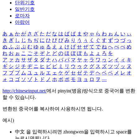
단위기호
일반기호
로마자
아랍어
あ
ぁ
か
が
さ
ざ
た
だ
な
は
ば
ぱ
ま
や
ゃ
ら
わ
ゎ
ん
い
ぃ
き
ぎ
し
じ
ち
ぢ
に
ひ
び
ぴ
み
り
う
ぅ
く
ぐ
す
ず
つ
づ
っ
ぬ
ふ
ぶ
ぷ
む
ゆ
ゅ
る
え
ぇ
け
げ
せ
ぜ
て
で
ね
へ
べ
ぺ
め
れ
お
ぉ
こ
ご
そ
ぞ
と
ど
の
ほ
ぼ
ぽ
も
よ
ょ
ろ
を
ア
ァ
カ
サ
ザ
タ
ダ
ナ
ハ
バ
パ
マ
ヤ
ャ
ラ
ワ
ヮ
ン
イ
ィ
キ
ギ
シ
ジ
チ
ヂ
ニ
ヒ
ビ
ピ
ミ
リ
ウ
ゥ
ク
グ
ス
ズ
ツ
ヅ
ッ
ヌ
フ
ブ
プ
ム
ユ
ュ
ル
エ
ェ
ケ
ゲ
セ
ゼ
テ
デ
ヘ
ベ
ペ
メ
レ
オ
ォ
コ
ゴ
ソ
ゾ
ト
ド
ノ
ホ
ボ
ポ
モ
ヨ
ョ
ロ
ヲ
―
http://chineseinput.net/
에서 pinyin(병음)방식으로 중국어를 변환
할 수 있습니다.
변환된 중국어를 복사하여 사용하시면 됩니다.
예시)
中文 을 입력하시려면
zhongwen
을 입력하시고 space를
누르시면됩니다.