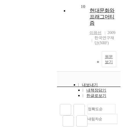
10
현대문화와
프래그머티
즘
이유선
2009
한국연구재
단(NRF)
원문
보기
내보내기
내책장담기
한글로보기
정확도순
내림차순
정확도
순