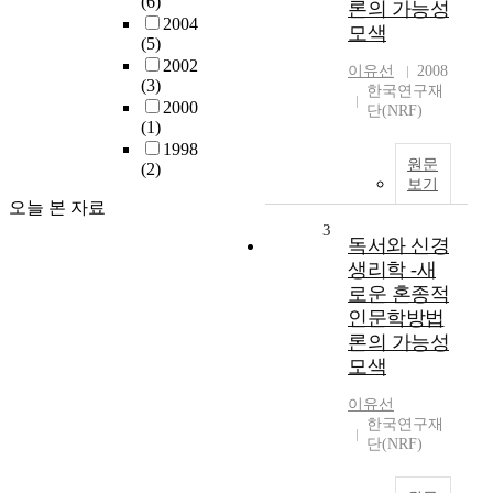
(6)
론의 가능성
2004
모색
(5)
2002
이유선
2008
(3)
한국연구재
2000
단(NRF)
(1)
1998
원문
(2)
보기
오늘 본 자료
3
독서와 신경
생리학 -새
로운 혼종적
인문학방법
론의 가능성
모색
이유선
한국연구재
단(NRF)