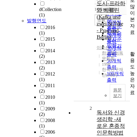
로
정확도
도시-프라하
많
순
dCollection
10개씩 출력
와 베를린
내림차순
이
인기도
(1)
(Kafka und
본
순
조회
발행연도
10개씩
zwei St??dte
자
연도순
2016
출력
- Prag und
료
(1)
제목순
20개씩
Berlin)
2015
저자순
출력
(1)
발행기
이유선
30개씩
2014
관순
한국독어독
활
출력
(2)
문학회
용
50개씩
2013
1998
도
출력
(2)
한국연구재
높
100개씩
2012
단(NRF)
(1)
은
출력
2011
자
원문
(2)
료
보기
2010
(1)
2
2009
독서와 신경
(2)
생리학 -새
2008
로운 혼종적
(1)
2006
인문학방법