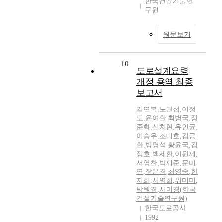
한국건설기술연
구원
원문보기
10
도로설계요령
개정 용역 최종
보고서
김연복
,
노관섭
,
이정
도
,
윤여환
,
최병국
,
정
준화
,
신치현
,
유인균
,
이승우
,
조대호
,
김긍
환
,
방명석
,
황윤국
,
김
정호
,
백세환
,
이원제
,
서영찬
,
박재준
,
문미
연
,
장은경
,
최영숙
,
한
지희
,
서영희
,
위미미
,
박원경
,
서미경(한국
건설기술연구원)
한국도로공사
1992