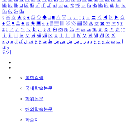
㎒
㎓
㎔
Ω
㏀
㏁
㎊
㎋
㎌
㏖
㏅
㎭
㎮
㎯
㏛
㎩
㎪
㎫
㎬
㏝
㏐
㏓
㏃
㏉
㏜
㏆
§
※
☆
★
○
●
◎
◇
◆
□
■
△
▽
→
←
↑
↓
↔
〓
◁
◀
▷
▶
♤
♠
♡
♥
♧
♣
⊙
◈
▣
◐
◑
▒
▤
▥
▨
▧
▦
▩
♨
☏
☎
☜
☞
¶
†
‡
↕
↗
↙
↖
↘
♭
♩
♪
♬
㉿
㈜
№
㏇
™
㏂
㏘
℡
＃
＆
＊
＠
ª
º
ⅰ
ⅱ
ⅲ
ⅳ
ⅴ
ⅵ
ⅶ
ⅷ
ⅸ
ⅹ
Ⅰ
Ⅱ
Ⅲ
Ⅳ
Ⅴ
Ⅵ
Ⅶ
Ⅷ
Ⅸ
Ⅹ
ا
ب
ت
ث
ج
ح
خ
د
ذ
ر
ز
س
ش
ص
ض
ط
ظ
ع
غ
ف
ق
ک
ل
م
ن
ه
و
ی
닫기
통합검색
국내학술논문
학위논문
해외학술논문
학술지