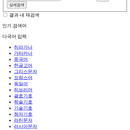
상세검색
결과 내 재검색
인기 검색어
다국어 입력
히라가나
가타카나
중국어
한글고어
그리스문자
프랑스어
독일어
히브리어
괄호기호
학술기호
기술기호
첨자기호
라틴문자
러시아문자