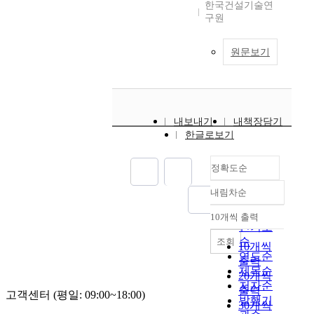
한국건설기술연
구원
원문보기
내보내기
내책장담기
한글로보기
정확도순
내림차순
정확도
순
10개씩 출력
내림차순
인기도
순
조회
10개씩
연도순
출력
제목순
20개씩
저자순
출력
고객센터 (평일: 09:00~18:00)
발행기
30개씩