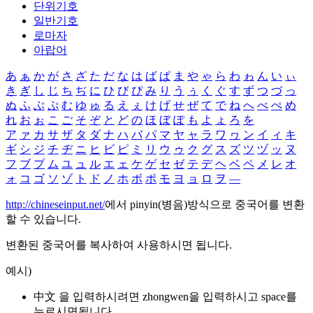
단위기호
일반기호
로마자
아랍어
あ
ぁ
か
が
さ
ざ
た
だ
な
は
ば
ぱ
ま
や
ゃ
ら
わ
ゎ
ん
い
ぃ
き
ぎ
し
じ
ち
ぢ
に
ひ
び
ぴ
み
り
う
ぅ
く
ぐ
す
ず
つ
づ
っ
ぬ
ふ
ぶ
ぷ
む
ゆ
ゅ
る
え
ぇ
け
げ
せ
ぜ
て
で
ね
へ
べ
ぺ
め
れ
お
ぉ
こ
ご
そ
ぞ
と
ど
の
ほ
ぼ
ぽ
も
よ
ょ
ろ
を
ア
ァ
カ
サ
ザ
タ
ダ
ナ
ハ
バ
パ
マ
ヤ
ャ
ラ
ワ
ヮ
ン
イ
ィ
キ
ギ
シ
ジ
チ
ヂ
ニ
ヒ
ビ
ピ
ミ
リ
ウ
ゥ
ク
グ
ス
ズ
ツ
ヅ
ッ
ヌ
フ
ブ
プ
ム
ユ
ュ
ル
エ
ェ
ケ
ゲ
セ
ゼ
テ
デ
ヘ
ベ
ペ
メ
レ
オ
ォ
コ
ゴ
ソ
ゾ
ト
ド
ノ
ホ
ボ
ポ
モ
ヨ
ョ
ロ
ヲ
―
http://chineseinput.net/
에서 pinyin(병음)방식으로 중국어를 변환
할 수 있습니다.
변환된 중국어를 복사하여 사용하시면 됩니다.
예시)
中文 을 입력하시려면
zhongwen
을 입력하시고 space를
누르시면됩니다.