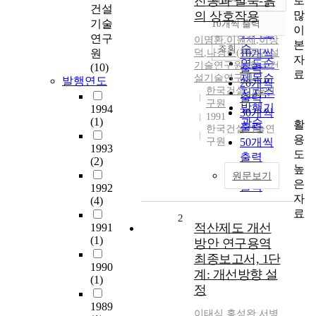
진동과 말뚝-흙
로
정확도
건설
많
의 상호작용
순
기술
10개씩 출력
내림차순
이
인기도
연구
이명환
,
이원제
,
이장
본
순
조회
원
덕
,
나경준(한국건설
10개씩
자
연도순
기술연구원)
,
한국건
(10)
출력
료
제목순
설기술연구원
발행연도
20개씩
한국건설기술연
저자순
출력
구원
발행기
1994
30개씩
1991
(1)
관순
활
출력
한국건설기술연
용
구원
50개씩
1993
도
출력
(2)
높
100개씩
원문보기
은
출력
1992
자
(4)
료
2
적산제도 개선
1991
(1)
방안 연구용역
최종보고서, 1단
1990
계: 개선방향 설
(1)
정
1989
이태식
,
홍성완
,
서병