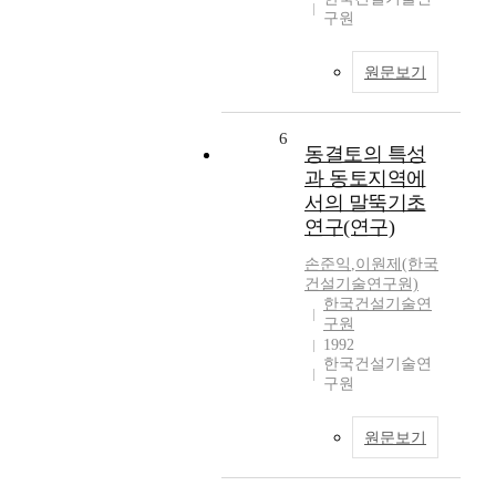
구원
원문보기
6
동결토의 특성
과 동토지역에
서의 말뚝기초
연구(연구)
손준익
,
이원제(한국
건설기술연구원)
한국건설기술연
구원
1992
한국건설기술연
구원
원문보기