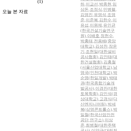
(1)
하
,
이교선
,
박종현
,
임
상돈
,
조정식
,
민병렬
,
오늘 본 자료
김영진
,
유영석
,
조영
준
,
이준복
,
김한수
,
이
유섭
,
이원제
,
유인균
(한국건설기술연구
원)
,
이배호
,
정헌수
,
박홍태
,
전용배(중앙
대학교)
,
김성찬
,
장운
기
,
조현일(대한설비
공사협회)
,
김인태(대
한건설협회)
,
김홍철
(서울산업대학교)
,
남
영국(인천대학교)
,
박
순명(한일개발)
,
박태
권(한국종합기술개
발공사)
,
이경진(대한
토목학회)
,
강인석(경
상대학교)
,
고경식(다
산엔지니어링)
,
박세
복(삼영콘트롤스)
,
박
일철(한국산업안전
공단
,
연구소)
,
이상
준
,
최병철(대한주택
공사)
,
이양규(대림전