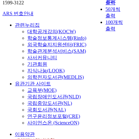
관순
1599-3122
출력
50개씩
ARS 번호안내
출력
100개씩
관련누리집
출력
대학공개강의(KOCW)
학술정보통계시스템(Rinfo)
외국학술지지원센터(FRIC)
학술관계분석서비스(SAM)
사서커뮤니티
기관회원
지식나눔(LOOK)
의학전자도서관(MEDLIS)
유관기관 사이트
교육부(MOE)
국립장애인도서관(NLD)
국립중앙도서관(NL)
국회도서관(NAL)
연구윤리정보포털(CRE)
사이언스온 (ScienceON)
이용약관