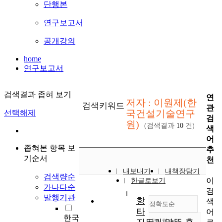
단행본
연구보고서
공개강의
home
연구보고서
검색결과 좁혀 보기
연
저자 : 이원제(한
검색키워드
관
국건설기술연구
선택해제
검
원)
(검색결과
10
건)
색
어
좁혀본 항목 보
추
기순서
천
내보내기
내책장담기
검색량순
이
한글로보기
가나다순
검
1
발행기관
항
색
정확도순
타
어
한국
내림차순