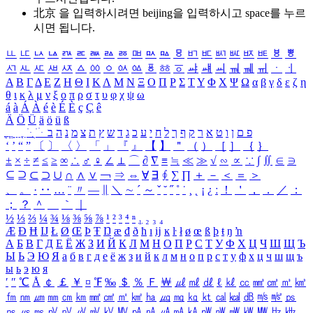
北京 을 입력하시려면
beijing
을 입력하시고 space를 누르
시면 됩니다.
ㅥ
ㅦ
ㅧ
ㅨ
ㅩ
ㅪ
ㅫ
ㅬ
ㅭ
ㅮ
ㅯ
ㅰ
ㅱ
ㅲ
ㅳ
ㅴ
ㅵ
ㅶ
ㅷ
ㅸ
ㅹ
ㅺ
ㅻ
ㅼ
ㅽ
ㅾ
ㅿ
ㆀ
ㆁ
ㆂ
ㆃ
ㆄ
ㆅ
ㆆ
ㆇ
ㆈ
ㆉ
ㆊ
ㆋ
ㆌ
ㆍ
ㆎ
Α
Β
Γ
Δ
Ε
Ζ
Η
Θ
Ι
Κ
Λ
Μ
Ν
Ξ
Ο
Π
Ρ
Σ
Τ
Υ
Φ
Χ
Ψ
Ω
α
β
γ
δ
ε
ζ
η
θ
ι
κ
λ
μ
ν
ξ
ο
π
ρ
σ
τ
υ
φ
χ
ψ
ω
á
à
Á
À
é
è
É
È
ç
Ç
ê
Ä
Ö
Ü
ä
ö
ü
ß
ְ
ֳ
ֲ
ֱ
ָ
ַ
ֵ
ֶ
ִ
ֹ
ּ
ֻ
ׂ
ׁ
ּ
ב
ה
נ
מ
צ
ת
ץ
ש
ד
ג
כ
ע
י
ח
ל
ך
ף
ק
ר
א
ט
ו
ן
ם
פ
‘
’
“
”
〔
〕
〈
〉
「
」
『
』
【
】
＂
（
）
［
］
｛
｝
±
×
÷
≠
≤
≥
∞
∴
♂
♀
∠
⊥
⌒
∂
∇
≡
≒
≪
≫
√
∽
∝
∵
∫
∬
∈
∋
⊆
⊇
⊂
⊃
∪
∩
∧
∨
￢
⇒
⇔
∀
∃
∮
∑
∏
＋
－
＜
＝
＞
、
。
·
‥
…
¨
〃
―
∥
＼
∼
´
～
ˇ
˘
˝
˚
˙
¸
˛
¡
¿
ː
！
＇
，
．
／
：
；
？
＾
＿
｀
｜
½
⅓
⅔
¼
¾
⅛
⅜
⅝
⅞
¹
²
³
⁴
ⁿ
₁
₂
₃
₄
Æ
Ð
Ħ
Ĳ
Ł
Ø
Œ
Þ
Ŧ
Ŋ
æ
đ
ð
ħ
ı
ĳ
ĸ
ŀ
ł
ø
œ
ß
þ
ŧ
ŋ
ŉ
А
Б
В
Г
Д
Е
Ё
Ж
З
И
Й
К
Л
М
Н
О
П
Р
С
Т
У
Ф
Х
Ц
Ч
Ш
Щ
Ъ
Ы
Ь
Э
Ю
Я
а
б
в
г
д
е
ё
ж
з
и
й
к
л
м
н
о
п
р
с
т
у
ф
х
ц
ч
ш
щ
ъ
ы
ь
э
ю
я
′
″
℃
Å
￠
￡
￥
¤
℉
‰
＄
％
Ｆ
￦
㎕
㎖
㎗
ℓ
㎘
㏄
㎣
㎤
㎥
㎦
㎙
㎚
㎛
㎜
㎝
㎞
㎟
㎠
㎡
㎢
㏊
㎍
㎎
㎏
㏏
㎈
㎉
㏈
㎧
㎨
㎰
㎱
㎲
㎳
㎴
㎵
㎶
㎷
㎸
㎹
㎀
㎁
㎂
㎃
㎄
㎺
㎻
㎽
㎾
㎿
㎐
㎑