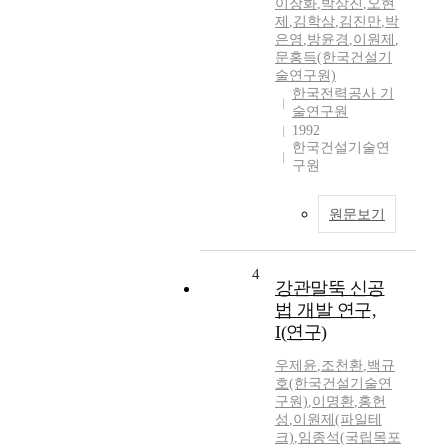
이장화
,
박상진
,
오현
제
,
김학삼
,
김진만
,
박
은영
,
방윤경
,
이원제
,
문홍득(한국건설기
술연구원)
한국전력공사 기
술연구원
1992
한국건설기술연
구원
원문보기
4
강관말뚝 신공
법 개발 연구,
I(연구)
우제윤
,
조천환
,
백규
호(한국건설기술연
구원)
,
이명환
,
홍헌
성
,
이원제(파일테
크)
,
임종석(국립목포