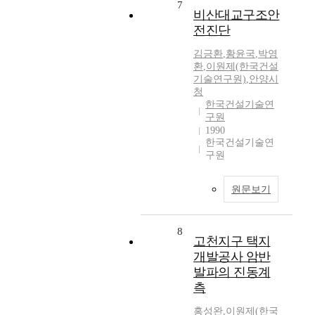
7
비산대교구조안
전진단
김긍환
,
황윤국
,
박영
환
,
이원제(한국건설
기술연구원)
,
안양시
청
한국건설기술연
구원
1990
한국건설기술연
구원
원문보기
8
고천지구 택지
개발공사 암반
발파의 진동계
측
홍성완
,
이원제(한국