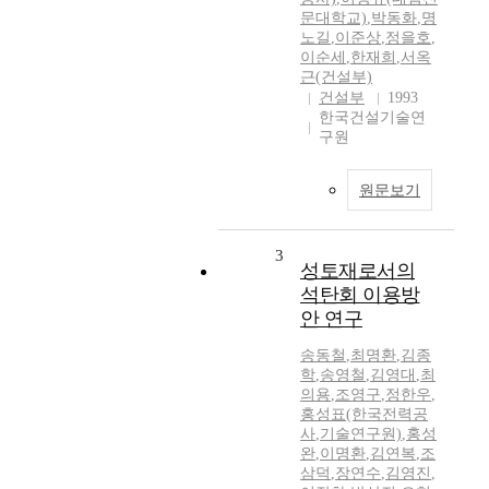
문대학교)
,
박동화
,
명
노길
,
이준상
,
정을호
,
이순세
,
한재희
,
서옥
근(건설부)
건설부
1993
한국건설기술연
구원
원문보기
3
성토재로서의
석탄회 이용방
안 연구
송동철
,
최명환
,
김종
학
,
송영철
,
김영대
,
최
의용
,
조영구
,
정한우
,
홍성표(한국전력공
사
,
기술연구원)
,
홍성
완
,
이명환
,
김연복
,
조
삼덕
,
장연수
,
김영진
,