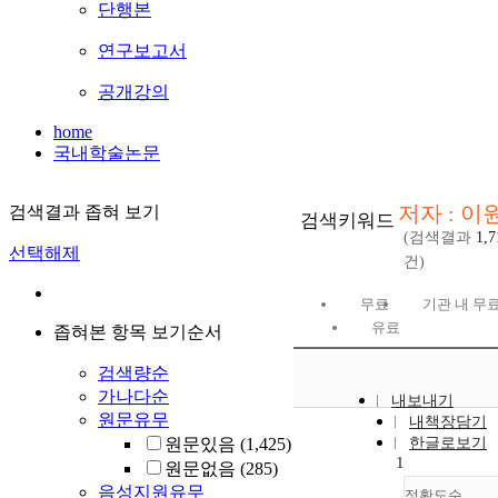
단행본
연구보고서
공개강의
home
국내학술논문
저자 : 이
검색결과 좁혀 보기
검색키워드
(검색결과
1,7
선택해제
건)
무료
기관 내 무
유료
좁혀본 항목 보기순서
검색량순
가나다순
내보내기
원문유무
내책장담기
원문있음
(1,425)
한글로보기
1
원문없음
(285)
음성지원유무
정확도순