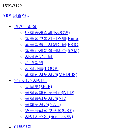
1599-3122
ARS 번호안내
관련누리집
대학공개강의(KOCW)
학술정보통계시스템(Rinfo)
외국학술지지원센터(FRIC)
학술관계분석서비스(SAM)
사서커뮤니티
기관회원
지식나눔(LOOK)
의학전자도서관(MEDLIS)
유관기관 사이트
교육부(MOE)
국립장애인도서관(NLD)
국립중앙도서관(NL)
국회도서관(NAL)
연구윤리정보포털(CRE)
사이언스온 (ScienceON)
이용약관