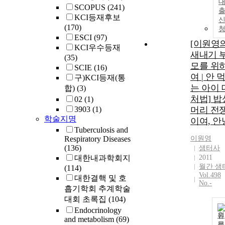
SCOPUS
(241)
KCI등재후보
(170)
ESCI
(97)
[이원영
KCI우수등재
새내기 
(35)
모를 위
SCIE
(16)
여 | 안 
구)KCI등재(통
는 아이 
합)
(3)
처법] 밥
02
(1)
3903
(1)
머리 전
학술지명
이여, 안
Tuberculosis and
Respiratory Diseases
이원영
(136)
샘터사
대한내과학회지
2011
월간 샘
(114)
Vol.498
대한결핵 및 호
No.-
흡기학회 추계학술
대회 초록집
(104)
Endocrinology
원
and metabolism
(69)
문