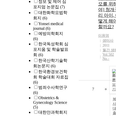
정보 및 제어 심
모를 위
포지엄 논문집
(7)
여] 청개
대한화학요법학
리 아이,
회지
(6)
떻게 해
Yonsei medical
할까요?
journal
(6)
예방의학회지
이원영
(6)
샘터사
한국독성학회 심
2011
포지움 및 학술발표
월간 샘
회
(6)
Vol.502
No.-
한국산학기술학
회논문지
(6)
한국환경보건학
원
회 학술대회 자료집
문
(6)
보
범죄수사학연구
7
기
(6)
Obstetrics &
Gynecology Science
사
(5)
대한안과학회지