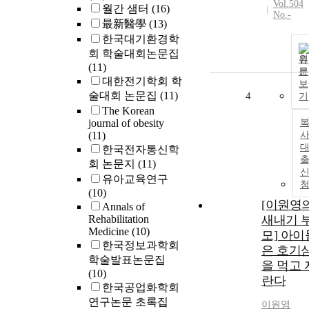
Vol.504
월간 샘터
(16)
No.-
最新醫學
(13)
한국대기환경학
회 학술대회논문집
원
(11)
문
대한전기학회 학
보
술대회 논문집
(11)
4
기
The Korean
journal of obesity
(11)
사
한국전자통신학
회 논문지
(11)
유아교육연구
(10)
[이원영
Annals of
Rehabilitation
새내기 
Medicine
(10)
모] 아이
한국정보과학회
은 호기
학술발표논문집
을 먹고 
(10)
란다
한국공업화학회
연구논문 초록집
이원영