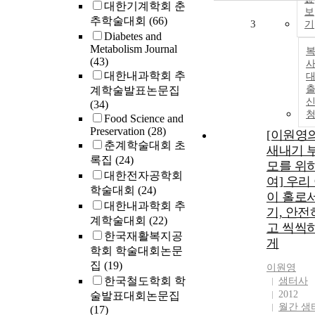
대한기계학회 춘
보
추학술대회
(66)
3
기
Diabetes and
Metabolism Journal
(43)
사
대한내과학회 추
계학술발표논문집
(34)
Food Science and
Preservation
(28)
[이원영
춘계학술대회 초
새내기 
록집
(24)
모를 위
대한전자공학회
여] 우리
학술대회
(24)
이 홀로
대한내과학회 추
기, 안전
계학술대회
(22)
고 씩씩
한국재활복지공
게
학회 학술대회논문
집
(19)
이원영
한국철도학회 학
샘터사
2012
술발표대회논문집
월간 샘
(17)