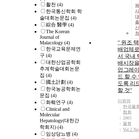
활천
(4)
한국통신학회 학
사
술대회논문집
(4)
綜合 醫學
(4)
The Korean
Journal of
" 원조 택
Malacology
(4)
한국교육문제연
배업체
구
(4)
서 국내 
대한산업공학회
배시장
추계학술대회논문
업그레
집
(4)
드 할 수
國土計劃
(4)
도록 리
한국농공학회논
할 것"
문집
(4)
이원영
화훼연구
(4)
한국물
Clinical and
협회
Molecular
2005
Hepatology(대한간
물류
학회지)
(4)
Vol.2 No
임상당뇨병
(4)