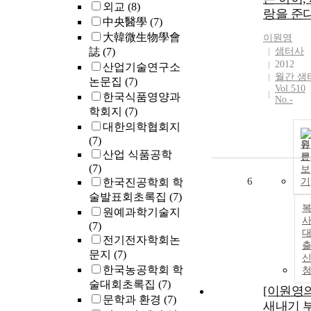
외교
(8)
랑을 준
中央醫學
(7)
大韓微生物學會
이원영
誌
(7)
샘터사
2012
산업기술연구소
월간 샘
논문집
(7)
Vol.510
한국식품영양과
No.-
학회지
(7)
대한의학협회지
(7)
원
산업 식품공학
문
(7)
보
6
한국진공학회 학
기
술발표회초록집
(7)
원예과학기술지
사
(7)
전기전자학회논
문지
(7)
한국농공학회 학
술대회초록집
(7)
[이원영
문학과 환경
(7)
새내기 