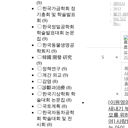
(9)
샘터사
한국가금학회 정
2012
기총회 및 학술발표
월간 샘
Vol.512
회
(9)
No.-
한국정밀공학회
학술발표대회 논문
집
(9)
원
한국동물생명공
문
학회지
(9)
보
韓國 開發 硏究
5
기
(9)
정책연구
(9)
사
계간 외교
(9)
감염
(8)
診斷과治療
(8)
한국기상학회 학
술대회 논문집
(8)
[이원영
국토계획
(8)
새내기 
한국자동차공학
모를 위
회 학술대회 및 전
여] 사랑
시회
(8)
는 아이,