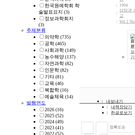
한국원예학회 학
1994
상담과 
술발표요지
(3)
교
정보과학회지
Vol.2 No
(3)
주제분류
의약학
(735)
원
공학
(465)
문
사회과학
(149)
보
농수해양
(137)
기
자연과학
(82)
인문학
(82)
기타
(81)
교육
(46)
복합학
(16)
예술체육
(14)
내보내기
발행연도
내책장담기
2026
(16)
한글로보기
2025
(52)
2024
(49)
정확도순
2023
(41)
2022
(52)