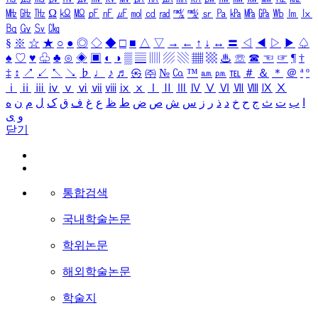
㎒
㎓
㎔
Ω
㏀
㏁
㎊
㎋
㎌
㏖
㏅
㎭
㎮
㎯
㏛
㎩
㎪
㎫
㎬
㏝
㏐
㏓
㏃
㏉
㏜
㏆
§
※
☆
★
○
●
◎
◇
◆
□
■
△
▽
→
←
↑
↓
↔
〓
◁
◀
▷
▶
♤
♠
♡
♥
♧
♣
⊙
◈
▣
◐
◑
▒
▤
▥
▨
▧
▦
▩
♨
☏
☎
☜
☞
¶
†
‡
↕
↗
↙
↖
↘
♭
♩
♪
♬
㉿
㈜
№
㏇
™
㏂
㏘
℡
＃
＆
＊
＠
ª
º
ⅰ
ⅱ
ⅲ
ⅳ
ⅴ
ⅵ
ⅶ
ⅷ
ⅸ
ⅹ
Ⅰ
Ⅱ
Ⅲ
Ⅳ
Ⅴ
Ⅵ
Ⅶ
Ⅷ
Ⅸ
Ⅹ
ا
ب
ت
ث
ج
ح
خ
د
ذ
ر
ز
س
ش
ص
ض
ط
ظ
ع
غ
ف
ق
ک
ل
م
ن
ه
و
ی
닫기
통합검색
국내학술논문
학위논문
해외학술논문
학술지