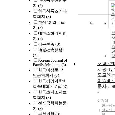
현장농수산연구
지
(4)
원
한국식품조리과
문
학회지
(3)
보
천식 및 알레르
10
기
기
(3)
대한소화기학회
사
지
(3)
어문론총
(3)
地域社會開發
(3)
Korean Journal of
서평 : 
Family Medicine
(3)
서평 3 ;
한국미생물·생
모교육논 
명공학회지
(3)
이원영 /
한국경영과학회
문사 , 19
학술대회논문집
(3)
-
한국초지조사료
학회지
(3)
이원영
전자공학회논문
한국상
지
(3)
선교연
분석과학
(3)
원