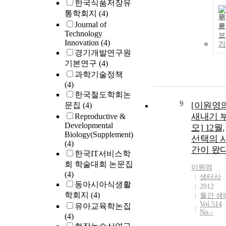
한국식품저장유
통학회지
(4)
원
Journal of
문
Technology
보
Innovation
(4)
기
경기개발연구원
기본연구
(4)
과학기술정책
(4)
한국철도학회논
9
[이원영
문집
(4)
새내기 
Reproductive &
Developmental
모] 12월,
Biology(Supplement)
선택의 
(4)
간이 왔
한국IT서비스학
회 학술대회 논문집
이원영
(4)
샘터사
동아시아식생활
2012
학회지
(4)
월간 샘
Vol.514
유아교육학논집
No.-
(4)