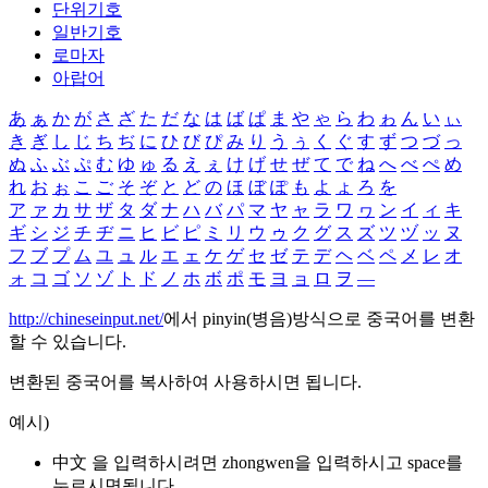
단위기호
일반기호
로마자
아랍어
あ
ぁ
か
が
さ
ざ
た
だ
な
は
ば
ぱ
ま
や
ゃ
ら
わ
ゎ
ん
い
ぃ
き
ぎ
し
じ
ち
ぢ
に
ひ
び
ぴ
み
り
う
ぅ
く
ぐ
す
ず
つ
づ
っ
ぬ
ふ
ぶ
ぷ
む
ゆ
ゅ
る
え
ぇ
け
げ
せ
ぜ
て
で
ね
へ
べ
ぺ
め
れ
お
ぉ
こ
ご
そ
ぞ
と
ど
の
ほ
ぼ
ぽ
も
よ
ょ
ろ
を
ア
ァ
カ
サ
ザ
タ
ダ
ナ
ハ
バ
パ
マ
ヤ
ャ
ラ
ワ
ヮ
ン
イ
ィ
キ
ギ
シ
ジ
チ
ヂ
ニ
ヒ
ビ
ピ
ミ
リ
ウ
ゥ
ク
グ
ス
ズ
ツ
ヅ
ッ
ヌ
フ
ブ
プ
ム
ユ
ュ
ル
エ
ェ
ケ
ゲ
セ
ゼ
テ
デ
ヘ
ベ
ペ
メ
レ
オ
ォ
コ
ゴ
ソ
ゾ
ト
ド
ノ
ホ
ボ
ポ
モ
ヨ
ョ
ロ
ヲ
―
http://chineseinput.net/
에서 pinyin(병음)방식으로 중국어를 변환
할 수 있습니다.
변환된 중국어를 복사하여 사용하시면 됩니다.
예시)
中文 을 입력하시려면
zhongwen
을 입력하시고 space를
누르시면됩니다.