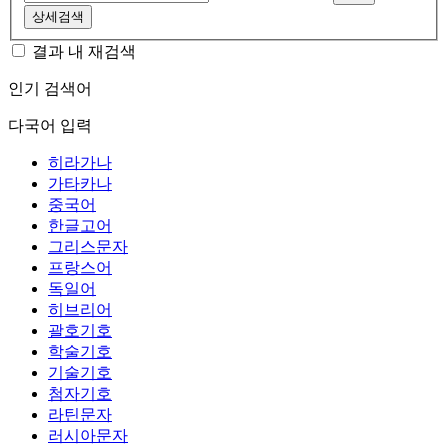
상세검색
결과 내 재검색
인기 검색어
다국어 입력
히라가나
가타카나
중국어
한글고어
그리스문자
프랑스어
독일어
히브리어
괄호기호
학술기호
기술기호
첨자기호
라틴문자
러시아문자