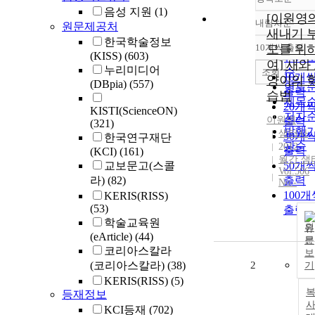
음성 지원
(1)
[이원영
내림차순
원문제공처
정확
새내기 
한국학술정보
순
10개씩 출력
모를 위
내림
(KISS)
(603)
인기
여] 새와
누리미디어
순
조회
10개
양이의 
(DBpia)
(557)
연도
출력
습법
제목
20개
KISTI(ScienceON)
저자
이원영
출력
(321)
발행
샘터사
30개
한국연구재단
관순
2012
출력
(KCI)
(161)
월간 샘
교보문고(스콜
50개
Vol.506
라)
(82)
출력
No.-
100개
KERIS(RISS)
(53)
출력
학술교육원
원
(eArticle)
(44)
문
코리아스칼라
보
(코리아스칼라)
(38)
2
기
KERIS(RISS)
(5)
등재정보
사
KCI등재
(702)