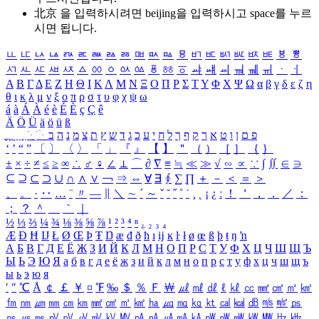
北京 을 입력하시려면
beijing
을 입력하시고 space를 누르
시면 됩니다.
ㅥ
ㅦ
ㅧ
ㅨ
ㅩ
ㅪ
ㅫ
ㅬ
ㅭ
ㅮ
ㅯ
ㅰ
ㅱ
ㅲ
ㅳ
ㅴ
ㅵ
ㅶ
ㅷ
ㅸ
ㅹ
ㅺ
ㅻ
ㅼ
ㅽ
ㅾ
ㅿ
ㆀ
ㆁ
ㆂ
ㆃ
ㆄ
ㆅ
ㆆ
ㆇ
ㆈ
ㆉ
ㆊ
ㆋ
ㆌ
ㆍ
ㆎ
Α
Β
Γ
Δ
Ε
Ζ
Η
Θ
Ι
Κ
Λ
Μ
Ν
Ξ
Ο
Π
Ρ
Σ
Τ
Υ
Φ
Χ
Ψ
Ω
α
β
γ
δ
ε
ζ
η
θ
ι
κ
λ
μ
ν
ξ
ο
π
ρ
σ
τ
υ
φ
χ
ψ
ω
á
à
Á
À
é
è
É
È
ç
Ç
ê
Ä
Ö
Ü
ä
ö
ü
ß
ְ
ֳ
ֲ
ֱ
ָ
ַ
ֵ
ֶ
ִ
ֹ
ּ
ֻ
ׂ
ׁ
ּ
ב
ה
נ
מ
צ
ת
ץ
ש
ד
ג
כ
ע
י
ח
ל
ך
ף
ק
ר
א
ט
ו
ן
ם
פ
‘
’
“
”
〔
〕
〈
〉
「
」
『
』
【
】
＂
（
）
［
］
｛
｝
±
×
÷
≠
≤
≥
∞
∴
♂
♀
∠
⊥
⌒
∂
∇
≡
≒
≪
≫
√
∽
∝
∵
∫
∬
∈
∋
⊆
⊇
⊂
⊃
∪
∩
∧
∨
￢
⇒
⇔
∀
∃
∮
∑
∏
＋
－
＜
＝
＞
、
。
·
‥
…
¨
〃
―
∥
＼
∼
´
～
ˇ
˘
˝
˚
˙
¸
˛
¡
¿
ː
！
＇
，
．
／
：
；
？
＾
＿
｀
｜
½
⅓
⅔
¼
¾
⅛
⅜
⅝
⅞
¹
²
³
⁴
ⁿ
₁
₂
₃
₄
Æ
Ð
Ħ
Ĳ
Ł
Ø
Œ
Þ
Ŧ
Ŋ
æ
đ
ð
ħ
ı
ĳ
ĸ
ŀ
ł
ø
œ
ß
þ
ŧ
ŋ
ŉ
А
Б
В
Г
Д
Е
Ё
Ж
З
И
Й
К
Л
М
Н
О
П
Р
С
Т
У
Ф
Х
Ц
Ч
Ш
Щ
Ъ
Ы
Ь
Э
Ю
Я
а
б
в
г
д
е
ё
ж
з
и
й
к
л
м
н
о
п
р
с
т
у
ф
х
ц
ч
ш
щ
ъ
ы
ь
э
ю
я
′
″
℃
Å
￠
￡
￥
¤
℉
‰
＄
％
Ｆ
￦
㎕
㎖
㎗
ℓ
㎘
㏄
㎣
㎤
㎥
㎦
㎙
㎚
㎛
㎜
㎝
㎞
㎟
㎠
㎡
㎢
㏊
㎍
㎎
㎏
㏏
㎈
㎉
㏈
㎧
㎨
㎰
㎱
㎲
㎳
㎴
㎵
㎶
㎷
㎸
㎹
㎀
㎁
㎂
㎃
㎄
㎺
㎻
㎽
㎾
㎿
㎐
㎑